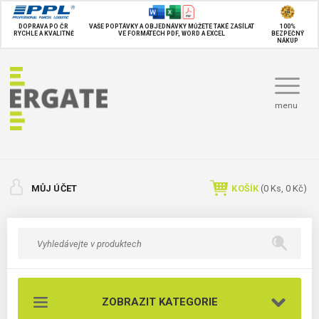
DOPRAVA PO ČR
VAŠE POPTÁVKY A OBJEDNÁVKY MŮŽETE TAKÉ
ZASÍLAT
100%
RYCHLE A KVALITNĚ
VE FORMÁTECH PDF, WORD A EXCEL
BEZPEČNÝ
NÁKUP
menu
MŮJ ÚČET
KOŠÍK
(
0
Ks,
0 Kč
)
ZOBRAZIT KATEGORIE