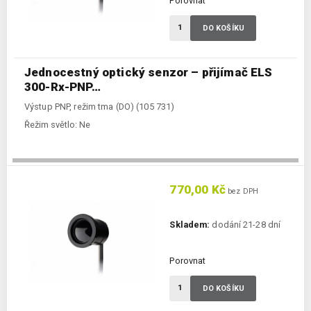
Porovnat
DO KOŠÍKU
Jednocestný optický senzor – přijímač ELS
300-Rx-PNP…
Výstup PNP, režim tma (DO) (105 731)
Řežim světlo:
Ne
770,00 Kč
bez DPH
Skladem:
dodání 21-28 dní
Porovnat
DO KOŠÍKU