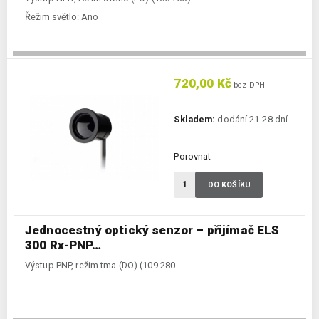
Řežim světlo:
Ano
720,00 Kč
bez DPH
Skladem:
dodání 21-28 dní
Porovnat
DO KOŠÍKU
Jednocestný optický senzor – přijímač ELS
300 Rx-PNP…
Výstup PNP, režim tma (DO) (109 280