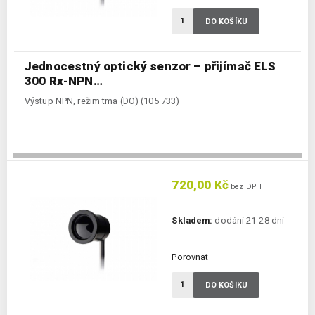
DO KOŠÍKU
Jednocestný optický senzor – přijímač ELS
300 Rx-NPN…
Výstup NPN, režim tma (DO) (105 733)
720,00 Kč
bez DPH
Skladem:
dodání 21-28 dní
Porovnat
DO KOŠÍKU