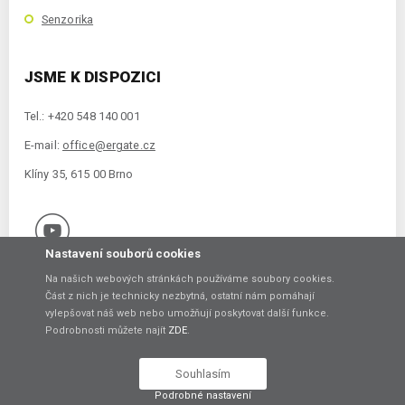
Senzorika
JSME K DISPOZICI
Tel.: +420 548 140 001
E-mail:
office@ergate.cz
Klíny 35, 615 00 Brno
Nastavení souborů cookies
Na našich webových stránkách používáme soubory cookies.
Část z nich je technicky nezbytná, ostatní nám pomáhají
vylepšovat náš web nebo umožňují poskytovat další funkce.
Copyright © 2021 ERGATE Automation s.r.o., Klíny 35, 61500 Brno
Podrobnosti můžete najít
ZDE
.
Vytvořil
Souhlasím
Podrobné nastavení