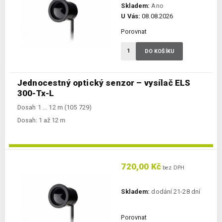
Skladem:
Ano
U Vás:
08.08.2026
Porovnat
DO KOŠÍKU
Jednocestný optický senzor – vysílač ELS
300-Tx-L
Dosah 1 ... 12 m (105 729)
Dosah:
1 až 12 m
720,00 Kč
bez DPH
Skladem:
dodání 21-28 dní
Porovnat