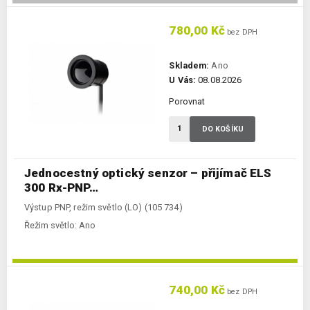
780,00 Kč
bez DPH
Skladem:
Ano
U Vás:
08.08.2026
Porovnat
DO KOŠÍKU
Jednocestný optický senzor – přijímač ELS
300 Rx-PNP…
Výstup PNP, režim světlo (LO) (105 734)
Řežim světlo:
Ano
740,00 Kč
bez DPH