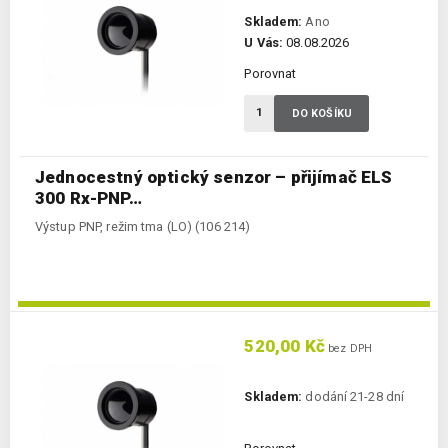
Skladem:
Ano
U Vás:
08.08.2026
Porovnat
DO KOŠÍKU
Jednocestný optický senzor – přijímač ELS
300 Rx-PNP…
Výstup PNP, režim tma (LO) (106 214)
520,00 Kč
bez DPH
Skladem:
dodání 21-28 dní