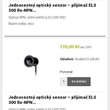
Jednocestný optický senzor – přijímač ELS
300 Rx-NPN…
Výstup NPN, režim světlo (LO) (105 732)
Řežim světlo:
Ano
720,00 Kč
bez DPH
Skladem:
dodání 21-28 dní
Porovnat
DO KOŠÍKU
Jednocestný optický senzor – přijímač ELS
300 Rx-NPN…
Výstup NPN, režim světlo (LO) (105 755)