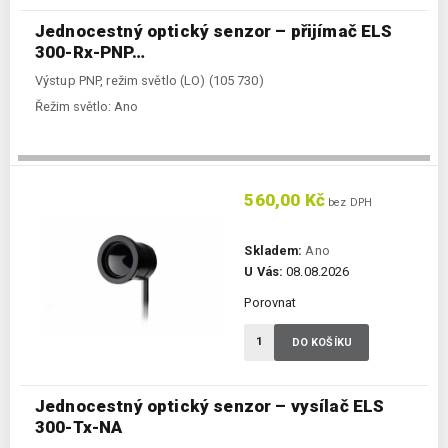
Jednocestný optický senzor – přijímač ELS
300-Rx-PNP…
Výstup PNP, režim světlo (LO) (105 730)
Řežim světlo:
Ano
560,00 Kč
bez DPH
Skladem:
Ano
U Vás:
08.08.2026
Porovnat
DO KOŠÍKU
Jednocestný optický senzor – vysílač ELS
300-Tx-NA