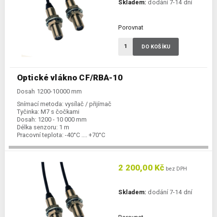
Skladem:
dodání 7-14 dní
Porovnat
DO KOŠÍKU
Optické vlákno CF/RBA-10
Dosah 1200-10000 mm
Snímací metoda:
vysílač / přijímač
Tyčinka:
M7 s čočkami
Dosah:
1200 - 10 000 mm
Délka senzoru:
1 m
Pracovní teplota:
-40°C .... +70°C
2 200,00 Kč
bez DPH
Skladem:
dodání 7-14 dní