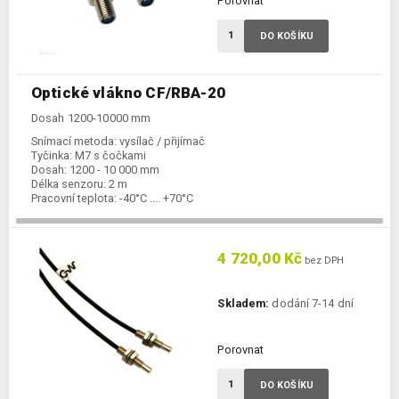
Porovnat
DO KOŠÍKU
Optické vlákno CF/RBA-20
Dosah 1200-10000 mm
Snímací metoda:
vysílač / přijímač
Tyčinka:
M7 s čočkami
Dosah:
1200 - 10 000 mm
Délka senzoru:
2 m
Pracovní teplota:
-40°C .... +70°C
4 720,00 Kč
bez DPH
Skladem:
dodání 7-14 dní
Porovnat
DO KOŠÍKU