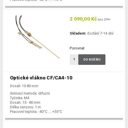
2 090,00 Kč
bez DPH
Skladem:
dodání 7-14 dní
Porovnat
DO KOŠÍKU
Optické vlákno CF/CA4-10
Dosah 15-80 mm
Snímací metoda:
difuzní
Tyčinka:
M4
Dosah:
15 - 80 mm
Délka senzoru:
1 m
Pracovní teplota:
-40°C .... +55°C