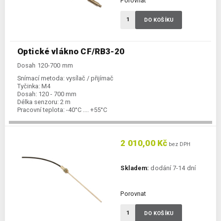
Porovnat
DO KOŠÍKU
Optické vlákno CF/RB3-20
Dosah 120-700 mm
Snímací metoda:
vysílač / přijímač
Tyčinka:
M4
Dosah:
120 - 700 mm
Délka senzoru:
2 m
Pracovní teplota:
-40°C .... +55°C
2 010,00 Kč
bez DPH
Skladem:
dodání 7-14 dní
Porovnat
DO KOŠÍKU