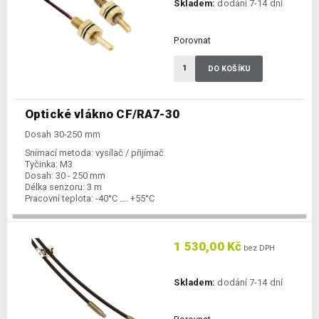
Skladem:
dodání 7-14 dní
Porovnat
DO KOŠÍKU
Optické vlákno CF/RA7-30
Dosah 30-250 mm
Snímací metoda:
vysílač / přijímač
Tyčinka:
M3
Dosah:
30 - 250 mm
Délka senzoru:
3 m
Pracovní teplota:
-40°C .... +55°C
1 530,00 Kč
bez DPH
Skladem:
dodání 7-14 dní