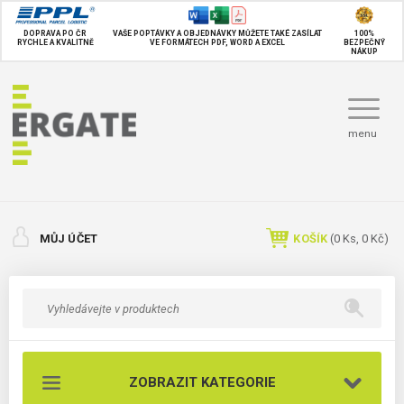
DOPRAVA PO ČR
VAŠE POPTÁVKY A OBJEDNÁVKY MŮŽETE TAKÉ
ZASÍLAT
100%
RYCHLE A KVALITNĚ
VE FORMÁTECH PDF, WORD A EXCEL
BEZPEČNÝ
NÁKUP
menu
MŮJ ÚČET
KOŠÍK
(
0
Ks,
0 Kč
)
ZOBRAZIT KATEGORIE