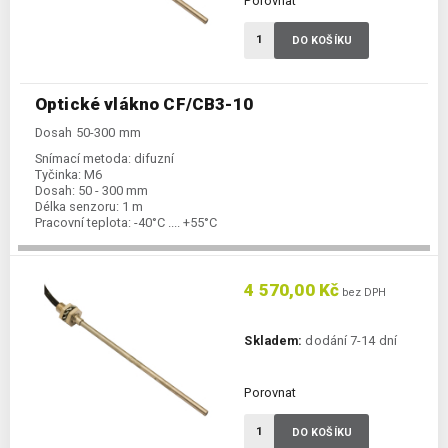
Porovnat
DO KOŠÍKU
Optické vlákno CF/CB3-10
Dosah 50-300 mm
Snímací metoda:
difuzní
Tyčinka:
M6
Dosah:
50 - 300 mm
Délka senzoru:
1 m
Pracovní teplota:
-40°C .... +55°C
4 570,00 Kč
bez DPH
Skladem:
dodání 7-14 dní
Porovnat
DO KOŠÍKU