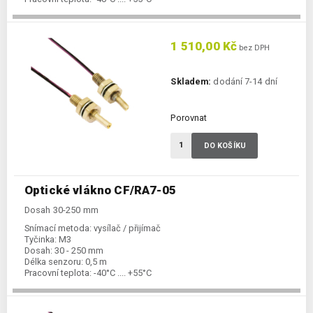
1 510,00 Kč
bez DPH
Skladem:
dodání 7-14 dní
Porovnat
DO KOŠÍKU
Optické vlákno CF/RA7-05
Dosah 30-250 mm
Snímací metoda:
vysílač / přijímač
Tyčinka:
M3
Dosah:
30 - 250 mm
Délka senzoru:
0,5 m
Pracovní teplota:
-40°C .... +55°C