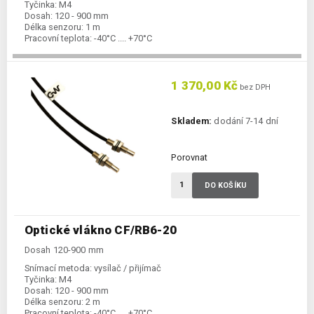
Tyčinka:
M4
Dosah:
120 - 900 mm
Délka senzoru:
1 m
Pracovní teplota:
-40°C .... +70°C
1 370,00 Kč
bez DPH
Skladem:
dodání 7-14 dní
Porovnat
DO KOŠÍKU
Optické vlákno CF/RB6-20
Dosah 120-900 mm
Snímací metoda:
vysílač / přijímač
Tyčinka:
M4
Dosah:
120 - 900 mm
Délka senzoru:
2 m
Pracovní teplota:
-40°C .... +70°C