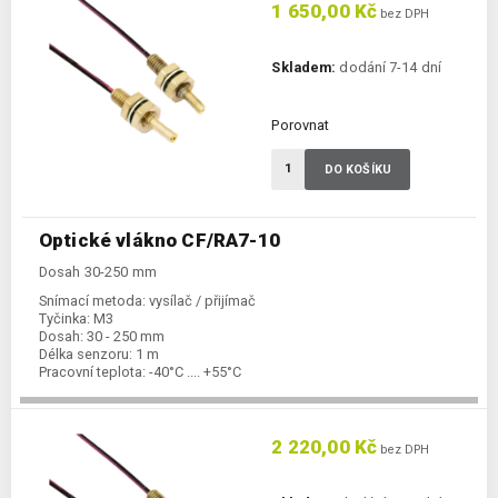
1 650,00 Kč
bez DPH
Skladem:
dodání 7-14 dní
Porovnat
DO KOŠÍKU
Optické vlákno CF/RA7-10
Dosah 30-250 mm
Snímací metoda:
vysílač / přijímač
Tyčinka:
M3
Dosah:
30 - 250 mm
Délka senzoru:
1 m
Pracovní teplota:
-40°C .... +55°C
2 220,00 Kč
bez DPH