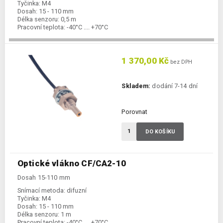
Tyčinka:
M4
Dosah:
15 - 110 mm
Délka senzoru:
0,5 m
Pracovní teplota:
-40°C .... +70°C
1 370,00 Kč
bez DPH
Skladem:
dodání 7-14 dní
Porovnat
DO KOŠÍKU
Optické vlákno CF/CA2-10
Dosah 15-110 mm
Snímací metoda:
difuzní
Tyčinka:
M4
Dosah:
15 - 110 mm
Délka senzoru:
1 m
Pracovní teplota:
-40°C .... +70°C