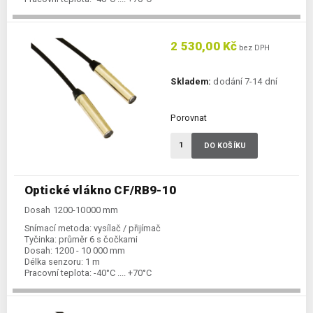
2 530,00 Kč
bez DPH
Skladem:
dodání 7-14 dní
Porovnat
DO KOŠÍKU
Optické vlákno CF/RB9-10
Dosah 1200-10000 mm
Snímací metoda:
vysílač / přijímač
Tyčinka:
průměr 6 s čočkami
Dosah:
1200 - 10 000 mm
Délka senzoru:
1 m
Pracovní teplota:
-40°C .... +70°C