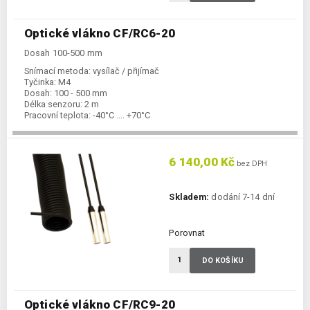
Optické vlákno CF/RC6-20
Dosah 100-500 mm
Snímací metoda:
vysílač / přijímač
Tyčinka:
M4
Dosah:
100 - 500 mm
Délka senzoru:
2 m
Pracovní teplota:
-40°C .... +70°C
6 140,00 Kč
bez DPH
Skladem:
dodání 7-14 dní
Porovnat
DO KOŠÍKU
Optické vlákno CF/RC9-20