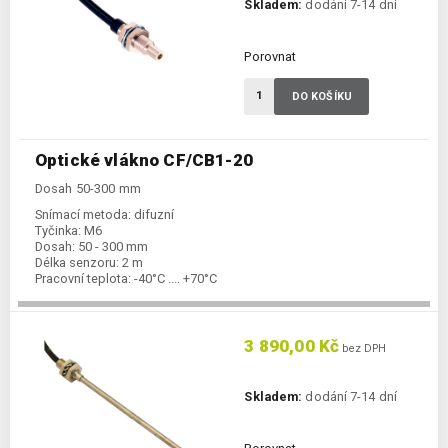
Skladem:
dodání 7-14 dní
Porovnat
DO KOŠÍKU
Optické vlákno CF/CB1-20
Dosah 50-300 mm
Snímací metoda:
difuzní
Tyčinka:
M6
Dosah:
50 - 300 mm
Délka senzoru:
2 m
Pracovní teplota:
-40°C .... +70°C
3 890,00 Kč
bez DPH
Skladem:
dodání 7-14 dní