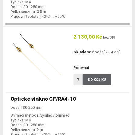
Tyčinka:
M4
Dosah:
30 - 250 mm
Délka senzoru:
0,5 m
Pracovní teplota:
-40°C .... +55°C
2 130,00 Kč
bez DPH
Skladem:
dodání 7-14 dní
Porovnat
DO KOŠÍKU
Optické vlákno CF/RA4-10
Dosah 30-250 mm
Snímací metoda:
vysílač / přijímač
Tyčinka:
M4
Dosah:
30 - 250 mm
Délka senzoru:
2 m
Pracovní teplota:
-40°C .... +55°C