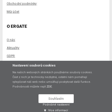
Obchodní podmínky
Můj účet
O ERGATE
O nás
Aktuality
GDPR
Kontakt
Nastavení souborů cookies
Na našich webových stránkách používáme soubory cookies.
Část z nich je technicky nezbytná, ostatní nám pomáhají
NEJVYHLEDÁVANĚJŠÍ KATEGORIE
vylepšovat náš web nebo umožňují poskytovat další funkce.
Podrobnosti můžete najít
ZDE
.
Napájecí zdroje
Souhlasím
Relé a spínací technika
Podrobné nastavení
Měření a regulace
Více informací