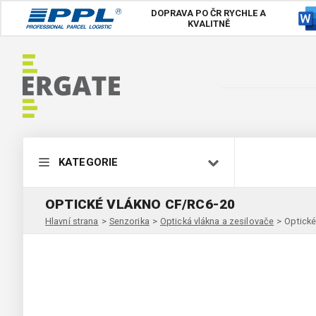
DOPRAVA PO ČR
RYCHLE A
KVALITNĚ
KATEGORIE
OPTICKÉ VLÁKNO CF/RC6-20
Hlavní strana
>
Senzorika
>
Optická vlákna a zesilovače
>
Optické