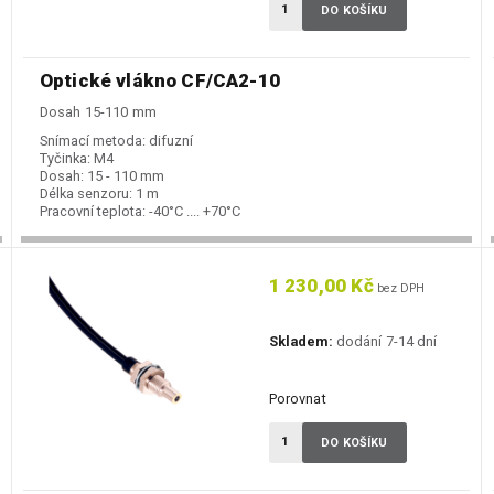
DO KOŠÍKU
Optické vlákno CF/CA2-10
Dosah 15-110 mm
Snímací metoda:
difuzní
Tyčinka:
M4
Dosah:
15 - 110 mm
Délka senzoru:
1 m
Pracovní teplota:
-40°C .... +70°C
1 230,00 Kč
bez DPH
Skladem:
dodání 7-14 dní
Porovnat
DO KOŠÍKU