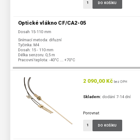
DO KOŠÍKU
Optické vlákno CF/CA2-05
Dosah 15-110 mm
Snímací metoda:
difuzní
Tyčinka:
M4
Dosah:
15 - 110 mm
Délka senzoru:
0,5 m
Pracovní teplota:
-40°C .... +70°C
2 090,00 Kč
bez DPH
Skladem:
dodání 7-14 dní
Porovnat
DO KOŠÍKU