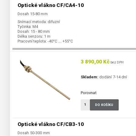
Optické vlákno CF/CA4-10
Dosah 15-80 mm
Snímací metoda:
difuzní
Tyčinka:
M4
Dosah:
15 - 80 mm
Délka senzoru:
1 m
Pracovní teplota:
-40°C .... +55°C
3 890,00 Kč
bez DPH
Skladem:
dodání 7-14 dní
Porovnat
DO KOŠÍKU
Optické vlákno CF/CB3-10
Dosah 50-300 mm