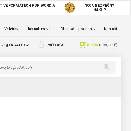
T VE FORMÁTECH PDF, WORD A
100%
BEZPEČNÝ
NÁKUP
Veletrhy
Jak nakupovat
Obchodní podmínky
Kontakt
ICE@ERGATE.CZ
MŮJ ÚČET
KOŠÍK
(
0
ks,
0 Kč
)