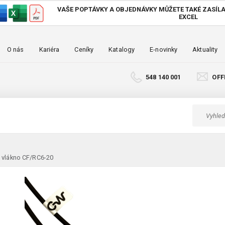
VAŠE POPTÁVKY A OBJEDNÁVKY MŮŽETE TAKÉ
ZASÍLA
EXCEL
O nás
Kariéra
Ceníky
Katalogy
E-novinky
Aktuality
548 140 001
OFF
 vlákno CF/RC6-20