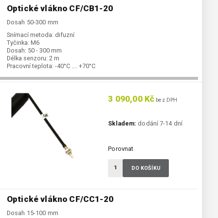
Optické vlákno CF/CB1-20
Dosah 50-300 mm
Snímací metoda:
difuzní
Tyčinka:
M6
Dosah:
50 - 300 mm
Délka senzoru:
2 m
Pracovní teplota:
-40°C .... +70°C
3 090,00 Kč
bez DPH
Skladem:
dodání 7-14 dní
Porovnat
DO KOŠÍKU
Optické vlákno CF/CC1-20
Dosah 15-100 mm