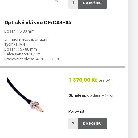
DO KOŠÍKU
Optické vlákno CF/CA4-05
Dosah 15-80 mm
Snímací metoda:
difuzní
Tyčinka:
M4
Dosah:
15 - 80 mm
Délka senzoru:
0,5 m
Pracovní teplota:
-40°C .... +55°C
1 370,00 Kč
bez DPH
Skladem:
dodání 7-14 dní
Porovnat
DO KOŠÍKU