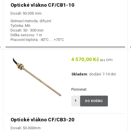
Optické vlákno CF/CB1-10
Dosah 50-300 mm
Snímací metoda:
difuzní
Tyčinka:
M6
Dosah:
50 - 300 mm
Délka senzoru:
1 m
Pracovní teplota:
-40°C .... +70°C
4 570,00 Kč
bez DPH
Skladem:
dodání 7-14 dní
Porovnat
DO KOŠÍKU
Optické vlákno CF/CB3-20
Dosah 50-300mm