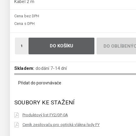
Kabel 2 m
Cena bez DPH
Cena s DPH
DO KOŠÍKU
DO OBLÍBENÝ
Skladem:
dodání 7-14 dní
Přidat do porovnávače
SOUBORY KE STAŽENÍ
Produktový list FY2/0P-0A
Ceník zesilovaču pro optická vlákna řady FY