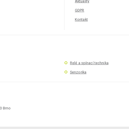
Aktuality
GDPR
Kontakt
Relé a spínací technika
Senzorika
00 Brno