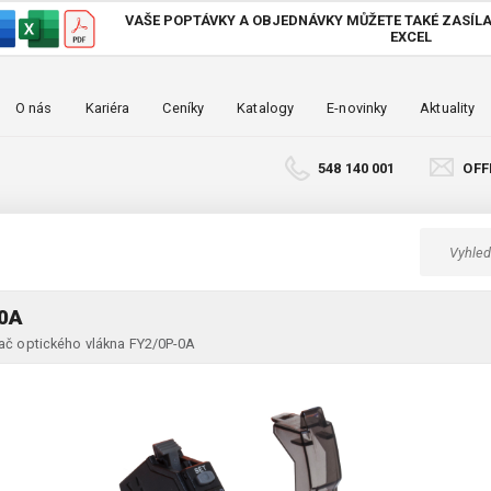
VAŠE POPTÁVKY A OBJEDNÁVKY MŮŽETE TAKÉ
ZASÍLA
EXCEL
O nás
Kariéra
Ceníky
Katalogy
E-novinky
Aktuality
548 140 001
OFF
0A
ač optického vlákna FY2/0P-0A