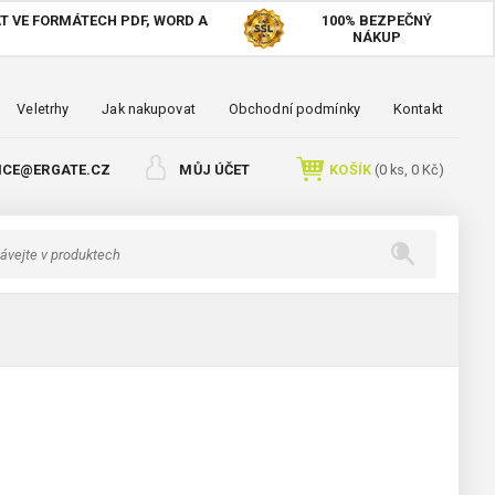
T VE FORMÁTECH PDF, WORD A
100%
BEZPEČNÝ
NÁKUP
Veletrhy
Jak nakupovat
Obchodní podmínky
Kontakt
ICE@ERGATE.CZ
MŮJ ÚČET
KOŠÍK
(
0
ks,
0 Kč
)