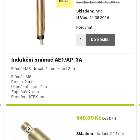
sleva
Původně bez DPH 400,00 Kč
Skladem:
Ano
U Vás:
11.08.2026
Porovnat
DO KOŠÍKU
Indukční snímač AE1/AP-3A
Průměr M8, dosah 2 mm, kabel 2 m
Průměr:
M8
Dosah:
2 mm
Ukončení:
kabel 2 m
Zapuštěný:
ano
Prostředí ATEX:
ne
Spínání:
NO / PNP
640,00 Kč
bez DPH
Skladem:
dodání 7-14 dní