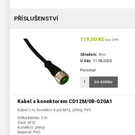
PŘÍSLUŠENSTVÍ
119,00 Kč
bez DPH
Skladem:
Ano
U Vás:
11.08.2026
Porovnat
DO KOŠÍKU
Kabel s konektorem CD12M/0B-020A1
Kabel 2 m, konektor 4-pin M12, přímý, PVC
Délka kabelu:
2 m
Závit:
M12
Konektor:
přímý
Materiál:
PVC