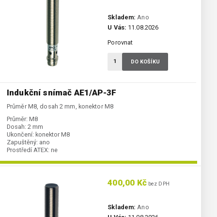
Skladem:
Ano
U Vás:
11.08.2026
Porovnat
DO KOŠÍKU
Indukční snímač AE1/AP-3F
Průměr M8, dosah 2 mm, konektor M8
Průměr:
M8
Dosah:
2 mm
Ukončení:
konektor M8
Zapuštěný:
ano
Prostředí ATEX:
ne
Spínání:
NO / PNP
400,00 Kč
bez DPH
Skladem:
Ano