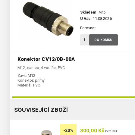
Skladem:
Ano
U Vás:
11.08.2026
Porovnat
DO KOŠÍKU
Konektor CV12/0B-00A
M12, samec, 4 vodiče, PVC
Závit:
M12
Konektor:
přímý
Materiál:
PVC
SOUVISEJÍCÍ ZBOŽÍ
300,00 Kč
-20%
bez DPH