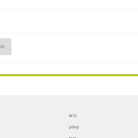
CH
M12
přímý