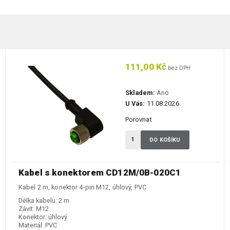
111,00 Kč
bez DPH
Skladem:
Ano
U Vás:
11.08.2026
Porovnat
DO KOŠÍKU
Kabel s konektorem CD12M/0B-020C1
Kabel 2 m, konektor 4-pin M12, úhlový, PVC
Délka kabelu:
2 m
Závit:
M12
Konektor:
úhlový
Materiál:
PVC