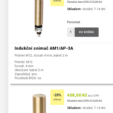
sleva
Původně bez DPH 375,00 Kč
Skladem:
dodání 7-14 dní
Porovnat
DO KOŠÍKU
Indukční snímač AM1/AP-3A
Průměr M12, dosah 4 mm, kabel 2 m
Průměr:
M12
Dosah:
4 mm
Ukončení:
kabel 2 m
Zapuštěný:
ano
Prostředí ATEX:
ne
Spínání:
NO / PNP
408,00 Kč
-20%
bez DPH
sleva
Původně bez DPH 510,00 Kč
Skladem:
dodání 7-14 dní