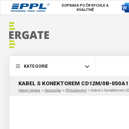
DOPRAVA PO ČR
RYCHLE A
KVALITNĚ
KATEGORIE
KABEL S KONEKTOREM CD12M/0B-050A1
Hlavní strana
>
Senzorika
>
Příslušenství
>
Kabel s konektorem 