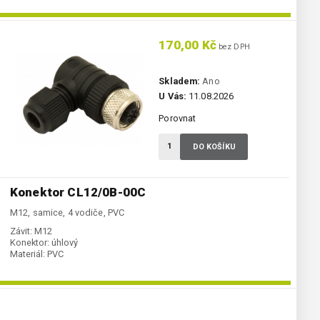
170,00 Kč
bez DPH
Skladem:
Ano
U Vás:
11.08.2026
Porovnat
DO KOŠÍKU
Konektor CL12/0B-00C
M12, samice, 4 vodiče, PVC
Závit:
M12
Konektor:
úhlový
Materiál:
PVC