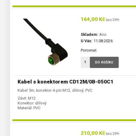
164,00 Kč
bez DPH
Skladem:
Ano
U Vás:
11.08.2026
Porovnat
DO KOŠÍKU
Kabel s konektorem CD12M/0B-050C1
Kabel 5m, konektor 4-pin M12, úhlový, PVC
Závit:
M12
Konektor:
úhlový
Materiál:
PVC
210,00 Kč
bez DPH