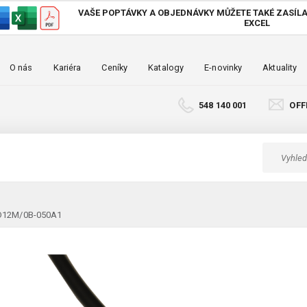
VAŠE POPTÁVKY A OBJEDNÁVKY MŮŽETE TAKÉ
ZASÍLA
EXCEL
O nás
Kariéra
Ceníky
Katalogy
E-novinky
Aktuality
548 140 001
OFF
CD12M/0B-050A1