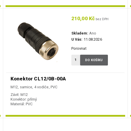
210,00 Kč
bez DPH
Skladem:
Ano
U Vás:
11.08.2026
Porovnat
DO KOŠÍKU
Konektor CL12/0B-00A
M12, samice, 4 vodiče, PVC
Závit:
M12
Konektor:
přímý
Materiál:
PVC