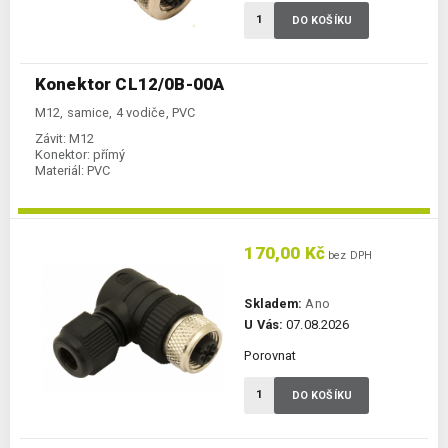
DO KOŠÍKU
Konektor CL12/0B-00A
M12, samice, 4 vodiče, PVC
Závit:
M12
Konektor:
přímý
Materiál:
PVC
170,00 Kč
bez DPH
Skladem:
Ano
U Vás:
07.08.2026
Porovnat
DO KOŠÍKU