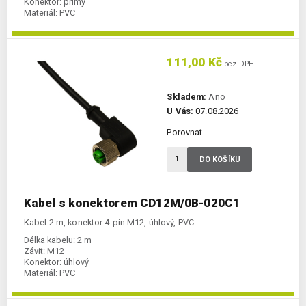
Konektor:
přímý
Materiál:
PVC
111,00 Kč
bez DPH
Skladem:
Ano
U Vás:
07.08.2026
Porovnat
DO KOŠÍKU
Kabel s konektorem CD12M/0B-020C1
Kabel 2 m, konektor 4-pin M12, úhlový, PVC
Délka kabelu:
2 m
Závit:
M12
Konektor:
úhlový
Materiál:
PVC