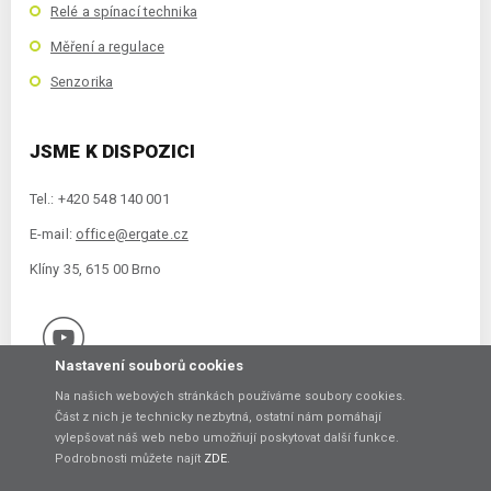
Relé a spínací technika
Měření a regulace
Senzorika
JSME K DISPOZICI
Tel.: +420 548 140 001
E-mail:
office@ergate.cz
Klíny 35, 615 00 Brno
Nastavení souborů cookies
Na našich webových stránkách používáme soubory cookies.
Část z nich je technicky nezbytná, ostatní nám pomáhají
vylepšovat náš web nebo umožňují poskytovat další funkce.
Copyright © 2021 ERGATE Automation s.r.o., Klíny 35, 61500 Brno
Podrobnosti můžete najít
ZDE
.