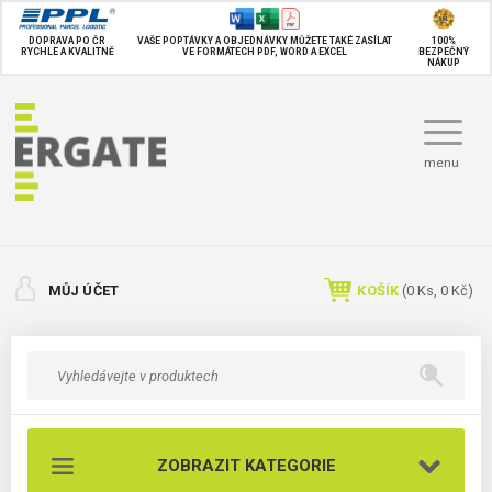
DOPRAVA PO ČR
VAŠE POPTÁVKY A OBJEDNÁVKY MŮŽETE TAKÉ
ZASÍLAT
100%
RYCHLE A KVALITNĚ
VE FORMÁTECH PDF, WORD A EXCEL
BEZPEČNÝ
NÁKUP
menu
MŮJ ÚČET
KOŠÍK
(
0
Ks,
0 Kč
)
ZOBRAZIT KATEGORIE