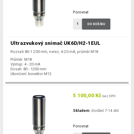
Porovnat
DO KOŠÍKU
Ultrazvukový snímač UK6D/H2-1EUL
Rozsah 80-1 200 mm, nerez, 4-20 mA, průměr M18
Průměr:
M18
Výstup:
4 - 20 mA
Dosah:
80 - 1200 mm
Ukončení:
konektor M12
5 100,00 Kč
bez DPH
Skladem:
dodání 7-14 dní
Porovnat