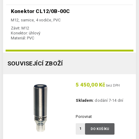
Konektor CL12/0B-00C
M12, samice, 4 vodiče, PVC
Závit:
M12
Konektor:
úhlový
Materiál:
PVC
SOUVISEJÍCÍ ZBOŽÍ
5 450,00 Kč
bez DPH
Skladem:
dodání 7-14 dní
Porovnat
DO KOŠÍKU