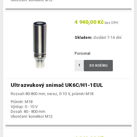
4 940,00 Kč
bez DPH
Skladem:
dodání 7-14 dní
Porovnat
DO KOŠÍKU
Ultrazvukový snímač UK6C/H1-1EUL
Rozsah 80-800 mm, nerez, 0-10 V, průměr M18
Průměr:
M18
Výstup:
0 - 10 V
Dosah:
80 - 800 mm
Ukončení:
konektor M12