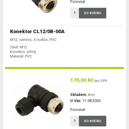
Porovnat
DO KOŠÍKU
Konektor CL12/0B-00A
M12, samice, 4 vodiče, PVC
Závit:
M12
Konektor:
přímý
Materiál:
PVC
170,00 Kč
bez DPH
Skladem:
Ano
U Vás:
11.08.2026
Porovnat
DO KOŠÍKU