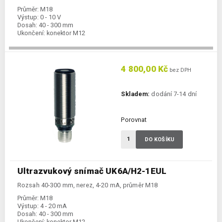
Průměr:
M18
Výstup:
0 - 10 V
Dosah:
40 - 300 mm
Ukončení:
konektor M12
4 800,00 Kč
bez DPH
Skladem:
dodání 7-14 dní
Porovnat
DO KOŠÍKU
Ultrazvukový snímač UK6A/H2-1EUL
Rozsah 40-300 mm, nerez, 4-20 mA, průměr M18
Průměr:
M18
Výstup:
4 - 20 mA
Dosah:
40 - 300 mm
Ukončení:
konektor M12