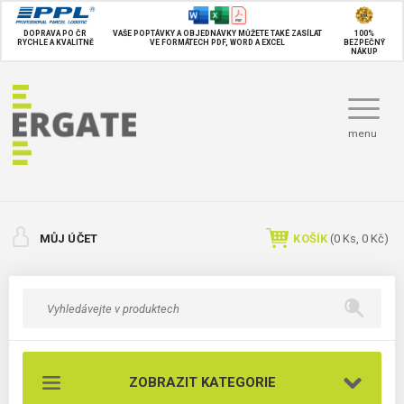
DOPRAVA PO ČR
VAŠE POPTÁVKY A OBJEDNÁVKY MŮŽETE TAKÉ
ZASÍLAT
100%
RYCHLE A KVALITNĚ
VE FORMÁTECH PDF, WORD A EXCEL
BEZPEČNÝ
NÁKUP
menu
MŮJ ÚČET
KOŠÍK
(
0
Ks,
0 Kč
)
ZOBRAZIT KATEGORIE