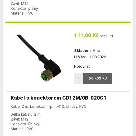
Závit:
M12
Konektor:
přímý
Materiál:
PVC
111,00 Kč
bez DPH
Skladem:
Ano
U Vás:
11.08.2026
Porovnat
DO KOŠÍKU
Kabel s konektorem CD12M/0B-020C1
Kabel 2 m, konektor 4-pin M12, úhlový, PVC
Délka kabelu:
2 m
Závit:
M12
Konektor:
úhlový
Materiál:
PVC