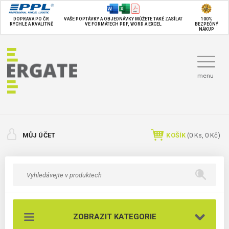
DOPRAVA PO ČR
VAŠE POPTÁVKY A OBJEDNÁVKY MŮŽETE TAKÉ
ZASÍLAT
100%
RYCHLE A KVALITNĚ
VE FORMÁTECH PDF, WORD A EXCEL
BEZPEČNÝ
NÁKUP
menu
MŮJ ÚČET
KOŠÍK
(
0
Ks,
0 Kč
)
ZOBRAZIT KATEGORIE