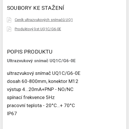
SOUBORY KE STAŽENÍ
Ceník ultrazvukových snímačů UQ1
Produktový list UQ1C/G6-0E
POPIS PRODUKTU
Ultrazvukový snímač UQ1C/G6-0E
ultrazvukový snímač UQ1C/G6-0E
dosah 60-800mm, konektor M12
výstup 4...20mA+PNP - NO/NC
spínací frekvence 5Hz
pracovní teplota - 20°C…+ 70°C
IP67