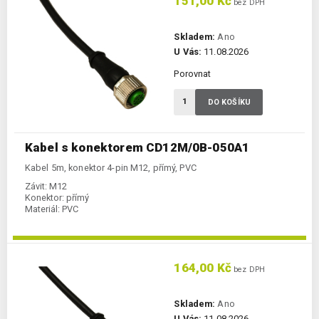
151,00 Kč
bez DPH
Skladem:
Ano
U Vás:
11.08.2026
Porovnat
DO KOŠÍKU
Kabel s konektorem CD12M/0B-050A1
Kabel 5m, konektor 4-pin M12, přímý, PVC
Závit:
M12
Konektor:
přímý
Materiál:
PVC
164,00 Kč
bez DPH
Skladem:
Ano
U Vás:
11.08.2026