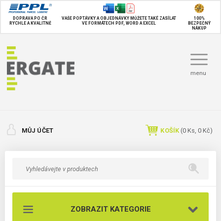
DOPRAVA PO ČR
VAŠE POPTÁVKY A OBJEDNÁVKY MŮŽETE TAKÉ
ZASÍLAT
100%
RYCHLE A KVALITNĚ
VE FORMÁTECH PDF, WORD A EXCEL
BEZPEČNÝ
NÁKUP
menu
MŮJ ÚČET
KOŠÍK
(
0
Ks,
0 Kč
)
ZOBRAZIT KATEGORIE