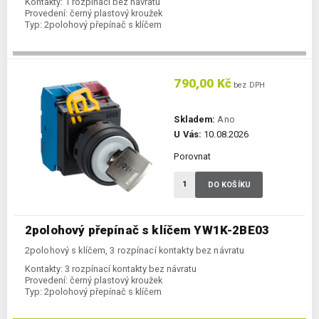
Kontakty:
1 rozpínací bez návratu
Provedení:
černý plastový kroužek
Typ:
2polohový přepínač s klíčem
790,00 Kč
bez DPH
Skladem:
Ano
U Vás:
10.08.2026
Porovnat
DO KOŠÍKU
2polohový přepínač s klíčem YW1K-2BE03
2polohový s klíčem, 3 rozpínací kontakty bez návratu
Kontakty:
3 rozpínací kontakty bez návratu
Provedení:
černý plastový kroužek
Typ:
2polohový přepínač s klíčem