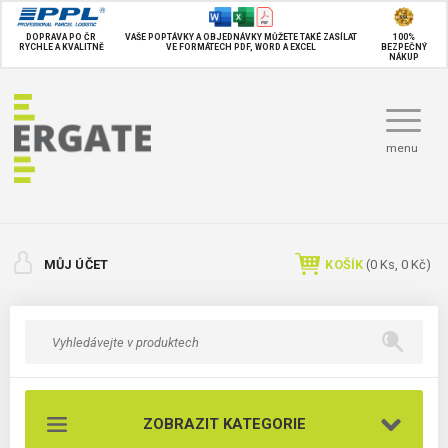
DOPRAVA PO ČR
VAŠE POPTÁVKY A OBJEDNÁVKY MŮŽETE TAKÉ
ZASÍLAT
100%
RYCHLE A KVALITNĚ
VE FORMÁTECH PDF, WORD A EXCEL
BEZPEČNÝ
NÁKUP
menu
MŮJ ÚČET
KOŠÍK
(
0
Ks,
0 Kč
)
ZOBRAZIT KATEGORIE