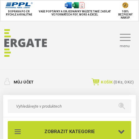
DOPRAVA PO ČR
VAŠE POPTÁVKY A OBJEDNÁVKY MŮŽETE TAKÉ
ZASÍLAT
100%
RYCHLE A KVALITNĚ
VE FORMÁTECH PDF, WORD A EXCEL
BEZPEČNÝ
NÁKUP
menu
MŮJ ÚČET
KOŠÍK
(
0
Ks,
0 Kč
)
ZOBRAZIT KATEGORIE