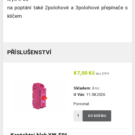
na poptání také 2polohové a 3polohové přepínače s
klíčem
PŘÍSLUŠENSTVÍ
87,00 Kč
bez DPH
Skladem:
Ano
U Vás:
11.08.2026
Porovnat
DO KOŠÍKU
Kontaktní blok YW-E01