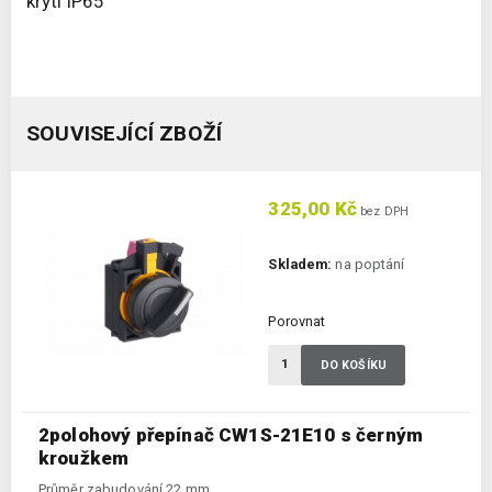
krytí IP65
SOUVISEJÍCÍ ZBOŽÍ
325,00 Kč
bez DPH
Skladem:
na poptání
Porovnat
DO KOŠÍKU
2polohový přepínač CW1S-21E10 s černým
kroužkem
Průměr zabudování 22 mm