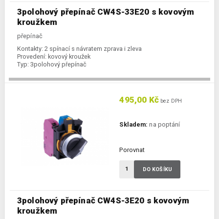
3polohový přepínač CW4S-33E20 s kovovým
kroužkem
přepínač
Kontakty:
2 spínací s návratem zprava i zleva
Provedení:
kovový kroužek
Typ:
3polohový přepínač
495,00 Kč
bez DPH
Skladem:
na poptání
Porovnat
DO KOŠÍKU
3polohový přepínač CW4S-3E20 s kovovým
kroužkem