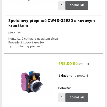
DO KOŠÍKU
3polohový přepínač CW4S-32E20 s kovovým
kroužkem
přepínač
Kontakty:
2 spínací s návratem zleva
Provedení:
kovový kroužek
Typ:
3polohový přepínač
495,00 Kč
bez DPH
Skladem:
na poptání
Porovnat
DO KOŠÍKU