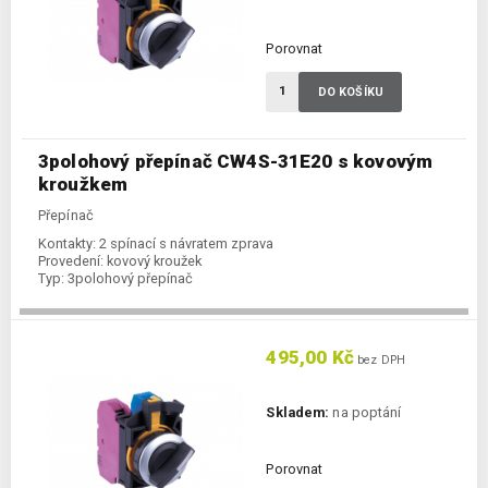
Porovnat
DO KOŠÍKU
3polohový přepínač CW4S-31E20 s kovovým
kroužkem
Přepínač
Kontakty:
2 spínací s návratem zprava
Provedení:
kovový kroužek
Typ:
3polohový přepínač
495,00 Kč
bez DPH
Skladem:
na poptání
Porovnat