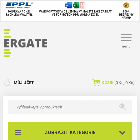
DOPRAVA PO ČR
VAŠE POPTÁVKY A OBJEDNÁVKY MŮŽETE TAKÉ
ZASÍLAT
100%
RYCHLE A KVALITNĚ
VE FORMÁTECH PDF, WORD A EXCEL
BEZPEČNÝ
NÁKUP
menu
MŮJ ÚČET
KOŠÍK
(
0
Ks,
0 Kč
)
ZOBRAZIT KATEGORIE