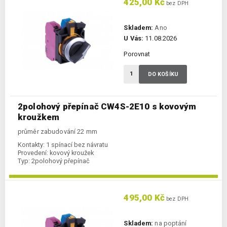
425,00 Kč
bez DPH
Skladem:
Ano
U Vás:
11.08.2026
Porovnat
DO KOŠÍKU
2polohový přepínač CW4S-2E10 s kovovým
kroužkem
průměr zabudování 22 mm
Kontakty:
1 spínací bez návratu
Provedení:
kovový kroužek
Typ:
2polohový přepínač
495,00 Kč
bez DPH
Skladem:
na poptání