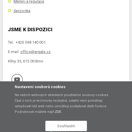
Měření a regulace
Senzorika
JSME K DISPOZICI
Tel.: +420 548 140 001
E-mail:
office@ergate.cz
Klíny 35, 615 00 Brno
Nastavení souborů cookies
Na našich webových stránkách používáme soubory cookies.
Část z nich je technicky nezbytná, ostatní nám pomáhají
vylepšovat náš web nebo umožňují poskytovat další funkce.
Copyright © 2021 ERGATE Automation s.r.o., Klíny 35, 61500 Brno
Podrobnosti můžete najít
ZDE
.
Vytvořil
Souhlasím