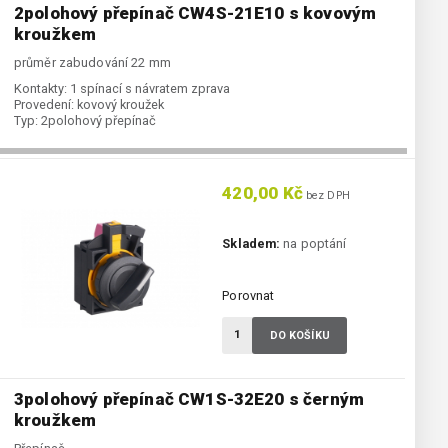
2polohový přepínač CW4S-21E10 s kovovým
kroužkem
průměr zabudování 22 mm
Kontakty:
1 spínací s návratem zprava
Provedení:
kovový kroužek
Typ:
2polohový přepínač
420,00 Kč
bez DPH
Skladem:
na poptání
Porovnat
DO KOŠÍKU
3polohový přepínač CW1S-32E20 s černým
kroužkem