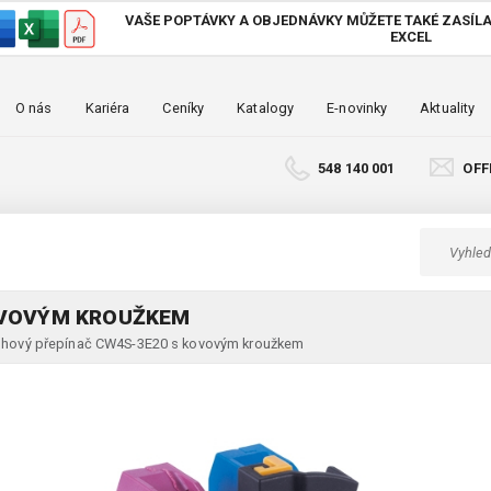
VAŠE POPTÁVKY A OBJEDNÁVKY MŮŽETE TAKÉ
ZASÍLA
EXCEL
O nás
Kariéra
Ceníky
Katalogy
E-novinky
Aktuality
548 140 001
OFF
OVOVÝM KROUŽKEM
hový přepínač CW4S-3E20 s kovovým kroužkem