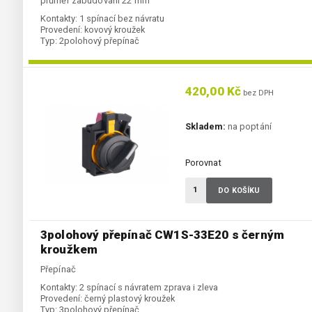
průměr zabudování 22 mm
Kontakty:
1 spínací bez návratu
Provedení:
kovový kroužek
Typ:
2polohový přepínač
420,00 Kč
bez DPH
Skladem:
na poptání
Porovnat
DO KOŠÍKU
3polohový přepínač CW1S-33E20 s černým
kroužkem
Přepínač
Kontakty:
2 spínací s návratem zprava i zleva
Provedení:
černý plastový kroužek
Typ:
3polohový přepínač