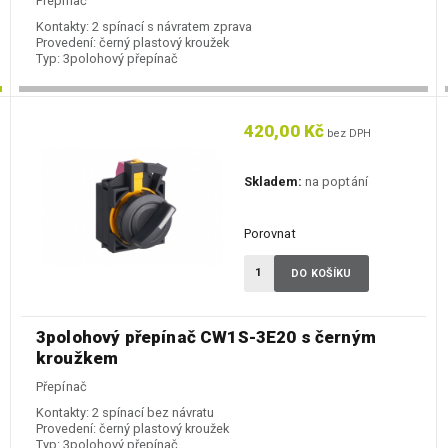
Přepínač
Kontakty:
2 spínací s návratem zprava
Provedení:
černý plastový kroužek
Typ:
3polohový přepínač
420,00 Kč
bez DPH
Skladem:
na poptání
Porovnat
DO KOŠÍKU
3polohový přepínač CW1S-3E20 s černým
kroužkem
Přepínač
Kontakty:
2 spínací bez návratu
Provedení:
černý plastový kroužek
Typ:
3polohový přepínač