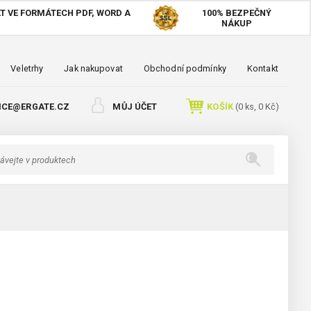
T VE FORMÁTECH PDF, WORD A
100%
BEZPEČNÝ
NÁKUP
Veletrhy
Jak nakupovat
Obchodní podmínky
Kontakt
ICE@ERGATE.CZ
MŮJ ÚČET
KOŠÍK
(
0
ks,
0 Kč
)