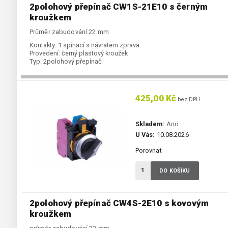
2polohový přepínač CW1S-21E10 s černým
kroužkem
Průměr zabudování 22 mm
Kontakty:
1 spínací s návratem zprava
Provedení:
černý plastový kroužek
Typ:
2polohový přepínač
425,00 Kč
bez DPH
Skladem:
Ano
U Vás:
10.08.2026
Porovnat
DO KOŠÍKU
2polohový přepínač CW4S-2E10 s kovovým
kroužkem