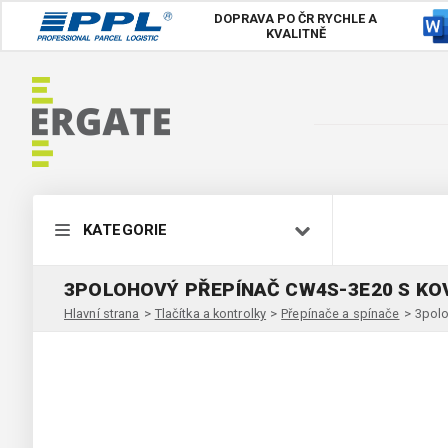
DOPRAVA PO ČR
RYCHLE A
KVALITNĚ
KATEGORIE
3POLOHOVÝ PŘEPÍNAČ CW4S-3E20 S K
Hlavní strana
>
Tlačítka a kontrolky
>
Přepínače a spínače
>
3polo