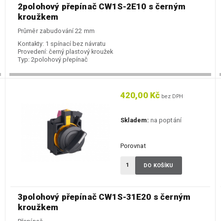
2polohový přepínač CW1S-2E10 s černým
kroužkem
Průměr zabudování 22 mm
Kontakty:
1 spínací bez návratu
Provedení:
černý plastový kroužek
Typ:
2polohový přepínač
420,00 Kč
bez DPH
Skladem:
na poptání
Porovnat
DO KOŠÍKU
3polohový přepínač CW1S-31E20 s černým
kroužkem