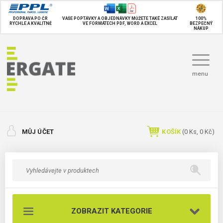
DOPRAVA PO ČR
VAŠE POPTÁVKY A OBJEDNÁVKY MŮŽETE TAKÉ
ZASÍLAT
100%
RYCHLE A KVALITNĚ
VE FORMÁTECH PDF, WORD A EXCEL
BEZPEČNÝ
NÁKUP
menu
MŮJ ÚČET
KOŠÍK
(
0
Ks,
0 Kč
)
ZOBRAZIT KATEGORIE