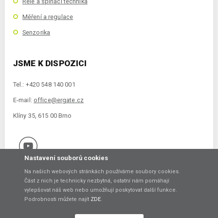
Relé a spínací technika
Měření a regulace
Senzorika
JSME K DISPOZICI
Tel.: +420 548 140 001
E-mail:
office@ergate.cz
Klíny 35, 615 00 Brno
Nastavení souborů cookies
Na našich webových stránkách používáme soubory cookies.
Část z nich je technicky nezbytná, ostatní nám pomáhají
vylepšovat náš web nebo umožňují poskytovat další funkce.
Copyright © 2021 ERGATE Automation s.r.o., Klíny 35, 61500 Brno
Podrobnosti můžete najít
ZDE
.
Vytvořil