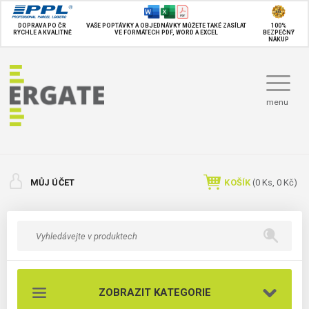
DOPRAVA PO ČR
VAŠE POPTÁVKY A OBJEDNÁVKY MŮŽETE TAKÉ
ZASÍLAT
100%
RYCHLE A KVALITNĚ
VE FORMÁTECH PDF, WORD A EXCEL
BEZPEČNÝ
NÁKUP
menu
MŮJ ÚČET
KOŠÍK
(
0
Ks,
0 Kč
)
ZOBRAZIT KATEGORIE