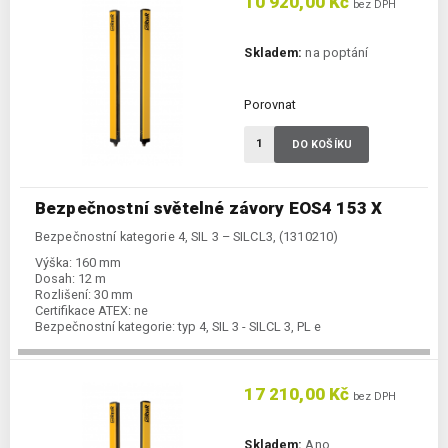
10 920,00 Kč
bez DPH
Skladem:
na poptání
Porovnat
DO KOŠÍKU
Bezpečnostní světelné závory EOS4 153 X
Bezpečnostní kategorie 4, SIL 3 – SILCL3, (1310210)
Výška:
160 mm
Dosah:
12 m
Rozlišení:
30 mm
Certifikace ATEX:
ne
Bezpečnostní kategorie:
typ 4, SIL 3 - SILCL 3, PL e
17 210,00 Kč
bez DPH
Skladem:
Ano