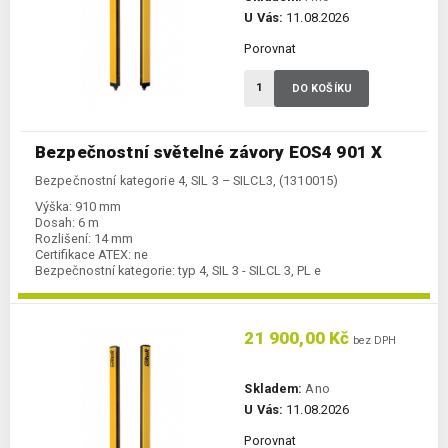
U Vás:
11.08.2026
Porovnat
DO KOŠÍKU
Bezpečnostní světelné závory EOS4 901 X
Bezpečnostní kategorie 4, SIL 3 – SILCL3, (1310015)
Výška:
910 mm
Dosah:
6 m
Rozlišení:
14 mm
Certifikace ATEX:
ne
Bezpečnostní kategorie:
typ 4, SIL 3 - SILCL 3, PL e
21 900,00 Kč
bez DPH
Skladem:
Ano
U Vás:
11.08.2026
Porovnat