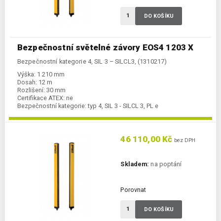
DO KOŠÍKU
Bezpečnostní světelné závory EOS4 1203 X
Bezpečnostní kategorie 4, SIL 3 – SILCL3, (1310217)
Výška:
1 210 mm
Dosah:
12 m
Rozlišení:
30 mm
Certifikace ATEX:
ne
Bezpečnostní kategorie:
typ 4, SIL 3 - SILCL 3, PL e
46 110,00 Kč
bez DPH
Skladem:
na poptání
Porovnat
DO KOŠÍKU