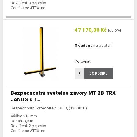
Rozlišení:
3 paprsky
Certifikace ATEX:
ne
47 170,00 Kč
bez DPH
Skladem:
na poptání
Porovnat
DO KOŠÍKU
Bezpečnostní světelné závory MT 2B TRX
JANUS s T…
Bezpečnostní kategorie 4, SIL 3, (1360050)
Výška:
510 mm
Dosah:
3,5 m
Rozlišení:
2 paprsky
Certifikace ATEX:
ne