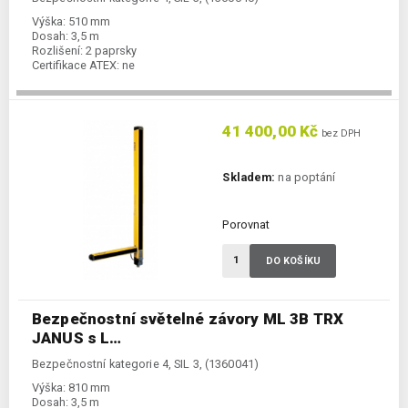
Výška:
510 mm
Dosah:
3,5 m
Rozlišení:
2 paprsky
Certifikace ATEX:
ne
41 400,00 Kč
bez DPH
Skladem:
na poptání
Porovnat
DO KOŠÍKU
Bezpečnostní světelné závory ML 3B TRX
JANUS s L…
Bezpečnostní kategorie 4, SIL 3, (1360041)
Výška:
810 mm
Dosah:
3,5 m