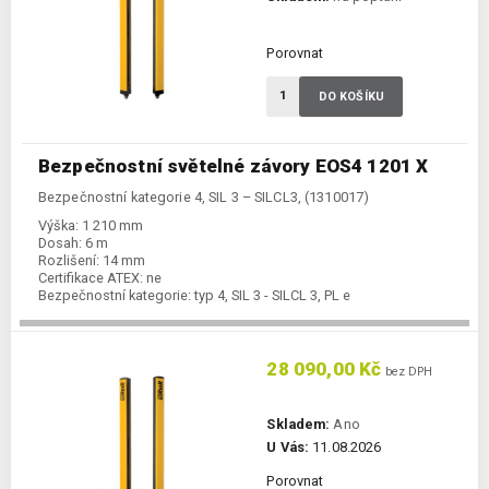
Porovnat
DO KOŠÍKU
Bezpečnostní světelné závory EOS4 1201 X
Bezpečnostní kategorie 4, SIL 3 – SILCL3, (1310017)
Výška:
1 210 mm
Dosah:
6 m
Rozlišení:
14 mm
Certifikace ATEX:
ne
Bezpečnostní kategorie:
typ 4, SIL 3 - SILCL 3, PL e
28 090,00 Kč
bez DPH
Skladem:
Ano
U Vás:
11.08.2026
Porovnat