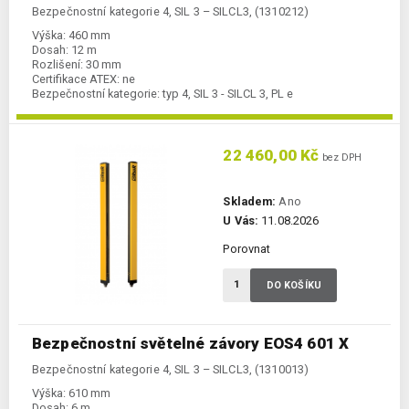
Bezpečnostní kategorie 4, SIL 3 – SILCL3, (1310212)
Výška:
460 mm
Dosah:
12 m
Rozlišení:
30 mm
Certifikace ATEX:
ne
Bezpečnostní kategorie:
typ 4, SIL 3 - SILCL 3, PL e
22 460,00 Kč
bez DPH
Skladem:
Ano
U Vás:
11.08.2026
Porovnat
DO KOŠÍKU
Bezpečnostní světelné závory EOS4 601 X
Bezpečnostní kategorie 4, SIL 3 – SILCL3, (1310013)
Výška:
610 mm
Dosah:
6 m