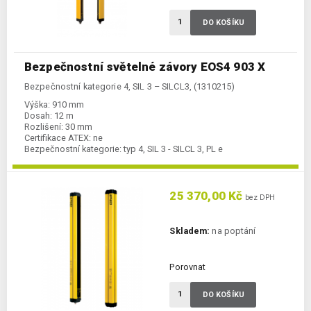
DO KOŠÍKU
Bezpečnostní světelné závory EOS4 903 X
Bezpečnostní kategorie 4, SIL 3 – SILCL3, (1310215)
Výška:
910 mm
Dosah:
12 m
Rozlišení:
30 mm
Certifikace ATEX:
ne
Bezpečnostní kategorie:
typ 4, SIL 3 - SILCL 3, PL e
25 370,00 Kč
bez DPH
Skladem:
na poptání
Porovnat
DO KOŠÍKU