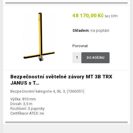
48 170,00 Kč
bez DPH
Skladem:
na poptání
Porovnat
DO KOŠÍKU
Bezpečnostní světelné závory MT 3B TRX
JANUS s T…
Bezpečnostní kategorie 4, SIL 3, (1360051)
Výška:
810 mm
Dosah:
3,5 m
Rozlišení:
3 paprsky
Certifikace ATEX:
ne