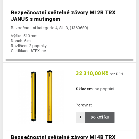
Bezpečnostní světelné závory MI 2B TRX
JANUS s mutingem
Bezpečnostní kategorie 4, SIL 3, (1360680)
Výška:
510 mm
Dosah:
6 m
Rozlišení:
2 paprsky
Certifikace ATEX:
ne
32 310,00 Kč
bez DPH
Skladem:
na poptání
Porovnat
DO KOŠÍKU
Bezpečnostní světelné závory MI 4B TRX