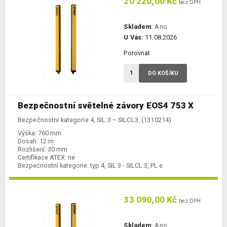
20 220,00 Kč
bez DPH
Skladem:
Ano
U Vás:
11.08.2026
Porovnat
DO KOŠÍKU
Bezpečnostní světelné závory EOS4 753 X
Bezpečnostní kategorie 4, SIL 3 – SILCL3, (1310214)
Výška:
760 mm
Dosah:
12 m
Rozlišení:
30 mm
Certifikace ATEX:
ne
Bezpečnostní kategorie:
typ 4, SIL 3 - SILCL 3, PL e
33 090,00 Kč
bez DPH
Skladem:
Ano