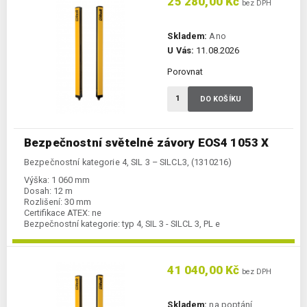
25 280,00 Kč
bez DPH
Skladem:
Ano
U Vás:
11.08.2026
Porovnat
DO KOŠÍKU
Bezpečnostní světelné závory EOS4 1053 X
Bezpečnostní kategorie 4, SIL 3 – SILCL3, (1310216)
Výška:
1 060 mm
Dosah:
12 m
Rozlišení:
30 mm
Certifikace ATEX:
ne
Bezpečnostní kategorie:
typ 4, SIL 3 - SILCL 3, PL e
41 040,00 Kč
bez DPH
Skladem:
na poptání