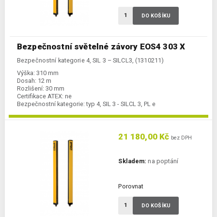
DO KOŠÍKU
Bezpečnostní světelné závory EOS4 303 X
Bezpečnostní kategorie 4, SIL 3 – SILCL3, (1310211)
Výška:
310 mm
Dosah:
12 m
Rozlišení:
30 mm
Certifikace ATEX:
ne
Bezpečnostní kategorie:
typ 4, SIL 3 - SILCL 3, PL e
21 180,00 Kč
bez DPH
Skladem:
na poptání
Porovnat
DO KOŠÍKU