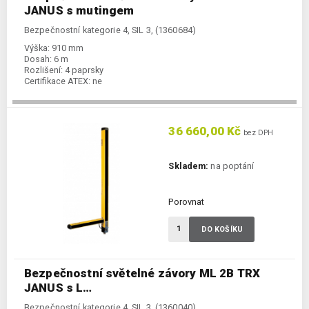
JANUS s mutingem
Bezpečnostní kategorie 4, SIL 3, (1360684)
Výška:
910 mm
Dosah:
6 m
Rozlišení:
4 paprsky
Certifikace ATEX:
ne
36 660,00 Kč
bez DPH
Skladem:
na poptání
Porovnat
DO KOŠÍKU
Bezpečnostní světelné závory ML 2B TRX
JANUS s L…
Bezpečnostní kategorie 4, SIL 3, (1360040)