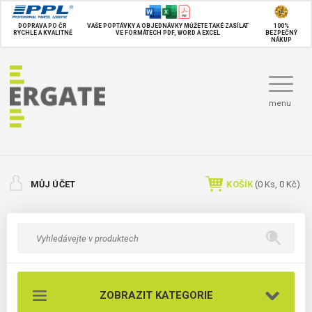
DOPRAVA PO ČR
VAŠE POPTÁVKY A OBJEDNÁVKY MŮŽETE TAKÉ
ZASÍLAT
100%
RYCHLE A KVALITNĚ
VE FORMÁTECH PDF, WORD A EXCEL
BEZPEČNÝ
NÁKUP
menu
MŮJ ÚČET
KOŠÍK
(
0
Ks,
0 Kč
)
ZOBRAZIT KATEGORIE