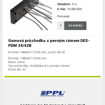
Skladem:
Ano
U Vás:
10.08.2026
Porovnat
DO KOŠÍKU
Gumová průchodka s pevným rámem DES-
PDM 24/42B
Rozměr 148x60/112x36 mm, počet děr 42
Rozměr:
148x60/112x36 mm
Barva:
černá
Typ průchodky:
obdélníková s pevným rámem
Počet děr:
42