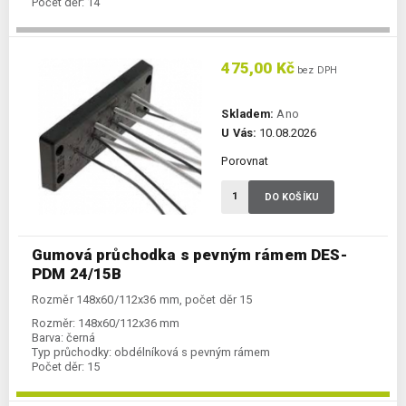
Počet děr:
14
475,00 Kč
bez DPH
Skladem:
Ano
U Vás:
10.08.2026
Porovnat
DO KOŠÍKU
Gumová průchodka s pevným rámem DES-
PDM 24/15B
Rozměr 148x60/112x36 mm, počet děr 15
Rozměr:
148x60/112x36 mm
Barva:
černá
Typ průchodky:
obdélníková s pevným rámem
Počet děr:
15