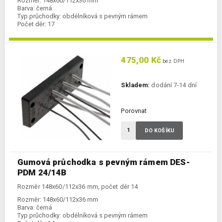
Rozměr:
148x60/112x36 mm
Barva:
černá
Typ průchodky:
obdélníková s pevným rámem
Počet děr:
17
475,00 Kč
bez DPH
Skladem:
dodání 7-14 dní
Porovnat
DO KOŠÍKU
Gumová průchodka s pevným rámem DES-
PDM 24/14B
Rozměr 148x60/112x36 mm, počet děr 14
Rozměr:
148x60/112x36 mm
Barva:
černá
Typ průchodky:
obdélníková s pevným rámem