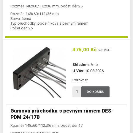
Rozměr 148x60/112x36 mm, počet děr 25
Rozměr:
148x60/112x36 mm
Barva:
černá
Typ průchodky:
obdélníková s pevným rámem
Počet děr:
25
475,00 Kč
bez DPH
Skladem:
Ano
U Vás:
10.08.2026
Porovnat
DO KOŠÍKU
Gumová průchodka s pevným rámem DES-
PDM 24/17B
Rozměr 148x60/112x36 mm, počet děr 17