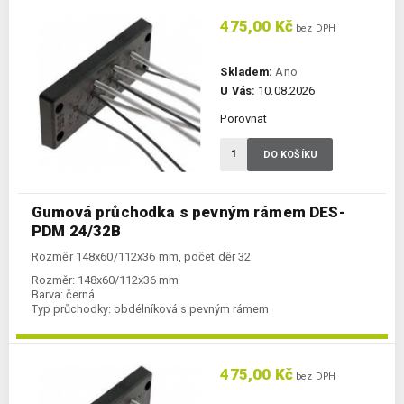
475,00 Kč
bez DPH
Skladem:
Ano
U Vás:
10.08.2026
Porovnat
DO KOŠÍKU
Gumová průchodka s pevným rámem DES-
PDM 24/32B
Rozměr 148x60/112x36 mm, počet děr 32
Rozměr:
148x60/112x36 mm
Barva:
černá
Typ průchodky:
obdélníková s pevným rámem
475,00 Kč
bez DPH