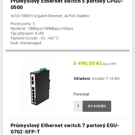
Průmyslový Ethernet switch 5 portový CPGU-
0500
5x10/1000Tx Gigabit Ethernet, 4x PoE Injektor
Počet portu:
5
Rychlost:
10Mbps/100Mbps/1Gbps
Typ připojení:
RJ45
Teplotní rozsah:
-10...+65 °C
Druh:
Unmanaged
5 490,00 Kč
bez DPH
Skladem:
dodání 7-14 dní
Porovnat
DO KOŠÍKU
Průmyslový Ethernet switch 7 portový EGU-
0702-SFP-T