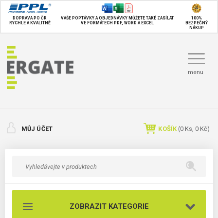
DOPRAVA PO ČR
VAŠE POPTÁVKY A OBJEDNÁVKY MŮŽETE TAKÉ
ZASÍLAT
100%
RYCHLE A KVALITNĚ
VE FORMÁTECH PDF, WORD A EXCEL
BEZPEČNÝ
NÁKUP
menu
MŮJ ÚČET
KOŠÍK
(
0
Ks,
0 Kč
)
ZOBRAZIT KATEGORIE