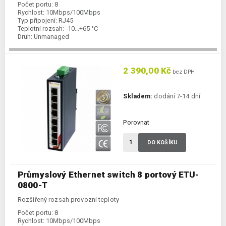
Počet portu:
8
Rychlost:
10Mbps/100Mbps
Typ připojení:
RJ45
Teplotní rozsah:
-10...+65 °C
Druh:
Unmanaged
2 390,00 Kč
bez DPH
Skladem:
dodání 7-14 dní
Porovnat
DO KOŠÍKU
Průmyslový Ethernet switch 8 portový ETU-
0800-T
Rozšířený rozsah provozní teploty
Počet portu:
8
Rychlost:
10Mbps/100Mbps