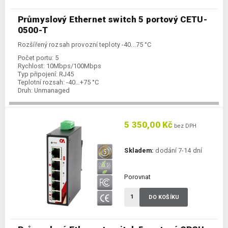
Průmyslový Ethernet switch 5 portový CETU-
0500-T
Rozšířený rozsah provozní teploty -40...75 °C
Počet portu:
5
Rychlost:
10Mbps/100Mbps
Typ připojení:
RJ45
Teplotní rozsah:
-40…+75 °C
Druh:
Unmanaged
5 350,00 Kč
bez DPH
Skladem:
dodání 7-14 dní
Porovnat
DO KOŠÍKU