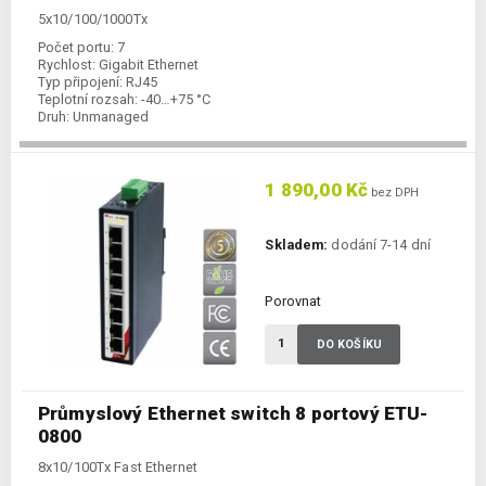
5x10/100/1000Tx
Počet portu:
7
Rychlost:
Gigabit Ethernet
Typ připojení:
RJ45
Teplotní rozsah:
-40…+75 °C
Druh:
Unmanaged
1 890,00 Kč
bez DPH
Skladem:
dodání 7-14 dní
Porovnat
DO KOŠÍKU
Průmyslový Ethernet switch 8 portový ETU-
0800
8x10/100Tx Fast Ethernet