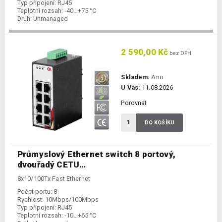
Typ připojení:
RJ45
Teplotní rozsah:
-40…+75 °C
Druh:
Unmanaged
2 590,00 Kč
bez DPH
Skladem:
Ano
U Vás:
11.08.2026
Porovnat
DO KOŠÍKU
Průmyslový Ethernet switch 8 portový,
dvouřadý CETU…
8x10/100Tx Fast Ethernet
Počet portu:
8
Rychlost:
10Mbps/100Mbps
Typ připojení:
RJ45
Teplotní rozsah:
-10...+65 °C