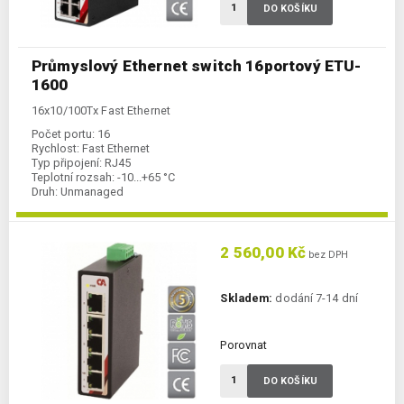
DO KOŠÍKU
Průmyslový Ethernet switch 16portový ETU-
1600
16x10/100Tx Fast Ethernet
Počet portu:
16
Rychlost:
Fast Ethernet
Typ připojení:
RJ45
Teplotní rozsah:
-10...+65 °C
Druh:
Unmanaged
2 560,00 Kč
bez DPH
Skladem:
dodání 7-14 dní
Porovnat
DO KOŠÍKU