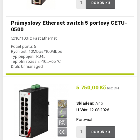
DO KOŠÍKU
Průmyslový Ethernet switch 5 portový CETU-
0500
5x10/100Tx Fast Ethernet
Počet portu:
5
Rychlost:
10Mbps/100Mbps
Typ připojení:
RJ45
Teplotní rozsah:
-10...+65 °C
Druh:
Unmanaged
5 750,00 Kč
bez DPH
Skladem:
Ano
U Vás:
12.08.2026
Porovnat
DO KOŠÍKU