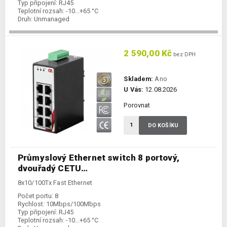
Typ připojení:
RJ45
Teplotní rozsah:
-10...+65 °C
Druh:
Unmanaged
2 590,00 Kč
bez DPH
Skladem:
Ano
U Vás:
12.08.2026
Porovnat
DO KOŠÍKU
Průmyslový Ethernet switch 8 portový,
dvouřadý CETU…
8x10/100Tx Fast Ethernet
Počet portu:
8
Rychlost:
10Mbps/100Mbps
Typ připojení:
RJ45
Teplotní rozsah:
-10...+65 °C