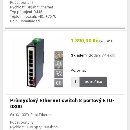
Počet portu:
7
Rychlost:
Gigabit Ethernet
Typ připojení:
RJ45
Teplotní rozsah:
-40…+75 °C
Druh:
Unmanaged
1 890,00 Kč
bez DPH
Skladem:
dodání 7-14 dní
Porovnat
DO KOŠÍKU
Průmyslový Ethernet switch 8 portový ETU-
0800
8x10/100Tx Fast Ethernet
Počet portu:
8
Rychlost:
10Mbps/100Mbps