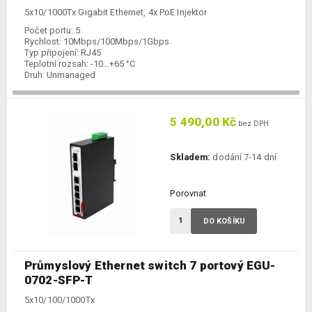
5x10/1000Tx Gigabit Ethernet, 4x PoE Injektor
Počet portu:
5
Rychlost:
10Mbps/100Mbps/1Gbps
Typ připojení:
RJ45
Teplotní rozsah:
-10...+65 °C
Druh:
Unmanaged
5 490,00 Kč
bez DPH
Skladem:
dodání 7-14 dní
Porovnat
DO KOŠÍKU
Průmyslový Ethernet switch 7 portový EGU-
0702-SFP-T
5x10/100/1000Tx