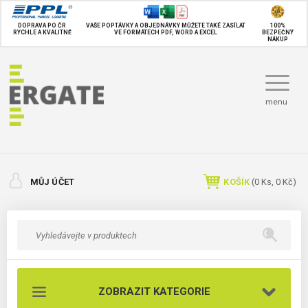
DOPRAVA PO ČR
VAŠE POPTÁVKY A OBJEDNÁVKY MŮŽETE TAKÉ
ZASÍLAT
100%
RYCHLE A KVALITNĚ
VE FORMÁTECH PDF, WORD A EXCEL
BEZPEČNÝ
NÁKUP
menu
MŮJ ÚČET
KOŠÍK
(
0
Ks,
0 Kč
)
ZOBRAZIT KATEGORIE