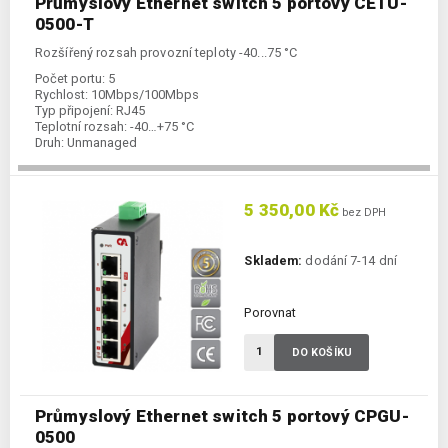
Průmyslový Ethernet switch 5 portový CETU-
0500-T
Rozšířený rozsah provozní teploty -40...75 °C
Počet portu:
5
Rychlost:
10Mbps/100Mbps
Typ připojení:
RJ45
Teplotní rozsah:
-40…+75 °C
Druh:
Unmanaged
5 350,00 Kč
bez DPH
Skladem:
dodání 7-14 dní
Porovnat
DO KOŠÍKU
Průmyslový Ethernet switch 5 portový CPGU-
0500