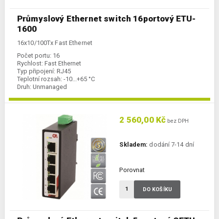
Průmyslový Ethernet switch 16portový ETU-
1600
16x10/100Tx Fast Ethernet
Počet portu:
16
Rychlost:
Fast Ethernet
Typ připojení:
RJ45
Teplotní rozsah:
-10...+65 °C
Druh:
Unmanaged
2 560,00 Kč
bez DPH
Skladem:
dodání 7-14 dní
Porovnat
DO KOŠÍKU