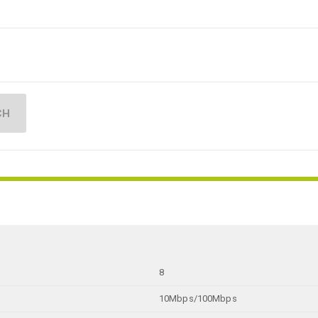
CH
8
10Mbps/100Mbps