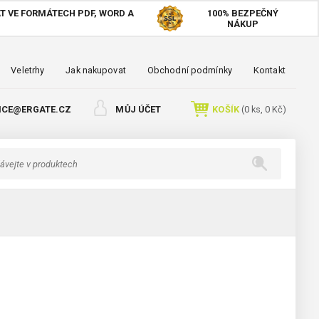
T VE FORMÁTECH PDF, WORD A
100%
BEZPEČNÝ
NÁKUP
Veletrhy
Jak nakupovat
Obchodní podmínky
Kontakt
ICE@ERGATE.CZ
MŮJ ÚČET
KOŠÍK
(
0
ks,
0 Kč
)