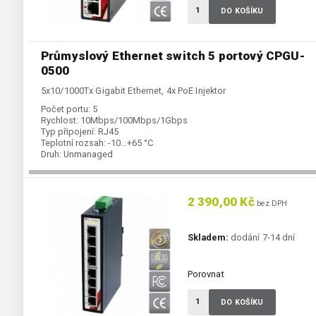
DO KOŠÍKU
Průmyslový Ethernet switch 5 portový CPGU-
0500
5x10/1000Tx Gigabit Ethernet, 4x PoE Injektor
Počet portu:
5
Rychlost:
10Mbps/100Mbps/1Gbps
Typ připojení:
RJ45
Teplotní rozsah:
-10...+65 °C
Druh:
Unmanaged
2 390,00 Kč
bez DPH
Skladem:
dodání 7-14 dní
Porovnat
DO KOŠÍKU