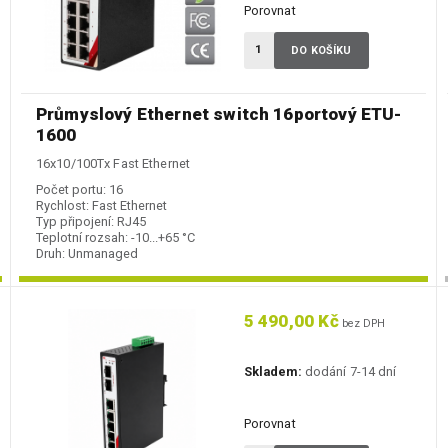
Porovnat
DO KOŠÍKU
Průmyslový Ethernet switch 16portový ETU-
1600
16x10/100Tx Fast Ethernet
Počet portu:
16
Rychlost:
Fast Ethernet
Typ připojení:
RJ45
Teplotní rozsah:
-10...+65 °C
Druh:
Unmanaged
5 490,00 Kč
bez DPH
Skladem:
dodání 7-14 dní
Porovnat