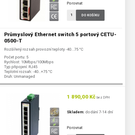
Porovnat
DO KOŠÍKU
Průmyslový Ethernet switch 5 portový CETU-
0500-T
Rozšířený rozsah provozní teploty -40...75 °C
Počet portu:
5
Rychlost:
10Mbps/100Mbps
Typ připojení:
RJ45
Teplotní rozsah:
-40…+75 °C
Druh:
Unmanaged
1 890,00 Kč
bez DPH
Skladem:
dodání 7-14 dní
Porovnat