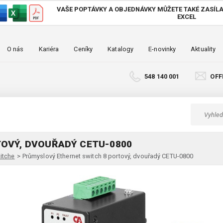
VAŠE POPTÁVKY A OBJEDNÁVKY MŮŽETE TAKÉ
ZASÍLA
EXCEL
O nás
Kariéra
Ceníky
Katalogy
E-novinky
Aktuality
548 140 001
OFF
OVÝ, DVOUŘADÝ CETU-0800
itche
>
Průmyslový Ethernet switch 8 portový, dvouřadý CETU-0800