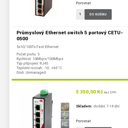
Porovnat
DO KOŠÍKU
Průmyslový Ethernet switch 5 portový CETU-
0500
5x10/100Tx Fast Ethernet
Počet portu:
5
Rychlost:
10Mbps/100Mbps
Typ připojení:
RJ45
Teplotní rozsah:
-10...+65 °C
Druh:
Unmanaged
5 350,00 Kč
bez DPH
Skladem:
dodání 7-14 dní
Porovnat