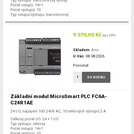
Typ výstupu:
tranzistorový výstup
Počet vstupů:
14+1
Počet výstupů:
10
Typ vstupu/výstupu:
tranzistorový
Komunikace Ethernet:
ano
Kategorie:
FC6A-CPU
9 070,00 Kč
bez DPH
Skladem:
Ano
U Vás:
08.08.2026
Porovnat
DO KOŠÍKU
Základní modul MicroSmart PLC FC6A-
C24R1AE
24 I/O, napájení 100-240V AC, 10 reléových výstupů 2 A
Celkový počet I/O:
24 + 1 I/O
Typ výstupu:
reléový
Počet vstupů:
14+1
Počet výstupů:
10