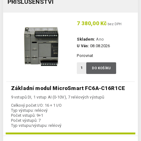
PŘÍSLUŠENSTVÍ
7 380,00 Kč
bez DPH
Skladem:
Ano
U Vás:
08.08.2026
Porovnat
DO KOŠÍKU
Základní modul MicroSmart FC6A-C16R1CE
9 vstupů DI, 1 vstup AI (0-10V), 7 reléových výstupů
Celkový počet I/O:
16 + 1 I/O
Typ výstupu:
reléový
Počet vstupů:
9+1
Počet výstupů:
7
Typ vstupu/výstupu:
reléový
Komunikace Ethernet:
ano
Kategorie:
FC6A-CPU