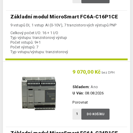
Základní modul MicroSmart FC6A-C16P1CE
9 vstupů DI, 1 vstup AI (0-10V), 7 tranzistorových výstupů PNP
Celkový počet I/O:
16 + 1 I/O
Typ výstupu:
tranzistorový výstup
Počet vstupů:
9+1
Počet výstupů:
7
Typ vstupu/výstupu:
tranzistorový
Komunikace Ethernet:
ano
Kategorie:
FC6A-CPU
9 070,00 Kč
bez DPH
Skladem:
Ano
U Vás:
08.08.2026
Porovnat
DO KOŠÍKU
Základní modul MicroSmart FC6A-C24R1CE