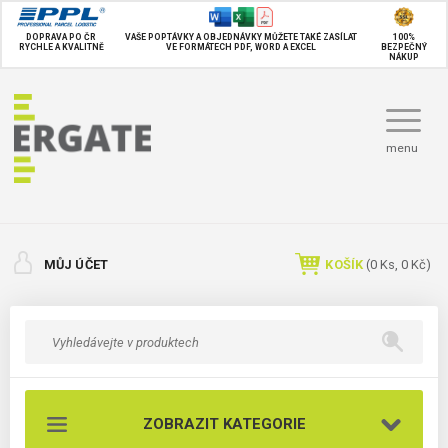
DOPRAVA PO ČR
VAŠE POPTÁVKY A OBJEDNÁVKY MŮŽETE TAKÉ
ZASÍLAT
100%
RYCHLE A KVALITNĚ
VE FORMÁTECH PDF, WORD A EXCEL
BEZPEČNÝ
NÁKUP
menu
MŮJ ÚČET
KOŠÍK
(
0
Ks,
0 Kč
)
ZOBRAZIT KATEGORIE