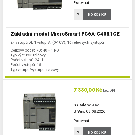
Porovnat
DO KOŠÍKU
Základní modul MicroSmart FC6A-C40R1CE
24 vstupů DI, 1 vstup AI (0-10V), 16 reléových výstupů
Celkový počet I/O:
40 + 1 I/O
Typ výstupu:
reléový
Počet vstupů:
24+1
Počet výstupů:
16
Typ vstupu/výstupu:
reléový
Komunikace Ethernet:
ano
Kategorie:
FC6A-CPU
7 380,00 Kč
bez DPH
Skladem:
Ano
U Vás:
08.08.2026
Porovnat
DO KOŠÍKU