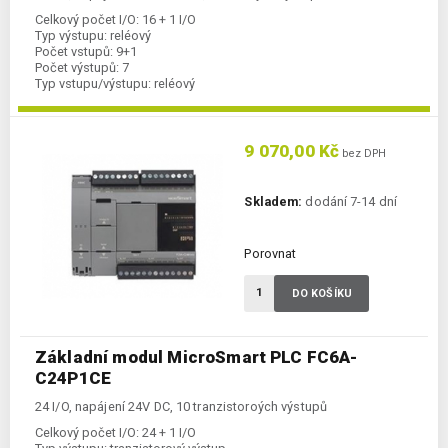
Celkový počet I/O:
16 + 1 I/O
Typ výstupu:
reléový
Počet vstupů:
9+1
Počet výstupů:
7
Typ vstupu/výstupu:
reléový
Komunikace Ethernet:
ano
Kategorie:
FC6A-CPU
9 070,00 Kč
bez DPH
Skladem:
dodání 7-14 dní
Porovnat
DO KOŠÍKU
Základní modul MicroSmart PLC FC6A-
C24P1CE
24 I/O, napájení 24V DC, 10 tranzistoroých výstupů
Celkový počet I/O:
24 + 1 I/O