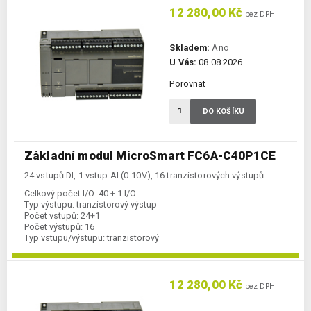
12 280,00 Kč
bez DPH
Skladem:
Ano
U Vás:
08.08.2026
Porovnat
DO KOŠÍKU
Základní modul MicroSmart FC6A-C40P1CE
24 vstupů DI, 1 vstup AI (0-10V), 16 tranzistorových výstupů
Celkový počet I/O:
40 + 1 I/O
Typ výstupu:
tranzistorový výstup
Počet vstupů:
24+1
Počet výstupů:
16
Typ vstupu/výstupu:
tranzistorový
Kategorie:
FC6A-CPU
12 280,00 Kč
bez DPH