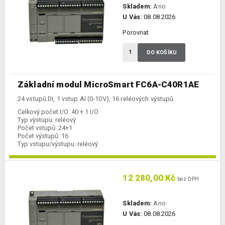
Skladem:
Ano
U Vás:
08.08.2026
Porovnat
DO KOŠÍKU
Základní modul MicroSmart FC6A-C40R1AE
24 vstupů DI, 1 vstup AI (0-10V), 16 reléových výstupů
Celkový počet I/O:
40 + 1 I/O
Typ výstupu:
reléový
Počet vstupů:
24+1
Počet výstupů:
16
Typ vstupu/výstupu:
reléový
Komunikace Ethernet:
ano
Kategorie:
FC6A-CPU
12 280,00 Kč
bez DPH
Skladem:
Ano
U Vás:
08.08.2026