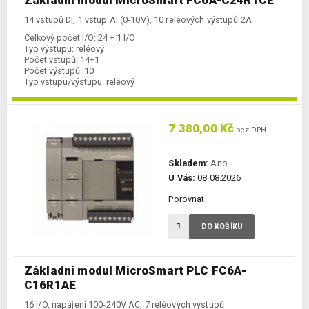
14 vstupů DI, 1 vstup AI (0-10V), 10 reléových výstupů 2A
Celkový počet I/O:
24 + 1 I/O
Typ výstupu:
reléový
Počet vstupů:
14+1
Počet výstupů:
10
Typ vstupu/výstupu:
reléový
Komunikace Ethernet:
ano
Kategorie:
FC6A-CPU
7 380,00 Kč
bez DPH
Skladem:
Ano
U Vás:
08.08.2026
Porovnat
DO KOŠÍKU
Základní modul MicroSmart PLC FC6A-
C16R1AE
16 I/O, napájení 100-240V AC, 7 reléových výstupů