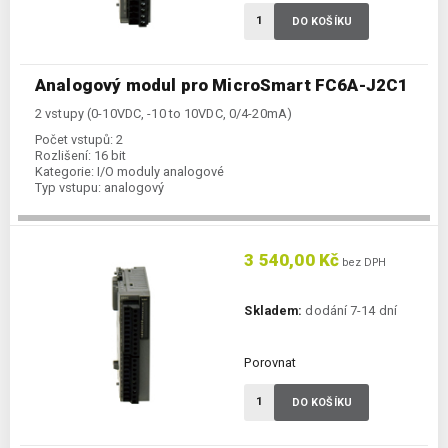
DO KOŠÍKU
Analogový modul pro MicroSmart FC6A-J2C1
2 vstupy (0-10VDC, -10 to 10VDC, 0/4-20mA)
Počet vstupů:
2
Rozlišení:
16 bit
Kategorie:
I/O moduly analogové
Typ vstupu:
analogový
3 540,00 Kč
bez DPH
Skladem:
dodání 7-14 dní
Porovnat
DO KOŠÍKU