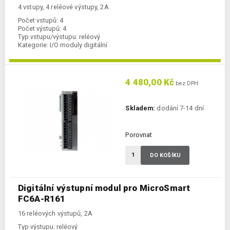
4 vstupy, 4 reléové výstupy, 2A
Počet vstupů:
4
Počet výstupů:
4
Typ vstupu/výstupu:
reléový
Kategorie:
I/O moduly digitální
4 480,00 Kč
bez DPH
Skladem:
dodání 7-14 dní
Porovnat
DO KOŠÍKU
Digitální výstupní modul pro MicroSmart
FC6A-R161
16 reléových výstupů, 2A
Typ výstupu:
reléový