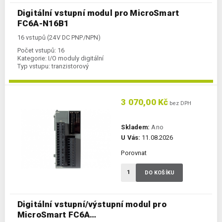
Digitální vstupní modul pro MicroSmart
FC6A-N16B1
16 vstupů (24V DC PNP/NPN)
Počet vstupů:
16
Kategorie:
I/O moduly digitální
Typ vstupu:
tranzistorový
3 070,00 Kč
bez DPH
Skladem:
Ano
U Vás:
11.08.2026
Porovnat
DO KOŠÍKU
Digitální vstupní/výstupní modul pro
MicroSmart FC6A…