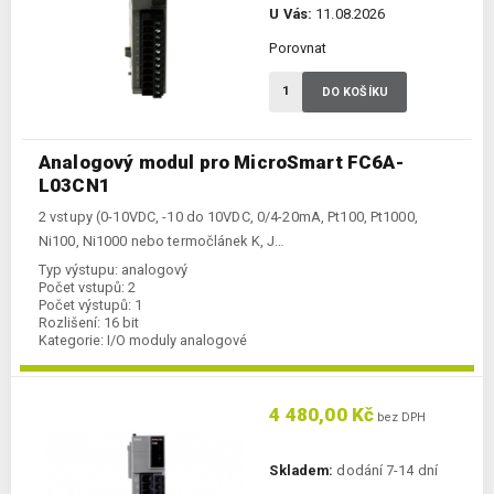
U Vás:
11.08.2026
Porovnat
DO KOŠÍKU
Analogový modul pro MicroSmart FC6A-
L03CN1
2 vstupy (0-10VDC, -10 do 10VDC, 0/4-20mA, Pt100, Pt1000,
Ni100, Ni1000 nebo termočlánek K, J…
Typ výstupu:
analogový
Počet vstupů:
2
Počet výstupů:
1
Rozlišení:
16 bit
Kategorie:
I/O moduly analogové
Typ vstupu:
analogový
4 480,00 Kč
bez DPH
Skladem:
dodání 7-14 dní