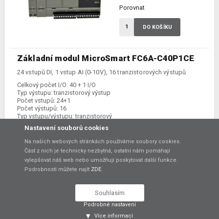
Porovnat
DO KOŠÍKU
Základní modul MicroSmart FC6A-C40P1CE
24 vstupů DI, 1 vstup AI (0-10V), 16 tranzistorových výstupů
Celkový počet I/O:
40 + 1 I/O
Typ výstupu:
tranzistorový výstup
Počet vstupů:
24+1
Počet výstupů:
16
Typ vstupu/výstupu:
tranzistorový
Kategorie:
FC6A-CPU
Nastavení souborů cookies
Na našich webových stránkách používáme soubory cookies.
12 280,00 Kč
bez DPH
Část z nich je technicky nezbytná, ostatní nám pomáhají
vylepšovat náš web nebo umožňují poskytovat další funkce.
Podrobnosti můžete najít
ZDE
.
Skladem:
Ano
U Vás:
11.08.2026
Souhlasím
Porovnat
Podrobné nastavení
Více informací
DO KOŠÍKU