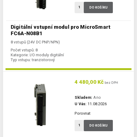
DO KOŠÍKU
Digitální vstupní modul pro MicroSmart
FC6A-N08B1
8 vstupů (24V DC PNP/NPN)
Počet vstupů:
8
Kategorie:
I/O moduly digitální
Typ vstupu:
tranzistorový
4 480,00 Kč
bez DPH
Skladem:
Ano
U Vás:
11.08.2026
Porovnat
DO KOŠÍKU