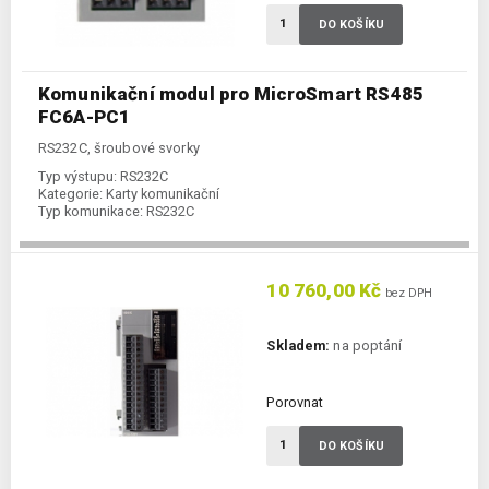
DO KOŠÍKU
Komunikační modul pro MicroSmart RS485
FC6A-PC1
RS232C, šroubové svorky
Typ výstupu:
RS232C
Kategorie:
Karty komunikační
Typ komunikace:
RS232C
10 760,00 Kč
bez DPH
Skladem:
na poptání
Porovnat
DO KOŠÍKU