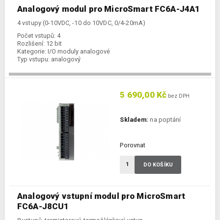
Analogový modul pro MicroSmart FC6A-J4A1
4 vstupy (0-10VDC, -10 do 10VDC, 0/4-20mA)
Počet vstupů:
4
Rozlišení:
12 bit
Kategorie:
I/O moduly analogové
Typ vstupu:
analogový
5 690,00 Kč
bez DPH
Skladem:
na poptání
Porovnat
DO KOŠÍKU
Analogový vstupní modul pro MicroSmart
FC6A-J8CU1