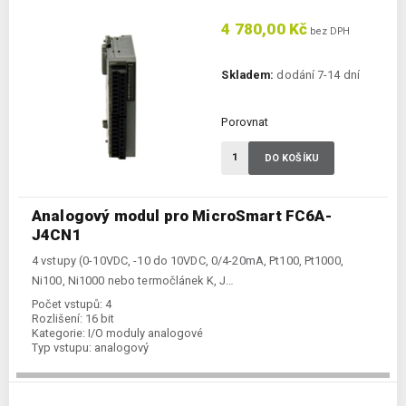
4 780,00 Kč
bez DPH
Skladem:
dodání 7-14 dní
Porovnat
DO KOŠÍKU
Analogový modul pro MicroSmart FC6A-
J4CN1
4 vstupy (0-10VDC, -10 do 10VDC, 0/4-20mA, Pt100, Pt1000,
Ni100, Ni1000 nebo termočlánek K, J…
Počet vstupů:
4
Rozlišení:
16 bit
Kategorie:
I/O moduly analogové
Typ vstupu:
analogový