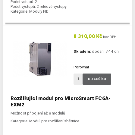
Počet vstupů:
2
Počet výstupů:
2 reléové výstupy
Kategorie:
Moduly PID
8 310,00 Kč
bez DPH
Skladem:
dodání 7-14 dní
Porovnat
DO KOŠÍKU
Rozšiřující modul pro MicroSmart FC6A-
EXM2
Možnost připojení až 8 modulů
Kategorie:
Modul pro rozšíření sběrnice