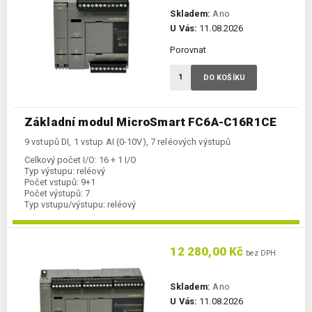
Skladem:
Ano
U Vás:
11.08.2026
Porovnat
DO KOŠÍKU
Základní modul MicroSmart FC6A-C16R1CE
9 vstupů DI, 1 vstup AI (0-10V), 7 reléových výstupů
Celkový počet I/O:
16 + 1 I/O
Typ výstupu:
reléový
Počet vstupů:
9+1
Počet výstupů:
7
Typ vstupu/výstupu:
reléový
Komunikace Ethernet:
ano
Kategorie:
FC6A-CPU
12 280,00 Kč
bez DPH
Skladem:
Ano
U Vás:
11.08.2026