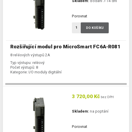
Skladem:
dodání 7-14 dní
Porovnat
DO KOŠÍKU
Rozšiřující modul pro MicroSmart FC6A-R081
8 reléových výstupů 2A
Typ výstupu:
reléový
Počet výstupů:
8
Kategorie:
I/O moduly digitální
3 720,00 Kč
bez DPH
Skladem:
na poptání
Porovnat