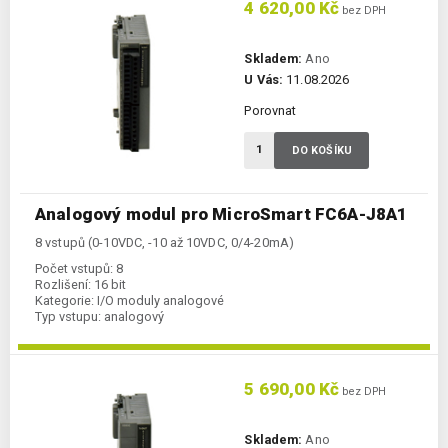
4 620,00 Kč
bez DPH
Skladem:
Ano
U Vás:
11.08.2026
Porovnat
DO KOŠÍKU
Analogový modul pro MicroSmart FC6A-J8A1
8 vstupů (0-10VDC, -10 až 10VDC, 0/4-20mA)
Počet vstupů:
8
Rozlišení:
16 bit
Kategorie:
I/O moduly analogové
Typ vstupu:
analogový
5 690,00 Kč
bez DPH
Skladem:
Ano