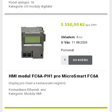
Počet výstupů:
16
Kategorie:
I/O moduly digitální
5 550,00 Kč
bez DPH
Skladem:
Ano
U Vás:
11.08.2026
Porovnat
DO KOŠÍKU
HMI modul FC6A-PH1 pro MicroSmart FC6A
Displej pro čtení a nastavování registrů
Komunikace Ethernet:
ano
Kategorie:
Moduly HMI