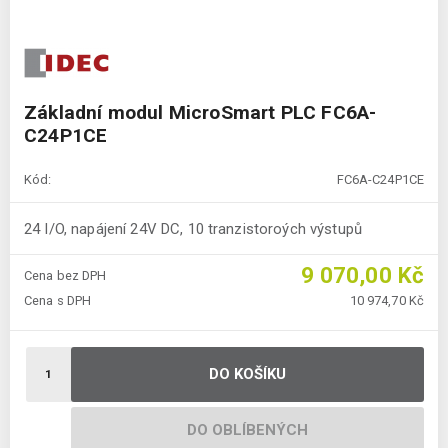
Základní modul MicroSmart PLC FC6A-
C24P1CE
Kód:
FC6A-C24P1CE
24 I/O, napájení 24V DC, 10 tranzistoroých výstupů
9 070,00 Kč
Cena bez DPH
Cena s DPH
10 974,70 Kč
DO KOŠÍKU
DO OBLÍBENÝCH