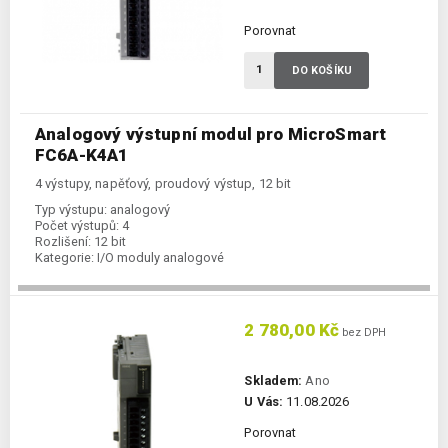
Porovnat
DO KOŠÍKU
Analogový výstupní modul pro MicroSmart
FC6A-K4A1
4 výstupy, napěťový, proudový výstup, 12 bit
Typ výstupu:
analogový
Počet výstupů:
4
Rozlišení:
12 bit
Kategorie:
I/O moduly analogové
2 780,00 Kč
bez DPH
Skladem:
Ano
U Vás:
11.08.2026
Porovnat