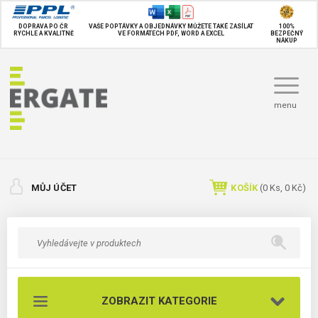
DOPRAVA PO ČR
VAŠE POPTÁVKY A OBJEDNÁVKY MŮŽETE TAKÉ
ZASÍLAT
100%
RYCHLE A KVALITNĚ
VE FORMÁTECH PDF, WORD A EXCEL
BEZPEČNÝ
NÁKUP
menu
MŮJ ÚČET
KOŠÍK
(
0
Ks,
0 Kč
)
ZOBRAZIT KATEGORIE