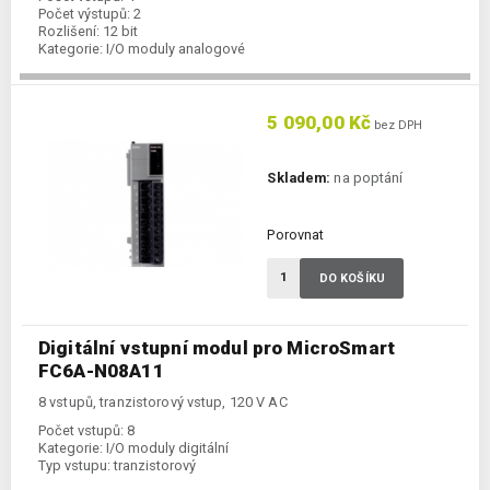
Počet výstupů:
2
Rozlišení:
12 bit
Kategorie:
I/O moduly analogové
Typ vstupu:
analogový
5 090,00 Kč
bez DPH
Skladem:
na poptání
Porovnat
DO KOŠÍKU
Digitální vstupní modul pro MicroSmart
FC6A-N08A11
8 vstupů, tranzistorový vstup, 120 V AC
Počet vstupů:
8
Kategorie:
I/O moduly digitální
Typ vstupu:
tranzistorový