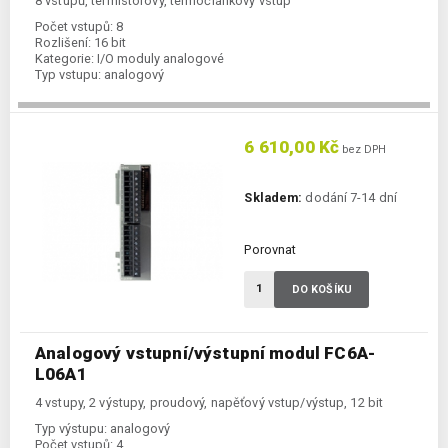
8 vstupů, termistorový, termočlánkový vstup
Počet vstupů:
8
Rozlišení:
16 bit
Kategorie:
I/O moduly analogové
Typ vstupu:
analogový
6 610,00 Kč
bez DPH
Skladem:
dodání 7-14 dní
Porovnat
DO KOŠÍKU
Analogový vstupní/výstupní modul FC6A-
L06A1
4 vstupy, 2 výstupy, proudový, napěťový vstup/výstup, 12 bit
Typ výstupu:
analogový
Počet vstupů:
4