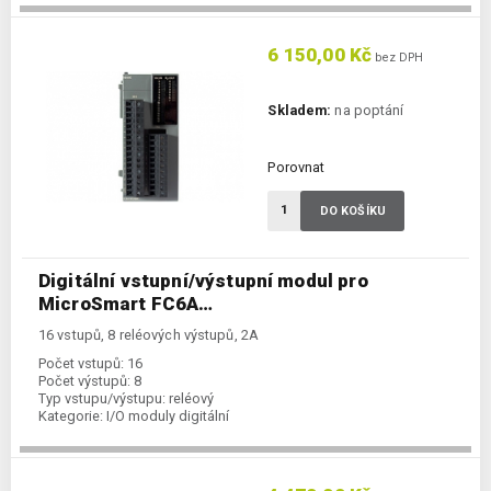
6 150,00 Kč
bez DPH
Skladem:
na poptání
Porovnat
DO KOŠÍKU
Digitální vstupní/výstupní modul pro
MicroSmart FC6A…
16 vstupů, 8 reléových výstupů, 2A
Počet vstupů:
16
Počet výstupů:
8
Typ vstupu/výstupu:
reléový
Kategorie:
I/O moduly digitální