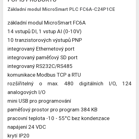
Základní modul MicroSmart PLC FC6A-C24P1CE
základní modul MicroSmart FC6A
14 vstupů DI, 1 vstup AI (0-10V)
10 tranzistorových výstupů PNP
integrovaný Ethernetový port
integrovaný paměťový SD port
integrovaný RS232C/RS485
komunikace Modbus TCP a RTU
rozšířitelný o max. 480 digitálních I/O, 124
analogových I/O
mini USB pro programování
paměťový prostor pro program 384 KB
pracovní teplota -10 - 55°C bez kondenzace
napájení 24 VDC
krytí IP20