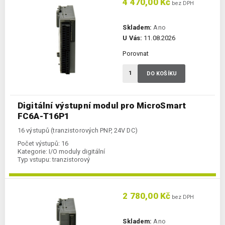
4 470,00 Kč
bez DPH
Skladem:
Ano
U Vás:
11.08.2026
Porovnat
DO KOŠÍKU
Digitální výstupní modul pro MicroSmart
FC6A-T16P1
16 výstupů (tranzistorových PNP, 24V DC)
Počet výstupů:
16
Kategorie:
I/O moduly digitální
Typ vstupu:
tranzistorový
2 780,00 Kč
bez DPH
Skladem:
Ano