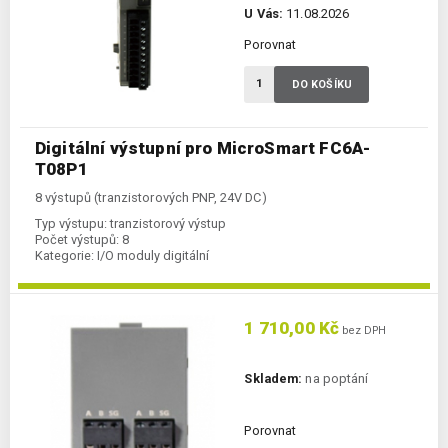
U Vás:
11.08.2026
Porovnat
DO KOŠÍKU
Digitální výstupní pro MicroSmart FC6A-
T08P1
8 výstupů (tranzistorových PNP, 24V DC)
Typ výstupu:
tranzistorový výstup
Počet výstupů:
8
Kategorie:
I/O moduly digitální
1 710,00 Kč
bez DPH
Skladem:
na poptání
Porovnat