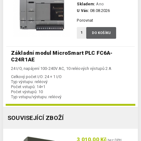
Skladem:
Ano
U Vás:
08.08.2026
Porovnat
DO KOŠÍKU
Základní modul MicroSmart PLC FC6A-
C24R1AE
24 I/O, napájení 100-240V AC, 10 reléových výstupů 2 A
Celkový počet I/O:
24 + 1 I/O
Typ výstupu:
reléový
Počet vstupů:
14+1
Počet výstupů:
10
Typ vstupu/výstupu:
reléový
Komunikace Ethernet:
ano
Kategorie:
FC6A-CPU
SOUVISEJÍCÍ ZBOŽÍ
3 010,00 Kč
bez DPH