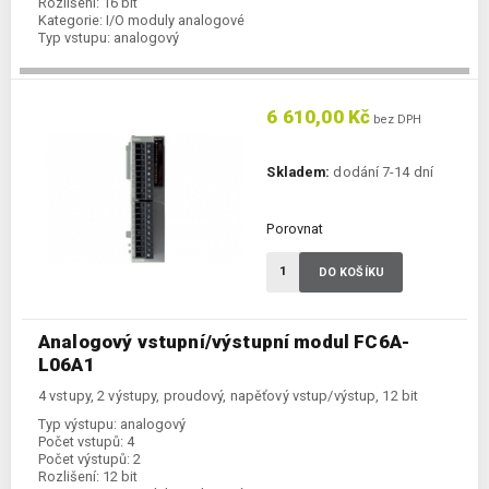
Rozlišení:
16 bit
Kategorie:
I/O moduly analogové
Typ vstupu:
analogový
6 610,00 Kč
bez DPH
Skladem:
dodání 7-14 dní
Porovnat
DO KOŠÍKU
Analogový vstupní/výstupní modul FC6A-
L06A1
4 vstupy, 2 výstupy, proudový, napěťový vstup/výstup, 12 bit
Typ výstupu:
analogový
Počet vstupů:
4
Počet výstupů:
2
Rozlišení:
12 bit