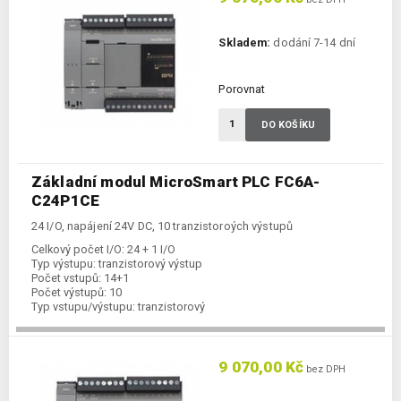
Skladem:
dodání 7-14 dní
Porovnat
DO KOŠÍKU
Základní modul MicroSmart PLC FC6A-
C24P1CE
24 I/O, napájení 24V DC, 10 tranzistoroých výstupů
Celkový počet I/O:
24 + 1 I/O
Typ výstupu:
tranzistorový výstup
Počet vstupů:
14+1
Počet výstupů:
10
Typ vstupu/výstupu:
tranzistorový
Komunikace Ethernet:
ano
Kategorie:
FC6A-CPU
9 070,00 Kč
bez DPH