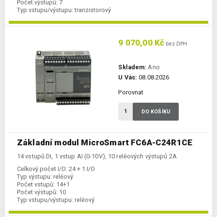
Počet výstupů:
7
Typ vstupu/výstupu:
tranzistorový
Komunikace Ethernet:
ano
Kategorie:
FC6A-CPU
9 070,00 Kč
bez DPH
Skladem:
Ano
U Vás:
08.08.2026
Porovnat
DO KOŠÍKU
Základní modul MicroSmart FC6A-C24R1CE
14 vstupů DI, 1 vstup AI (0-10V), 10 reléových výstupů 2A
Celkový počet I/O:
24 + 1 I/O
Typ výstupu:
reléový
Počet vstupů:
14+1
Počet výstupů:
10
Typ vstupu/výstupu:
reléový
Komunikace Ethernet:
ano
Kategorie:
FC6A-CPU