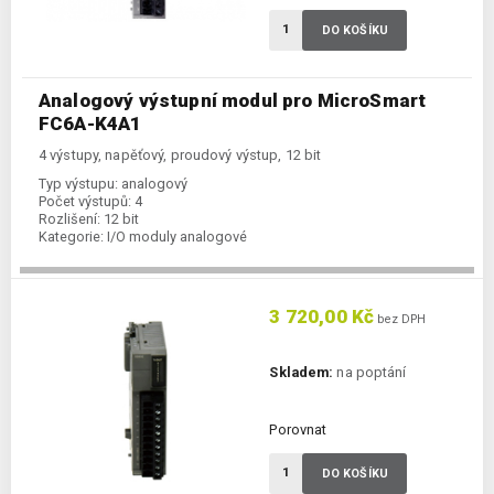
DO KOŠÍKU
Analogový výstupní modul pro MicroSmart
FC6A-K4A1
4 výstupy, napěťový, proudový výstup, 12 bit
Typ výstupu:
analogový
Počet výstupů:
4
Rozlišení:
12 bit
Kategorie:
I/O moduly analogové
3 720,00 Kč
bez DPH
Skladem:
na poptání
Porovnat
DO KOŠÍKU