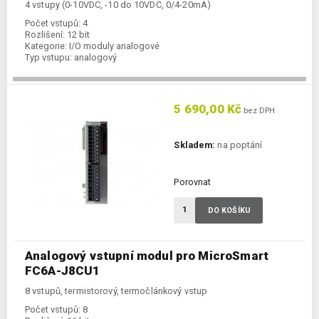
4 vstupy (0-10VDC, -10 do 10VDC, 0/4-20mA)
Počet vstupů:
4
Rozlišení:
12 bit
Kategorie:
I/O moduly analogové
Typ vstupu:
analogový
5 690,00 Kč
bez DPH
Skladem:
na poptání
Porovnat
DO KOŠÍKU
Analogový vstupní modul pro MicroSmart
FC6A-J8CU1
8 vstupů, termistorový, termočlánkový vstup
Počet vstupů:
8