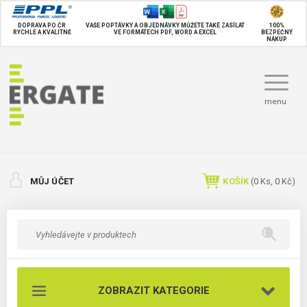
DOPRAVA PO ČR
VAŠE POPTÁVKY A OBJEDNÁVKY MŮŽETE TAKÉ
ZASÍLAT
100%
RYCHLE A KVALITNĚ
VE FORMÁTECH PDF, WORD A EXCEL
BEZPEČNÝ
NÁKUP
menu
MŮJ ÚČET
KOŠÍK
(
0
Ks,
0 Kč
)
ZOBRAZIT KATEGORIE