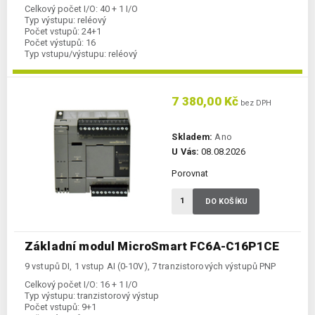
Celkový počet I/O:
40 + 1 I/O
Typ výstupu:
reléový
Počet vstupů:
24+1
Počet výstupů:
16
Typ vstupu/výstupu:
reléový
Komunikace Ethernet:
ano
Kategorie:
FC6A-CPU
7 380,00 Kč
bez DPH
Skladem:
Ano
U Vás:
08.08.2026
Porovnat
DO KOŠÍKU
Základní modul MicroSmart FC6A-C16P1CE
9 vstupů DI, 1 vstup AI (0-10V), 7 tranzistorových výstupů PNP
Celkový počet I/O:
16 + 1 I/O
Typ výstupu:
tranzistorový výstup
Počet vstupů:
9+1