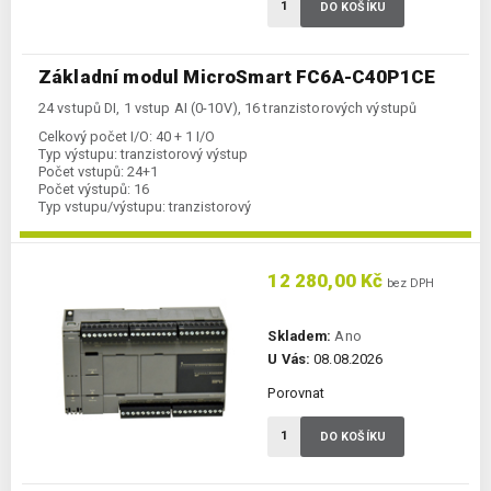
DO KOŠÍKU
Základní modul MicroSmart FC6A-C40P1CE
24 vstupů DI, 1 vstup AI (0-10V), 16 tranzistorových výstupů
Celkový počet I/O:
40 + 1 I/O
Typ výstupu:
tranzistorový výstup
Počet vstupů:
24+1
Počet výstupů:
16
Typ vstupu/výstupu:
tranzistorový
Kategorie:
FC6A-CPU
12 280,00 Kč
bez DPH
Skladem:
Ano
U Vás:
08.08.2026
Porovnat
DO KOŠÍKU