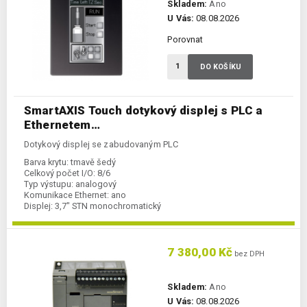
Skladem:
Ano
U Vás:
08.08.2026
Porovnat
DO KOŠÍKU
SmartAXIS Touch dotykový displej s PLC a
Ethernetem…
Dotykový displej se zabudovaným PLC
Barva krytu:
tmavě šedý
Celkový počet I/O:
8/6
Typ výstupu:
analogový
Komunikace Ethernet:
ano
Displej:
3,7" STN monochromatický
Napájení:
24 V DC
Kategorie:
displej s PLC
Typ komunikace:
RS232C/RS422/485
7 380,00 Kč
bez DPH
Skladem:
Ano
U Vás:
08.08.2026