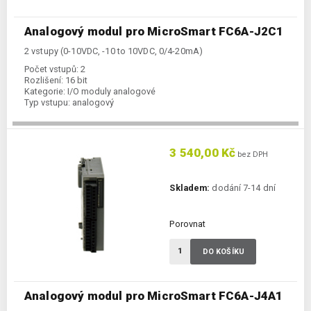
Analogový modul pro MicroSmart FC6A-J2C1
2 vstupy (0-10VDC, -10 to 10VDC, 0/4-20mA)
Počet vstupů:
2
Rozlišení:
16 bit
Kategorie:
I/O moduly analogové
Typ vstupu:
analogový
3 540,00 Kč
bez DPH
Skladem:
dodání 7-14 dní
Porovnat
DO KOŠÍKU
Analogový modul pro MicroSmart FC6A-J4A1