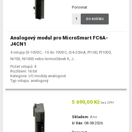
Porovnat
DO KOŠÍKU
Analogový modul pro MicroSmart FC6A-
J4CN1
4 vstupy (0-10VDC, -10 do 10VDC, 0/4-20mA, Pt100, Pt1000,
Ni100, Ni1000 nebo termočlánek K, J…
Počet vstupů:
4
Rozlišení:
16 bit
Kategorie:
I/O moduly analogové
Typ vstupu:
analogový
5 690,00 Kč
bez DPH
Skladem:
Ano
U Vás:
08.08.2026