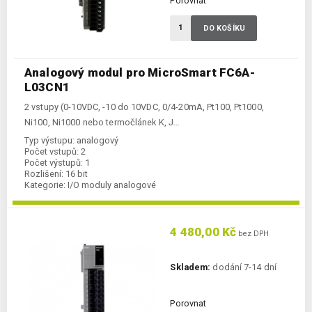
Porovnat
DO KOŠÍKU
Analogový modul pro MicroSmart FC6A-
L03CN1
2 vstupy (0-10VDC, -10 do 10VDC, 0/4-20mA, Pt100, Pt1000,
Ni100, Ni1000 nebo termočlánek K, J…
Typ výstupu:
analogový
Počet vstupů:
2
Počet výstupů:
1
Rozlišení:
16 bit
Kategorie:
I/O moduly analogové
Typ vstupu:
analogový
4 480,00 Kč
bez DPH
Skladem:
dodání 7-14 dní
Porovnat