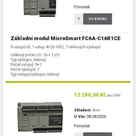
Porovnat
DO KOŠÍKU
Základní modul MicroSmart FC6A-C16R1CE
9 vstupů DI, 1 vstup AI (0-10V), 7 reléových výstupů
Celkový počet I/O:
16 + 1 I/O
Typ výstupu:
reléový
Počet vstupů:
9+1
Počet výstupů:
7
Typ vstupu/výstupu:
reléový
Komunikace Ethernet:
ano
Kategorie:
FC6A-CPU
12 280,00 Kč
bez DPH
Skladem:
Ano
U Vás:
08.08.2026
Porovnat