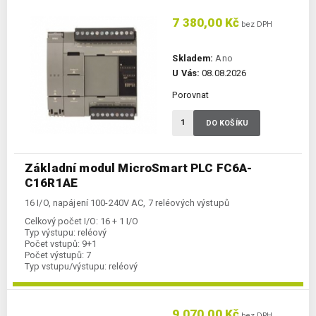
7 380,00 Kč
bez DPH
Skladem:
Ano
U Vás:
08.08.2026
Porovnat
DO KOŠÍKU
Základní modul MicroSmart PLC FC6A-
C16R1AE
16 I/O, napájení 100-240V AC, 7 reléových výstupů
Celkový počet I/O:
16 + 1 I/O
Typ výstupu:
reléový
Počet vstupů:
9+1
Počet výstupů:
7
Typ vstupu/výstupu:
reléový
Komunikace Ethernet:
ano
Kategorie:
FC6A-CPU
9 070,00 Kč
bez DPH