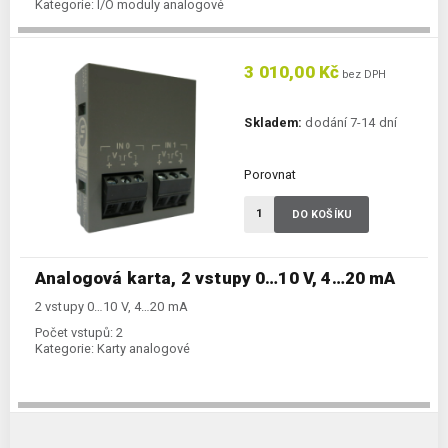
Kategorie:
I/O moduly analogové
Typ vstupu:
analogový
3 010,00 Kč
bez DPH
Skladem:
dodání 7-14 dní
Porovnat
DO KOŠÍKU
Analogová karta, 2 vstupy 0…10 V, 4…20 mA
2 vstupy 0…10 V, 4…20 mA
Počet vstupů:
2
Kategorie:
Karty analogové