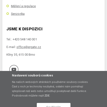
Měření a regulace
Senzorika
JSME K DISPOZICI
Tel.: +420 548 140 001
E-mail:
office@ergate.cz
Klíny 35, 615 00 Brno
Nastavení souborů cookies
Na našich webových stránkách používáme soubory cookies.
Část z nich je technicky nezbytná, ostatní nám pomáhají
vylepšovat náš web nebo umožňují poskytovat další funkce.
Copyright © 2021 ERGATE Automation s.r.o., Klíny 35, 61500 Brno
Podrobnosti můžete najít
ZDE
.
Vytvořil