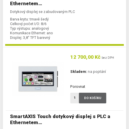
Ethernetem…
Dotykový displej se zabudovaným PLC
Barva krytu:
tmavě šedý
Celkový počet I/O:
8/6
Typ výstupu:
analogový
Komunikace Ethernet:
ano
Displej:
3,8" TFT barevný
Napájení:
24 V DC
Kategorie:
displej s PLC
Typ komunikace:
RS232C/RS422/485
12 700,00 Kč
bez DPH
Skladem:
na poptání
Porovnat
DO KOŠÍKU
SmartAXIS Touch dotykový displej s PLC a
Ethernetem…