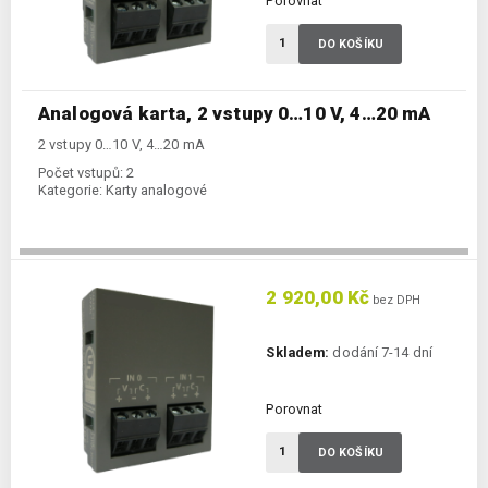
Porovnat
DO KOŠÍKU
Analogová karta, 2 vstupy 0…10 V, 4…20 mA
2 vstupy 0…10 V, 4…20 mA
Počet vstupů:
2
Kategorie:
Karty analogové
2 920,00 Kč
bez DPH
Skladem:
dodání 7-14 dní
Porovnat
DO KOŠÍKU