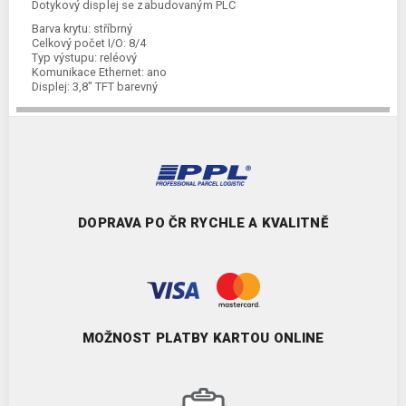
Dotykový displej se zabudovaným PLC
Barva krytu:
stříbrný
Celkový počet I/O:
8/4
Typ výstupu:
reléový
Komunikace Ethernet:
ano
Displej:
3,8" TFT barevný
Napájení:
24 V DC
Kategorie:
displej s PLC
Typ komunikace:
RS232C/RS422/485
DOPRAVA PO ČR RYCHLE A KVALITNĚ
MOŽNOST PLATBY KARTOU ONLINE