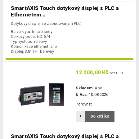
SmartAXIS Touch dotykový displej s PLC a
Ethernetem…
Dotykový displej se zabudovaným PLC
Barva krytu:
tmavě šedý
Celkový počet I/O:
8/4
Typ výstupu:
reléový
Komunikace Ethernet:
ano
Displej:
3,8" TFT barevný
Napájení:
24 V DC
Kategorie:
displej s PLC
Typ komunikace:
RS232C/RS422/485
12 200,00 Kč
bez DPH
Skladem:
Ano
U Vás:
10.08.2026
Porovnat
DO KOŠÍKU
SmartAXIS Touch dotykový displej s PLC a