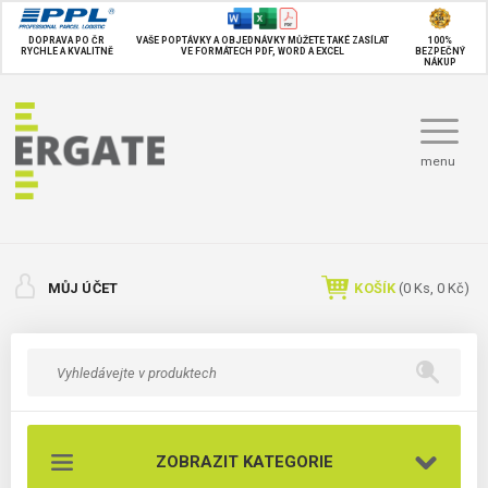
DOPRAVA PO ČR
VAŠE POPTÁVKY A OBJEDNÁVKY MŮŽETE TAKÉ
ZASÍLAT
100%
RYCHLE A KVALITNĚ
VE FORMÁTECH PDF, WORD A EXCEL
BEZPEČNÝ
NÁKUP
menu
MŮJ ÚČET
KOŠÍK
(
0
Ks,
0 Kč
)
ZOBRAZIT KATEGORIE