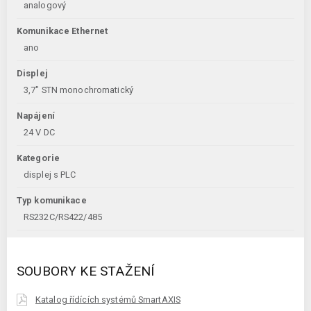
analogový
Komunikace Ethernet
ano
Displej
3,7" STN monochromatický
Napájení
24 V DC
Kategorie
displej s PLC
Typ komunikace
RS232C/RS422/485
SOUBORY KE STAŽENÍ
Katalog řídících systémů SmartAXIS