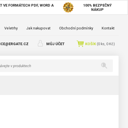
T VE FORMÁTECH PDF, WORD A
100%
BEZPEČNÝ
NÁKUP
Veletrhy
Jak nakupovat
Obchodní podmínky
Kontakt
ICE@ERGATE.CZ
MŮJ ÚČET
KOŠÍK
(
0
ks,
0 Kč
)