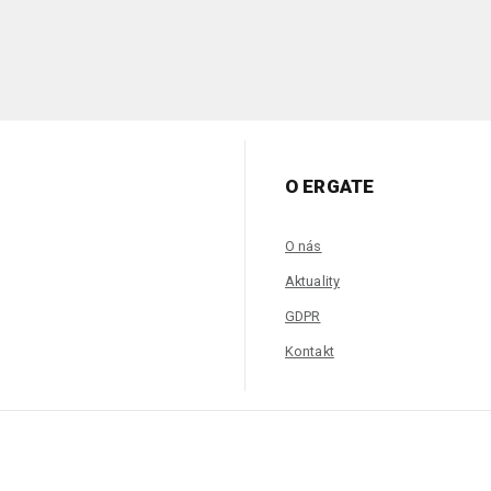
O ERGATE
O nás
Aktuality
GDPR
Kontakt