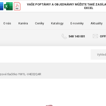
VAŠE POPTÁVKY A OBJEDNÁVKY MŮŽETE TAKÉ
ZASÍLA
EXCEL
O nás
Kariéra
Ceníky
Katalogy
E-novinky
Aktuality
548 140 001
OFF
zové tlačítko YW1L-V4E02Q4R