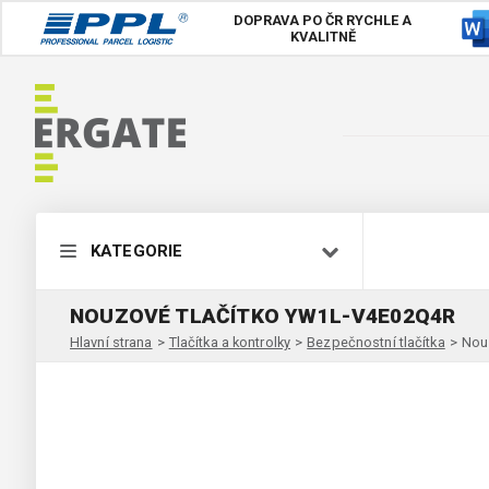
DOPRAVA PO ČR
RYCHLE A
KVALITNĚ
KATEGORIE
NOUZOVÉ TLAČÍTKO YW1L-V4E02Q4R
Hlavní strana
>
Tlačítka a kontrolky
>
Bezpečnostní tlačítka
>
Nou