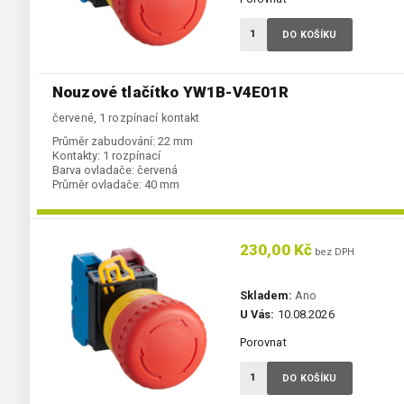
DO KOŠÍKU
Nouzové tlačítko YW1B-V4E01R
červené, 1 rozpínací kontakt
Průměr zabudování:
22 mm
Kontakty:
1 rozpínací
Barva ovladače:
červená
Průměr ovladače:
40 mm
230,00 Kč
bez DPH
Skladem:
Ano
U Vás:
10.08.2026
Porovnat
DO KOŠÍKU