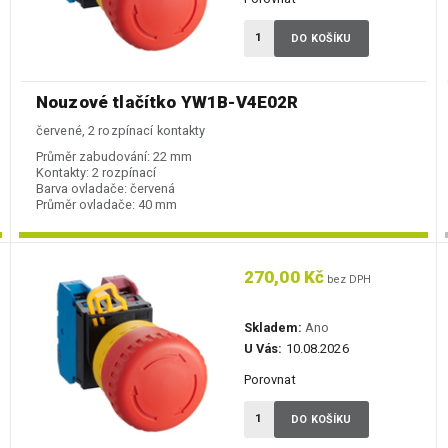
DO KOŠÍKU
Nouzové tlačítko YW1B-V4E02R
červené, 2 rozpínací kontakty
Průměr zabudování:
22 mm
Kontakty:
2 rozpínací
Barva ovladače:
červená
Průměr ovladače:
40 mm
270,00 Kč
bez DPH
Skladem:
Ano
U Vás:
10.08.2026
Porovnat
DO KOŠÍKU