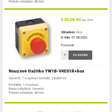
Průměr ovladače:
40 mm
520,00 Kč
bez DPH
Skladem:
Ano
U Vás:
07.08.2026
Porovnat
DO KOŠÍKU
Nouzové tlačítko YW1B-V4E01R+box
Červené, 1 rozpínací kontakt, v krabičce
Kontakty:
1 rozpínací
Barva ovladače:
červená
Průměr ovladače:
40 mm