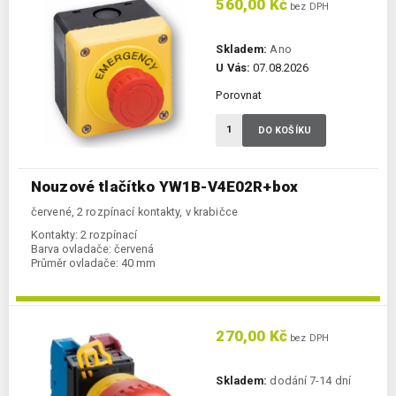
560,00 Kč
bez DPH
Skladem:
Ano
U Vás:
07.08.2026
Porovnat
DO KOŠÍKU
Nouzové tlačítko YW1B-V4E02R+box
červené, 2 rozpínací kontakty, v krabičce
Kontakty:
2 rozpínací
Barva ovladače:
červená
Průměr ovladače:
40 mm
270,00 Kč
bez DPH
Skladem:
dodání 7-14 dní