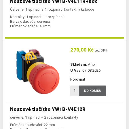
Nouzové tlačítko YW1B-V4E11R+box
Červené, 1 spínací a 1 rozpínací kontakt, v kabičce
Kontakty:
1 spínací + 1 rozpínací
Barva ovladače:
červená
Průměr ovladače:
40 mm
270,00 Kč
bez DPH
Skladem:
Ano
U Vás:
07.08.2026
Porovnat
DO KOŠÍKU
Nouzové tlačítko YW1B-V4E12R
červené, 1 spínací + 2 rozpínací kontakty
Průměr zabudování:
22 mm