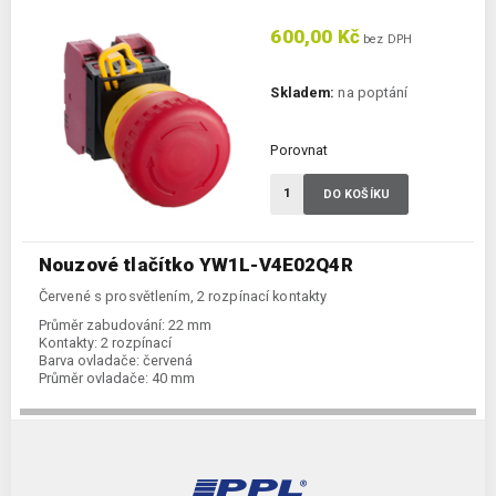
600,00 Kč
bez DPH
Skladem:
na poptání
Porovnat
DO KOŠÍKU
Nouzové tlačítko YW1L-V4E02Q4R
Červené s prosvětlením, 2 rozpínací kontakty
Průměr zabudování:
22 mm
Kontakty:
2 rozpínací
Barva ovladače:
červená
Průměr ovladače:
40 mm