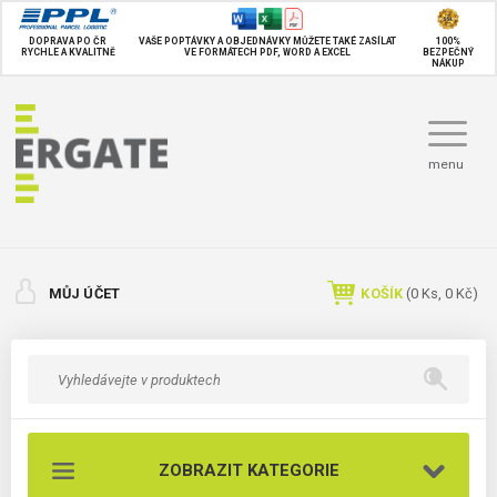
DOPRAVA PO ČR
VAŠE POPTÁVKY A OBJEDNÁVKY MŮŽETE TAKÉ
ZASÍLAT
100%
RYCHLE A KVALITNĚ
VE FORMÁTECH PDF, WORD A EXCEL
BEZPEČNÝ
NÁKUP
menu
MŮJ ÚČET
KOŠÍK
(
0
Ks,
0 Kč
)
ZOBRAZIT KATEGORIE