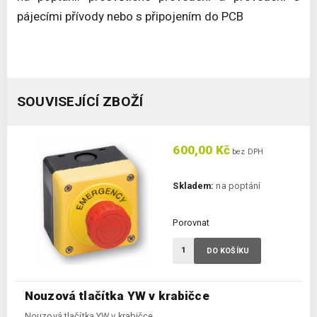
pájecími přívody nebo s připojením do PCB
SOUVISEJÍCÍ ZBOŽÍ
600,00 Kč
bez DPH
Skladem:
na poptání
Porovnat
DO KOŠÍKU
Nouzová tlačítka YW v krabičce
Nouzová tlačítka YW v krabičce