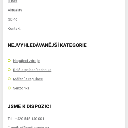
O nás
Aktuality
GDPR
Kontakt
NEJVYHLEDÁVANĚJŠÍ KATEGORIE
Napájecí zdroje
Relé a spínací technika
Měření a regulace
Senzorika
JSME K DISPOZICI
Tel.: +420 548 140 001
E-mail:
office@ergate.cz