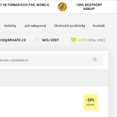
T VE FORMÁTECH PDF, WORD A
100%
BEZPEČNÝ
NÁKUP
Veletrhy
Jak nakupovat
Obchodní podmínky
Kontakt
ICE@ERGATE.CZ
MŮJ ÚČET
KOŠÍK
(
0
ks,
0 Kč
)
-20%
sleva