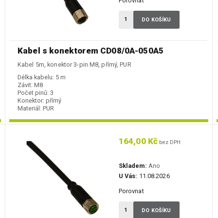
Porovnat
DO KOŠÍKU
Kabel s konektorem CD08/0A-050A5
Kabel 5m, konektor 3-pin M8, přímý, PUR
Délka kabelu:
5 m
Závit:
M8
Počet pinů:
3
Konektor:
přímý
Materiál:
PUR
164,00 Kč
bez DPH
Skladem:
Ano
U Vás:
11.08.2026
Porovnat
DO KOŠÍKU