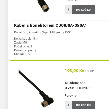
Porovnat
DO KOŠÍKU
Kabel s konektorem CD08/0A-050A1
Kabel 5m, konektor 3-pin M8, přímý, PVC
Délka kabelu:
5 m
Závit:
M8
Počet pinů:
3
Konektor:
přímý
Materiál:
PVC
193,00 Kč
bez DPH
Skladem:
Ano
U Vás:
11.08.2026
Porovnat
DO KOŠÍKU