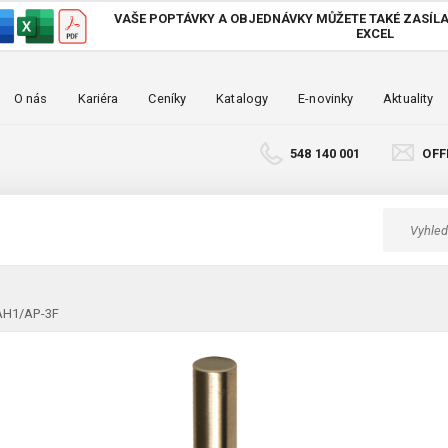
VAŠE POPTÁVKY A OBJEDNÁVKY MŮŽETE TAKÉ
ZASÍLA
EXCEL
O nás
Kariéra
Ceníky
Katalogy
E-novinky
Aktuality
548 140 001
OFF
 AH1/AP-3F