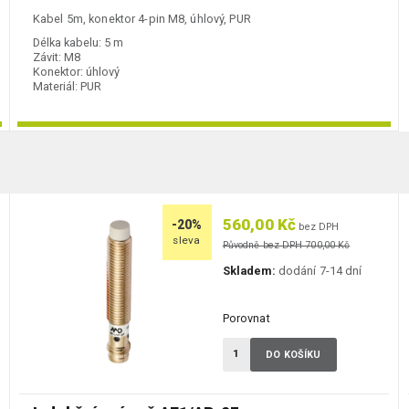
Kabel 5m, konektor 4-pin M8, úhlový, PUR
Délka kabelu:
5 m
Závit:
M8
Konektor:
úhlový
Materiál:
PUR
560,00 Kč
-20%
bez DPH
sleva
Původně bez DPH 700,00 Kč
Skladem:
dodání 7-14 dní
Porovnat
DO KOŠÍKU