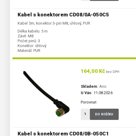
Kabel s konektorem CD08/0A-050C5
Kabel 5m, konektor 3-pin M8, úhlový, PUR
Délka kabelu:
5 m
Závit:
M8
Počet pinů:
3
Konektor:
úhlový
Materiál:
PUR
164,00 Kč
bez DPH
Skladem:
Ano
U Vás:
11.08.2026
Porovnat
DO KOŠÍKU
Kabel s konektorem CD08/0B-050C1