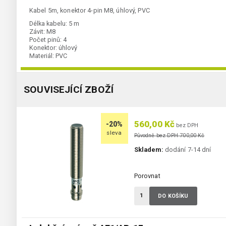
Kabel 5m, konektor 4-pin M8, úhlový, PVC
Délka kabelu:
5 m
Závit:
M8
Počet pinů:
4
Konektor:
úhlový
Materiál:
PVC
SOUVISEJÍCÍ ZBOŽÍ
560,00 Kč
-20%
bez DPH
sleva
Původně bez DPH 700,00 Kč
Skladem:
dodání 7-14 dní
Porovnat
DO KOŠÍKU