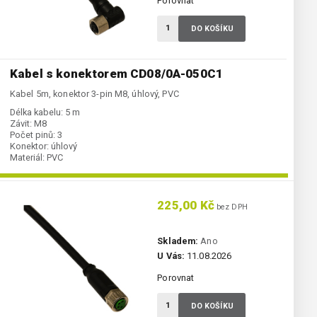
Porovnat
DO KOŠÍKU
Kabel s konektorem CD08/0A-050C1
Kabel 5m, konektor 3-pin M8, úhlový, PVC
Délka kabelu:
5 m
Závit:
M8
Počet pinů:
3
Konektor:
úhlový
Materiál:
PVC
225,00 Kč
bez DPH
Skladem:
Ano
U Vás:
11.08.2026
Porovnat
DO KOŠÍKU