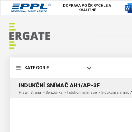
DOPRAVA PO ČR
RYCHLE A
KVALITNĚ
KATEGORIE
INDUKČNÍ SNÍMAČ AH1/AP-3F
Hlavní strana
>
Senzorika
>
Indukční snímače
>
Indukční snímač