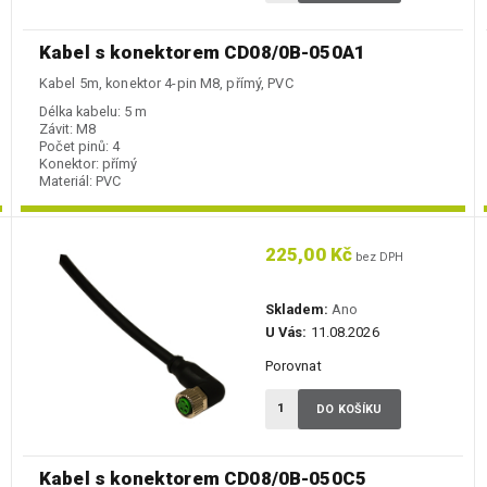
Kabel s konektorem CD08/0B-050A1
Kabel 5m, konektor 4-pin M8, přímý, PVC
Délka kabelu:
5 m
Závit:
M8
Počet pinů:
4
Konektor:
přímý
Materiál:
PVC
225,00 Kč
bez DPH
Skladem:
Ano
U Vás:
11.08.2026
Porovnat
DO KOŠÍKU
Kabel s konektorem CD08/0B-050C5