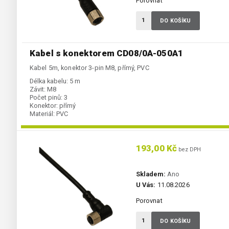
Porovnat
DO KOŠÍKU
Kabel s konektorem CD08/0A-050A1
Kabel 5m, konektor 3-pin M8, přímý, PVC
Délka kabelu:
5 m
Závit:
M8
Počet pinů:
3
Konektor:
přímý
Materiál:
PVC
193,00 Kč
bez DPH
Skladem:
Ano
U Vás:
11.08.2026
Porovnat
DO KOŠÍKU