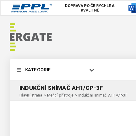
DOPRAVA PO ČR
RYCHLE A
KVALITNĚ
KATEGORIE
INDUKČNÍ SNÍMAČ AH1/CP-3F
Hlavní strana
>
Měřicí přístroje
>
Indukční snímač AH1/CP-3F