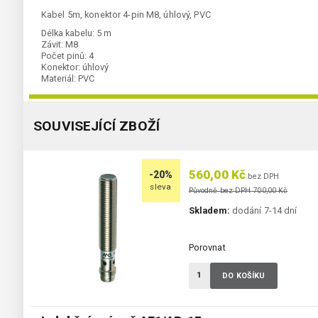
Kabel 5m, konektor 4-pin M8, úhlový, PVC
Délka kabelu:
5 m
Závit:
M8
Počet pinů:
4
Konektor:
úhlový
Materiál:
PVC
SOUVISEJÍCÍ ZBOŽÍ
560,00 Kč
-20%
bez DPH
sleva
Původně bez DPH 700,00 Kč
Skladem:
dodání 7-14 dní
Porovnat
DO KOŠÍKU