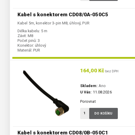
Kabel s konektorem CD08/0A-050C5
Kabel 5m, konektor 3-pin M8, úhlový, PUR
Délka kabelu:
5 m
Závit:
M8
Počet pinů:
3
Konektor:
úhlový
Materiál:
PUR
164,00 Kč
bez DPH
Skladem:
Ano
U Vás:
11.08.2026
Porovnat
DO KOŠÍKU
Kabel s konektorem CD08/0B-050C1