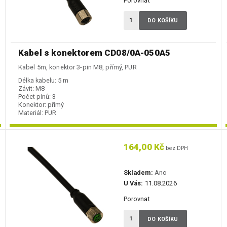
Porovnat
DO KOŠÍKU
Kabel s konektorem CD08/0A-050A5
Kabel 5m, konektor 3-pin M8, přímý, PUR
Délka kabelu:
5 m
Závit:
M8
Počet pinů:
3
Konektor:
přímý
Materiál:
PUR
164,00 Kč
bez DPH
Skladem:
Ano
U Vás:
11.08.2026
Porovnat
DO KOŠÍKU