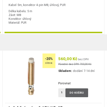
Kabel 5m, konektor 4-pin M8, úhlový, PUR
Délka kabelu:
5 m
Závit:
M8
Konektor:
úhlový
Materiál:
PUR
560,00 Kč
-20%
bez DPH
sleva
Původně bez DPH 700,00 Kč
Skladem:
dodání 7-14 dní
Porovnat
DO KOŠÍKU