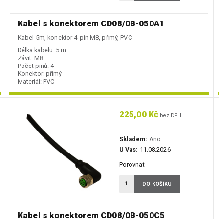
Kabel s konektorem CD08/0B-050A1
Kabel 5m, konektor 4-pin M8, přímý, PVC
Délka kabelu:
5 m
Závit:
M8
Počet pinů:
4
Konektor:
přímý
Materiál:
PVC
225,00 Kč
bez DPH
Skladem:
Ano
U Vás:
11.08.2026
Porovnat
DO KOŠÍKU
Kabel s konektorem CD08/0B-050C5