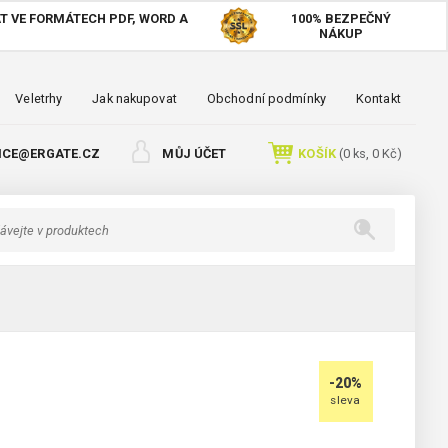
T VE FORMÁTECH PDF, WORD A
100%
BEZPEČNÝ
NÁKUP
Veletrhy
Jak nakupovat
Obchodní podmínky
Kontakt
ICE@ERGATE.CZ
MŮJ ÚČET
KOŠÍK
(
0
ks,
0 Kč
)
-20%
sleva