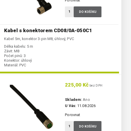
Porovnat
DO KOŠÍKU
Kabel s konektorem CD08/0A-050C1
Kabel 5m, konektor 3-pin M8, úhlový, PVC
Délka kabelu:
5 m
Závit:
M8
Počet pinů:
3
Konektor:
úhlový
Materiál:
PVC
225,00 Kč
bez DPH
Skladem:
Ano
U Vás:
11.08.2026
Porovnat
DO KOŠÍKU