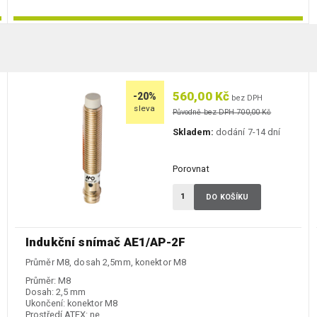
560,00 Kč
-20%
bez DPH
sleva
Původně bez DPH 700,00 Kč
Skladem:
dodání 7-14 dní
Porovnat
DO KOŠÍKU
Indukční snímač AE1/AP-2F
Průměr M8, dosah 2,5mm, konektor M8
Průměr:
M8
Dosah:
2,5 mm
Ukončení:
konektor M8
Prostředí ATEX:
ne