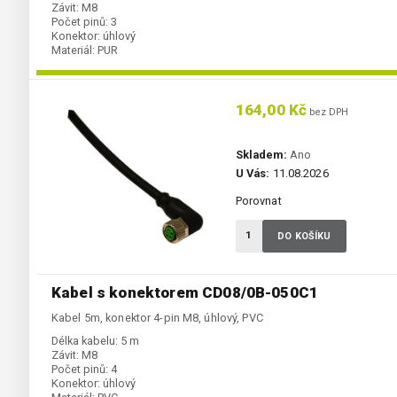
Závit:
M8
Počet pinů:
3
Konektor:
úhlový
Materiál:
PUR
164,00 Kč
bez DPH
Skladem:
Ano
U Vás:
11.08.2026
Porovnat
DO KOŠÍKU
Kabel s konektorem CD08/0B-050C1
Kabel 5m, konektor 4-pin M8, úhlový, PVC
Délka kabelu:
5 m
Závit:
M8
Počet pinů:
4
Konektor:
úhlový