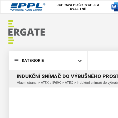
DOPRAVA PO ČR
RYCHLE A
KVALITNĚ
KATEGORIE
INDUKČNÍ SNÍMAČ DO VÝBUŠNÉHO PROST
Hlavní strana
>
ATEX a IP69K
>
ATEX
>
Indukční snímač do výbuš