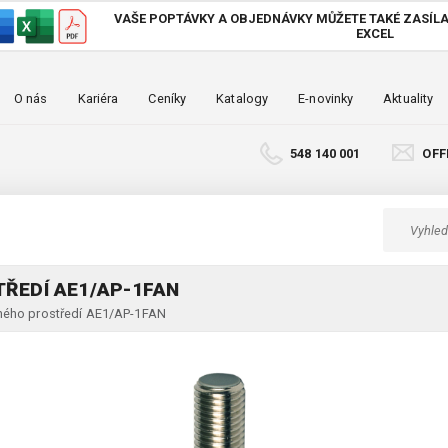
VAŠE POPTÁVKY A OBJEDNÁVKY MŮŽETE TAKÉ
ZASÍLA
EXCEL
O nás
Kariéra
Ceníky
Katalogy
E-novinky
Aktuality
548 140 001
OFF
ŘEDÍ AE1/AP-1FAN
ného prostředí AE1/AP-1FAN