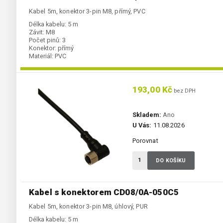
Kabel 5m, konektor 3-pin M8, přímý, PVC
Délka kabelu:
5 m
Závit:
M8
Počet pinů:
3
Konektor:
přímý
Materiál:
PVC
193,00 Kč
bez DPH
Skladem:
Ano
U Vás:
11.08.2026
Porovnat
DO KOŠÍKU
Kabel s konektorem CD08/0A-050C5
Kabel 5m, konektor 3-pin M8, úhlový, PUR
Délka kabelu:
5 m