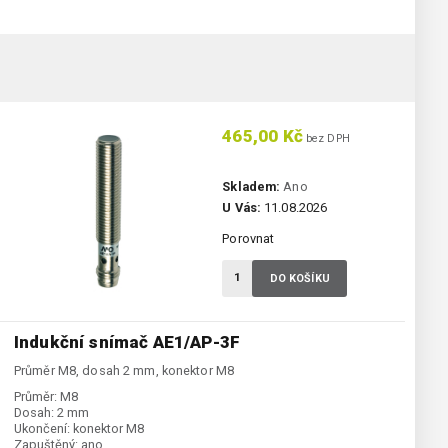
465,00 Kč
bez DPH
Skladem:
Ano
U Vás:
11.08.2026
Porovnat
DO KOŠÍKU
Indukční snímač AE1/AP-3F
Průměr M8, dosah 2 mm, konektor M8
Průměr:
M8
Dosah:
2 mm
Ukončení:
konektor M8
Zapuštěný:
ano