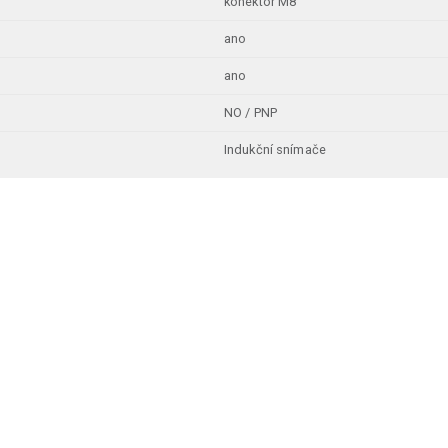
konektor M8
ano
ano
NO / PNP
Indukční snímače