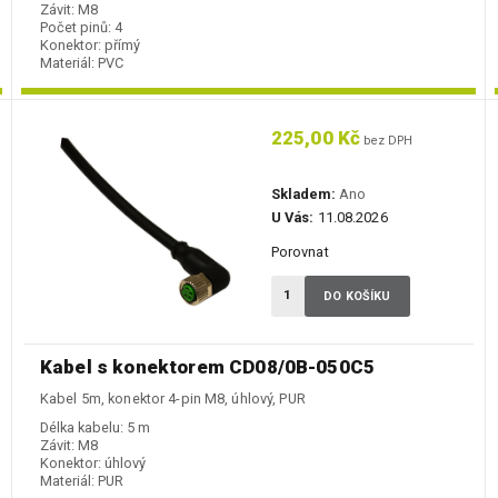
Závit:
M8
Počet pinů:
4
Konektor:
přímý
Materiál:
PVC
225,00 Kč
bez DPH
Skladem:
Ano
U Vás:
11.08.2026
Porovnat
DO KOŠÍKU
Kabel s konektorem CD08/0B-050C5
Kabel 5m, konektor 4-pin M8, úhlový, PUR
Délka kabelu:
5 m
Závit:
M8
Konektor:
úhlový
Materiál:
PUR