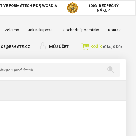
T VE FORMÁTECH PDF, WORD A
100%
BEZPEČNÝ
NÁKUP
Veletrhy
Jak nakupovat
Obchodní podmínky
Kontakt
ICE@ERGATE.CZ
MŮJ ÚČET
KOŠÍK
(
0
ks,
0 Kč
)