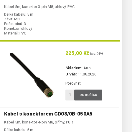
Kabel 5m, konektor 3-pin M8, úhlový, PVC
Délka kabelu:
5 m
Závit:
M8
Počet pinů:
3
Konektor:
úhlový
Materiál:
PVC
225,00 Kč
bez DPH
Skladem:
Ano
U Vás:
11.08.2026
Porovnat
DO KOŠÍKU
Kabel s konektorem CD08/0B-050A5
Kabel 5m, konektor 4-pin M8, přímý, PUR
Délka kabelu:
5 m