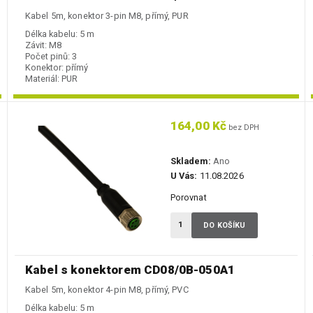
Kabel 5m, konektor 3-pin M8, přímý, PUR
Délka kabelu:
5 m
Závit:
M8
Počet pinů:
3
Konektor:
přímý
Materiál:
PUR
164,00 Kč
bez DPH
Skladem:
Ano
U Vás:
11.08.2026
Porovnat
DO KOŠÍKU
Kabel s konektorem CD08/0B-050A1
Kabel 5m, konektor 4-pin M8, přímý, PVC
Délka kabelu:
5 m