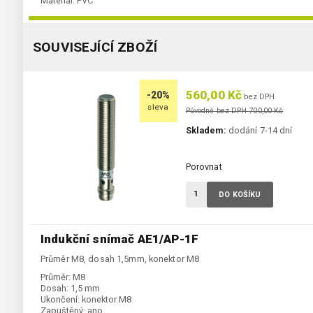
Materiál:
PVC
SOUVISEJÍCÍ ZBOŽÍ
560,00 Kč
-20%
bez DPH
sleva
Původně bez DPH 700,00 Kč
Skladem:
dodání 7-14 dní
Porovnat
DO KOŠÍKU
Indukční snímač AE1/AP-1F
Průměr M8, dosah 1,5mm, konektor M8
Průměr:
M8
Dosah:
1,5 mm
Ukončení:
konektor M8
Zapuštěný:
ano