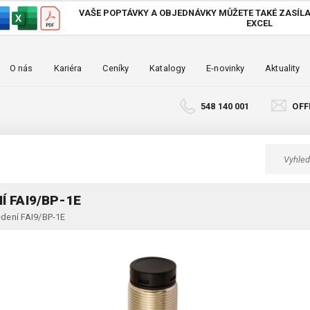
VAŠE POPTÁVKY A OBJEDNÁVKY MŮŽETE TAKÉ
ZASÍLA
EXCEL
O nás
Kariéra
Ceníky
Katalogy
E-novinky
Aktuality
548 140 001
OFF
 FAI9/BP-1E
dení FAI9/BP-1E