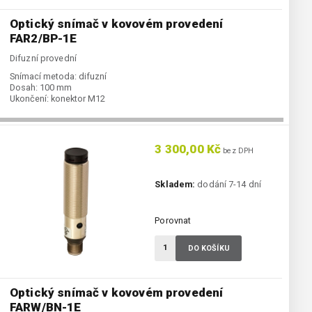
Optický snímač v kovovém provedení
FAR2/BP-1E
Difuzní provední
Snímací metoda:
difuzní
Dosah:
100 mm
Ukončení:
konektor M12
3 300,00 Kč
bez DPH
Skladem:
dodání 7-14 dní
Porovnat
DO KOŠÍKU
Optický snímač v kovovém provedení
FARW/BN-1E