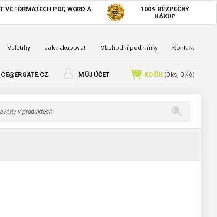
T VE FORMÁTECH PDF, WORD A
100%
BEZPEČNÝ
NÁKUP
Veletrhy
Jak nakupovat
Obchodní podmínky
Kontakt
ICE@ERGATE.CZ
MŮJ ÚČET
KOŠÍK
(
0
ks,
0 Kč
)