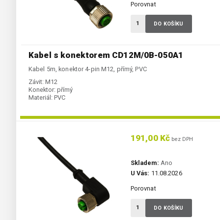
Porovnat
DO KOŠÍKU
Kabel s konektorem CD12M/0B-050A1
Kabel 5m, konektor 4-pin M12, přímý, PVC
Závit:
M12
Konektor:
přímý
Materiál:
PVC
191,00 Kč
bez DPH
Skladem:
Ano
U Vás:
11.08.2026
Porovnat
DO KOŠÍKU