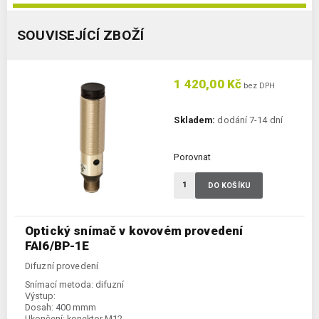
SOUVISEJÍCÍ ZBOŽÍ
1 420,00 Kč
bez DPH
Skladem:
dodání 7-14 dní
Porovnat
DO KOŠÍKU
Optický snímač v kovovém provedení
FAI6/BP-1E
Difuzní provedení
Snímací metoda:
difuzní
Výstup:
Dosah:
400 mmm
Ukončení:
konektor M12