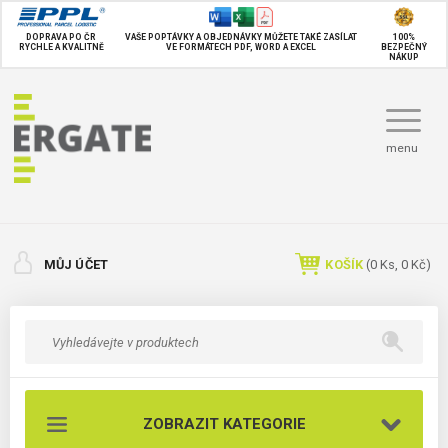
DOPRAVA PO ČR
VAŠE POPTÁVKY A OBJEDNÁVKY MŮŽETE TAKÉ
ZASÍLAT
100%
RYCHLE A KVALITNĚ
VE FORMÁTECH PDF, WORD A EXCEL
BEZPEČNÝ
NÁKUP
menu
MŮJ ÚČET
KOŠÍK
(
0
Ks,
0 Kč
)
ZOBRAZIT KATEGORIE