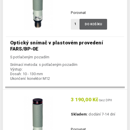
Porovnat
DO KOŠÍKU
Optický snímač v plastovém provedení
FARS/BP-0E
S potlačeným pozadím
Snímací metoda:
s potlačeným pozadím
Výstup:
Dosah:
10 - 130 mm
Ukončení:
konektor M12
3 190,00 Kč
bez DPH
Skladem:
dodání 7-14 dní
Porovnat