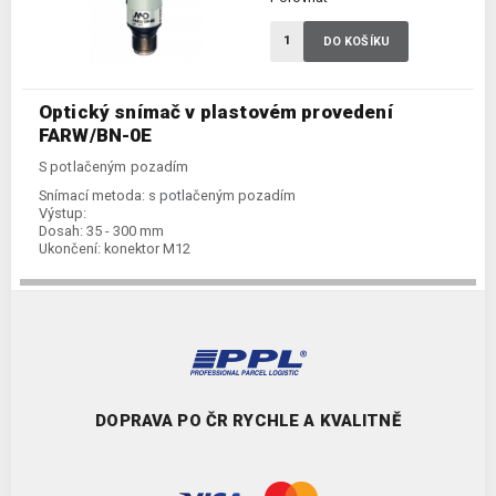
DO KOŠÍKU
Optický snímač v plastovém provedení
FARW/BN-0E
S potlačeným pozadím
Snímací metoda:
s potlačeným pozadím
Výstup:
Dosah:
35 - 300 mm
Ukončení:
konektor M12
DOPRAVA PO ČR RYCHLE A KVALITNĚ