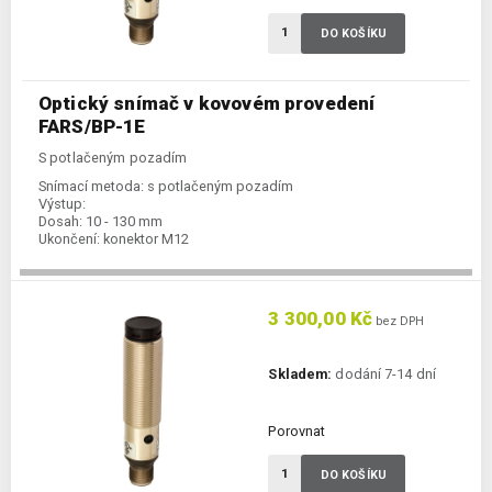
DO KOŠÍKU
Optický snímač v kovovém provedení
FARS/BP-1E
S potlačeným pozadím
Snímací metoda:
s potlačeným pozadím
Výstup:
Dosah:
10 - 130 mm
Ukončení:
konektor M12
3 300,00 Kč
bez DPH
Skladem:
dodání 7-14 dní
Porovnat
DO KOŠÍKU