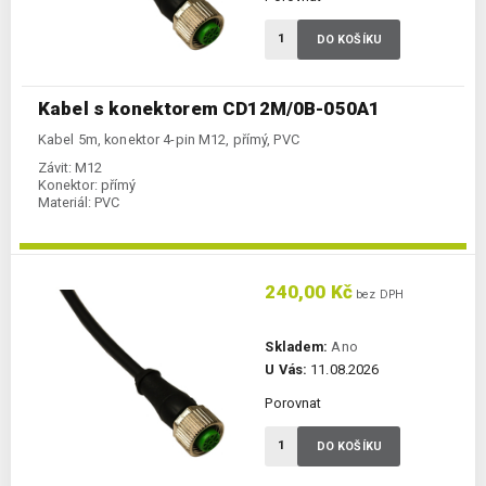
DO KOŠÍKU
Kabel s konektorem CD12M/0B-050A1
Kabel 5m, konektor 4-pin M12, přímý, PVC
Závit:
M12
Konektor:
přímý
Materiál:
PVC
240,00 Kč
bez DPH
Skladem:
Ano
U Vás:
11.08.2026
Porovnat
DO KOŠÍKU