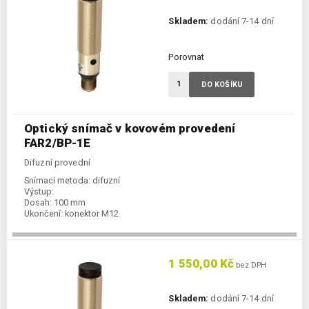
Skladem:
dodání 7-14 dní
Porovnat
DO KOŠÍKU
Optický snímač v kovovém provedení
FAR2/BP-1E
Difuzní provední
Snímací metoda:
difuzní
Výstup:
Dosah:
100 mm
Ukončení:
konektor M12
1 550,00 Kč
bez DPH
Skladem:
dodání 7-14 dní