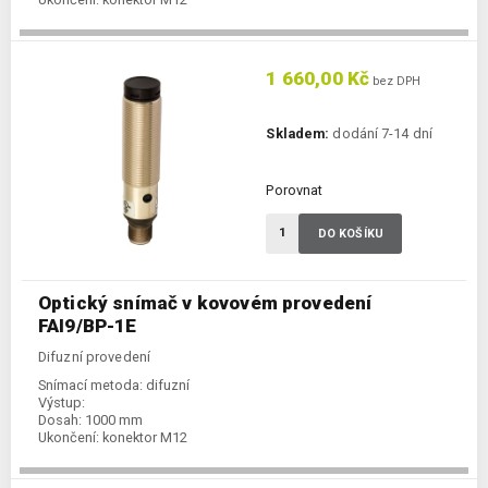
1 660,00 Kč
bez DPH
Skladem:
dodání 7-14 dní
Porovnat
DO KOŠÍKU
Optický snímač v kovovém provedení
FAI9/BP-1E
Difuzní provedení
Snímací metoda:
difuzní
Výstup:
Dosah:
1000 mm
Ukončení:
konektor M12