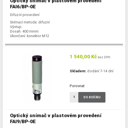
Optický snímač v plastovém provedení
FAI6/BP-0E
Difuzní provedení
Snímací metoda:
difuzní
Výstup:
Dosah:
400 mmm
Ukončení:
konektor M12
1 540,00 Kč
bez DPH
Skladem:
dodání 7-14 dní
Porovnat
DO KOŠÍKU
Optický snímač v plastovém provedení
FAI9/BP-0E