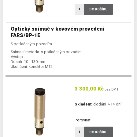
DO KOŠÍKU
Optický snímač v kovovém provedení
FARS/BP-1E
S potlačeným pozadím
Snímací metoda:
s potlačeným pozadím
Výstup:
Dosah:
10 - 130 mm
Ukončení:
konektor M12
3 300,00 Kč
bez DPH
Skladem:
dodání 7-14 dní
Porovnat
DO KOŠÍKU