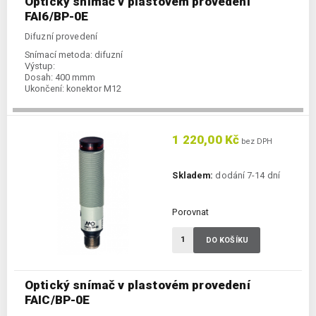
Optický snímač v plastovém provedení
FAI6/BP-0E
Difuzní provedení
Snímací metoda:
difuzní
Výstup:
Dosah:
400 mmm
Ukončení:
konektor M12
1 220,00 Kč
bez DPH
Skladem:
dodání 7-14 dní
Porovnat
DO KOŠÍKU
Optický snímač v plastovém provedení
FAIC/BP-0E