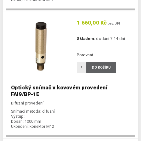
1 660,00 Kč
bez DPH
Skladem:
dodání 7-14 dní
Porovnat
DO KOŠÍKU
Optický snímač v kovovém provedení
FAI9/BP-1E
Difuzní provedení
Snímací metoda:
difuzní
Výstup:
Dosah:
1000 mm
Ukončení:
konektor M12