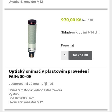
Ukončení:
konektor M12
970,00 Kč
bez DPH
Skladem:
dodání 7-14 dní
Porovnat
DO KOŠÍKU
Optický snímač v plastovém provedení
FAIH/00-0E
Jednocestná závora - přijímač
Snímací metoda:
jednocestná závora
Výstup:
Dosah:
20000 mm
Ukončení:
konektor M12