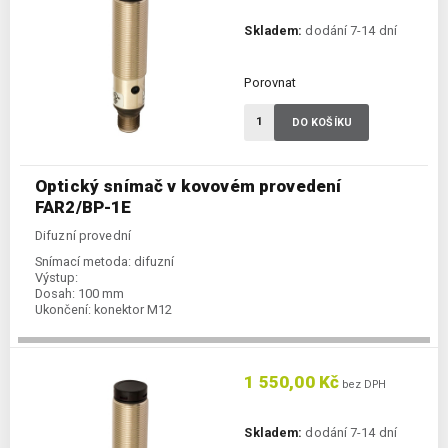
Skladem:
dodání 7-14 dní
Porovnat
DO KOŠÍKU
Optický snímač v kovovém provedení
FAR2/BP-1E
Difuzní provední
Snímací metoda:
difuzní
Výstup:
Dosah:
100 mm
Ukončení:
konektor M12
1 550,00 Kč
bez DPH
Skladem:
dodání 7-14 dní