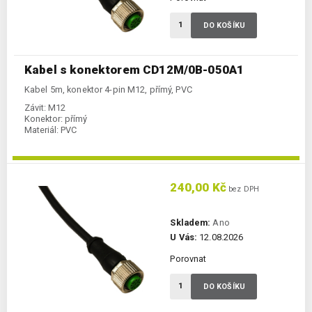
DO KOŠÍKU
Kabel s konektorem CD12M/0B-050A1
Kabel 5m, konektor 4-pin M12, přímý, PVC
Závit:
M12
Konektor:
přímý
Materiál:
PVC
240,00 Kč
bez DPH
Skladem:
Ano
U Vás:
12.08.2026
Porovnat
DO KOŠÍKU