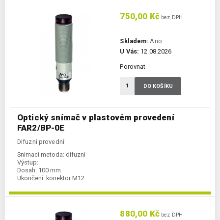
750,00 Kč
bez DPH
Skladem:
Ano
U Vás:
12.08.2026
Porovnat
DO KOŠÍKU
Optický snímač v plastovém provedení
FAR2/BP-0E
Difuzní provední
Snímací metoda:
difuzní
Výstup:
Dosah:
100 mm
Ukončení:
konektor M12
880,00 Kč
bez DPH