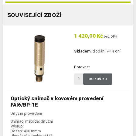
SOUVISEJÍCÍ ZBOŽÍ
1 420,00 Kč
bez DPH
Skladem:
dodání 7-14 dní
Porovnat
DO KOŠÍKU
Optický snímač v kovovém provedení
FAI6/BP-1E
Difuzní provedení
Snímací metoda:
difuzní
Výstup:
Dosah:
400 mmm
Ukončení:
konektor M12