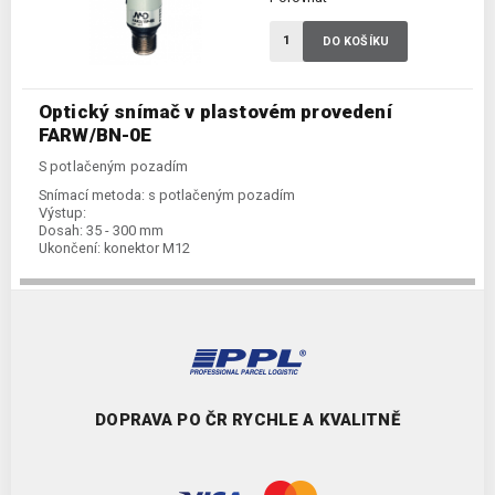
DO KOŠÍKU
Optický snímač v plastovém provedení
FARW/BN-0E
S potlačeným pozadím
Snímací metoda:
s potlačeným pozadím
Výstup:
Dosah:
35 - 300 mm
Ukončení:
konektor M12
DOPRAVA PO ČR RYCHLE A KVALITNĚ