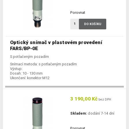
Porovnat
DO KOŠÍKU
Optický snímač v plastovém provedení
FARS/BP-0E
S potlačeným pozadím
Snímací metoda:
s potlačeným pozadím
Výstup:
Dosah:
10 - 130 mm
Ukončení:
konektor M12
3 190,00 Kč
bez DPH
Skladem:
dodání 7-14 dní
Porovnat