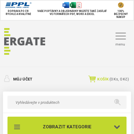
DOPRAVA PO ČR
VAŠE POPTÁVKY A OBJEDNÁVKY MŮŽETE TAKÉ
ZASÍLAT
100%
RYCHLE A KVALITNĚ
VE FORMÁTECH PDF, WORD A EXCEL
BEZPEČNÝ
NÁKUP
menu
MŮJ ÚČET
KOŠÍK
(
0
Ks,
0 Kč
)
ZOBRAZIT KATEGORIE