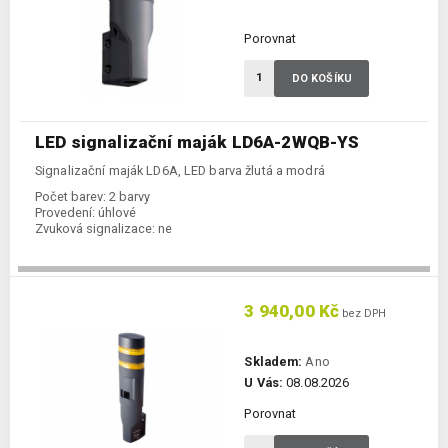
Porovnat
DO KOŠÍKU
LED signalizační maják LD6A-2WQB-YS
Signalizační maják LD6A, LED barva žlutá a modrá
Počet barev:
2 barvy
Provedení:
úhlové
Zvuková signalizace:
ne
3 940,00 Kč
bez DPH
Skladem:
Ano
U Vás:
08.08.2026
Porovnat