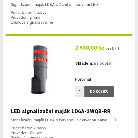
Signalizační maják LD6A s 2 žlutými barvami LED
Počet barev:
2 barvy
Provedení:
přímé
Zvuková signalizace:
ne
2 580,00 Kč
bez DPH
Skladem:
na poptání
Porovnat
DO KOŠÍKU
LED signalizační maják LD6A-2WQB-RR
Signalizační maják LD6A s červenou a červenou barvou LED
Počet barev:
2 barvy
Provedení:
úhlové
Zvuková signalizace:
ne