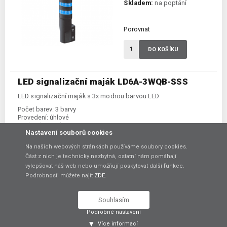
Skladem:
na poptání
Porovnat
DO KOŠÍKU
LED signalizační maják LD6A-3WQB-SSS
LED signalizační maják s 3x modrou barvou LED
Počet barev:
3 barvy
Provedení:
úhlové
Zvuková signalizace:
ne
Nastavení souborů cookies
Na našich webových stránkách používáme soubory cookies.
Část z nich je technicky nezbytná, ostatní nám pomáhají
3 250,00 Kč
vylepšovat náš web nebo umožňují poskytovat další funkce.
bez DPH
Podrobnosti můžete najít
ZDE
.
Skladem:
na poptání
Souhlasím
Podrobné nastavení
Porovnat
Více informací