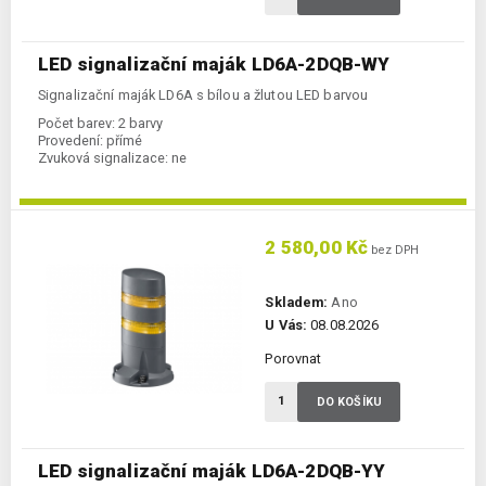
LED signalizační maják LD6A-2DQB-WY
Signalizační maják LD6A s bílou a žlutou LED barvou
Počet barev:
2 barvy
Provedení:
přímé
Zvuková signalizace:
ne
2 580,00 Kč
bez DPH
Skladem:
Ano
U Vás:
08.08.2026
Porovnat
DO KOŠÍKU
LED signalizační maják LD6A-2DQB-YY