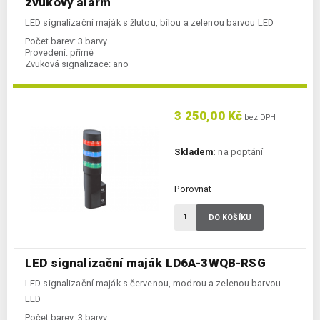
zvukový alarm
LED signalizační maják s žlutou, bílou a zelenou barvou LED
Počet barev:
3 barvy
Provedení:
přímé
Zvuková signalizace:
ano
3 250,00 Kč
bez DPH
Skladem:
na poptání
Porovnat
DO KOŠÍKU
LED signalizační maják LD6A-3WQB-RSG
LED signalizační maják s červenou, modrou a zelenou barvou
LED
Počet barev:
3 barvy