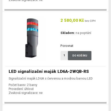
2 580,00 Kč
bez DPH
Skladem:
na poptání
Porovnat
DO KOŠÍKU
LED signalizační maják LD6A-2WQB-RS
Signalizační maják LD6A s červenou a modrou barvou LED
Počet barev:
2 barvy
Provedení:
úhlové
Zvuková signalizace:
ne