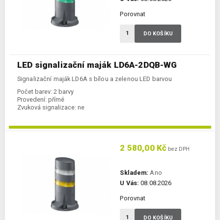
Porovnat
DO KOŠÍKU
LED signalizační maják LD6A-2DQB-WG
Signalizační maják LD6A s bílou a zelenou LED barvou
Počet barev:
2 barvy
Provedení:
přímé
Zvuková signalizace:
ne
2 580,00 Kč
bez DPH
Skladem:
Ano
U Vás:
08.08.2026
Porovnat
DO KOŠÍKU