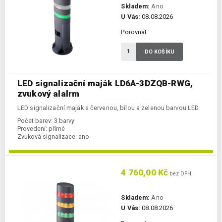
Skladem:
Ano
U Vás:
08.08.2026
Porovnat
DO KOŠÍKU
LED signalizační maják LD6A-3DZQB-RWG,
zvukový alalrm
LED signalizační maják s červenou, bílou a zelenou barvou LED
Počet barev:
3 barvy
Provedení:
přímé
Zvuková signalizace:
ano
4 760,00 Kč
bez DPH
Skladem:
Ano
U Vás:
08.08.2026