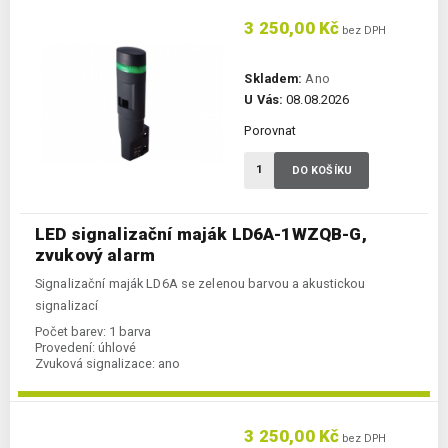
3 250,00 Kč
bez DPH
Skladem:
Ano
U Vás:
08.08.2026
Porovnat
DO KOŠÍKU
LED signalizační maják LD6A-1WZQB-G,
zvukový alarm
Signalizační maják LD6A se zelenou barvou a akustickou
signalizací
Počet barev:
1 barva
Provedení:
úhlové
Zvuková signalizace:
ano
3 250,00 Kč
bez DPH