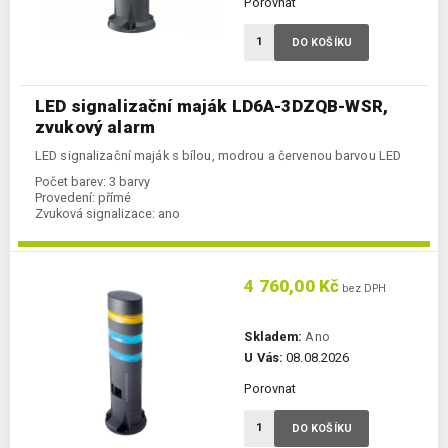
Porovnat
DO KOŠÍKU
LED signalizační maják LD6A-3DZQB-WSR,
zvukový alarm
LED signalizační maják s bílou, modrou a červenou barvou LED
Počet barev:
3 barvy
Provedení:
přímé
Zvuková signalizace:
ano
4 760,00 Kč
bez DPH
Skladem:
Ano
U Vás:
08.08.2026
Porovnat
DO KOŠÍKU