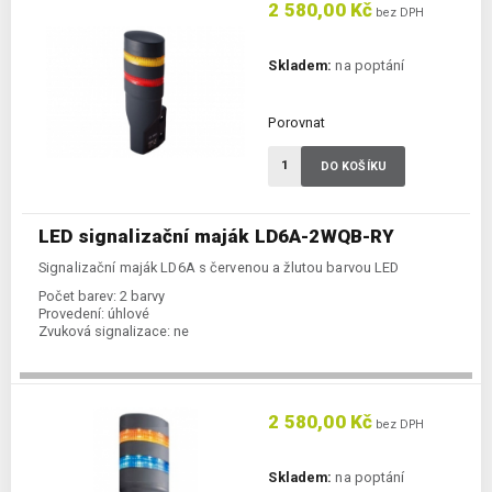
2 580,00 Kč
bez DPH
Skladem:
na poptání
Porovnat
DO KOŠÍKU
LED signalizační maják LD6A-2WQB-RY
Signalizační maják LD6A s červenou a žlutou barvou LED
Počet barev:
2 barvy
Provedení:
úhlové
Zvuková signalizace:
ne
2 580,00 Kč
bez DPH
Skladem:
na poptání