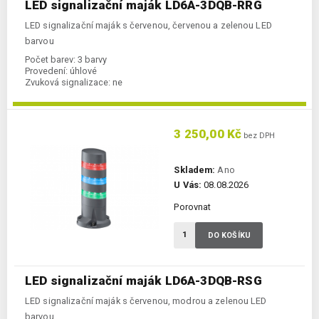
LED signalizační maják LD6A-3DQB-RRG
LED signalizační maják s červenou, červenou a zelenou LED
barvou
Počet barev:
3 barvy
Provedení:
úhlové
Zvuková signalizace:
ne
3 250,00 Kč
bez DPH
Skladem:
Ano
U Vás:
08.08.2026
Porovnat
DO KOŠÍKU
LED signalizační maják LD6A-3DQB-RSG
LED signalizační maják s červenou, modrou a zelenou LED
barvou