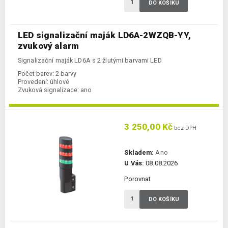
DO KOŠÍKU
LED signalizační maják LD6A-2WZQB-YY,
zvukový alarm
Signalizační maják LD6A s 2 žlutými barvami LED
Počet barev:
2 barvy
Provedení:
úhlové
Zvuková signalizace:
ano
3 250,00 Kč
bez DPH
Skladem:
Ano
U Vás:
08.08.2026
Porovnat
DO KOŠÍKU