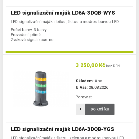
LED signalizační maják LD6A-3DQB-WYS
LED signalizační maják s bílou, žlutou a modrou barvou LED
Počet barev:
3 barvy
Provedení:
přímé
Zvuková signalizace:
ne
3 250,00 Kč
bez DPH
Skladem:
Ano
U Vás:
08.08.2026
Porovnat
DO KOŠÍKU
LED signalizační maják LD6A-3DQB-YGS
LED signalizační maják s žlutou, zelenou a modrou barvou LED