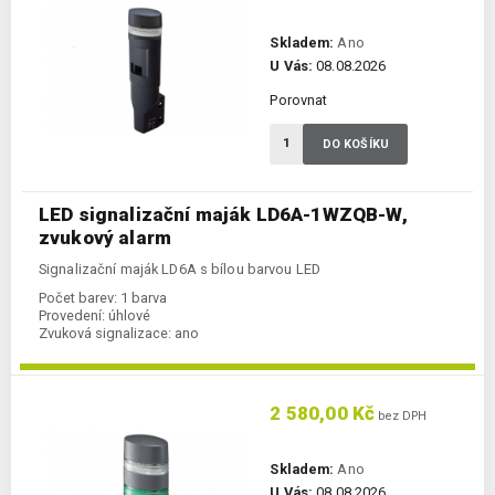
Skladem:
Ano
U Vás:
08.08.2026
Porovnat
DO KOŠÍKU
LED signalizační maják LD6A-1WZQB-W,
zvukový alarm
Signalizační maják LD6A s bílou barvou LED
Počet barev:
1 barva
Provedení:
úhlové
Zvuková signalizace:
ano
2 580,00 Kč
bez DPH
Skladem:
Ano
U Vás:
08.08.2026