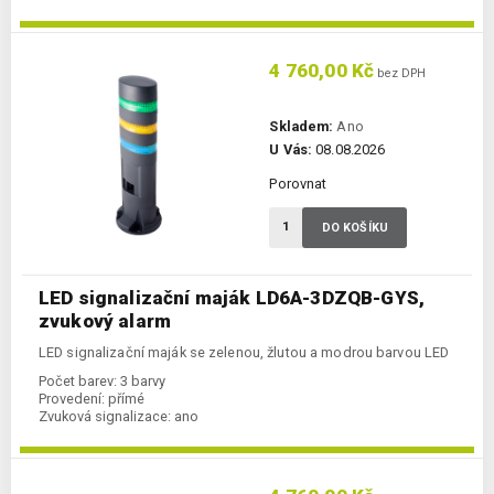
4 760,00 Kč
bez DPH
Skladem:
Ano
U Vás:
08.08.2026
Porovnat
DO KOŠÍKU
LED signalizační maják LD6A-3DZQB-GYS,
zvukový alarm
LED signalizační maják se zelenou, žlutou a modrou barvou LED
Počet barev:
3 barvy
Provedení:
přímé
Zvuková signalizace:
ano