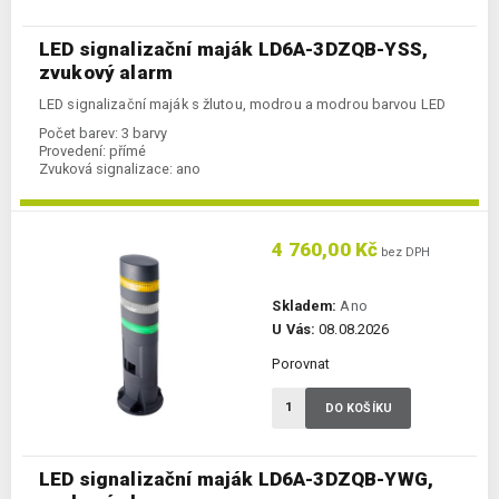
LED signalizační maják LD6A-3DZQB-YSS,
zvukový alarm
LED signalizační maják s žlutou, modrou a modrou barvou LED
Počet barev:
3 barvy
Provedení:
přímé
Zvuková signalizace:
ano
4 760,00 Kč
bez DPH
Skladem:
Ano
U Vás:
08.08.2026
Porovnat
DO KOŠÍKU
LED signalizační maják LD6A-3DZQB-YWG,