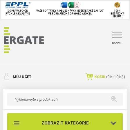
DOPRAVA PO ČR
VAŠE POPTÁVKY A OBJEDNÁVKY MŮŽETE TAKÉ
ZASÍLAT
100%
RYCHLE A KVALITNĚ
VE FORMÁTECH PDF, WORD A EXCEL
BEZPEČNÝ
NÁKUP
menu
MŮJ ÚČET
KOŠÍK
(
0
Ks,
0 Kč
)
ZOBRAZIT KATEGORIE