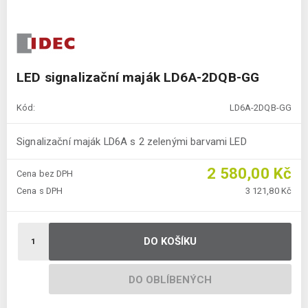
LED signalizační maják LD6A-2DQB-GG
Kód:
LD6A-2DQB-GG
Signalizační maják LD6A s 2 zelenými barvami LED
2 580,00 Kč
Cena bez DPH
Cena s DPH
3 121,80 Kč
DO KOŠÍKU
DO OBLÍBENÝCH