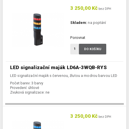
3 250,00 Kč
bez DPH
Skladem:
na poptání
Porovnat
DO KOŠÍKU
LED signalizační maják LD6A-3WQB-RYS
LED signalizační maják s červenou, žlutou a modrou barvou LED
Počet barev:
3 barvy
Provedení:
úhlové
Zvuková signalizace:
ne
3 250,00 Kč
bez DPH