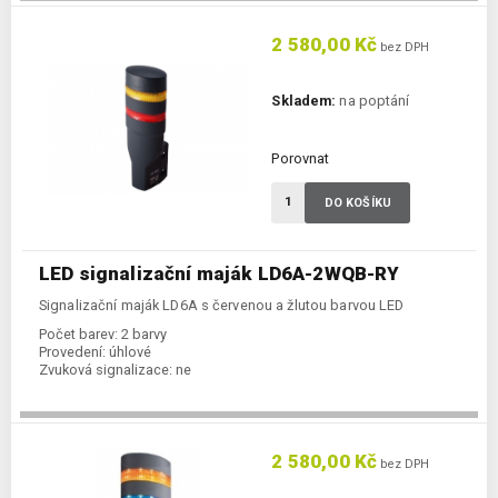
2 580,00 Kč
bez DPH
Skladem:
na poptání
Porovnat
DO KOŠÍKU
LED signalizační maják LD6A-2WQB-RY
Signalizační maják LD6A s červenou a žlutou barvou LED
Počet barev:
2 barvy
Provedení:
úhlové
Zvuková signalizace:
ne
2 580,00 Kč
bez DPH