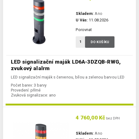
Skladem:
Ano
U Vás:
11.08.2026
Porovnat
DO KOŠÍKU
LED signalizační maják LD6A-3DZQB-RWG,
zvukový alalrm
LED signalizační maják s červenou, bílou a zelenou barvou LED
Počet barev:
3 barvy
Provedení:
přímé
Zvuková signalizace:
ano
4 760,00 Kč
bez DPH
Skladem:
Ano