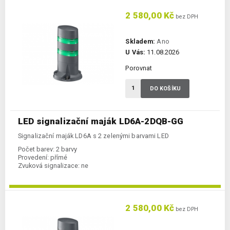
2 580,00 Kč
bez DPH
Skladem:
Ano
U Vás:
11.08.2026
Porovnat
DO KOŠÍKU
LED signalizační maják LD6A-2DQB-GG
Signalizační maják LD6A s 2 zelenými barvami LED
Počet barev:
2 barvy
Provedení:
přímé
Zvuková signalizace:
ne
2 580,00 Kč
bez DPH