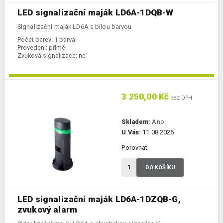
LED signalizační maják LD6A-1DQB-W
Signalizační maják LD6A s bílou barvou
Počet barev:
1 barva
Provedení:
přímé
Zvuková signalizace:
ne
3 250,00 Kč
bez DPH
Skladem:
Ano
U Vás:
11.08.2026
Porovnat
DO KOŠÍKU
LED signalizační maják LD6A-1DZQB-G,
zvukový alarm