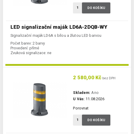
DO KOŠÍKU
LED signalizační maják LD6A-2DQB-WY
Signalizační maják LD6A s bílou a žlutou LED barvou
Počet barev:
2 barvy
Provedení:
přímé
Zvuková signalizace:
ne
2 580,00 Kč
bez DPH
Skladem:
Ano
U Vás:
11.08.2026
Porovnat
DO KOŠÍKU