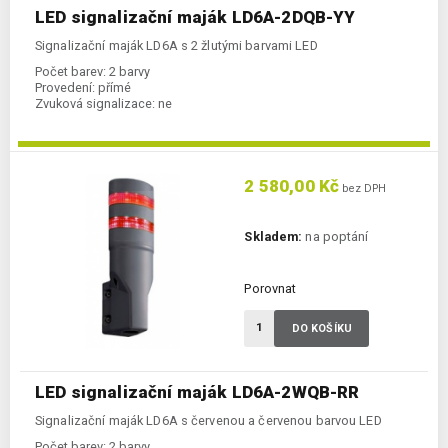
LED signalizační maják LD6A-2DQB-YY
Signalizační maják LD6A s 2 žlutými barvami LED
Počet barev:
2 barvy
Provedení:
přímé
Zvuková signalizace:
ne
2 580,00 Kč
bez DPH
Skladem:
na poptání
Porovnat
DO KOŠÍKU
LED signalizační maják LD6A-2WQB-RR
Signalizační maják LD6A s červenou a červenou barvou LED
Počet barev:
2 barvy