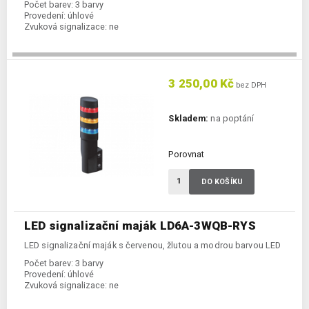
Počet barev:
3 barvy
Provedení:
úhlové
Zvuková signalizace:
ne
3 250,00 Kč
bez DPH
Skladem:
na poptání
Porovnat
DO KOŠÍKU
LED signalizační maják LD6A-3WQB-RYS
LED signalizační maják s červenou, žlutou a modrou barvou LED
Počet barev:
3 barvy
Provedení:
úhlové
Zvuková signalizace:
ne