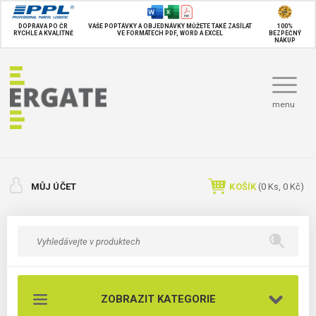
DOPRAVA PO ČR
VAŠE POPTÁVKY A OBJEDNÁVKY MŮŽETE TAKÉ
ZASÍLAT
100%
RYCHLE A KVALITNĚ
VE FORMÁTECH PDF, WORD A EXCEL
BEZPEČNÝ
NÁKUP
menu
MŮJ ÚČET
KOŠÍK
(
0
Ks,
0 Kč
)
ZOBRAZIT KATEGORIE