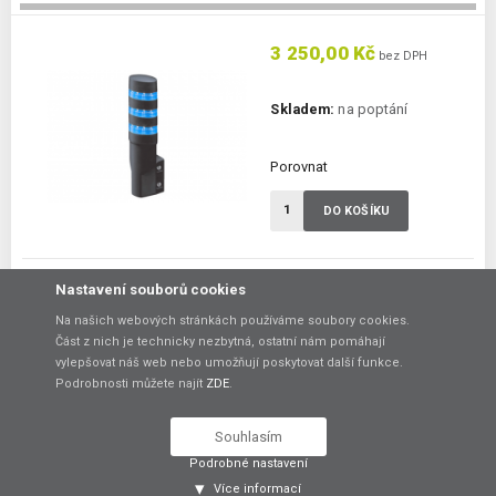
3 250,00 Kč
bez DPH
Skladem:
na poptání
Porovnat
DO KOŠÍKU
LED signalizační maják LD6A-3WQB-SSS
Nastavení souborů cookies
LED signalizační maják s 3x modrou barvou LED
Na našich webových stránkách používáme soubory cookies.
Počet barev:
3 barvy
Část z nich je technicky nezbytná, ostatní nám pomáhají
Provedení:
úhlové
vylepšovat náš web nebo umožňují poskytovat další funkce.
Zvuková signalizace:
ne
Podrobnosti můžete najít
ZDE
.
Souhlasím
Podrobné nastavení
3 250,00 Kč
bez DPH
Více informací