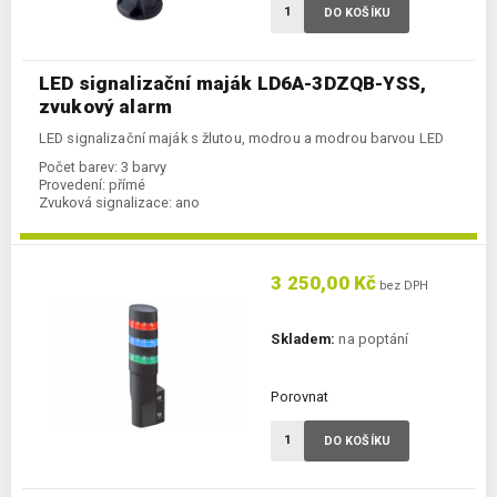
DO KOŠÍKU
LED signalizační maják LD6A-3DZQB-YSS,
zvukový alarm
LED signalizační maják s žlutou, modrou a modrou barvou LED
Počet barev:
3 barvy
Provedení:
přímé
Zvuková signalizace:
ano
3 250,00 Kč
bez DPH
Skladem:
na poptání
Porovnat
DO KOŠÍKU