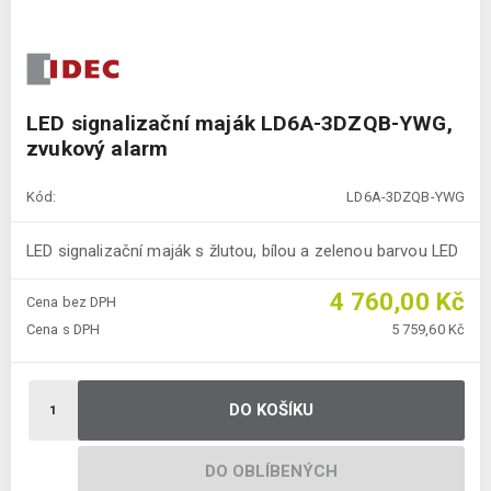
LED signalizační maják LD6A-3DZQB-YWG,
zvukový alarm
Kód:
LD6A-3DZQB-YWG
LED signalizační maják s žlutou, bílou a zelenou barvou LED
4 760,00 Kč
Cena bez DPH
Cena s DPH
5 759,60 Kč
DO KOŠÍKU
DO OBLÍBENÝCH