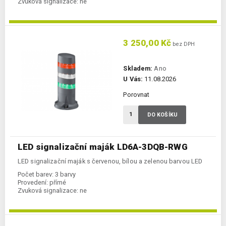
Zvuková signalizace:
ne
3 250,00 Kč
bez DPH
Skladem:
Ano
U Vás:
11.08.2026
Porovnat
DO KOŠÍKU
LED signalizační maják LD6A-3DQB-RWG
LED signalizační maják s červenou, bílou a zelenou barvou LED
Počet barev:
3 barvy
Provedení:
přímé
Zvuková signalizace:
ne