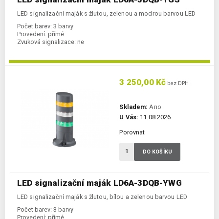
LED signalizační maják s žlutou, zelenou a modrou barvou LED
Počet barev:
3 barvy
Provedení:
přímé
Zvuková signalizace:
ne
3 250,00 Kč
bez DPH
Skladem:
Ano
U Vás:
11.08.2026
Porovnat
DO KOŠÍKU
LED signalizační maják LD6A-3DQB-YWG
LED signalizační maják s žlutou, bílou a zelenou barvou LED
Počet barev:
3 barvy
Provedení:
přímé