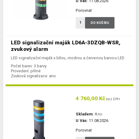
U Vás:
11.08.2026
Porovnat
DO KOŠÍKU
LED signalizační maják LD6A-3DZQB-WSR,
zvukový alarm
LED signalizační maják s bílou, modrou a červenou barvou LED
Počet barev:
3 barvy
Provedení:
přímé
Zvuková signalizace:
ano
4 760,00 Kč
bez DPH
Skladem:
Ano
U Vás:
11.08.2026
Porovnat