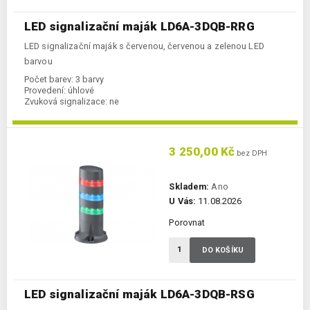
LED signalizační maják LD6A-3DQB-RRG
LED signalizační maják s červenou, červenou a zelenou LED
barvou
Počet barev:
3 barvy
Provedení:
úhlové
Zvuková signalizace:
ne
3 250,00 Kč
bez DPH
Skladem:
Ano
U Vás:
11.08.2026
Porovnat
DO KOŠÍKU
LED signalizační maják LD6A-3DQB-RSG