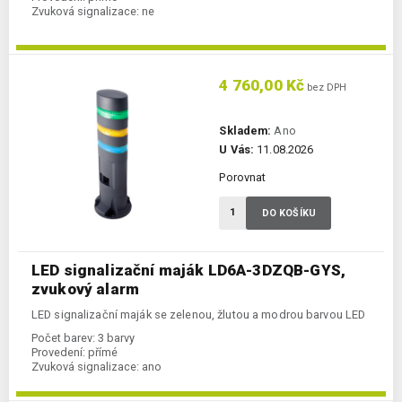
Zvuková signalizace:
ne
4 760,00 Kč
bez DPH
Skladem:
Ano
U Vás:
11.08.2026
Porovnat
DO KOŠÍKU
LED signalizační maják LD6A-3DZQB-GYS,
zvukový alarm
LED signalizační maják se zelenou, žlutou a modrou barvou LED
Počet barev:
3 barvy
Provedení:
přímé
Zvuková signalizace:
ano