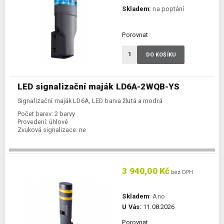
Skladem:
na poptání
Porovnat
DO KOŠÍKU
LED signalizační maják LD6A-2WQB-YS
Signalizační maják LD6A, LED barva žlutá a modrá
Počet barev:
2 barvy
Provedení:
úhlové
Zvuková signalizace:
ne
3 940,00 Kč
bez DPH
Skladem:
Ano
U Vás:
11.08.2026
Porovnat