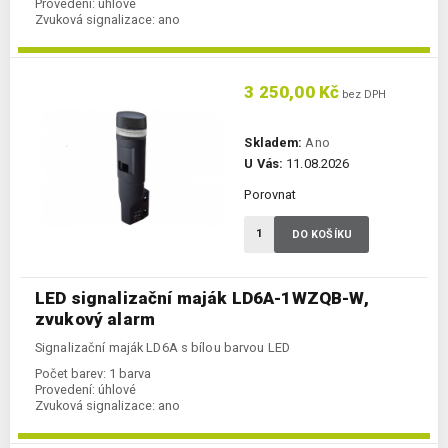
Provedení:
úhlové
Zvuková signalizace:
ano
3 250,00 Kč
bez DPH
Skladem:
Ano
U Vás:
11.08.2026
Porovnat
DO KOŠÍKU
LED signalizační maják LD6A-1WZQB-W,
zvukový alarm
Signalizační maják LD6A s bílou barvou LED
Počet barev:
1 barva
Provedení:
úhlové
Zvuková signalizace:
ano