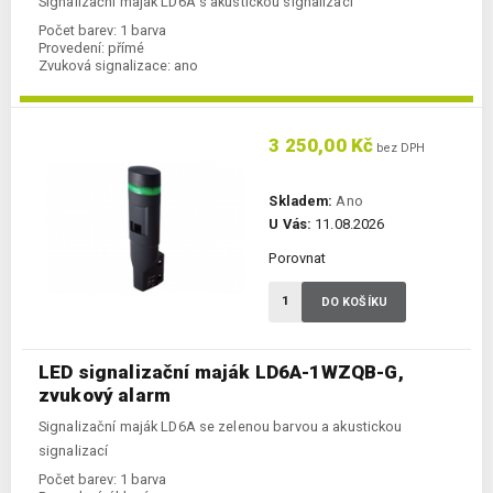
Signalizační maják LD6A s akustickou signalizací
Počet barev:
1 barva
Provedení:
přímé
Zvuková signalizace:
ano
3 250,00 Kč
bez DPH
Skladem:
Ano
U Vás:
11.08.2026
Porovnat
DO KOŠÍKU
LED signalizační maják LD6A-1WZQB-G,
zvukový alarm
Signalizační maják LD6A se zelenou barvou a akustickou
signalizací
Počet barev:
1 barva