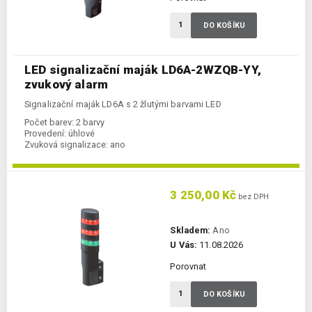
DO KOŠÍKU
LED signalizační maják LD6A-2WZQB-YY,
zvukový alarm
Signalizační maják LD6A s 2 žlutými barvami LED
Počet barev:
2 barvy
Provedení:
úhlové
Zvuková signalizace:
ano
3 250,00 Kč
bez DPH
Skladem:
Ano
U Vás:
11.08.2026
Porovnat
DO KOŠÍKU