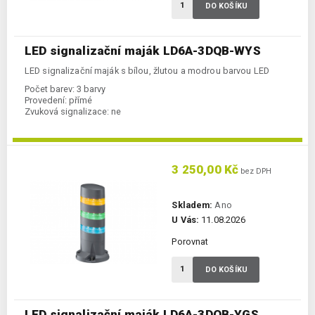
DO KOŠÍKU
LED signalizační maják LD6A-3DQB-WYS
LED signalizační maják s bílou, žlutou a modrou barvou LED
Počet barev:
3 barvy
Provedení:
přímé
Zvuková signalizace:
ne
3 250,00 Kč
bez DPH
Skladem:
Ano
U Vás:
11.08.2026
Porovnat
DO KOŠÍKU
LED signalizační maják LD6A-3DQB-YGS