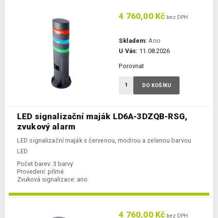
4 760,00 Kč
bez DPH
Skladem:
Ano
U Vás:
11.08.2026
Porovnat
DO KOŠÍKU
LED signalizační maják LD6A-3DZQB-RSG,
zvukový alarm
LED signalizační maják s červenou, modrou a zelenou barvou
LED
Počet barev:
3 barvy
Provedení:
přímé
Zvuková signalizace:
ano
4 760,00 Kč
bez DPH