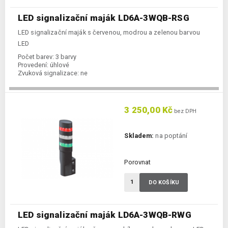
LED signalizační maják LD6A-3WQB-RSG
LED signalizační maják s červenou, modrou a zelenou barvou
LED
Počet barev:
3 barvy
Provedení:
úhlové
Zvuková signalizace:
ne
3 250,00 Kč
bez DPH
Skladem:
na poptání
Porovnat
DO KOŠÍKU
LED signalizační maják LD6A-3WQB-RWG