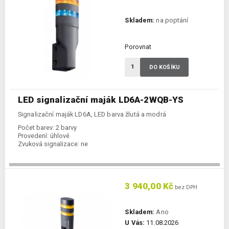
Skladem:
na poptání
Porovnat
DO KOŠÍKU
LED signalizační maják LD6A-2WQB-YS
Signalizační maják LD6A, LED barva žlutá a modrá
Počet barev:
2 barvy
Provedení:
úhlové
Zvuková signalizace:
ne
3 940,00 Kč
bez DPH
Skladem:
Ano
U Vás:
11.08.2026