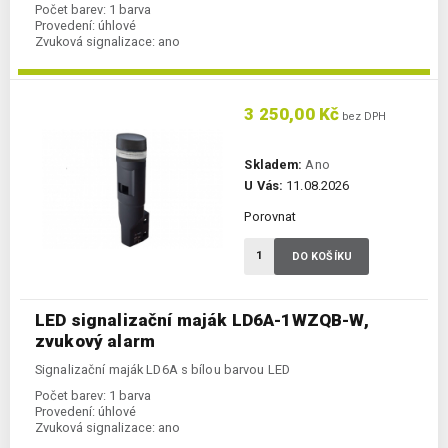
Počet barev:
1 barva
Provedení:
úhlové
Zvuková signalizace:
ano
3 250,00 Kč
bez DPH
Skladem:
Ano
U Vás:
11.08.2026
Porovnat
DO KOŠÍKU
LED signalizační maják LD6A-1WZQB-W,
zvukový alarm
Signalizační maják LD6A s bílou barvou LED
Počet barev:
1 barva
Provedení:
úhlové
Zvuková signalizace:
ano