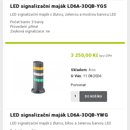
LED signalizační maják LD6A-3DQB-YGS
LED signalizační maják s žlutou, zelenou a modrou barvou LED
Počet barev:
3 barvy
Provedení:
přímé
Zvuková signalizace:
ne
3 250,00 Kč
bez DPH
Skladem:
Ano
U Vás:
11.08.2026
Porovnat
DO KOŠÍKU
LED signalizační maják LD6A-3DQB-YWG
LED signalizační maják s žlutou, bílou a zelenou barvou LED