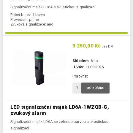
Signalizační maják LD6A s akustickou signalizací
Počet barev:
1 barva
Provedení:
přímé
Zvuková signalizace:
ano
3 250,00 Kč
bez DPH
Skladem:
Ano
U Vás:
11.08.2026
Porovnat
DO KOŠÍKU
LED signalizační maják LD6A-1WZQB-G,
zvukový alarm
Signalizační maják LD6A se zelenou barvou a akustickou
signalizací