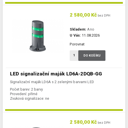
2 580,00 Kč
bez DPH
Skladem:
Ano
U Vás:
11.08.2026
Porovnat
DO KOŠÍKU
LED signalizační maják LD6A-2DQB-GG
Signalizační maják LD6A s 2 zelenými barvami LED
Počet barev:
2 barvy
Provedení:
přímé
Zvuková signalizace:
ne
2 580,00 Kč
bez DPH