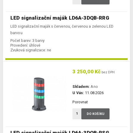
LED signalizační maják LD6A-3DQB-RRG
LED signalizační maják s červenou, červenou a zelenou LED
barvou
Počet barev:
3 barvy
Provedení:
úhlové
Zvuková signalizace:
ne
3 250,00 Kč
bez DPH
Skladem:
Ano
U Vás:
11.08.2026
Porovnat
DO KOŠÍKU
LED signalizační maják LD6A-3DQB-RSG