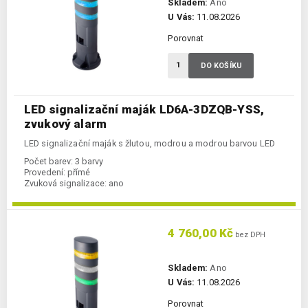
Skladem:
Ano
U Vás:
11.08.2026
Porovnat
DO KOŠÍKU
LED signalizační maják LD6A-3DZQB-YSS,
zvukový alarm
LED signalizační maják s žlutou, modrou a modrou barvou LED
Počet barev:
3 barvy
Provedení:
přímé
Zvuková signalizace:
ano
4 760,00 Kč
bez DPH
Skladem:
Ano
U Vás:
11.08.2026
Porovnat