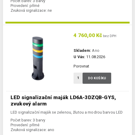
Počet barev:
3 barvy
Provedení:
přímé
Zvuková signalizace:
ne
4 760,00 Kč
bez DPH
Skladem:
Ano
U Vás:
11.08.2026
Porovnat
DO KOŠÍKU
LED signalizační maják LD6A-3DZQB-GYS,
zvukový alarm
LED signalizační maják se zelenou, žlutou a modrou barvou LED
Počet barev:
3 barvy
Provedení:
přímé
Zvuková signalizace:
ano