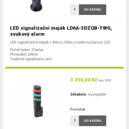
DO KOŠÍKU
LED signalizační maják LD6A-3DZQB-YWG,
zvukový alarm
LED signalizační maják s žlutou, bílou a zelenou barvou LED
Počet barev:
3 barvy
Provedení:
přímé
Zvuková signalizace:
ano
3 250,00 Kč
bez DPH
Skladem:
na poptání
Porovnat
DO KOŠÍKU