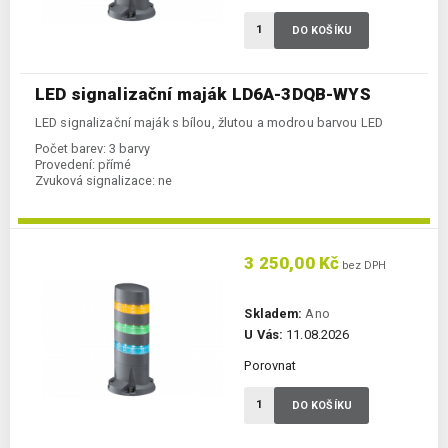
DO KOŠÍKU
LED signalizační maják LD6A-3DQB-WYS
LED signalizační maják s bílou, žlutou a modrou barvou LED
Počet barev:
3 barvy
Provedení:
přímé
Zvuková signalizace:
ne
3 250,00 Kč
bez DPH
Skladem:
Ano
U Vás:
11.08.2026
Porovnat
DO KOŠÍKU