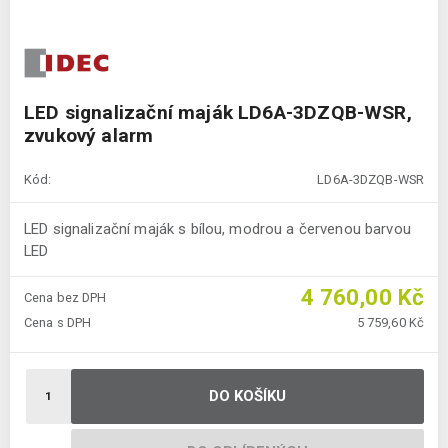
LED signalizační maják LD6A-3DZQB-WSR,
zvukový alarm
Kód:
LD6A-3DZQB-WSR
LED signalizační maják s bílou, modrou a červenou barvou
LED
4 760,00 Kč
Cena bez DPH
Cena s DPH
5 759,60 Kč
DO KOŠÍKU