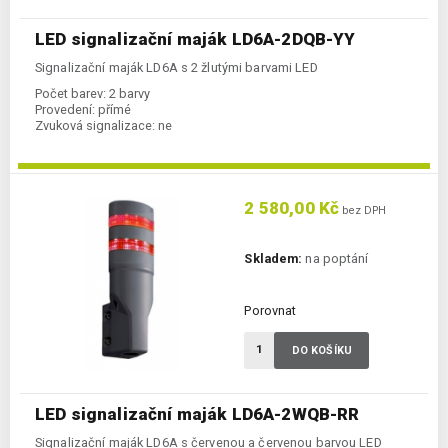
LED signalizační maják LD6A-2DQB-YY
Signalizační maják LD6A s 2 žlutými barvami LED
Počet barev:
2 barvy
Provedení:
přímé
Zvuková signalizace:
ne
2 580,00 Kč
bez DPH
Skladem:
na poptání
Porovnat
DO KOŠÍKU
LED signalizační maják LD6A-2WQB-RR
Signalizační maják LD6A s červenou a červenou barvou LED