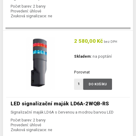
Počet barev:
2 barvy
Provedení:
úhlové
Zvuková signalizace:
ne
2 580,00 Kč
bez DPH
Skladem:
na poptání
Porovnat
DO KOŠÍKU
LED signalizační maják LD6A-2WQB-RS
Signalizační maják LD6A s červenou a modrou barvou LED
Počet barev:
2 barvy
Provedení:
úhlové
Zvuková signalizace:
ne