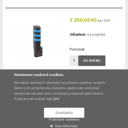
3 250,00 Kč
bez DPH
Skladem:
na poptání
Porovnat
DO KOŠÍKU
Nastavení souborů cookies
LED signalizační maják LD6A-3WQB-SSS
Na našich webových stránkách používáme soubory cookies.
LED signalizační maják s 3x modrou barvou LED
Část z nich je technicky nezbytná, ostatní nám pomáhají
vylepšovat náš web nebo umožňují poskytovat další funkce.
Počet barev:
3 barvy
Provedení:
úhlové
Podrobnosti můžete najít
ZDE
.
Zvuková signalizace:
ne
Souhlasím
Podrobné nastavení
3 250,00 Kč
Více informací
bez DPH