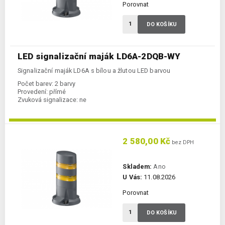
Porovnat
DO KOŠÍKU
LED signalizační maják LD6A-2DQB-WY
Signalizační maják LD6A s bílou a žlutou LED barvou
Počet barev:
2 barvy
Provedení:
přímé
Zvuková signalizace:
ne
2 580,00 Kč
bez DPH
Skladem:
Ano
U Vás:
11.08.2026
Porovnat
DO KOŠÍKU