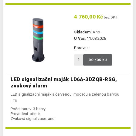
4 760,00 Kč
bez DPH
Skladem:
Ano
U Vás:
11.08.2026
Porovnat
DO KOŠÍKU
LED signalizační maják LD6A-3DZQB-RSG,
zvukový alarm
LED signalizační maják s červenou, modrou a zelenou barvou
LED
Počet barev:
3 barvy
Provedení:
přímé
Zvuková signalizace:
ano