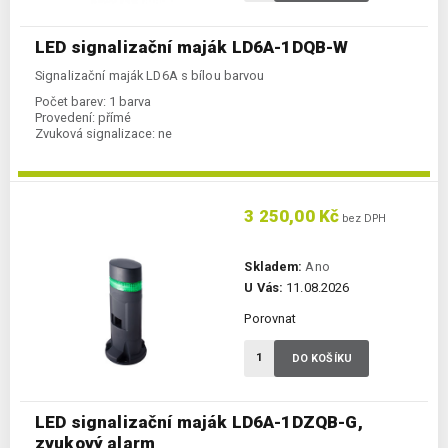
LED signalizační maják LD6A-1DQB-W
Signalizační maják LD6A s bílou barvou
Počet barev:
1 barva
Provedení:
přímé
Zvuková signalizace:
ne
3 250,00 Kč
bez DPH
Skladem:
Ano
U Vás:
11.08.2026
Porovnat
DO KOŠÍKU
LED signalizační maják LD6A-1DZQB-G,
zvukový alarm