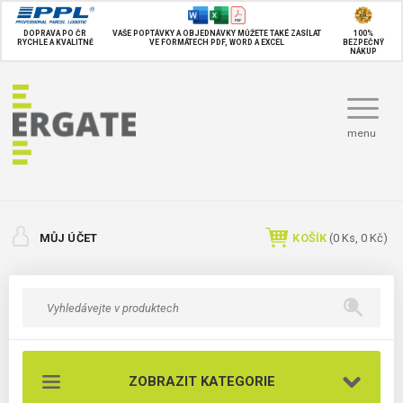
DOPRAVA PO ČR
VAŠE POPTÁVKY A OBJEDNÁVKY MŮŽETE TAKÉ
ZASÍLAT
100%
RYCHLE A KVALITNĚ
VE FORMÁTECH PDF, WORD A EXCEL
BEZPEČNÝ
NÁKUP
menu
MŮJ ÚČET
KOŠÍK
(
0
Ks,
0 Kč
)
ZOBRAZIT KATEGORIE