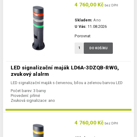
4 760,00 Kč
bez DPH
Skladem:
Ano
U Vás:
11.08.2026
Porovnat
DO KOŠÍKU
LED signalizační maják LD6A-3DZQB-RWG,
zvukový alalrm
LED signalizační maják s červenou, bílou a zelenou barvou LED
Počet barev:
3 barvy
Provedení:
přímé
Zvuková signalizace:
ano
4 760,00 Kč
bez DPH