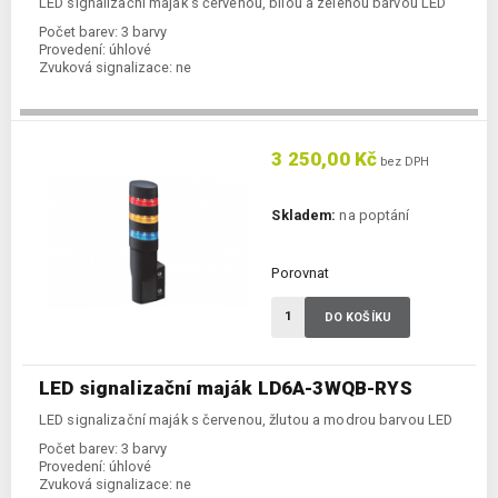
LED signalizační maják s červenou, bílou a zelenou barvou LED
Počet barev:
3 barvy
Provedení:
úhlové
Zvuková signalizace:
ne
3 250,00 Kč
bez DPH
Skladem:
na poptání
Porovnat
DO KOŠÍKU
LED signalizační maják LD6A-3WQB-RYS
LED signalizační maják s červenou, žlutou a modrou barvou LED
Počet barev:
3 barvy
Provedení:
úhlové
Zvuková signalizace:
ne