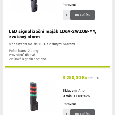
Porovnat
DO KOŠÍKU
LED signalizační maják LD6A-2WZQB-YY,
zvukový alarm
Signalizační maják LD6A s 2 žlutými barvami LED
Počet barev:
2 barvy
Provedení:
úhlové
Zvuková signalizace:
ano
3 250,00 Kč
bez DPH
Skladem:
Ano
U Vás:
11.08.2026
Porovnat
DO KOŠÍKU