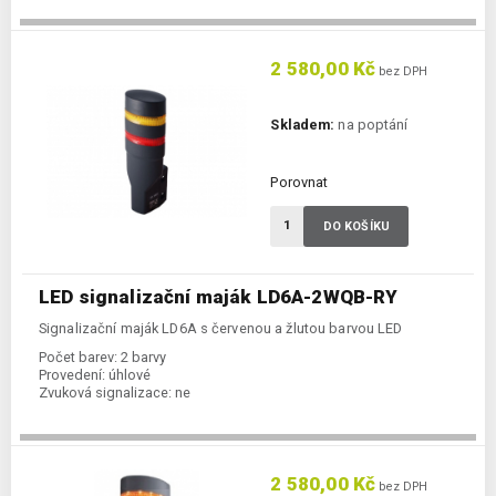
2 580,00 Kč
bez DPH
Skladem:
na poptání
Porovnat
DO KOŠÍKU
LED signalizační maják LD6A-2WQB-RY
Signalizační maják LD6A s červenou a žlutou barvou LED
Počet barev:
2 barvy
Provedení:
úhlové
Zvuková signalizace:
ne
2 580,00 Kč
bez DPH