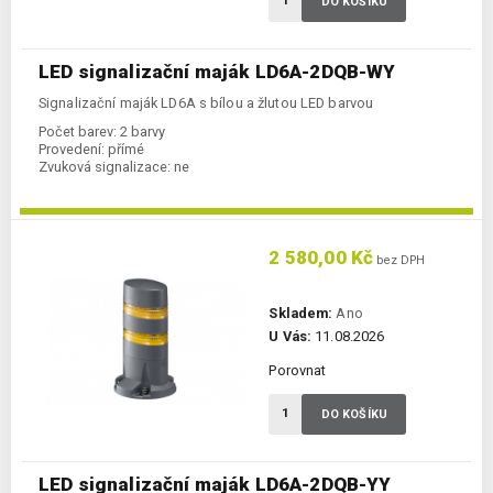
DO KOŠÍKU
LED signalizační maják LD6A-2DQB-WY
Signalizační maják LD6A s bílou a žlutou LED barvou
Počet barev:
2 barvy
Provedení:
přímé
Zvuková signalizace:
ne
2 580,00 Kč
bez DPH
Skladem:
Ano
U Vás:
11.08.2026
Porovnat
DO KOŠÍKU
LED signalizační maják LD6A-2DQB-YY