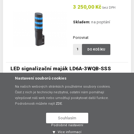
3 250,00 Kč
bez DPH
Skladem:
na poptání
Porovnat
DO KOŠÍKU
LED signalizační maják LD6A-3WQB-SSS
LED signalizační maják s 3x modrou barvou LED
Nastavení souborů cookies
Počet barev:
3 barvy
Na našich webových stránkách používáme soubory cookies.
Provedení:
úhlové
Část z nich je technicky nezbytná, ostatní nám pomáhají
Zvuková signalizace:
ne
vylepšovat náš web nebo umožňují poskytovat další funkce.
Podrobnosti můžete najít
ZDE
.
Souhlasím
3 250,00 Kč
bez DPH
Podrobné nastavení
Více informací