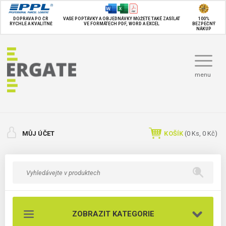
DOPRAVA PO ČR
VAŠE POPTÁVKY A OBJEDNÁVKY MŮŽETE TAKÉ
ZASÍLAT
100%
RYCHLE A KVALITNĚ
VE FORMÁTECH PDF, WORD A EXCEL
BEZPEČNÝ
NÁKUP
menu
MŮJ ÚČET
KOŠÍK
(
0
Ks,
0 Kč
)
ZOBRAZIT KATEGORIE