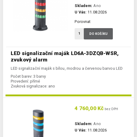
Skladem:
Ano
U Vás:
11.08.2026
Porovnat
DO KOŠÍKU
LED signalizační maják LD6A-3DZQB-WSR,
zvukový alarm
LED signalizační maják s bílou, modrou a červenou barvou LED
Počet barev:
3 barvy
Provedení:
přímé
Zvuková signalizace:
ano
4 760,00 Kč
bez DPH
Skladem:
Ano
U Vás:
11.08.2026