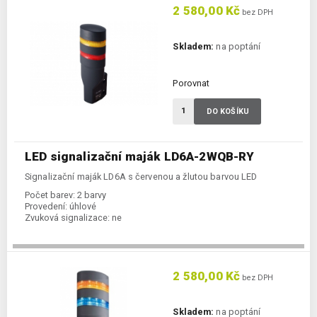
2 580,00 Kč
bez DPH
Skladem:
na poptání
Porovnat
DO KOŠÍKU
LED signalizační maják LD6A-2WQB-RY
Signalizační maják LD6A s červenou a žlutou barvou LED
Počet barev:
2 barvy
Provedení:
úhlové
Zvuková signalizace:
ne
2 580,00 Kč
bez DPH
Skladem:
na poptání