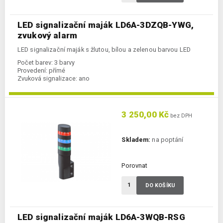
LED signalizační maják LD6A-3DZQB-YWG,
zvukový alarm
LED signalizační maják s žlutou, bílou a zelenou barvou LED
Počet barev:
3 barvy
Provedení:
přímé
Zvuková signalizace:
ano
3 250,00 Kč
bez DPH
Skladem:
na poptání
Porovnat
DO KOŠÍKU
LED signalizační maják LD6A-3WQB-RSG