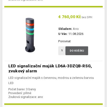
4 760,00 Kč
bez DPH
Skladem:
Ano
U Vás:
11.08.2026
Porovnat
DO KOŠÍKU
LED signalizační maják LD6A-3DZQB-RSG,
zvukový alarm
LED signalizační maják s červenou, modrou a zelenou barvou
LED
Počet barev:
3 barvy
Provedení:
přímé
Zvuková signalizace:
ano