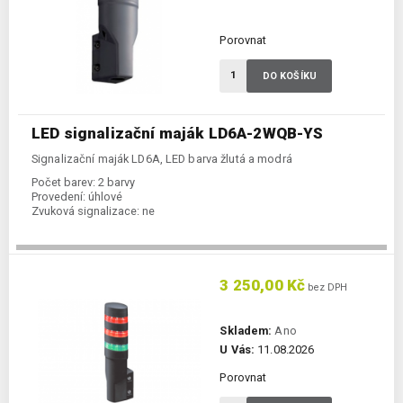
Porovnat
DO KOŠÍKU
LED signalizační maják LD6A-2WQB-YS
Signalizační maják LD6A, LED barva žlutá a modrá
Počet barev:
2 barvy
Provedení:
úhlové
Zvuková signalizace:
ne
3 250,00 Kč
bez DPH
Skladem:
Ano
U Vás:
11.08.2026
Porovnat