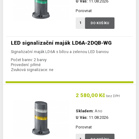
U Vás:
11.08.2026
Porovnat
DO KOŠÍKU
LED signalizační maják LD6A-2DQB-WG
Signalizační maják LD6A s bílou a zelenou LED barvou
Počet barev:
2 barvy
Provedení:
přímé
Zvuková signalizace:
ne
2 580,00 Kč
bez DPH
Skladem:
Ano
U Vás:
11.08.2026
Porovnat