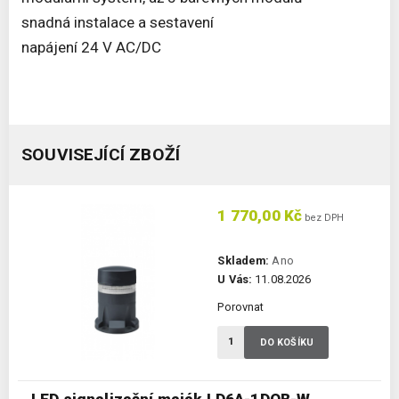
snadná instalace a sestavení
napájení 24 V AC/DC
SOUVISEJÍCÍ ZBOŽÍ
1 770,00 Kč
bez DPH
Skladem:
Ano
U Vás:
11.08.2026
Porovnat
DO KOŠÍKU
LED signalizační maják LD6A-1DQB-W