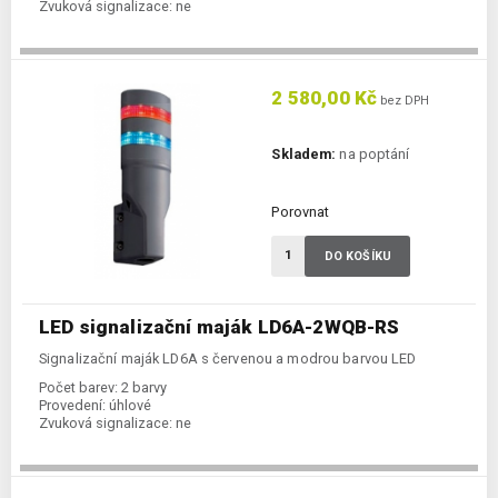
Zvuková signalizace:
ne
2 580,00 Kč
bez DPH
Skladem:
na poptání
Porovnat
DO KOŠÍKU
LED signalizační maják LD6A-2WQB-RS
Signalizační maják LD6A s červenou a modrou barvou LED
Počet barev:
2 barvy
Provedení:
úhlové
Zvuková signalizace:
ne