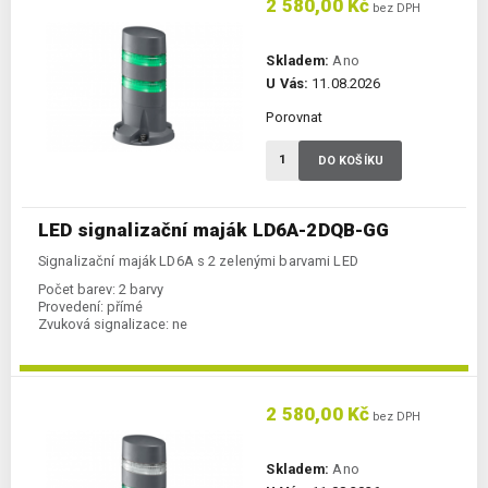
2 580,00 Kč
bez DPH
Skladem:
Ano
U Vás:
11.08.2026
Porovnat
DO KOŠÍKU
LED signalizační maják LD6A-2DQB-GG
Signalizační maják LD6A s 2 zelenými barvami LED
Počet barev:
2 barvy
Provedení:
přímé
Zvuková signalizace:
ne
2 580,00 Kč
bez DPH
Skladem:
Ano