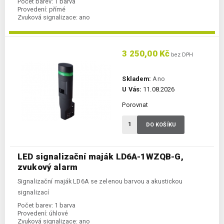
Počet barev:
1 barva
Provedení:
přímé
Zvuková signalizace:
ano
3 250,00 Kč
bez DPH
Skladem:
Ano
U Vás:
11.08.2026
Porovnat
DO KOŠÍKU
LED signalizační maják LD6A-1WZQB-G,
zvukový alarm
Signalizační maják LD6A se zelenou barvou a akustickou
signalizací
Počet barev:
1 barva
Provedení:
úhlové
Zvuková signalizace:
ano