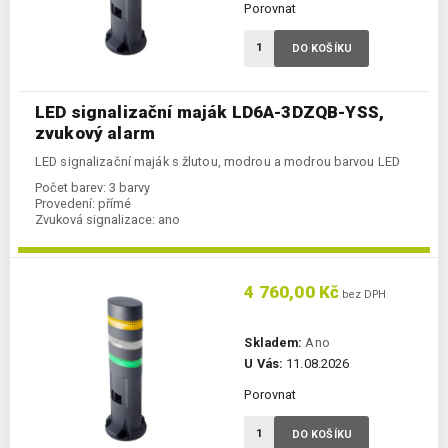
Porovnat
DO KOŠÍKU
LED signalizační maják LD6A-3DZQB-YSS,
zvukový alarm
LED signalizační maják s žlutou, modrou a modrou barvou LED
Počet barev:
3 barvy
Provedení:
přímé
Zvuková signalizace:
ano
4 760,00 Kč
bez DPH
Skladem:
Ano
U Vás:
11.08.2026
Porovnat
DO KOŠÍKU