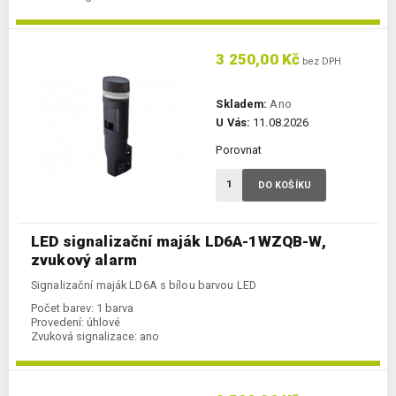
3 250,00 Kč
bez DPH
Skladem:
Ano
U Vás:
11.08.2026
Porovnat
DO KOŠÍKU
LED signalizační maják LD6A-1WZQB-W,
zvukový alarm
Signalizační maják LD6A s bílou barvou LED
Počet barev:
1 barva
Provedení:
úhlové
Zvuková signalizace:
ano