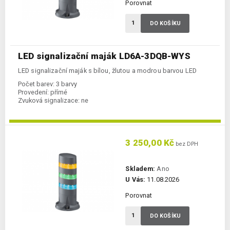
Porovnat
DO KOŠÍKU
LED signalizační maják LD6A-3DQB-WYS
LED signalizační maják s bílou, žlutou a modrou barvou LED
Počet barev:
3 barvy
Provedení:
přímé
Zvuková signalizace:
ne
3 250,00 Kč
bez DPH
Skladem:
Ano
U Vás:
11.08.2026
Porovnat
DO KOŠÍKU