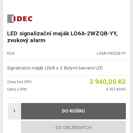
LED signalizační maják LD6A-2WZQB-YY,
zvukový alarm
Kód:
LD6A-2WZQB-YY
Signalizační maják LD6A s 2 žlutými barvami LED
3 940,00 Kč
Cena bez DPH
Cena s DPH
4 767,40 Kč
DO KOŠÍKU
DO OBLÍBENÝCH