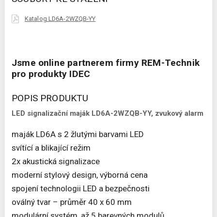
Katalog LD6A-2WZQB-YY
Jsme online partnerem firmy REM-Technik
pro produkty IDEC
POPIS PRODUKTU
LED signalizační maják LD6A-2WZQB-YY, zvukový alarm
maják LD6A s 2 žlutými barvami LED
svítící a blikající režim
2x akustická signalizace
moderní stylový design, výborná cena
spojení technologii LED a bezpečnosti
oválný tvar – průměr 40 x 60 mm
modulární systém, až 5 barevných modulů