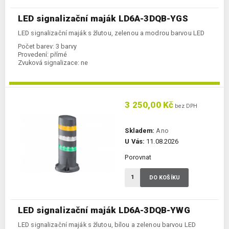
LED signalizační maják LD6A-3DQB-YGS
LED signalizační maják s žlutou, zelenou a modrou barvou LED
Počet barev:
3 barvy
Provedení:
přímé
Zvuková signalizace:
ne
3 250,00 Kč
bez DPH
Skladem:
Ano
U Vás:
11.08.2026
Porovnat
DO KOŠÍKU
LED signalizační maják LD6A-3DQB-YWG
LED signalizační maják s žlutou, bílou a zelenou barvou LED