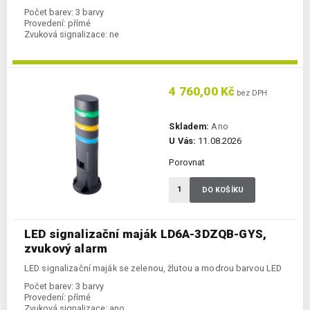
Počet barev:
3 barvy
Provedení:
přímé
Zvuková signalizace:
ne
4 760,00 Kč
bez DPH
Skladem:
Ano
U Vás:
11.08.2026
Porovnat
DO KOŠÍKU
LED signalizační maják LD6A-3DZQB-GYS,
zvukový alarm
LED signalizační maják se zelenou, žlutou a modrou barvou LED
Počet barev:
3 barvy
Provedení:
přímé
Zvuková signalizace:
ano