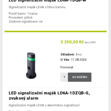
Signalizační maják LD6A s bílou barvou
Počet barev:
1 barva
Provedení:
přímé
Zvuková signalizace:
ne
3 250,00 Kč
bez DPH
Skladem:
Ano
U Vás:
11.08.2026
Porovnat
DO KOŠÍKU
LED signalizační maják LD6A-1DZQB-G,
zvukový alarm
Signalizační maják LD6A s akustickou signalizací