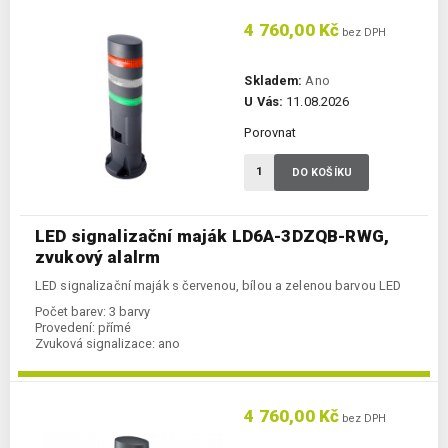
4 760,00 Kč
bez DPH
Skladem:
Ano
U Vás:
11.08.2026
Porovnat
DO KOŠÍKU
LED signalizační maják LD6A-3DZQB-RWG,
zvukový alalrm
LED signalizační maják s červenou, bílou a zelenou barvou LED
Počet barev:
3 barvy
Provedení:
přímé
Zvuková signalizace:
ano
4 760,00 Kč
bez DPH