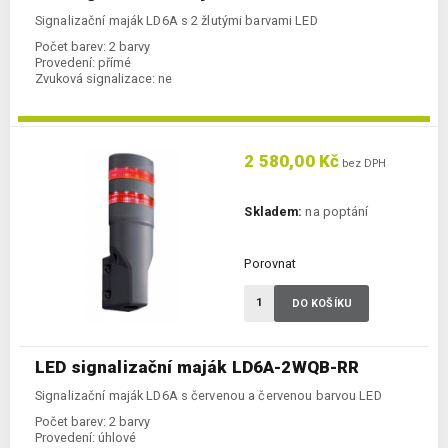
Signalizační maják LD6A s 2 žlutými barvami LED
Počet barev:
2 barvy
Provedení:
přímé
Zvuková signalizace:
ne
2 580,00 Kč
bez DPH
Skladem:
na poptání
Porovnat
DO KOŠÍKU
LED signalizační maják LD6A-2WQB-RR
Signalizační maják LD6A s červenou a červenou barvou LED
Počet barev:
2 barvy
Provedení:
úhlové