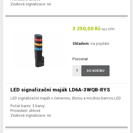
Zvuková signalizace:
ne
3 250,00 Kč
bez DPH
Skladem:
na poptání
Porovnat
DO KOŠÍKU
LED signalizační maják LD6A-3WQB-RYS
LED signalizační maják s červenou, žlutou a modrou barvou LED
Počet barev:
3 barvy
Provedení:
úhlové
Zvuková signalizace:
ne