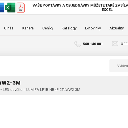
VAŠE POPTÁVKY A OBJEDNÁVKY MŮŽETE TAKÉ
ZASÍLA
EXCEL
O nás
Kariéra
Ceníky
Katalogy
E-novinky
Aktuality
548 140 001
OFF
LWW2-3M
>
LED osvětlení LUMIFA LF1B-NB4P-2TLWW2-3M