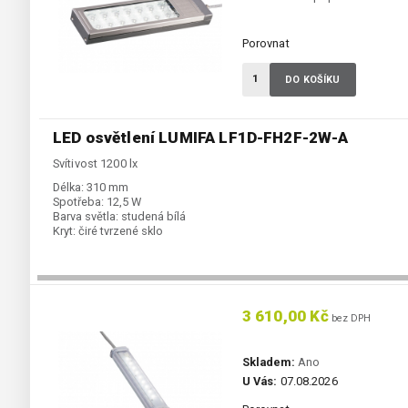
Porovnat
DO KOŠÍKU
LED osvětlení LUMIFA LF1D-FH2F-2W-A
Svítivost 1200 lx
Délka:
310 mm
Spotřeba:
12,5 W
Barva světla:
studená bílá
Kryt:
čiré tvrzené sklo
3 610,00 Kč
bez DPH
Skladem:
Ano
U Vás:
07.08.2026