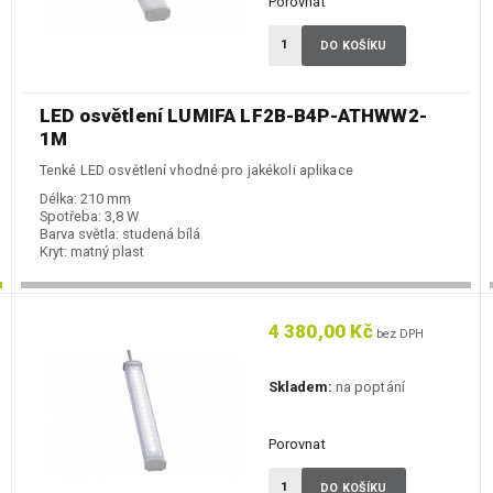
Porovnat
DO KOŠÍKU
LED osvětlení LUMIFA LF2B-B4P-ATHWW2-
1M
Tenké LED osvětlení vhodné pro jakékoli aplikace
Délka:
210 mm
Spotřeba:
3,8 W
Barva světla:
studená bílá
Kryt:
matný plast
4 380,00 Kč
bez DPH
Skladem:
na poptání
Porovnat
DO KOŠÍKU