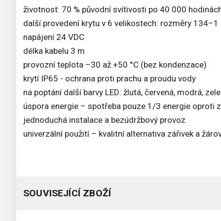
životnost: 70 % původní svítivosti po 40 000 hodinác
další provedení krytu v 6 velikostech: rozměry 134–
napájení 24 VDC
délka kabelu 3 m
provozní teplota –30 až +50 °C (bez kondenzace)
krytí IP65 - ochrana proti prachu a proudu vody
na poptání další barvy LED: žlutá, červená, modrá, zel
úspora energie – spotřeba pouze 1/3 energie oproti 
jednoduchá instalace a bezúdržbový provoz
univerzální použití – kvalitní alternativa zářivek a žáro
SOUVISEJÍCÍ ZBOŽÍ