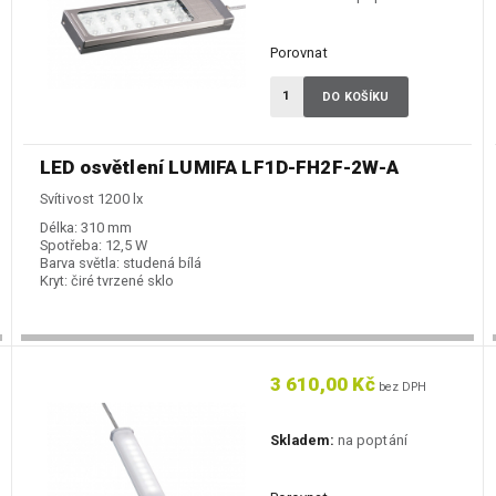
Porovnat
DO KOŠÍKU
LED osvětlení LUMIFA LF1D-FH2F-2W-A
Svítivost 1200 lx
Délka:
310 mm
Spotřeba:
12,5 W
Barva světla:
studená bílá
Kryt:
čiré tvrzené sklo
3 610,00 Kč
bez DPH
Skladem:
na poptání