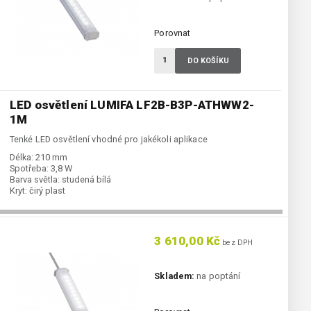
Porovnat
DO KOŠÍKU
LED osvětlení LUMIFA LF2B-B3P-ATHWW2-
1M
Tenké LED osvětlení vhodné pro jakékoli aplikace
Délka:
210 mm
Spotřeba:
3,8 W
Barva světla:
studená bílá
Kryt:
čirý plast
3 610,00 Kč
bez DPH
Skladem:
na poptání