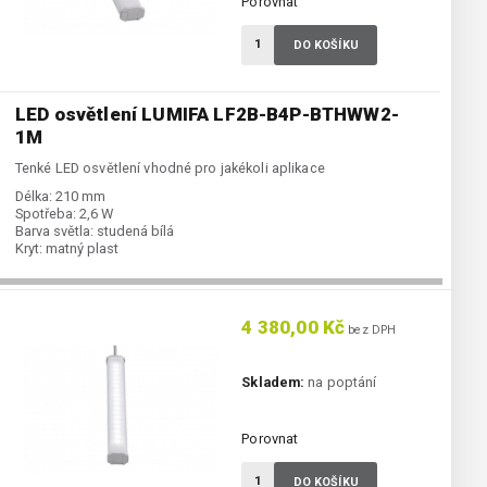
Porovnat
DO KOŠÍKU
LED osvětlení LUMIFA LF2B-B4P-BTHWW2-
1M
Tenké LED osvětlení vhodné pro jakékoli aplikace
Délka:
210 mm
Spotřeba:
2,6 W
Barva světla:
studená bílá
Kryt:
matný plast
4 380,00 Kč
bez DPH
Skladem:
na poptání
Porovnat
DO KOŠÍKU