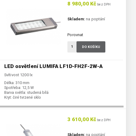
8 980,00 Kč
bez DPH
Skladem:
na poptání
Porovnat
DO KOŠÍKU
LED osvětlení LUMIFA LF1D-FH2F-2W-A
Svítivost 1200 lx
Délka:
310 mm
Spotřeba:
12,5 W
Barva světla:
studená bílá
Kryt:
čiré tvrzené sklo
3 610,00 Kč
bez DPH
Skladem:
na poptání