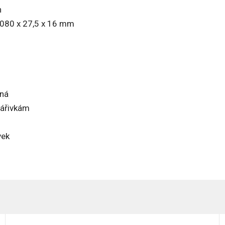
h
1 080 x 27,5 x 16 mm
ená
zářivkám
vek