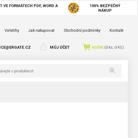
T VE FORMÁTECH PDF, WORD A
100%
BEZPEČNÝ
NÁKUP
Veletrhy
Jak nakupovat
Obchodní podmínky
Kontakt
ICE@ERGATE.CZ
MŮJ ÚČET
KOŠÍK
(
0
ks,
0 Kč
)