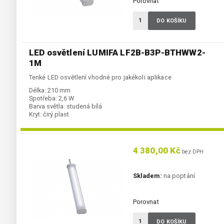
Porovnat
DO KOŠÍKU
LED osvětlení LUMIFA LF2B-B3P-BTHWW2-
1M
Tenké LED osvětlení vhodné pro jakékoli aplikace
Délka:
210 mm
Spotřeba:
2,6 W
Barva světla:
studená bílá
Kryt:
čirý plast
4 380,00 Kč
bez DPH
Skladem:
na poptání
Porovnat
DO KOŠÍKU