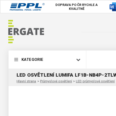
DOPRAVA PO ČR
RYCHLE A
KVALITNĚ
KATEGORIE
LED OSVĚTLENÍ LUMIFA LF1B-NB4P-2T
Hlavní strana
>
Průmyslové osvětlení
>
LED průmyslové osvětlení