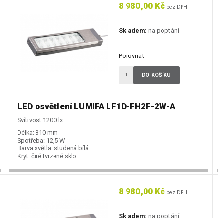
8 980,00 Kč
bez DPH
Skladem:
na poptání
Porovnat
DO KOŠÍKU
LED osvětlení LUMIFA LF1D-FH2F-2W-A
Svítivost 1200 lx
Délka:
310 mm
Spotřeba:
12,5 W
Barva světla:
studená bílá
Kryt:
čiré tvrzené sklo
8 980,00 Kč
bez DPH
Skladem:
na poptání