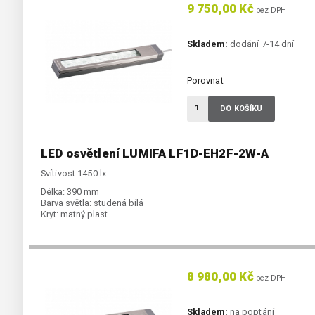
9 750,00 Kč
bez DPH
Skladem:
dodání 7-14 dní
Porovnat
DO KOŠÍKU
LED osvětlení LUMIFA LF1D-EH2F-2W-A
Svítivost 1450 lx
Délka:
390 mm
Barva světla:
studená bílá
Kryt:
matný plast
8 980,00 Kč
bez DPH
Skladem:
na poptání