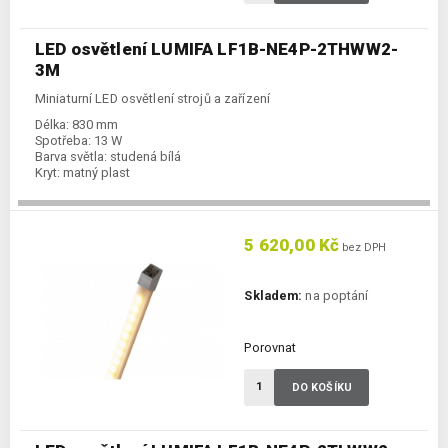
LED osvětlení LUMIFA LF1B-NE4P-2THWW2-
3M
Miniaturní LED osvětlení strojů a zařízení
Délka:
830 mm
Spotřeba:
13 W
Barva světla:
studená bílá
Kryt:
matný plast
5 620,00 Kč
bez DPH
Skladem:
na poptání
Porovnat
DO KOŠÍKU