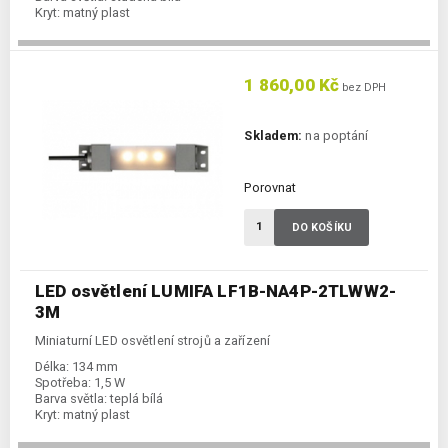
Kryt:
matný plast
1 860,00 Kč
bez DPH
Skladem:
na poptání
Porovnat
DO KOŠÍKU
LED osvětlení LUMIFA LF1B-NA4P-2TLWW2-
3M
Miniaturní LED osvětlení strojů a zařízení
Délka:
134 mm
Spotřeba:
1,5 W
Barva světla:
teplá bílá
Kryt:
matný plast