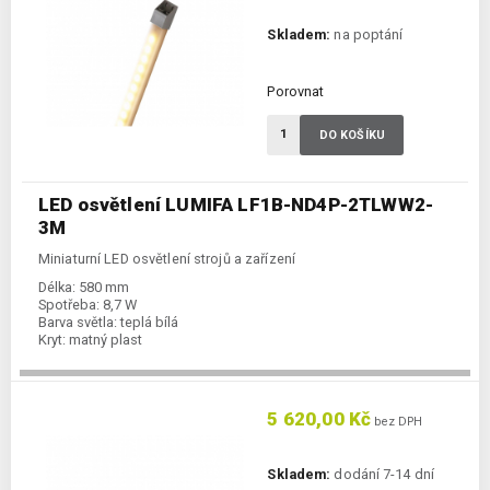
Skladem:
na poptání
Porovnat
DO KOŠÍKU
LED osvětlení LUMIFA LF1B-ND4P-2TLWW2-
3M
Miniaturní LED osvětlení strojů a zařízení
Délka:
580 mm
Spotřeba:
8,7 W
Barva světla:
teplá bílá
Kryt:
matný plast
5 620,00 Kč
bez DPH
Skladem:
dodání 7-14 dní