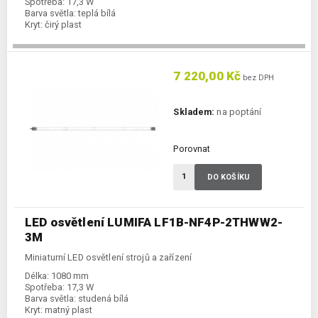
Spotřeba:
17,3 W
Barva světla:
teplá bílá
Kryt:
čirý plast
7 220,00 Kč
bez DPH
Skladem:
na poptání
Porovnat
DO KOŠÍKU
LED osvětlení LUMIFA LF1B-NF4P-2THWW2-
3M
Miniaturní LED osvětlení strojů a zařízení
Délka:
1080 mm
Spotřeba:
17,3 W
Barva světla:
studená bílá
Kryt:
matný plast