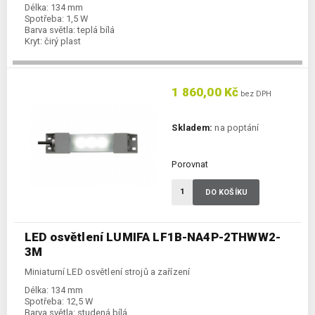
Délka:
134 mm
Spotřeba:
1,5 W
Barva světla:
teplá bílá
Kryt:
čirý plast
1 860,00 Kč
bez DPH
Skladem:
na poptání
Porovnat
DO KOŠÍKU
LED osvětlení LUMIFA LF1B-NA4P-2THWW2-
3M
Miniaturní LED osvětlení strojů a zařízení
Délka:
134 mm
Spotřeba:
12,5 W
Barva světla:
studená bílá