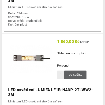
3M
Miniaturní LED osvětlení strojů a zařízení
Délka:
134 mm
Spotřeba:
1,5 W
Barva světla:
studená bílá
Kryt:
čirý plast
1 860,00 Kč
bez DPH
Skladem:
na poptání
Porovnat
DO KOŠÍKU
LED osvětlení LUMIFA LF1B-NA3P-2TLWW2-
3M
Miniaturní LED osvětlení strojů a zařízení