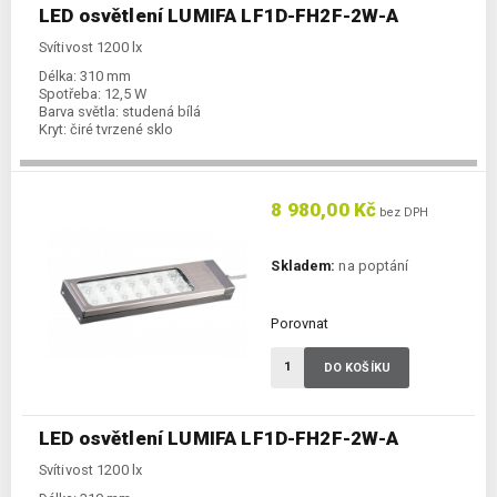
LED osvětlení LUMIFA LF1D-FH2F-2W-A
Svítivost 1200 lx
Délka:
310 mm
Spotřeba:
12,5 W
Barva světla:
studená bílá
Kryt:
čiré tvrzené sklo
8 980,00 Kč
bez DPH
Skladem:
na poptání
Porovnat
DO KOŠÍKU
LED osvětlení LUMIFA LF1D-FH2F-2W-A
Svítivost 1200 lx