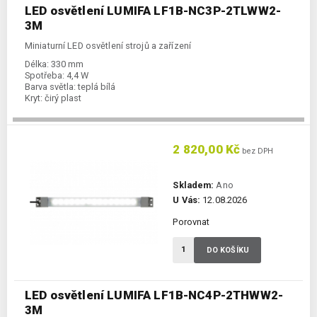
LED osvětlení LUMIFA LF1B-NC3P-2TLWW2-
3M
Miniaturní LED osvětlení strojů a zařízení
Délka:
330 mm
Spotřeba:
4,4 W
Barva světla:
teplá bílá
Kryt:
čirý plast
2 820,00 Kč
bez DPH
Skladem:
Ano
U Vás:
12.08.2026
Porovnat
DO KOŠÍKU
LED osvětlení LUMIFA LF1B-NC4P-2THWW2-
3M