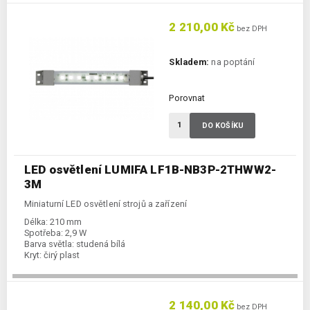
2 210,00 Kč
bez DPH
Skladem:
na poptání
Porovnat
DO KOŠÍKU
LED osvětlení LUMIFA LF1B-NB3P-2THWW2-
3M
Miniaturní LED osvětlení strojů a zařízení
Délka:
210 mm
Spotřeba:
2,9 W
Barva světla:
studená bílá
Kryt:
čirý plast
2 140,00 Kč
bez DPH