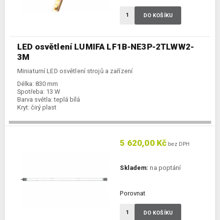
DO KOŠÍKU
LED osvětlení LUMIFA LF1B-NE3P-2TLWW2-
3M
Miniaturní LED osvětlení strojů a zařízení
Délka:
830 mm
Spotřeba:
13 W
Barva světla:
teplá bílá
Kryt:
čirý plast
5 620,00 Kč
bez DPH
Skladem:
na poptání
Porovnat
DO KOŠÍKU