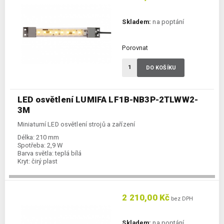
Skladem:
na poptání
Porovnat
DO KOŠÍKU
LED osvětlení LUMIFA LF1B-NB3P-2TLWW2-
3M
Miniaturní LED osvětlení strojů a zařízení
Délka:
210 mm
Spotřeba:
2,9 W
Barva světla:
teplá bílá
Kryt:
čirý plast
2 210,00 Kč
bez DPH
Skladem:
na poptání