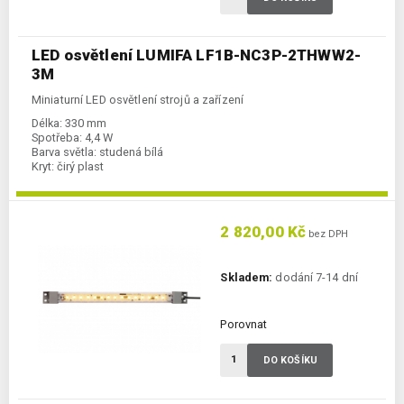
LED osvětlení LUMIFA LF1B-NC3P-2THWW2-
3M
Miniaturní LED osvětlení strojů a zařízení
Délka:
330 mm
Spotřeba:
4,4 W
Barva světla:
studená bílá
Kryt:
čirý plast
2 820,00 Kč
bez DPH
Skladem:
dodání 7-14 dní
Porovnat
DO KOŠÍKU