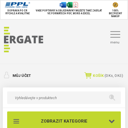
DOPRAVA PO ČR
VAŠE POPTÁVKY A OBJEDNÁVKY MŮŽETE TAKÉ
ZASÍLAT
100%
RYCHLE A KVALITNĚ
VE FORMÁTECH PDF, WORD A EXCEL
BEZPEČNÝ
NÁKUP
menu
MŮJ ÚČET
KOŠÍK
(
0
Ks,
0 Kč
)
ZOBRAZIT KATEGORIE