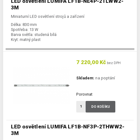
LED osvětlení LUMIFA LF1B-NE4P-2TLWW2-
3M
Miniaturní LED osvětlení strojů a zařízení
Délka:
830 mm
Spotřeba:
13 W
Barva světla:
studená bílá
Kryt:
matný plast
7 220,00 Kč
bez DPH
Skladem:
na poptání
Porovnat
DO KOŠÍKU
LED osvětlení LUMIFA LF1B-NF3P-2THWW2-
3M