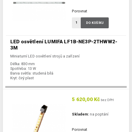
Porovnat
DO KOŠÍKU
LED osvětlení LUMIFA LF1B-NE3P-2THWW2-
3M
Miniaturní LED osvětlení strojů a zařízení
Délka:
830 mm
Spotřeba:
13 W
Barva světla:
studená bílá
Kryt:
čirý plast
5 620,00 Kč
bez DPH
Skladem:
na poptání
Porovnat