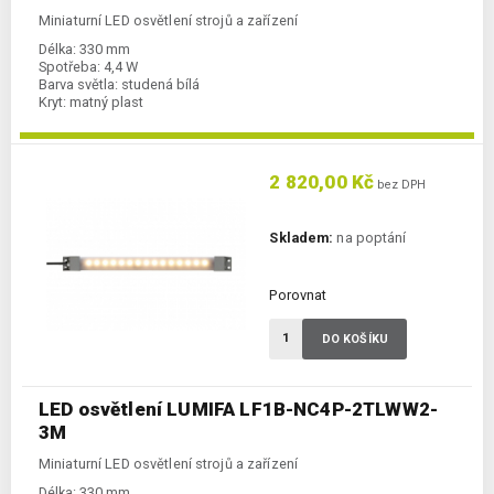
Miniaturní LED osvětlení strojů a zařízení
Délka:
330 mm
Spotřeba:
4,4 W
Barva světla:
studená bílá
Kryt:
matný plast
2 820,00 Kč
bez DPH
Skladem:
na poptání
Porovnat
DO KOŠÍKU
LED osvětlení LUMIFA LF1B-NC4P-2TLWW2-
3M
Miniaturní LED osvětlení strojů a zařízení
Délka:
330 mm