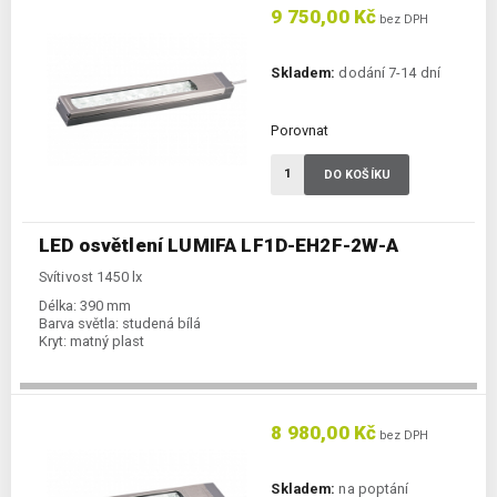
9 750,00 Kč
bez DPH
Skladem:
dodání 7-14 dní
Porovnat
DO KOŠÍKU
LED osvětlení LUMIFA LF1D-EH2F-2W-A
Svítivost 1450 lx
Délka:
390 mm
Barva světla:
studená bílá
Kryt:
matný plast
8 980,00 Kč
bez DPH
Skladem:
na poptání