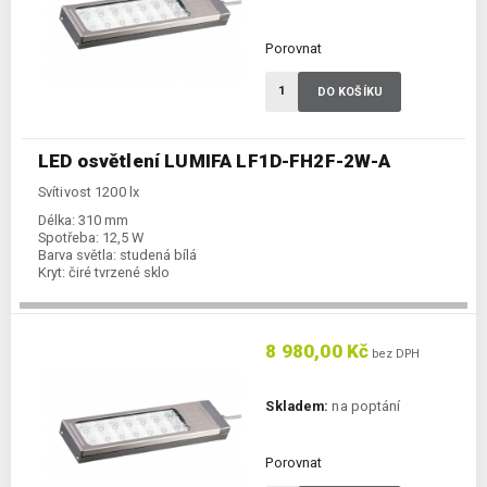
Porovnat
DO KOŠÍKU
LED osvětlení LUMIFA LF1D-FH2F-2W-A
Svítivost 1200 lx
Délka:
310 mm
Spotřeba:
12,5 W
Barva světla:
studená bílá
Kryt:
čiré tvrzené sklo
8 980,00 Kč
bez DPH
Skladem:
na poptání
Porovnat