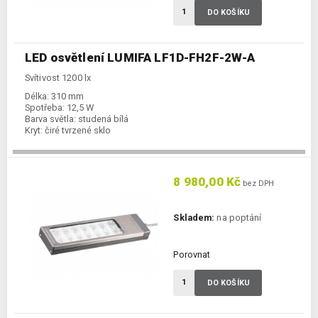
DO KOŠÍKU
LED osvětlení LUMIFA LF1D-FH2F-2W-A
Svítivost 1200 lx
Délka:
310 mm
Spotřeba:
12,5 W
Barva světla:
studená bílá
Kryt:
čiré tvrzené sklo
8 980,00 Kč
bez DPH
Skladem:
na poptání
Porovnat
DO KOŠÍKU