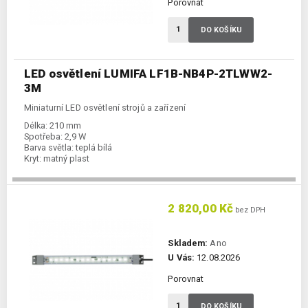
Porovnat
DO KOŠÍKU
LED osvětlení LUMIFA LF1B-NB4P-2TLWW2-
3M
Miniaturní LED osvětlení strojů a zařízení
Délka:
210 mm
Spotřeba:
2,9 W
Barva světla:
teplá bílá
Kryt:
matný plast
2 820,00 Kč
bez DPH
Skladem:
Ano
U Vás:
12.08.2026
Porovnat
DO KOŠÍKU