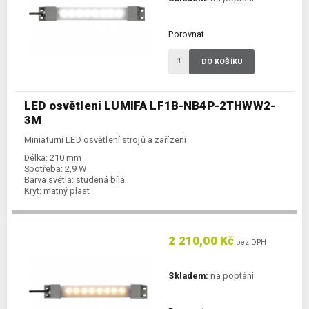
Porovnat
DO KOŠÍKU
LED osvětlení LUMIFA LF1B-NB4P-2THWW2-
3M
Miniaturní LED osvětlení strojů a zařízení
Délka:
210 mm
Spotřeba:
2,9 W
Barva světla:
studená bílá
Kryt:
matný plast
2 210,00 Kč
bez DPH
Skladem:
na poptání