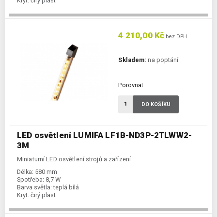
Kryt:
čirý plast
4 210,00 Kč
bez DPH
Skladem:
na poptání
Porovnat
DO KOŠÍKU
LED osvětlení LUMIFA LF1B-ND3P-2TLWW2-
3M
Miniaturní LED osvětlení strojů a zařízení
Délka:
580 mm
Spotřeba:
8,7 W
Barva světla:
teplá bílá
Kryt:
čirý plast