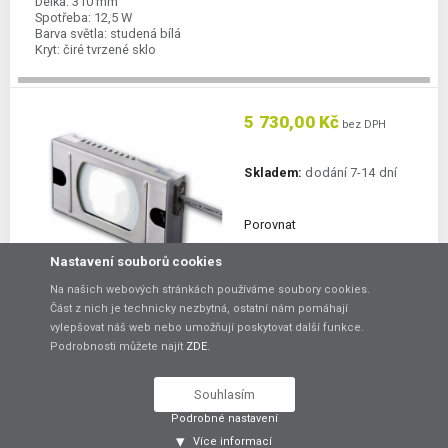
Délka:
310 mm
Spotřeba:
12,5 W
Barva světla:
studená bílá
Kryt:
čiré tvrzené sklo
5 730,00 Kč
bez DPH
Skladem:
dodání 7-14 dní
Porovnat
Nastavení souborů cookies
DO KOŠÍKU
Na našich webových stránkách používáme soubory cookies.
Část z nich je technicky nezbytná, ostatní nám pomáhají
Miniaturní LED osvětlení LUMIFA LF1D-C2F-
vylepšovat náš web nebo umožňují poskytovat další funkce.
2W-330
Podrobnosti můžete najít
ZDE
.
Miniaturní rozměry, krytí IP67f, IP69K
Souhlasím
Délka:
100 mm
Spotřeba:
4,6 W
Podrobné nastavení
Barva světla:
studená bílá
Více informací