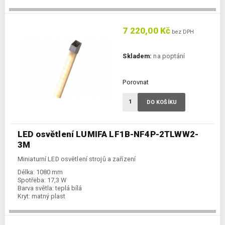
7 220,00 Kč
bez DPH
Skladem:
na poptání
Porovnat
DO KOŠÍKU
LED osvětlení LUMIFA LF1B-NF4P-2TLWW2-
3M
Miniaturní LED osvětlení strojů a zařízení
Délka:
1080 mm
Spotřeba:
17,3 W
Barva světla:
teplá bílá
Kryt:
matný plast