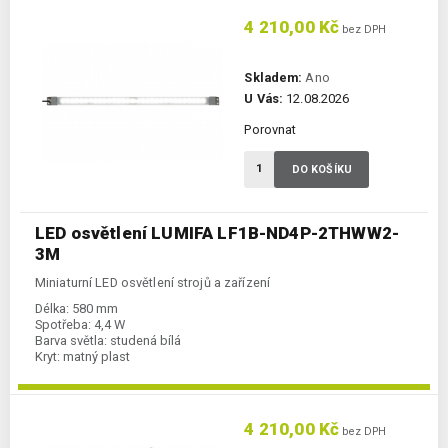
4 210,00 Kč
bez DPH
Skladem:
Ano
U Vás:
12.08.2026
Porovnat
DO KOŠÍKU
LED osvětlení LUMIFA LF1B-ND4P-2THWW2-
3M
Miniaturní LED osvětlení strojů a zařízení
Délka:
580 mm
Spotřeba:
4,4 W
Barva světla:
studená bílá
Kryt:
matný plast
4 210,00 Kč
bez DPH