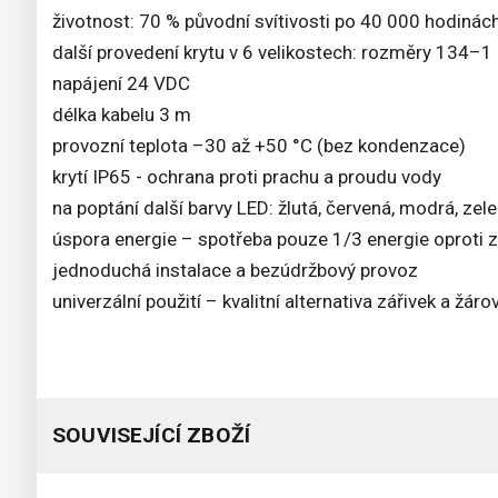
životnost: 70 % původní svítivosti po 40 000 hodinác
další provedení krytu v 6 velikostech: rozměry 134–
napájení 24 VDC
délka kabelu 3 m
provozní teplota –30 až +50 °C (bez kondenzace)
krytí IP65 - ochrana proti prachu a proudu vody
na poptání další barvy LED: žlutá, červená, modrá, zel
úspora energie – spotřeba pouze 1/3 energie oproti 
jednoduchá instalace a bezúdržbový provoz
univerzální použití – kvalitní alternativa zářivek a žáro
SOUVISEJÍCÍ ZBOŽÍ