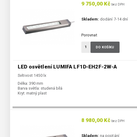
9 750,00 Kč
bez DPH
Skladem:
dodání 7-14 dní
Porovnat
DO KOŠÍKU
LED osvětlení LUMIFA LF1D-EH2F-2W-A
Svítivost 1450 lx
Délka:
390 mm
Barva světla:
studená bílá
Kryt:
matný plast
8 980,00 Kč
bez DPH
Skladem:
na poptání