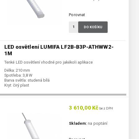
Porovnat
DO KOŠÍKU
LED osvětlení LUMIFA LF2B-B3P-ATHWW2-
1M
Tenké LED osvětlení vhodné pro jakékoli aplikace
Délka:
210 mm
Spotřeba:
3,8 W
Barva světla:
studená bílá
Kryt:
čirý plast
3 610,00 Kč
bez DPH
Skladem:
na poptání