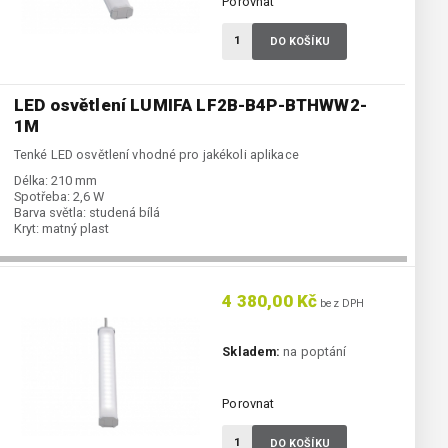
Porovnat
DO KOŠÍKU
LED osvětlení LUMIFA LF2B-B4P-BTHWW2-
1M
Tenké LED osvětlení vhodné pro jakékoli aplikace
Délka:
210 mm
Spotřeba:
2,6 W
Barva světla:
studená bílá
Kryt:
matný plast
4 380,00 Kč
bez DPH
Skladem:
na poptání
Porovnat
DO KOŠÍKU