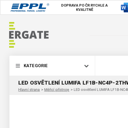
DOPRAVA PO ČR
RYCHLE A
KVALITNĚ
KATEGORIE
LED OSVĚTLENÍ LUMIFA LF1B-NC4P-2T
Hlavní strana
>
Měřicí přístroje
>
LED osvětlení LUMIFA LF1B-N