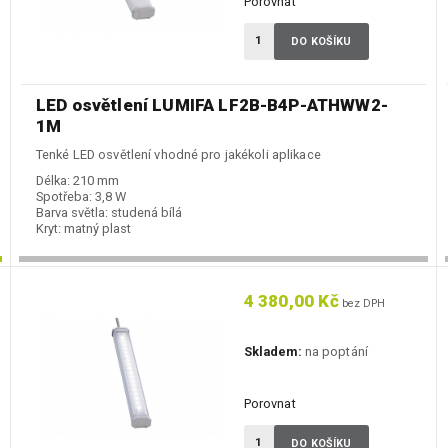
Porovnat
DO KOŠÍKU
LED osvětlení LUMIFA LF2B-B4P-ATHWW2-
1M
Tenké LED osvětlení vhodné pro jakékoli aplikace
Délka:
210 mm
Spotřeba:
3,8 W
Barva světla:
studená bílá
Kryt:
matný plast
4 380,00 Kč
bez DPH
Skladem:
na poptání
Porovnat
DO KOŠÍKU