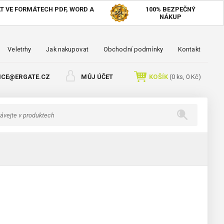
T VE FORMÁTECH PDF, WORD A
100%
BEZPEČNÝ
NÁKUP
Veletrhy
Jak nakupovat
Obchodní podmínky
Kontakt
ICE@ERGATE.CZ
MŮJ ÚČET
KOŠÍK
(
0
ks,
0 Kč
)