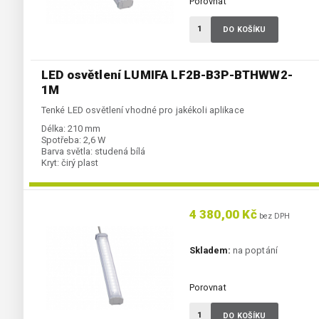
Porovnat
DO KOŠÍKU
LED osvětlení LUMIFA LF2B-B3P-BTHWW2-
1M
Tenké LED osvětlení vhodné pro jakékoli aplikace
Délka:
210 mm
Spotřeba:
2,6 W
Barva světla:
studená bílá
Kryt:
čirý plast
4 380,00 Kč
bez DPH
Skladem:
na poptání
Porovnat
DO KOŠÍKU