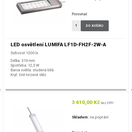
Porovnat
DO KOŠÍKU
LED osvětlení LUMIFA LF1D-FH2F-2W-A
Svítivost 1200 lx
Délka:
310 mm
Spotřeba:
12,5 W
Barva světla:
studená bílá
Kryt:
čiré tvrzené sklo
3 610,00 Kč
bez DPH
Skladem:
na poptání