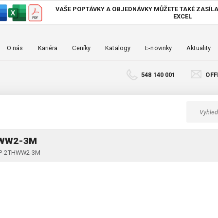
VAŠE POPTÁVKY A OBJEDNÁVKY MŮŽETE TAKÉ
ZASÍLA
EXCEL
O nás
Kariéra
Ceníky
Katalogy
E-novinky
Aktuality
548 140 001
OFF
HWW2-3M
C4P-2THWW2-3M