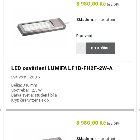
8 980,00 Kč
bez DPH
Skladem:
na poptání
Porovnat
DO KOŠÍKU
LED osvětlení LUMIFA LF1D-FH2F-2W-A
Svítivost 1200 lx
Délka:
310 mm
Spotřeba:
12,5 W
Barva světla:
studená bílá
Kryt:
čiré tvrzené sklo
8 980,00 Kč
bez DPH
Skladem:
na poptání