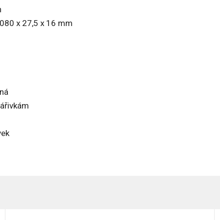
h
1 080 x 27,5 x 16 mm
ená
zářivkám
vek