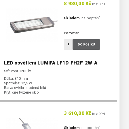
8 980,00 Kč
bez DPH
Skladem:
na poptání
Porovnat
DO KOŠÍKU
LED osvětlení LUMIFA LF1D-FH2F-2W-A
Svítivost 1200 lx
Délka:
310 mm
Spotřeba:
12,5 W
Barva světla:
studená bílá
Kryt:
čiré tvrzené sklo
3 610,00 Kč
bez DPH
Skladem:
na poptání