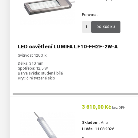
Porovnat
DO KOŠÍKU
LED osvětlení LUMIFA LF1D-FH2F-2W-A
Svítivost 1200 lx
Délka:
310 mm
Spotřeba:
12,5 W
Barva světla:
studená bílá
Kryt:
čiré tvrzené sklo
3 610,00 Kč
bez DPH
Skladem:
Ano
U Vás:
11.08.2026