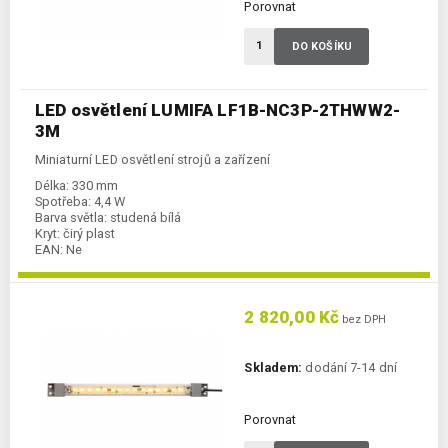
Porovnat
DO KOŠÍKU
LED osvětlení LUMIFA LF1B-NC3P-2THWW2-
3M
Miniaturní LED osvětlení strojů a zařízení
Délka:
330 mm
Spotřeba:
4,4 W
Barva světla:
studená bílá
Kryt:
čirý plast
EAN:
Ne
2 820,00 Kč
bez DPH
Skladem:
dodání 7-14 dní
Porovnat