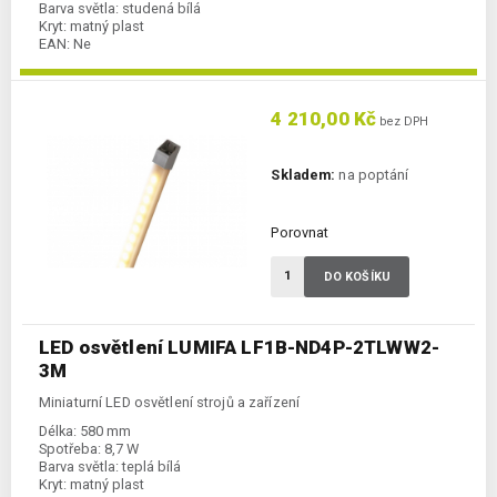
Barva světla:
studená bílá
Kryt:
matný plast
EAN:
Ne
4 210,00 Kč
bez DPH
Skladem:
na poptání
Porovnat
DO KOŠÍKU
LED osvětlení LUMIFA LF1B-ND4P-2TLWW2-
3M
Miniaturní LED osvětlení strojů a zařízení
Délka:
580 mm
Spotřeba:
8,7 W
Barva světla:
teplá bílá
Kryt:
matný plast