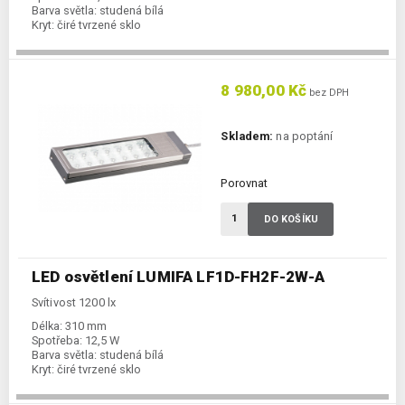
Barva světla:
studená bílá
Kryt:
čiré tvrzené sklo
8 980,00 Kč
bez DPH
Skladem:
na poptání
Porovnat
DO KOŠÍKU
LED osvětlení LUMIFA LF1D-FH2F-2W-A
Svítivost 1200 lx
Délka:
310 mm
Spotřeba:
12,5 W
Barva světla:
studená bílá
Kryt:
čiré tvrzené sklo