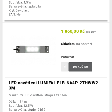
Spotřeba:
1,5 W
Barva světla:
teplá bílá
Kryt:
čirý plast
EAN:
Ne
1 860,00 Kč
bez DPH
Skladem:
na poptání
Porovnat
DO KOŠÍKU
LED osvětlení LUMIFA LF1B-NA4P-2THWW2-
3M
Miniaturní LED osvětlení strojů a zařízení
Délka:
134 mm
Spotřeba:
12,5 W
Barva světla:
studená bílá