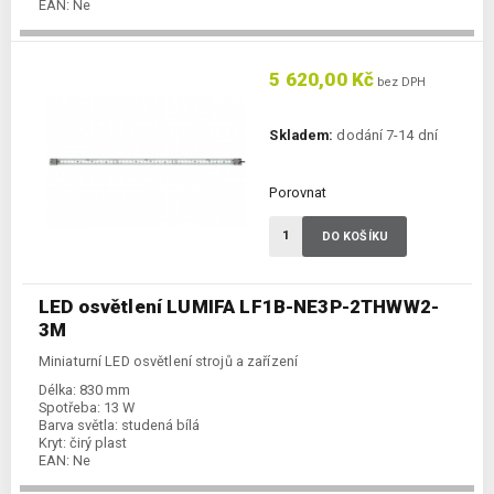
EAN:
Ne
5 620,00 Kč
bez DPH
Skladem:
dodání 7-14 dní
Porovnat
DO KOŠÍKU
LED osvětlení LUMIFA LF1B-NE3P-2THWW2-
3M
Miniaturní LED osvětlení strojů a zařízení
Délka:
830 mm
Spotřeba:
13 W
Barva světla:
studená bílá
Kryt:
čirý plast
EAN:
Ne