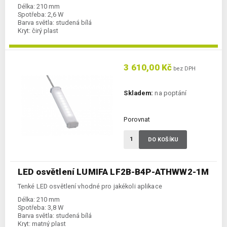
Délka:
210 mm
Spotřeba:
2,6 W
Barva světla:
studená bílá
Kryt:
čirý plast
3 610,00 Kč
bez DPH
Skladem:
na poptání
Porovnat
DO KOŠÍKU
LED osvětlení LUMIFA LF2B-B4P-ATHWW2-1M
Tenké LED osvětlení vhodné pro jakékoli aplikace
Délka:
210 mm
Spotřeba:
3,8 W
Barva světla:
studená bílá
Kryt:
matný plast