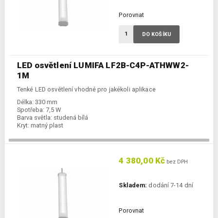
Porovnat
DO KOŠÍKU
LED osvětlení LUMIFA LF2B-C4P-ATHWW2-
1M
Tenké LED osvětlení vhodné pro jakékoli aplikace
Délka:
330 mm
Spotřeba:
7,5 W
Barva světla:
studená bílá
Kryt:
matný plast
4 380,00 Kč
bez DPH
Skladem:
dodání 7-14 dní
Porovnat