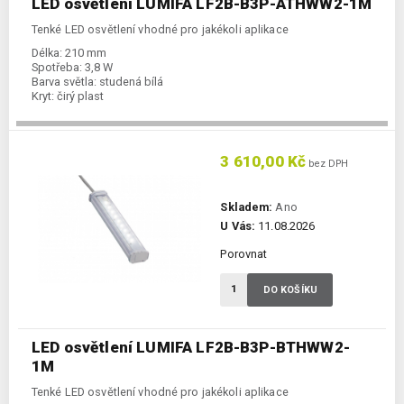
LED osvětlení LUMIFA LF2B-B3P-ATHWW2-1M
Tenké LED osvětlení vhodné pro jakékoli aplikace
Délka:
210 mm
Spotřeba:
3,8 W
Barva světla:
studená bílá
Kryt:
čirý plast
3 610,00 Kč
bez DPH
Skladem:
Ano
U Vás:
11.08.2026
Porovnat
DO KOŠÍKU
LED osvětlení LUMIFA LF2B-B3P-BTHWW2-
1M
Tenké LED osvětlení vhodné pro jakékoli aplikace