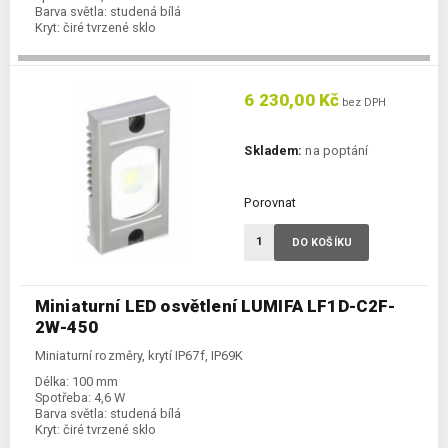
Barva světla:
studená bílá
Kryt:
čiré tvrzené sklo
6 230,00 Kč
bez DPH
Skladem:
na poptání
Porovnat
DO KOŠÍKU
Miniaturní LED osvětlení LUMIFA LF1D-C2F-
2W-450
Miniaturní rozměry, krytí IP67f, IP69K
Délka:
100 mm
Spotřeba:
4,6 W
Barva světla:
studená bílá
Kryt:
čiré tvrzené sklo