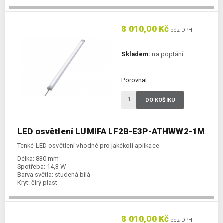
8 010,00 Kč
bez DPH
Skladem:
na poptání
Porovnat
DO KOŠÍKU
LED osvětlení LUMIFA LF2B-E3P-ATHWW2-1M
Tenké LED osvětlení vhodné pro jakékoli aplikace
Délka:
830 mm
Spotřeba:
14,3 W
Barva světla:
studená bílá
Kryt:
čirý plast
8 010,00 Kč
bez DPH