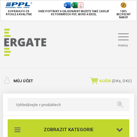
DOPRAVA PO ČR
VAŠE POPTÁVKY A OBJEDNÁVKY MŮŽETE TAKÉ
ZASÍLAT
100%
RYCHLE A KVALITNĚ
VE FORMÁTECH PDF, WORD A EXCEL
BEZPEČNÝ
NÁKUP
menu
MŮJ ÚČET
KOŠÍK
(
0
Ks,
0 Kč
)
ZOBRAZIT KATEGORIE