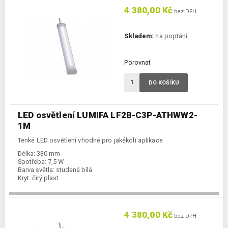
4 380,00 Kč
bez DPH
Skladem:
na poptání
Porovnat
DO KOŠÍKU
LED osvětlení LUMIFA LF2B-C3P-ATHWW2-
1M
Tenké LED osvětlení vhodné pro jakékoli aplikace
Délka:
330 mm
Spotřeba:
7,5 W
Barva světla:
studená bílá
Kryt:
čirý plast
4 380,00 Kč
bez DPH