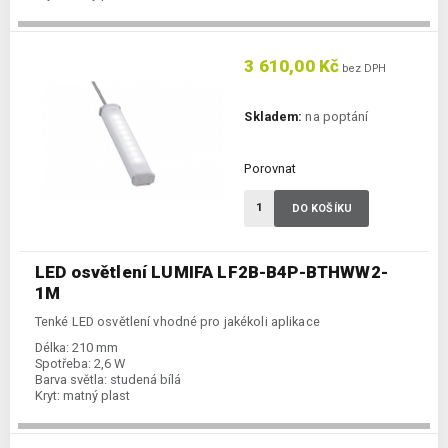
3 610,00 Kč
bez DPH
Skladem:
na poptání
Porovnat
DO KOŠÍKU
LED osvětlení LUMIFA LF2B-B4P-BTHWW2-
1M
Tenké LED osvětlení vhodné pro jakékoli aplikace
Délka:
210 mm
Spotřeba:
2,6 W
Barva světla:
studená bílá
Kryt:
matný plast