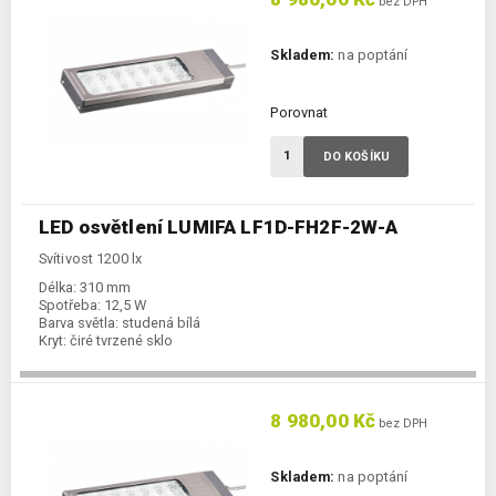
bez DPH
Skladem:
na poptání
Porovnat
DO KOŠÍKU
LED osvětlení LUMIFA LF1D-FH2F-2W-A
Svítivost 1200 lx
Délka:
310 mm
Spotřeba:
12,5 W
Barva světla:
studená bílá
Kryt:
čiré tvrzené sklo
8 980,00 Kč
bez DPH
Skladem:
na poptání