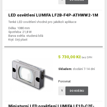
LED osvětlení LUMIFA LF2B-F4P-ATHWW2-1M
Tenké LED osvětlení vhodné pro jakékoli aplikace
Délka:
1080 mm
Spotřeba:
21,8 W
Barva světla:
studená bílá
Kryt:
čirý plast
5 730,00 Kč
bez DPH
Skladem:
dodání 7-14 dní
Porovnat
DO KOŠÍKU
Miniaturní LED osvětlení LUMIFA LF1D-C2F-