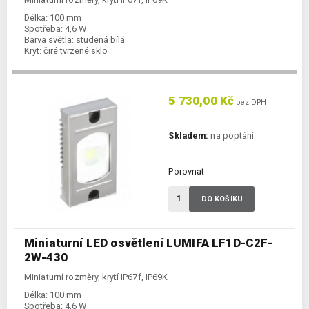
Délka:
100 mm
Spotřeba:
4,6 W
Barva světla:
studená bílá
Kryt:
čiré tvrzené sklo
5 730,00 Kč
bez DPH
Skladem:
na poptání
Porovnat
DO KOŠÍKU
Miniaturní LED osvětlení LUMIFA LF1D-C2F-
2W-430
Miniaturní rozměry, krytí IP67f, IP69K
Délka:
100 mm
Spotřeba:
4,6 W