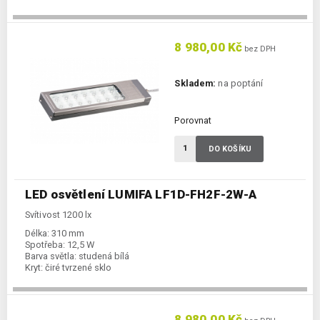
8 980,00 Kč
bez DPH
Skladem:
na poptání
Porovnat
DO KOŠÍKU
LED osvětlení LUMIFA LF1D-FH2F-2W-A
Svítivost 1200 lx
Délka:
310 mm
Spotřeba:
12,5 W
Barva světla:
studená bílá
Kryt:
čiré tvrzené sklo
8 980,00 Kč