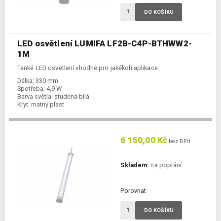
DO KOŠÍKU
LED osvětlení LUMIFA LF2B-C4P-BTHWW2-
1M
Tenké LED osvětlení vhodné pro jakékoli aplikace
Délka:
330 mm
Spotřeba:
4,9 W
Barva světla:
studená bílá
Kryt:
matný plast
6 150,00 Kč
bez DPH
Skladem:
na poptání
Porovnat
DO KOŠÍKU