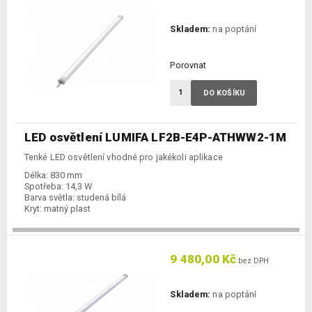
Skladem:
na poptání
Porovnat
DO KOŠÍKU
LED osvětlení LUMIFA LF2B-E4P-ATHWW2-1M
Tenké LED osvětlení vhodné pro jakékoli aplikace
Délka:
830 mm
Spotřeba:
14,3 W
Barva světla:
studená bílá
Kryt:
matný plast
9 480,00 Kč
bez DPH
Skladem:
na poptání