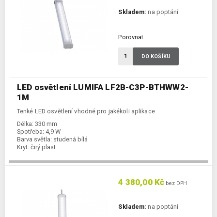
Skladem:
na poptání
Porovnat
DO KOŠÍKU
LED osvětlení LUMIFA LF2B-C3P-BTHWW2-
1M
Tenké LED osvětlení vhodné pro jakékoli aplikace
Délka:
330 mm
Spotřeba:
4,9 W
Barva světla:
studená bílá
Kryt:
čirý plast
4 380,00 Kč
bez DPH
Skladem:
na poptání