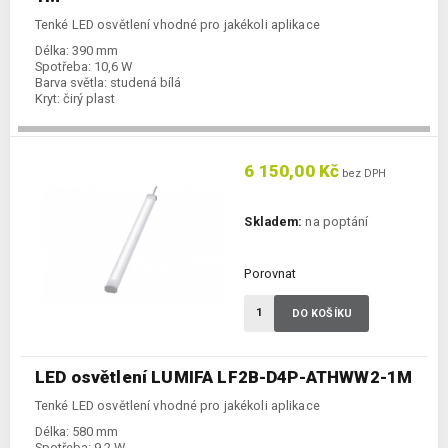
Tenké LED osvětlení vhodné pro jakékoli aplikace
Délka:
390 mm
Spotřeba:
10,6 W
Barva světla:
studená bílá
Kryt:
čirý plast
6 150,00 Kč
bez DPH
Skladem:
na poptání
Porovnat
DO KOŠÍKU
LED osvětlení LUMIFA LF2B-D4P-ATHWW2-1M
Tenké LED osvětlení vhodné pro jakékoli aplikace
Délka:
580 mm
Spotřeba:
9,2 W