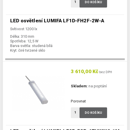
DO KOŠÍKU
LED osvětlení LUMIFA LF1D-FH2F-2W-A
Svítivost 1200 lx
Délka:
310 mm
Spotřeba:
12,5 W
Barva světla:
studená bílá
Kryt:
čiré tvrzené sklo
3 610,00 Kč
bez DPH
Skladem:
na poptání
Porovnat
DO KOŠÍKU