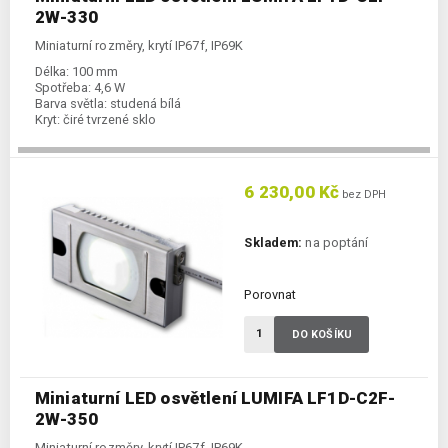
2W-330
Miniaturní rozměry, krytí IP67f, IP69K
Délka:
100 mm
Spotřeba:
4,6 W
Barva světla:
studená bílá
Kryt:
čiré tvrzené sklo
6 230,00 Kč
bez DPH
Skladem:
na poptání
Porovnat
DO KOŠÍKU
Miniaturní LED osvětlení LUMIFA LF1D-C2F-
2W-350
Miniaturní rozměry, krytí IP67f, IP69K