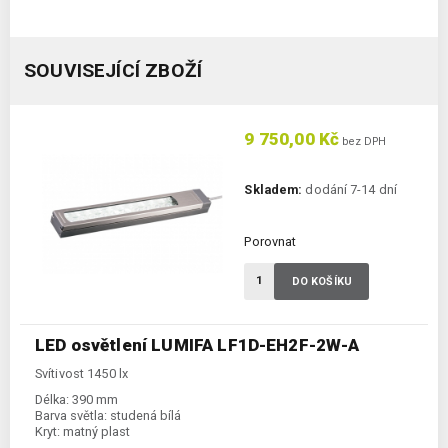
SOUVISEJÍCÍ ZBOŽÍ
9 750,00 Kč
bez DPH
Skladem:
dodání 7-14 dní
Porovnat
DO KOŠÍKU
LED osvětlení LUMIFA LF1D-EH2F-2W-A
Svítivost 1450 lx
Délka:
390 mm
Barva světla:
studená bílá
Kryt:
matný plast