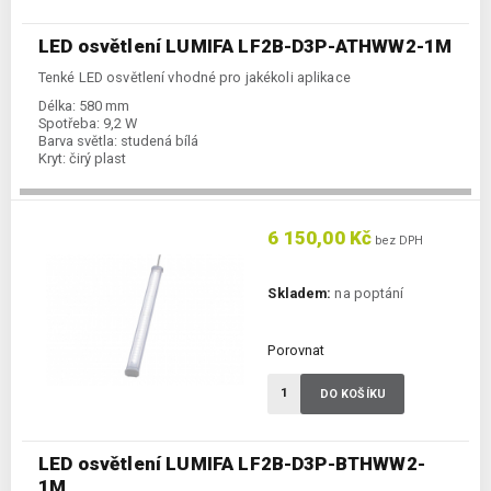
LED osvětlení LUMIFA LF2B-D3P-ATHWW2-1M
Tenké LED osvětlení vhodné pro jakékoli aplikace
Délka:
580 mm
Spotřeba:
9,2 W
Barva světla:
studená bílá
Kryt:
čirý plast
6 150,00 Kč
bez DPH
Skladem:
na poptání
Porovnat
DO KOŠÍKU
LED osvětlení LUMIFA LF2B-D3P-BTHWW2-
1M