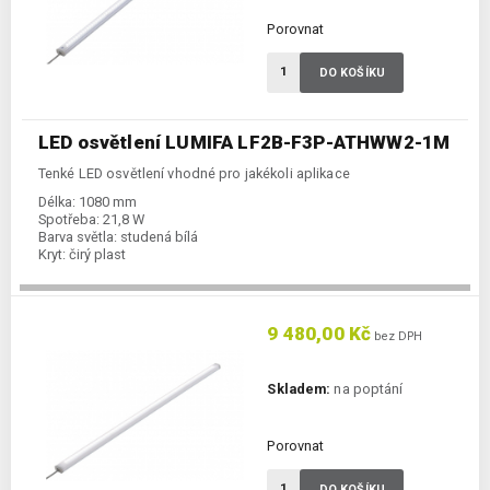
Porovnat
DO KOŠÍKU
LED osvětlení LUMIFA LF2B-F3P-ATHWW2-1M
Tenké LED osvětlení vhodné pro jakékoli aplikace
Délka:
1080 mm
Spotřeba:
21,8 W
Barva světla:
studená bílá
Kryt:
čirý plast
9 480,00 Kč
bez DPH
Skladem:
na poptání
Porovnat
DO KOŠÍKU