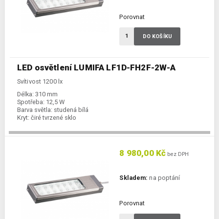
Porovnat
DO KOŠÍKU
LED osvětlení LUMIFA LF1D-FH2F-2W-A
Svítivost 1200 lx
Délka:
310 mm
Spotřeba:
12,5 W
Barva světla:
studená bílá
Kryt:
čiré tvrzené sklo
8 980,00 Kč
bez DPH
Skladem:
na poptání
Porovnat