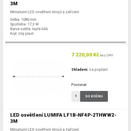
3M
Miniaturní LED osvětlení strojů a zařízení
Délka:
1080 mm
Spotřeba:
17,3 W
Barva světla:
teplá bílá
Kryt:
čirý plast
7 220,00 Kč
bez DPH
Skladem:
na poptání
Porovnat
DO KOŠÍKU
LED osvětlení LUMIFA LF1B-NF4P-2THWW2-
3M
Miniaturní LED osvětlení strojů a zařízení