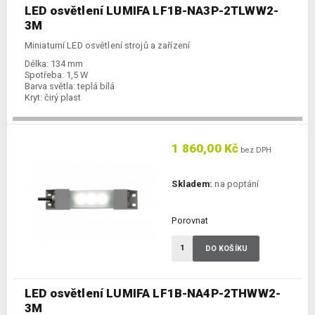
LED osvětlení LUMIFA LF1B-NA3P-2TLWW2-
3M
Miniaturní LED osvětlení strojů a zařízení
Délka:
134 mm
Spotřeba:
1,5 W
Barva světla:
teplá bílá
Kryt:
čirý plast
1 860,00 Kč
bez DPH
Skladem:
na poptání
Porovnat
DO KOŠÍKU
LED osvětlení LUMIFA LF1B-NA4P-2THWW2-
3M