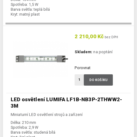
Spotřeba:
1,5 W
Barva světla:
teplá bílá
Kryt:
matný plast
2 210,00 Kč
bez DPH
Skladem:
na poptání
Porovnat
DO KOŠÍKU
LED osvětlení LUMIFA LF1B-NB3P-2THWW2-
3M
Miniaturní LED osvětlení strojů a zařízení
Délka:
210 mm
Spotřeba:
2,9 W
Barva světla:
studená bílá