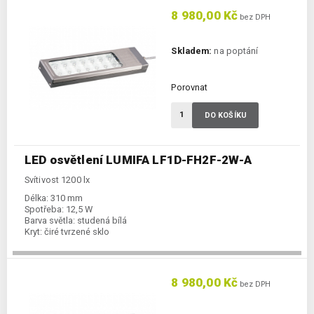
8 980,00 Kč
bez DPH
Skladem:
na poptání
Porovnat
DO KOŠÍKU
LED osvětlení LUMIFA LF1D-FH2F-2W-A
Svítivost 1200 lx
Délka:
310 mm
Spotřeba:
12,5 W
Barva světla:
studená bílá
Kryt:
čiré tvrzené sklo
8 980,00 Kč
bez DPH