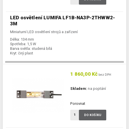
LED osvětlení LUMIFA LF1B-NA3P-2THWW2-
3M
Miniaturní LED osvětlení strojů a zařízení
Délka:
134 mm
Spotřeba:
1,5 W
Barva světla:
studená bílá
Kryt:
čirý plast
1 860,00 Kč
bez DPH
Skladem:
na poptání
Porovnat
DO KOŠÍKU