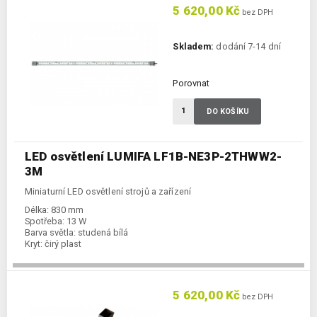
5 620,00 Kč
bez DPH
Skladem:
dodání 7-14 dní
Porovnat
DO KOŠÍKU
LED osvětlení LUMIFA LF1B-NE3P-2THWW2-
3M
Miniaturní LED osvětlení strojů a zařízení
Délka:
830 mm
Spotřeba:
13 W
Barva světla:
studená bílá
Kryt:
čirý plast
5 620,00 Kč
bez DPH