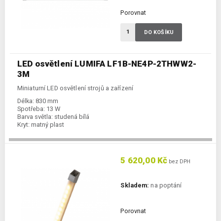
Porovnat
DO KOŠÍKU
LED osvětlení LUMIFA LF1B-NE4P-2THWW2-
3M
Miniaturní LED osvětlení strojů a zařízení
Délka:
830 mm
Spotřeba:
13 W
Barva světla:
studená bílá
Kryt:
matný plast
5 620,00 Kč
bez DPH
Skladem:
na poptání
Porovnat