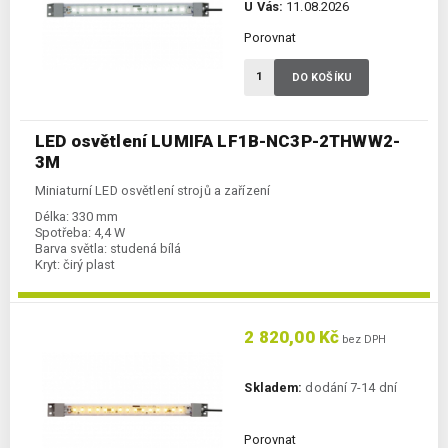
U Vás:
11.08.2026
Porovnat
DO KOŠÍKU
LED osvětlení LUMIFA LF1B-NC3P-2THWW2-
3M
Miniaturní LED osvětlení strojů a zařízení
Délka:
330 mm
Spotřeba:
4,4 W
Barva světla:
studená bílá
Kryt:
čirý plast
2 820,00 Kč
bez DPH
Skladem:
dodání 7-14 dní
Porovnat