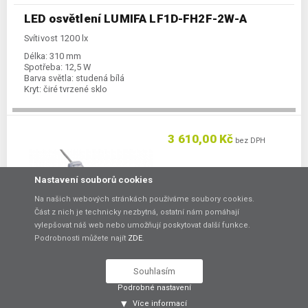
LED osvětlení LUMIFA LF1D-FH2F-2W-A
Svítivost 1200 lx
Délka:
310 mm
Spotřeba:
12,5 W
Barva světla:
studená bílá
Kryt:
čiré tvrzené sklo
3 610,00 Kč
bez DPH
Skladem:
na poptání
Nastavení souborů cookies
Na našich webových stránkách používáme soubory cookies.
Porovnat
Část z nich je technicky nezbytná, ostatní nám pomáhají
vylepšovat náš web nebo umožňují poskytovat další funkce.
DO KOŠÍKU
Podrobnosti můžete najít
ZDE
.
Souhlasím
LED osvětlení LUMIFA LF2B-B3P-ATHWW2-1M
Podrobné nastavení
Tenké LED osvětlení vhodné pro jakékoli aplikace
Více informací