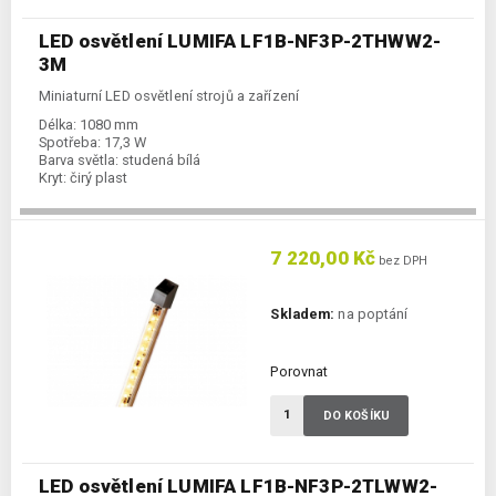
LED osvětlení LUMIFA LF1B-NF3P-2THWW2-
3M
Miniaturní LED osvětlení strojů a zařízení
Délka:
1080 mm
Spotřeba:
17,3 W
Barva světla:
studená bílá
Kryt:
čirý plast
7 220,00 Kč
bez DPH
Skladem:
na poptání
Porovnat
DO KOŠÍKU
LED osvětlení LUMIFA LF1B-NF3P-2TLWW2-