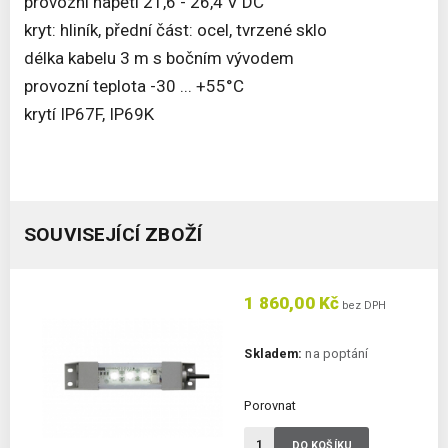
provozní napětí 21,6 - 26,4 V DC
kryt: hliník, přední část: ocel, tvrzené sklo
délka kabelu 3 m s bočním vývodem
provozní teplota -30 ... +55°C
krytí IP67F, IP69K
SOUVISEJÍCÍ ZBOŽÍ
1 860,00 Kč
bez DPH
Skladem:
na poptání
Porovnat
DO KOŠÍKU