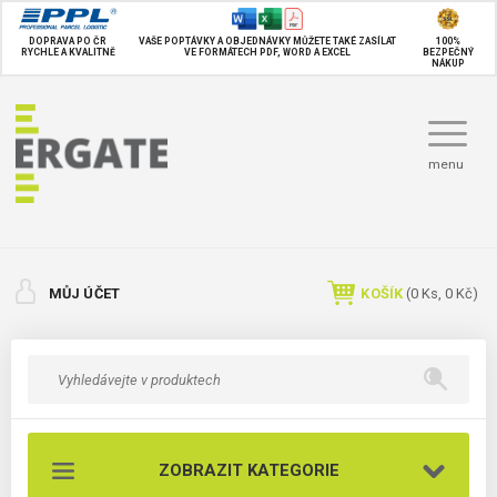
DOPRAVA PO ČR
VAŠE POPTÁVKY A OBJEDNÁVKY MŮŽETE TAKÉ
ZASÍLAT
100%
RYCHLE A KVALITNĚ
VE FORMÁTECH PDF, WORD A EXCEL
BEZPEČNÝ
NÁKUP
menu
MŮJ ÚČET
KOŠÍK
(
0
Ks,
0 Kč
)
ZOBRAZIT KATEGORIE