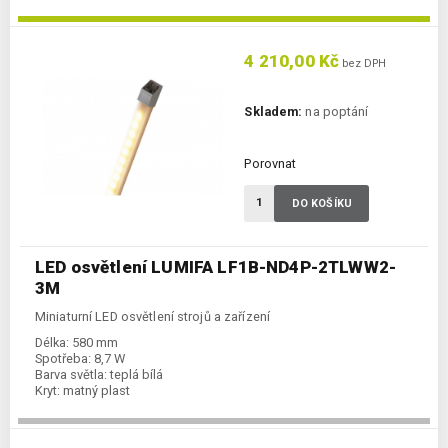
4 210,00 Kč
bez DPH
Skladem:
na poptání
Porovnat
DO KOŠÍKU
LED osvětlení LUMIFA LF1B-ND4P-2TLWW2-
3M
Miniaturní LED osvětlení strojů a zařízení
Délka:
580 mm
Spotřeba:
8,7 W
Barva světla:
teplá bílá
Kryt:
matný plast