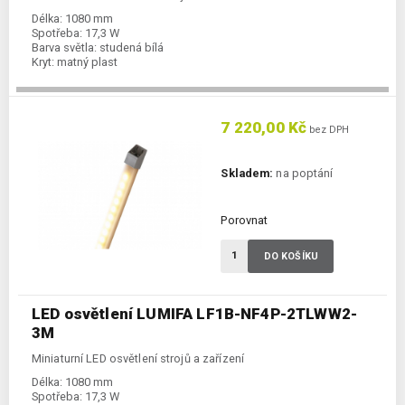
Délka:
1080 mm
Spotřeba:
17,3 W
Barva světla:
studená bílá
Kryt:
matný plast
7 220,00 Kč
bez DPH
Skladem:
na poptání
Porovnat
DO KOŠÍKU
LED osvětlení LUMIFA LF1B-NF4P-2TLWW2-
3M
Miniaturní LED osvětlení strojů a zařízení
Délka:
1080 mm
Spotřeba:
17,3 W