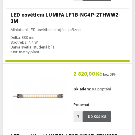
LED osvětlení LUMIFA LF1B-NC4P-2THWW2-
3M
Miniaturní LED osvětlení strojů a zařízení
Délka:
330 mm
Spotřeba:
4,4 W
Barva světla:
studená bílá
Kryt:
matný plast
2 820,00 Kč
bez DPH
Skladem:
na poptání
Porovnat
DO KOŠÍKU