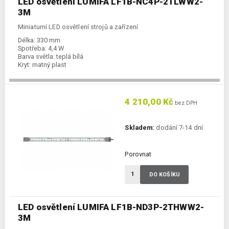
LED osvětlení LUMIFA LF1B-NC4P-2TLWW2-
3M
Miniaturní LED osvětlení strojů a zařízení
Délka:
330 mm
Spotřeba:
4,4 W
Barva světla:
teplá bílá
Kryt:
matný plast
4 210,00 Kč
bez DPH
Skladem:
dodání 7-14 dní
Porovnat
DO KOŠÍKU
LED osvětlení LUMIFA LF1B-ND3P-2THWW2-
3M