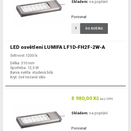
Skladem:
na poptání
Porovnat
DO KOŠÍKU
LED osvětlení LUMIFA LF1D-FH2F-2W-A
Svítivost 1200 lx
Délka:
310 mm
Spotřeba:
12,5 W
Barva světla:
studená bílá
Kryt:
čiré tvrzené sklo
8 980,00 Kč
bez DPH
Skladem:
na poptání
Porovnat