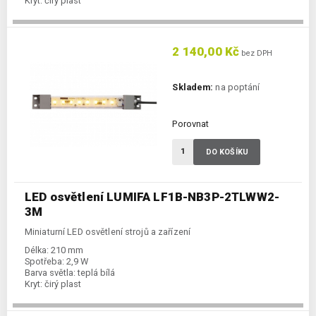
Kryt:
čirý plast
2 140,00 Kč
bez DPH
Skladem:
na poptání
Porovnat
DO KOŠÍKU
LED osvětlení LUMIFA LF1B-NB3P-2TLWW2-
3M
Miniaturní LED osvětlení strojů a zařízení
Délka:
210 mm
Spotřeba:
2,9 W
Barva světla:
teplá bílá
Kryt:
čirý plast