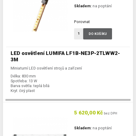
Skladem:
na poptání
Porovnat
DO KOŠÍKU
LED osvětlení LUMIFA LF1B-NE3P-2TLWW2-
3M
Miniaturní LED osvětlení strojů a zařízení
Délka:
830 mm
Spotřeba:
13 W
Barva světla:
teplá bílá
Kryt:
čirý plast
5 620,00 Kč
bez DPH
Skladem:
na poptání