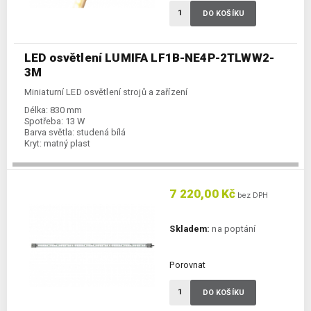
DO KOŠÍKU
LED osvětlení LUMIFA LF1B-NE4P-2TLWW2-
3M
Miniaturní LED osvětlení strojů a zařízení
Délka:
830 mm
Spotřeba:
13 W
Barva světla:
studená bílá
Kryt:
matný plast
7 220,00 Kč
bez DPH
Skladem:
na poptání
Porovnat
DO KOŠÍKU