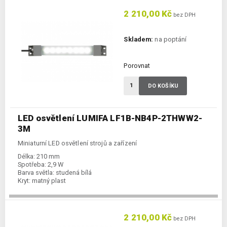
2 210,00 Kč
bez DPH
Skladem:
na poptání
Porovnat
DO KOŠÍKU
LED osvětlení LUMIFA LF1B-NB4P-2THWW2-
3M
Miniaturní LED osvětlení strojů a zařízení
Délka:
210 mm
Spotřeba:
2,9 W
Barva světla:
studená bílá
Kryt:
matný plast
2 210,00 Kč
bez DPH