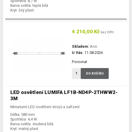
Spotřeba:
8,7 W
Barva světla:
teplá bílá
Kryt:
čirý plast
4 210,00 Kč
bez DPH
Skladem:
Ano
U Vás:
11.08.2026
Porovnat
DO KOŠÍKU
LED osvětlení LUMIFA LF1B-ND4P-2THWW2-
3M
Miniaturní LED osvětlení strojů a zařízení
Délka:
580 mm
Spotřeba:
4,4 W
Barva světla:
studená bílá
Kryt:
matný plast