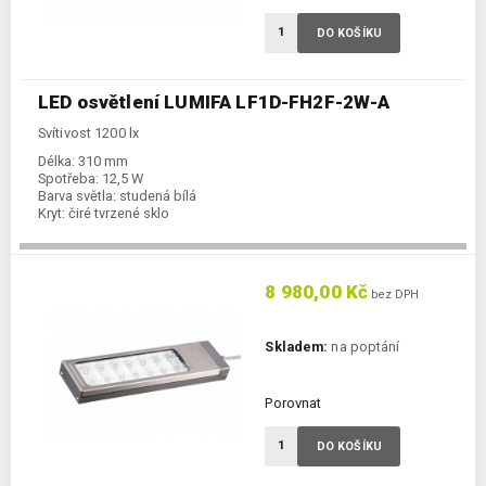
DO KOŠÍKU
LED osvětlení LUMIFA LF1D-FH2F-2W-A
Svítivost 1200 lx
Délka:
310 mm
Spotřeba:
12,5 W
Barva světla:
studená bílá
Kryt:
čiré tvrzené sklo
8 980,00 Kč
bez DPH
Skladem:
na poptání
Porovnat
DO KOŠÍKU