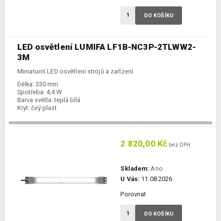
DO KOŠÍKU
LED osvětlení LUMIFA LF1B-NC3P-2TLWW2-
3M
Miniaturní LED osvětlení strojů a zařízení
Délka:
330 mm
Spotřeba:
4,4 W
Barva světla:
teplá bílá
Kryt:
čirý plast
2 820,00 Kč
bez DPH
Skladem:
Ano
U Vás:
11.08.2026
Porovnat
DO KOŠÍKU