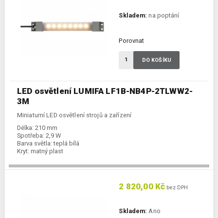
Skladem:
na poptání
Porovnat
DO KOŠÍKU
LED osvětlení LUMIFA LF1B-NB4P-2TLWW2-
3M
Miniaturní LED osvětlení strojů a zařízení
Délka:
210 mm
Spotřeba:
2,9 W
Barva světla:
teplá bílá
Kryt:
matný plast
2 820,00 Kč
bez DPH
Skladem:
Ano