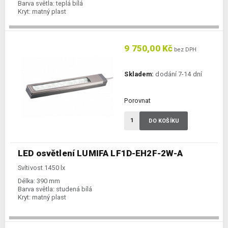
Barva světla:
teplá bílá
Kryt:
matný plast
9 750,00 Kč
bez DPH
Skladem:
dodání 7-14 dní
Porovnat
DO KOŠÍKU
LED osvětlení LUMIFA LF1D-EH2F-2W-A
Svítivost 1450 lx
Délka:
390 mm
Barva světla:
studená bílá
Kryt:
matný plast