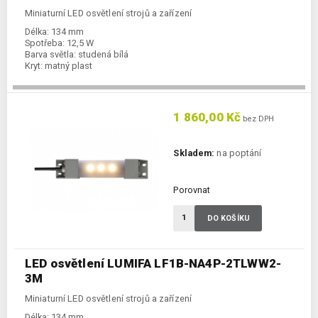
Miniaturní LED osvětlení strojů a zařízení
Délka:
134 mm
Spotřeba:
12,5 W
Barva světla:
studená bílá
Kryt:
matný plast
1 860,00 Kč
bez DPH
Skladem:
na poptání
Porovnat
DO KOŠÍKU
LED osvětlení LUMIFA LF1B-NA4P-2TLWW2-
3M
Miniaturní LED osvětlení strojů a zařízení
Délka:
134 mm