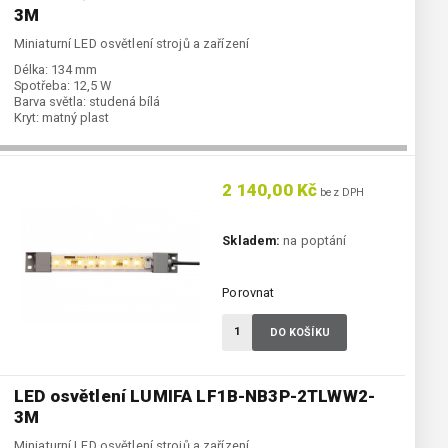
3M
Miniaturní LED osvětlení strojů a zařízení
Délka:
134 mm
Spotřeba:
12,5 W
Barva světla:
studená bílá
Kryt:
matný plast
2 140,00 Kč
bez DPH
Skladem:
na poptání
Porovnat
DO KOŠÍKU
LED osvětlení LUMIFA LF1B-NB3P-2TLWW2-
3M
Miniaturní LED osvětlení strojů a zařízení