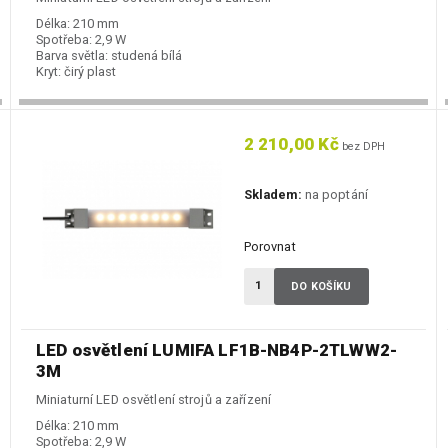
Délka:
210 mm
Spotřeba:
2,9 W
Barva světla:
studená bílá
Kryt:
čirý plast
2 210,00 Kč
bez DPH
Skladem:
na poptání
Porovnat
DO KOŠÍKU
LED osvětlení LUMIFA LF1B-NB4P-2TLWW2-
3M
Miniaturní LED osvětlení strojů a zařízení
Délka:
210 mm
Spotřeba:
2,9 W