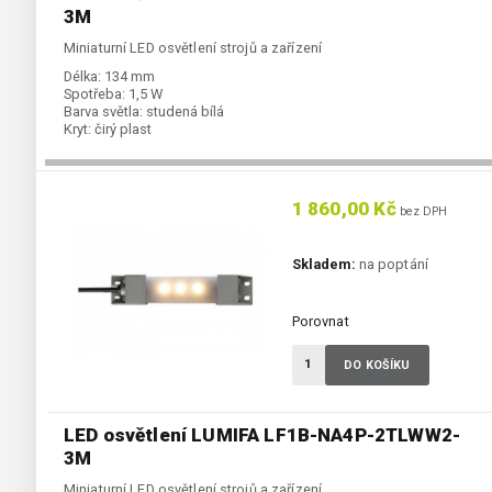
3M
Miniaturní LED osvětlení strojů a zařízení
Délka:
134 mm
Spotřeba:
1,5 W
Barva světla:
studená bílá
Kryt:
čirý plast
1 860,00 Kč
bez DPH
Skladem:
na poptání
Porovnat
DO KOŠÍKU
LED osvětlení LUMIFA LF1B-NA4P-2TLWW2-
3M
Miniaturní LED osvětlení strojů a zařízení