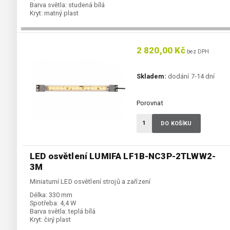
Barva světla:
studená bílá
Kryt:
matný plast
2 820,00 Kč
bez DPH
Skladem:
dodání 7-14 dní
Porovnat
DO KOŠÍKU
LED osvětlení LUMIFA LF1B-NC3P-2TLWW2-
3M
Miniaturní LED osvětlení strojů a zařízení
Délka:
330 mm
Spotřeba:
4,4 W
Barva světla:
teplá bílá
Kryt:
čirý plast