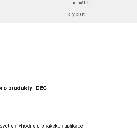
studená bílá
čirý plast
ro produkty IDEC
větlení vhodné pro jakékoli aplikace