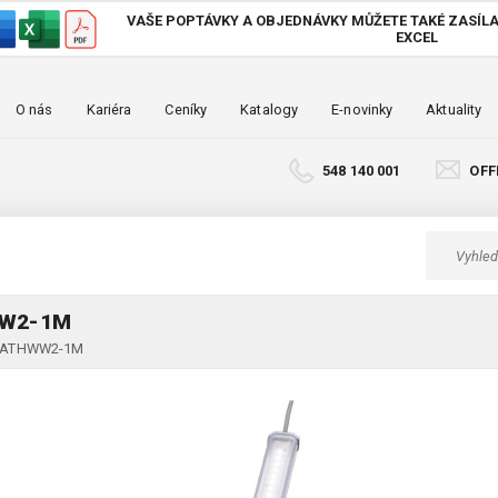
VAŠE POPTÁVKY A OBJEDNÁVKY MŮŽETE TAKÉ
ZASÍLA
EXCEL
O nás
Kariéra
Ceníky
Katalogy
E-novinky
Aktuality
548 140 001
OFF
WW2-1M
3P-ATHWW2-1M