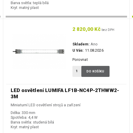
Barva světla:
teplá bílá
Kryt:
matný plast
2 820,00 Kč
bez DPH
Skladem:
Ano
U Vás:
11.08.2026
Porovnat
DO KOŠÍKU
LED osvětlení LUMIFA LF1B-NC4P-2THWW2-
3M
Miniaturní LED osvětlení strojů a zařízení
Délka:
330 mm
Spotřeba:
4,4 W
Barva světla:
studená bílá
Kryt:
matný plast