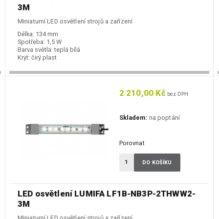
3M
Miniaturní LED osvětlení strojů a zařízení
Délka:
134 mm
Spotřeba:
1,5 W
Barva světla:
teplá bílá
Kryt:
čirý plast
2 210,00 Kč
bez DPH
Skladem:
na poptání
Porovnat
DO KOŠÍKU
LED osvětlení LUMIFA LF1B-NB3P-2THWW2-
3M
Miniaturní LED osvětlení strojů a zařízení