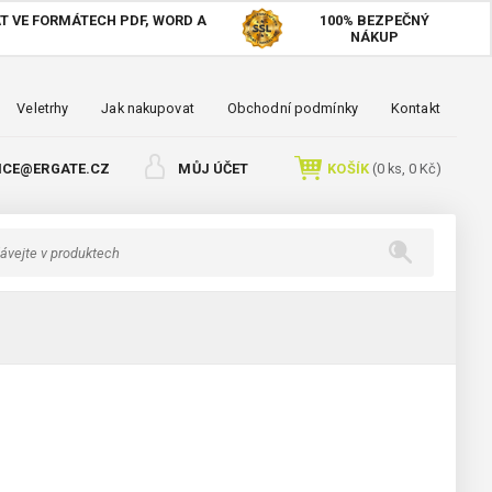
T VE FORMÁTECH PDF, WORD A
100%
BEZPEČNÝ
NÁKUP
Veletrhy
Jak nakupovat
Obchodní podmínky
Kontakt
ICE@ERGATE.CZ
MŮJ ÚČET
KOŠÍK
(
0
ks,
0 Kč
)