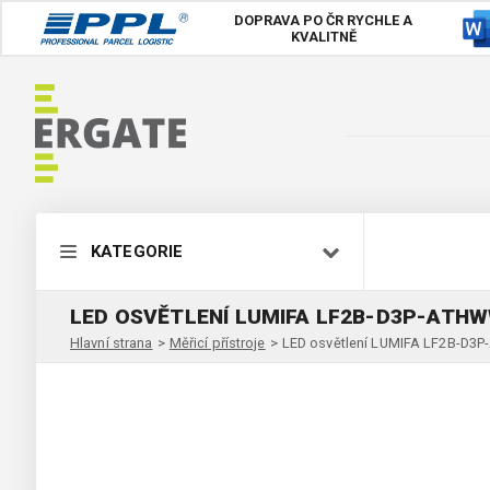
DOPRAVA PO ČR
RYCHLE A
KVALITNĚ
KATEGORIE
LED OSVĚTLENÍ LUMIFA LF2B-D3P-ATH
Hlavní strana
>
Měřicí přístroje
>
LED osvětlení LUMIFA LF2B-D