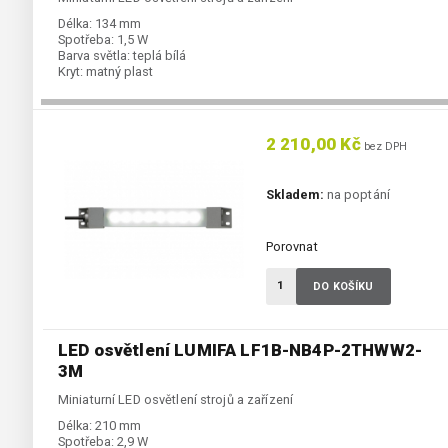
Délka:
134 mm
Spotřeba:
1,5 W
Barva světla:
teplá bílá
Kryt:
matný plast
2 210,00 Kč
bez DPH
Skladem:
na poptání
Porovnat
DO KOŠÍKU
LED osvětlení LUMIFA LF1B-NB4P-2THWW2-
3M
Miniaturní LED osvětlení strojů a zařízení
Délka:
210 mm
Spotřeba:
2,9 W