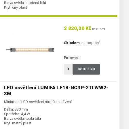
Barva světla:
studená bílá
Kryt:
čirý plast
2 820,00 Kč
bez DPH
Skladem:
na poptání
Porovnat
DO KOŠÍKU
LED osvětlení LUMIFA LF1B-NC4P-2TLWW2-
3M
Miniaturní LED osvětlení strojů a zařízení
Délka:
330 mm
Spotřeba:
4,4 W
Barva světla:
teplá bílá
Kryt:
matný plast