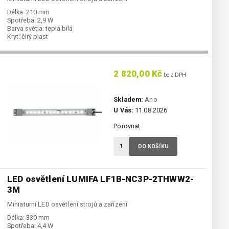
Délka:
210 mm
Spotřeba:
2,9 W
Barva světla:
teplá bílá
Kryt:
čirý plast
2 820,00 Kč
bez DPH
Skladem:
Ano
U Vás:
11.08.2026
Porovnat
DO KOŠÍKU
LED osvětlení LUMIFA LF1B-NC3P-2THWW2-
3M
Miniaturní LED osvětlení strojů a zařízení
Délka:
330 mm
Spotřeba:
4,4 W