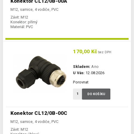
Konektor CL12/0B-00A
M12, samice, 4 vodiče, PVC
Závit:
M12
Konektor:
přímý
Materiál:
PVC
170,00 Kč
bez DPH
Skladem:
Ano
U Vás:
12.08.2026
Porovnat
DO KOŠÍKU
Konektor CL12/0B-00C
M12, samice, 4 vodiče, PVC
Závit:
M12