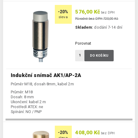
576,00 Kč
-20%
bez DPH
sleva
Původně bez DPH 720,00 Kč
Skladem:
dodání 7-14 dní
Porovnat
DO KOŠÍKU
Indukční snímač AK1/AP-2A
Průměr M18, dosah 8mm, kabel 2m
Průměr:
M18
Dosah:
8 mm
Ukončení:
kabel 2 m
Prostředí ATEX:
ne
Spínání:
NO / PNP
408,00 Kč
-20%
bez DPH
sleva