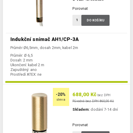
Porovnat
DO KOŠÍKU
Indukční snímač AH1/CP-3A
Průměr Ø6,5mm, dosah 2mm, kabel 2m
Průměr:
Ø 6,5
Dosah:
2 mm
Ukončení:
kabel 2 m
Zapuštěný:
ano
Prostředí ATEX:
ne
Spínání:
NC / PNP
688,00 Kč
-20%
bez DPH
sleva
Původně bez DPH 860,00 Kč
Skladem:
dodání 7-14 dní
Porovnat