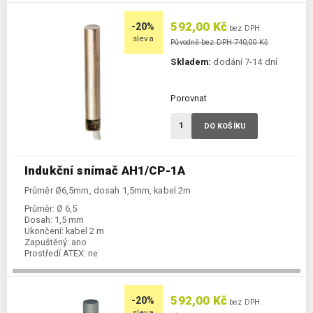
592,00 Kč
-20%
bez DPH
sleva
Původně bez DPH 740,00 Kč
Skladem:
dodání 7-14 dní
Porovnat
DO KOŠÍKU
Indukční snímač AH1/CP-1A
Průměr Ø6,5mm, dosah 1,5mm, kabel 2m
Průměr:
Ø 6,5
Dosah:
1,5 mm
Ukončení:
kabel 2 m
Zapuštěný:
ano
Prostředí ATEX:
ne
Spínání:
NC / PNP
592,00 Kč
-20%
bez DPH
sleva