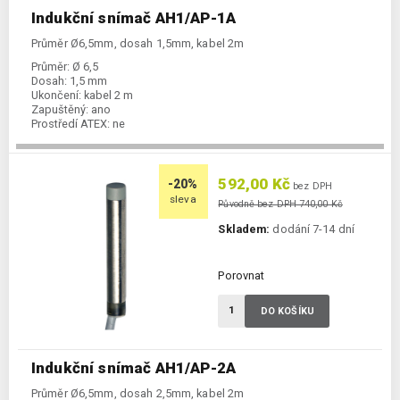
Indukční snímač AH1/AP-1A
Průměr Ø6,5mm, dosah 1,5mm, kabel 2m
Průměr:
Ø 6,5
Dosah:
1,5 mm
Ukončení:
kabel 2 m
Zapuštěný:
ano
Prostředí ATEX:
ne
Spínání:
NO / PNP
592,00 Kč
-20%
bez DPH
sleva
Původně bez DPH 740,00 Kč
Skladem:
dodání 7-14 dní
Porovnat
DO KOŠÍKU
Indukční snímač AH1/AP-2A
Průměr Ø6,5mm, dosah 2,5mm, kabel 2m