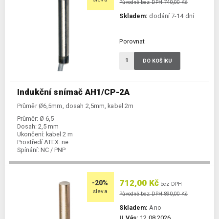
Původně bez DPH 740,00 Kč
Skladem:
dodání 7-14 dní
Porovnat
DO KOŠÍKU
Indukční snímač AH1/CP-2A
Průměr Ø6,5mm, dosah 2,5mm, kabel 2m
Průměr:
Ø 6,5
Dosah:
2,5 mm
Ukončení:
kabel 2 m
Prostředí ATEX:
ne
Spínání:
NC / PNP
712,00 Kč
-20%
bez DPH
sleva
Původně bez DPH 890,00 Kč
Skladem:
Ano
U Vás:
12.08.2026