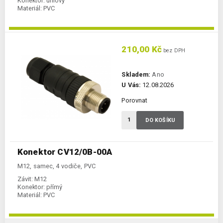
Konektor:
úhlový
Materiál:
PVC
210,00 Kč
bez DPH
Skladem:
Ano
U Vás:
12.08.2026
Porovnat
DO KOŠÍKU
Konektor CV12/0B-00A
M12, samec, 4 vodiče, PVC
Závit:
M12
Konektor:
přímý
Materiál:
PVC