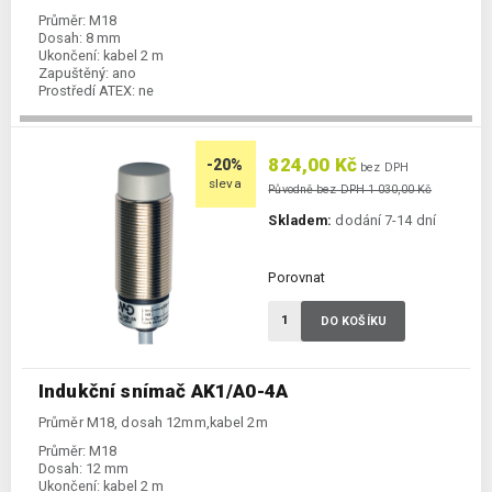
Průměr:
M18
Dosah:
8 mm
Ukončení:
kabel 2 m
Zapuštěný:
ano
Prostředí ATEX:
ne
Spínání:
NO / PNP / NPN
824,00 Kč
-20%
bez DPH
sleva
Původně bez DPH 1 030,00 Kč
Skladem:
dodání 7-14 dní
Porovnat
DO KOŠÍKU
Indukční snímač AK1/A0-4A
Průměr M18, dosah 12mm,kabel 2m
Průměr:
M18
Dosah:
12 mm
Ukončení:
kabel 2 m