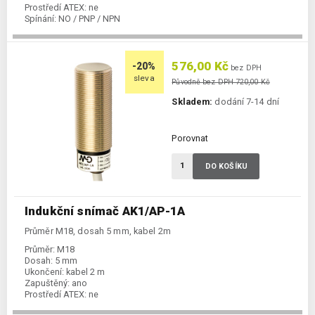
Prostředí ATEX:
ne
Spínání:
NO / PNP / NPN
576,00 Kč
-20%
bez DPH
sleva
Původně bez DPH 720,00 Kč
Skladem:
dodání 7-14 dní
Porovnat
DO KOŠÍKU
Indukční snímač AK1/AP-1A
Průměr M18, dosah 5 mm, kabel 2m
Průměr:
M18
Dosah:
5 mm
Ukončení:
kabel 2 m
Zapuštěný:
ano
Prostředí ATEX:
ne
Spínání:
NO / PNP