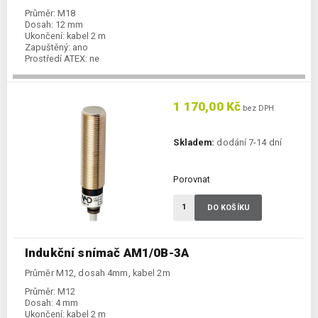
Průměr:
M18
Dosah:
12 mm
Ukončení:
kabel 2 m
Zapuštěný:
ano
Prostředí ATEX:
ne
Spínání:
NC / PNP
1 170,00 Kč
bez DPH
Skladem:
dodání 7-14 dní
Porovnat
DO KOŠÍKU
Indukční snímač AM1/0B-3A
Průměr M12, dosah 4mm, kabel 2m
Průměr:
M12
Dosah:
4 mm
Ukončení:
kabel 2 m