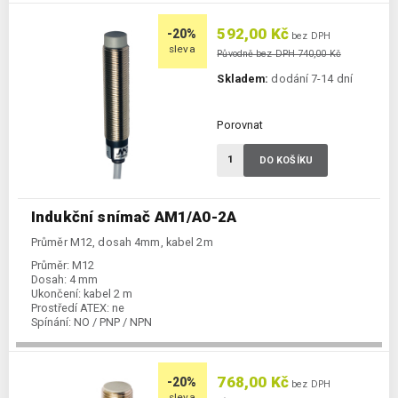
592,00 Kč
-20%
bez DPH
sleva
Původně bez DPH 740,00 Kč
Skladem:
dodání 7-14 dní
Porovnat
DO KOŠÍKU
Indukční snímač AM1/A0-2A
Průměr M12, dosah 4mm, kabel 2m
Průměr:
M12
Dosah:
4 mm
Ukončení:
kabel 2 m
Prostředí ATEX:
ne
Spínání:
NO / PNP / NPN
768,00 Kč
-20%
bez DPH
sleva