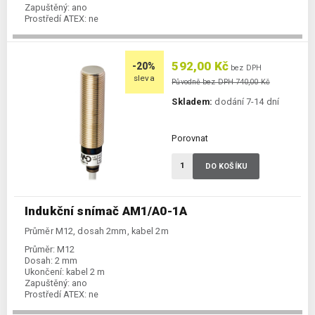
Zapuštěný:
ano
Prostředí ATEX:
ne
Spínání:
NO / NC, PNP + NPN
592,00 Kč
-20%
bez DPH
sleva
Původně bez DPH 740,00 Kč
Skladem:
dodání 7-14 dní
Porovnat
DO KOŠÍKU
Indukční snímač AM1/A0-1A
Průměr M12, dosah 2mm, kabel 2m
Průměr:
M12
Dosah:
2 mm
Ukončení:
kabel 2 m
Zapuštěný:
ano
Prostředí ATEX:
ne
Spínání:
NO / PNP / NPN