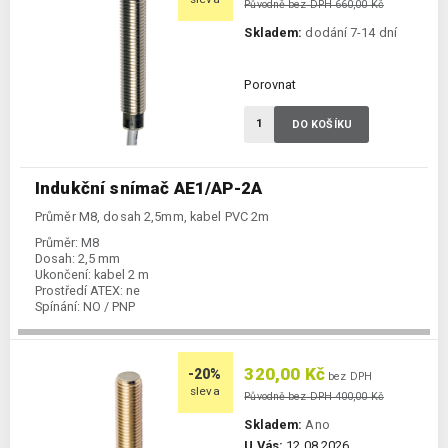
Původně bez DPH 660,00 Kč
Skladem:
dodání 7-14 dní
Porovnat
DO KOŠÍKU
Indukční snímač AE1/AP-2A
Průměr M8, dosah 2,5mm, kabel PVC 2m
Průměr:
M8
Dosah:
2,5 mm
Ukončení:
kabel 2 m
Prostředí ATEX:
ne
Spínání:
NO / PNP
320,00 Kč
-20%
bez DPH
sleva
Původně bez DPH 400,00 Kč
Skladem:
Ano
U Vás:
12.08.2026