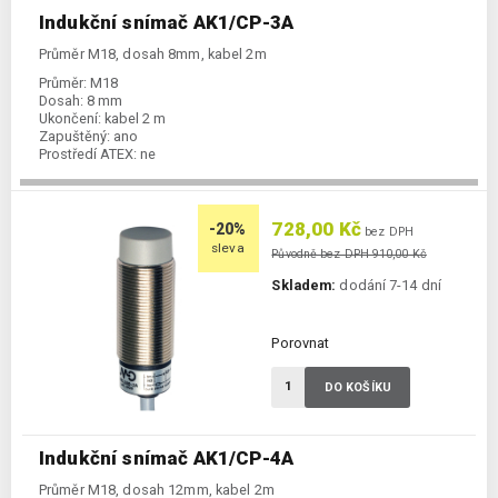
Indukční snímač AK1/CP-3A
Průměr M18, dosah 8mm, kabel 2m
Průměr:
M18
Dosah:
8 mm
Ukončení:
kabel 2 m
Zapuštěný:
ano
Prostředí ATEX:
ne
Spínání:
NC / PNP
728,00 Kč
-20%
bez DPH
sleva
Původně bez DPH 910,00 Kč
Skladem:
dodání 7-14 dní
Porovnat
DO KOŠÍKU
Indukční snímač AK1/CP-4A
Průměr M18, dosah 12mm, kabel 2m