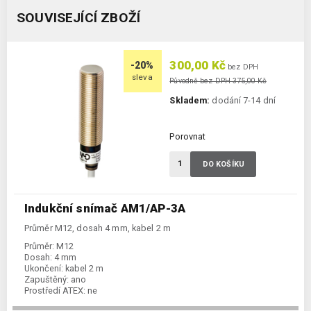
SOUVISEJÍCÍ ZBOŽÍ
300,00 Kč
-20%
bez DPH
sleva
Původně bez DPH 375,00 Kč
Skladem:
dodání 7-14 dní
Porovnat
DO KOŠÍKU
Indukční snímač AM1/AP-3A
Průměr M12, dosah 4 mm, kabel 2 m
Průměr:
M12
Dosah:
4 mm
Ukončení:
kabel 2 m
Zapuštěný:
ano
Prostředí ATEX:
ne
Spínání:
NO / PNP