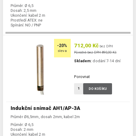
Průměr:
Ø 6,5
Dosah:
2,5 mm
Ukončení:
kabel 2 m
Prostředí ATEX:
ne
Spínání:
NO / PNP
712,00 Kč
-20%
bez DPH
sleva
Původně bez DPH 890,00 Kč
Skladem:
dodání 7-14 dní
Porovnat
DO KOŠÍKU
Indukční snímač AH1/AP-3A
Průměr Ø6,5mm, dosah 2mm, kabel 2m
Průměr:
Ø 6,5
Dosah:
2 mm
Ukončení:
kabel 2 m