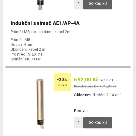
DO KOŠÍKU
Indukční snímač AE1/AP-4A
Průměr M8, dosah 4mm, kabel 2m
Průměr:
M8
Dosah:
4 mm
Ukončení:
kabel 2 m
Prostředí ATEX:
ne
Spínání:
NO / PNP
592,00 Kč
-20%
bez DPH
sleva
Původně bez DPH 740,00 Kč
Skladem:
dodání 7-14 dní
Porovnat
DO KOŠÍKU