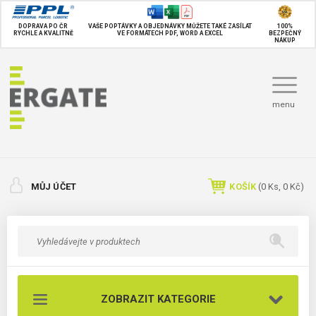
DOPRAVA PO ČR
VAŠE POPTÁVKY A OBJEDNÁVKY MŮŽETE TAKÉ
ZASÍLAT
100%
RYCHLE A KVALITNĚ
VE FORMÁTECH PDF, WORD A EXCEL
BEZPEČNÝ
NÁKUP
menu
MŮJ ÚČET
KOŠÍK
(
0
Ks,
0 Kč
)
ZOBRAZIT KATEGORIE