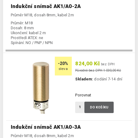
Indukční snímač AK1/A0-2A
Průměr M18, dosah 8mm, kabel 2m
Průměr:
M18
Dosah:
8 mm
Ukončení:
kabel 2 m
Prostředí ATEX:
ne
Spínání:
NO / PNP / NPN
824,00 Kč
-20%
bez DPH
sleva
Původně bez DPH 1 030,00 Kč
Skladem:
dodání 7-14 dní
Porovnat
DO KOŠÍKU
Indukční snímač AK1/A0-3A
Průměr M18, dosah 8mm, kabel 2m