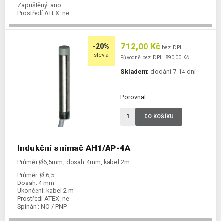
Zapuštěný:
ano
Prostředí ATEX:
ne
Spínání:
NO / PNP
712,00 Kč
-20%
bez DPH
sleva
Původně bez DPH 890,00 Kč
Skladem:
dodání 7-14 dní
Porovnat
DO KOŠÍKU
Indukční snímač AH1/AP-4A
Průměr Ø6,5mm, dosah 4mm, kabel 2m
Průměr:
Ø 6,5
Dosah:
4 mm
Ukončení:
kabel 2 m
Prostředí ATEX:
ne
Spínání:
NO / PNP