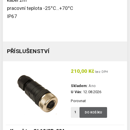
kabel 2m
pracovní teplota -25°C…+70°C
IP67
PŘÍSLUŠENSTVÍ
210,00 Kč
bez DPH
Skladem:
Ano
U Vás:
12.08.2026
Porovnat
DO KOŠÍKU