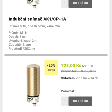
DO KOŠÍKU
Indukční snímač AK1/CP-1A
Průměr M18, dosah 5mm, kabel 2m
Průměr:
M18
Dosah:
5 mm
Ukončení:
kabel 2 m
Zapuštěný:
ano
Prostředí ATEX:
ne
Spínání:
NC / PNP
728,00 Kč
-20%
bez DPH
sleva
Původně bez DPH 910,00 Kč
Skladem:
dodání 7-14 dní
Porovnat
DO KOŠÍKU