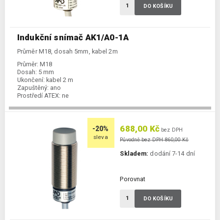
DO KOŠÍKU
Indukční snímač AK1/A0-1A
Průměr M18, dosah 5mm, kabel 2m
Průměr:
M18
Dosah:
5 mm
Ukončení:
kabel 2 m
Zapuštěný:
ano
Prostředí ATEX:
ne
Spínání:
NO / PNP / NPN
688,00 Kč
-20%
bez DPH
sleva
Původně bez DPH 860,00 Kč
Skladem:
dodání 7-14 dní
Porovnat
DO KOŠÍKU