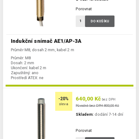
Porovnat
DO KOŠÍKU
Indukční snímač AE1/AP-3A
Průměr M8, dosah 2 mm, kabel 2 m
Průměr:
M8
Dosah:
2 mm
Ukončení:
kabel 2 m
Zapuštěný:
ano
Prostředí ATEX:
ne
Spínání:
NO / PNP
640,00 Kč
-20%
bez DPH
sleva
Původně bez DPH 800,00 Kč
Skladem:
dodání 7-14 dní
Porovnat