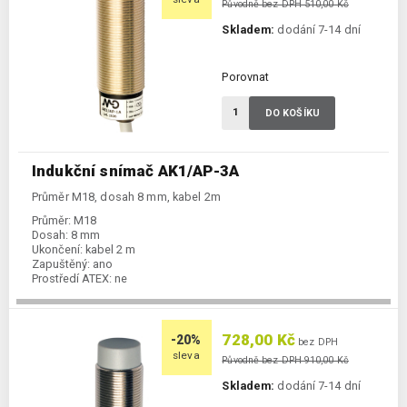
Původně bez DPH 510,00 Kč
Skladem:
dodání 7-14 dní
Porovnat
DO KOŠÍKU
Indukční snímač AK1/AP-3A
Průměr M18, dosah 8 mm, kabel 2m
Průměr:
M18
Dosah:
8 mm
Ukončení:
kabel 2 m
Zapuštěný:
ano
Prostředí ATEX:
ne
Spínání:
NO / PNP
728,00 Kč
-20%
bez DPH
sleva
Původně bez DPH 910,00 Kč
Skladem:
dodání 7-14 dní