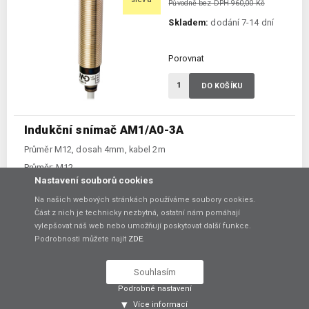
Původně bez DPH 960,00 Kč
Skladem:
dodání 7-14 dní
Porovnat
DO KOŠÍKU
Indukční snímač AM1/A0-3A
Průměr M12, dosah 4mm, kabel 2m
Průměr:
M12
Dosah:
4 mm
Nastavení souborů cookies
Ukončení:
kabel 2 m
Na našich webových stránkách používáme soubory cookies.
Zapuštěný:
ano
Prostředí ATEX:
ne
Část z nich je technicky nezbytná, ostatní nám pomáhají
Spínání:
NO / PNP / NPN
vylepšovat náš web nebo umožňují poskytovat další funkce.
Podrobnosti můžete najít
ZDE
.
768,00 Kč
-20%
bez DPH
sleva
Souhlasím
Původně bez DPH 960,00 Kč
Podrobné nastavení
Skladem:
dodání 7-14 dní
Více informací