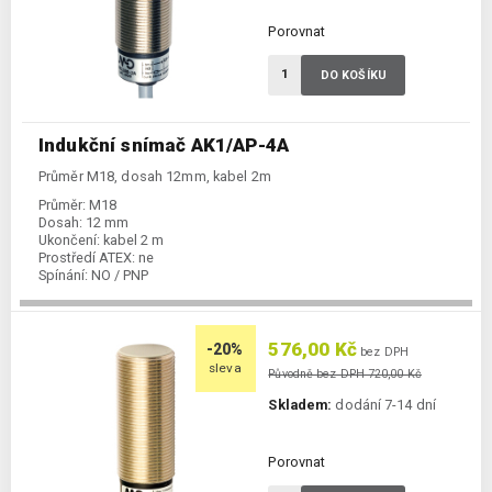
Porovnat
DO KOŠÍKU
Indukční snímač AK1/AP-4A
Průměr M18, dosah 12mm, kabel 2m
Průměr:
M18
Dosah:
12 mm
Ukončení:
kabel 2 m
Prostředí ATEX:
ne
Spínání:
NO / PNP
576,00 Kč
-20%
bez DPH
sleva
Původně bez DPH 720,00 Kč
Skladem:
dodání 7-14 dní
Porovnat