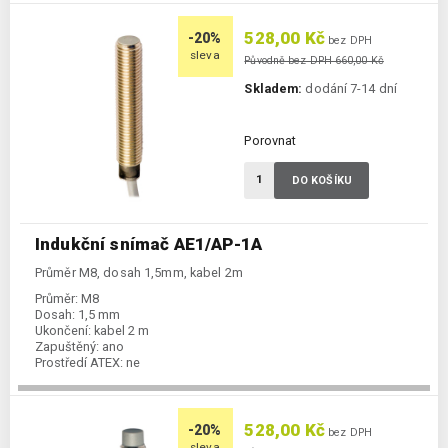
528,00 Kč
-20%
bez DPH
sleva
Původně bez DPH 660,00 Kč
Skladem:
dodání 7-14 dní
Porovnat
DO KOŠÍKU
Indukční snímač AE1/AP-1A
Průměr M8, dosah 1,5mm, kabel 2m
Průměr:
M8
Dosah:
1,5 mm
Ukončení:
kabel 2 m
Zapuštěný:
ano
Prostředí ATEX:
ne
Spínání:
NO / PNP
528,00 Kč
-20%
bez DPH
sleva