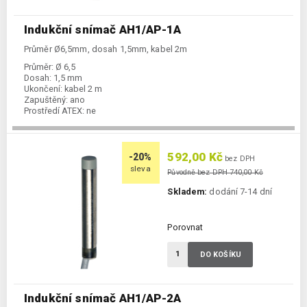
Indukční snímač AH1/AP-1A
Průměr Ø6,5mm, dosah 1,5mm, kabel 2m
Průměr:
Ø 6,5
Dosah:
1,5 mm
Ukončení:
kabel 2 m
Zapuštěný:
ano
Prostředí ATEX:
ne
Spínání:
NO / PNP
592,00 Kč
-20%
bez DPH
sleva
Původně bez DPH 740,00 Kč
Skladem:
dodání 7-14 dní
Porovnat
DO KOŠÍKU
Indukční snímač AH1/AP-2A