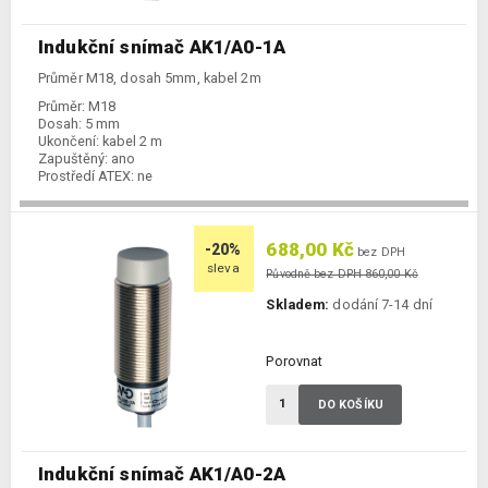
Indukční snímač AK1/A0-1A
Průměr M18, dosah 5mm, kabel 2m
Průměr:
M18
Dosah:
5 mm
Ukončení:
kabel 2 m
Zapuštěný:
ano
Prostředí ATEX:
ne
Spínání:
NO / PNP / NPN
688,00 Kč
-20%
bez DPH
sleva
Původně bez DPH 860,00 Kč
Skladem:
dodání 7-14 dní
Porovnat
DO KOŠÍKU
Indukční snímač AK1/A0-2A