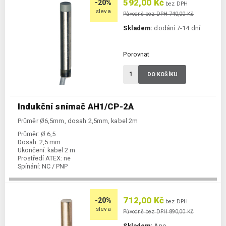
592,00 Kč
-20%
bez DPH
sleva
Původně bez DPH 740,00 Kč
Skladem:
dodání 7-14 dní
Porovnat
DO KOŠÍKU
Indukční snímač AH1/CP-2A
Průměr Ø6,5mm, dosah 2,5mm, kabel 2m
Průměr:
Ø 6,5
Dosah:
2,5 mm
Ukončení:
kabel 2 m
Prostředí ATEX:
ne
Spínání:
NC / PNP
712,00 Kč
-20%
bez DPH
sleva
Původně bez DPH 890,00 Kč
Skladem:
Ano