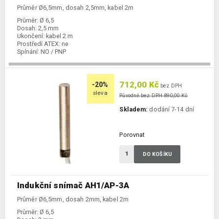
Průměr Ø6,5mm, dosah 2,5mm, kabel 2m
Průměr:
Ø 6,5
Dosah:
2,5 mm
Ukončení:
kabel 2 m
Prostředí ATEX:
ne
Spínání:
NO / PNP
712,00 Kč
-20%
bez DPH
sleva
Původně bez DPH 890,00 Kč
Skladem:
dodání 7-14 dní
Porovnat
DO KOŠÍKU
Indukční snímač AH1/AP-3A
Průměr Ø6,5mm, dosah 2mm, kabel 2m
Průměr:
Ø 6,5