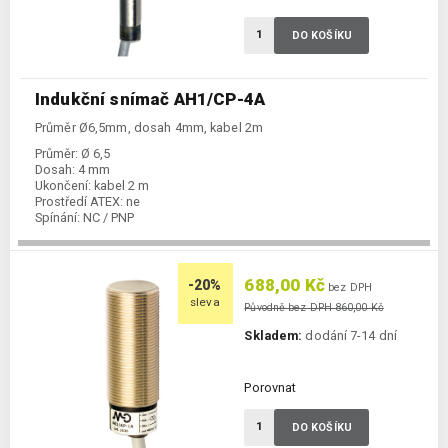
DO KOŠÍKU
Indukční snímač AH1/CP-4A
Průměr Ø6,5mm, dosah 4mm, kabel 2m
Průměr:
Ø 6,5
Dosah:
4 mm
Ukončení:
kabel 2 m
Prostředí ATEX:
ne
Spínání:
NC / PNP
688,00 Kč
-20%
bez DPH
sleva
Původně bez DPH 860,00 Kč
Skladem:
dodání 7-14 dní
Porovnat
DO KOŠÍKU