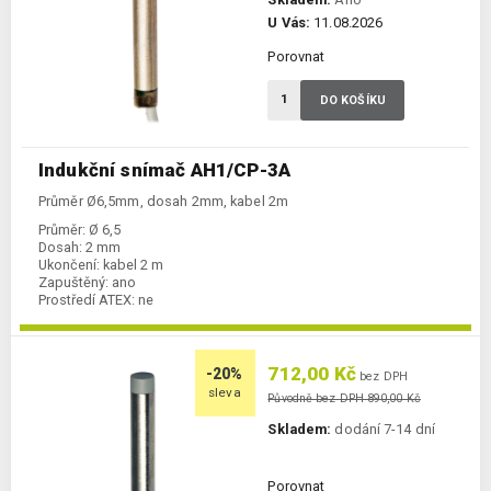
U Vás:
11.08.2026
Porovnat
DO KOŠÍKU
Indukční snímač AH1/CP-3A
Průměr Ø6,5mm, dosah 2mm, kabel 2m
Průměr:
Ø 6,5
Dosah:
2 mm
Ukončení:
kabel 2 m
Zapuštěný:
ano
Prostředí ATEX:
ne
Spínání:
NC / PNP
712,00 Kč
-20%
bez DPH
sleva
Původně bez DPH 890,00 Kč
Skladem:
dodání 7-14 dní
Porovnat