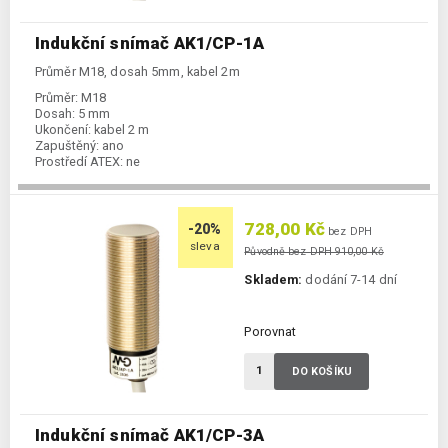
Indukční snímač AK1/CP-1A
Průměr M18, dosah 5mm, kabel 2m
Průměr:
M18
Dosah:
5 mm
Ukončení:
kabel 2 m
Zapuštěný:
ano
Prostředí ATEX:
ne
Spínání:
NC / PNP
728,00 Kč
-20%
bez DPH
sleva
Původně bez DPH 910,00 Kč
Skladem:
dodání 7-14 dní
Porovnat
DO KOŠÍKU
Indukční snímač AK1/CP-3A