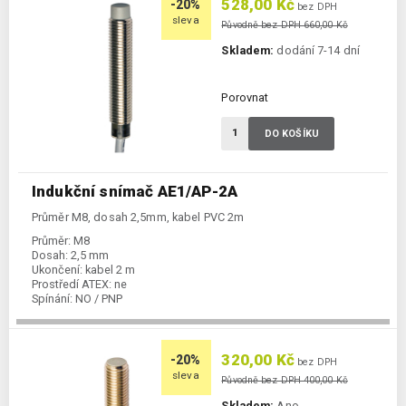
528,00 Kč
-20%
bez DPH
sleva
Původně bez DPH 660,00 Kč
Skladem:
dodání 7-14 dní
Porovnat
DO KOŠÍKU
Indukční snímač AE1/AP-2A
Průměr M8, dosah 2,5mm, kabel PVC 2m
Průměr:
M8
Dosah:
2,5 mm
Ukončení:
kabel 2 m
Prostředí ATEX:
ne
Spínání:
NO / PNP
320,00 Kč
-20%
bez DPH
sleva
Původně bez DPH 400,00 Kč
Skladem:
Ano