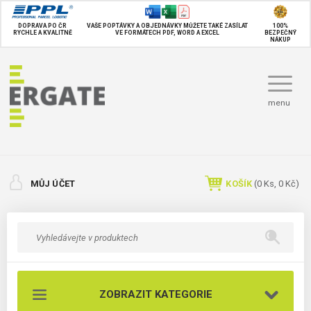
DOPRAVA PO ČR
VAŠE POPTÁVKY A OBJEDNÁVKY MŮŽETE TAKÉ
ZASÍLAT
100%
RYCHLE A KVALITNĚ
VE FORMÁTECH PDF, WORD A EXCEL
BEZPEČNÝ
NÁKUP
menu
MŮJ ÚČET
KOŠÍK
(
0
Ks,
0 Kč
)
ZOBRAZIT KATEGORIE