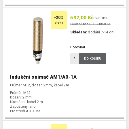
Spínání:
NO / NC, PNP + NPN
592,00 Kč
-20%
bez DPH
sleva
Původně bez DPH 740,00 Kč
Skladem:
dodání 7-14 dní
Porovnat
DO KOŠÍKU
Indukční snímač AM1/A0-1A
Průměr M12, dosah 2mm, kabel 2m
Průměr:
M12
Dosah:
2 mm
Ukončení:
kabel 2 m
Zapuštěný:
ano
Prostředí ATEX:
ne
Spínání:
NO / PNP / NPN