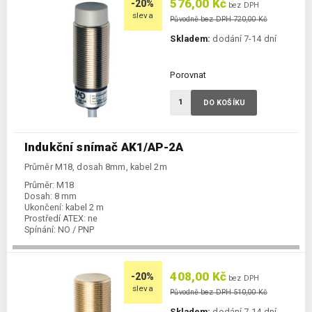
576,00 Kč
-20%
bez DPH
sleva
Původně bez DPH 720,00 Kč
Skladem:
dodání 7-14 dní
Porovnat
DO KOŠÍKU
Indukční snímač AK1/AP-2A
Průměr M18, dosah 8mm, kabel 2m
Průměr:
M18
Dosah:
8 mm
Ukončení:
kabel 2 m
Prostředí ATEX:
ne
Spínání:
NO / PNP
408,00 Kč
-20%
bez DPH
sleva
Původně bez DPH 510,00 Kč
Skladem:
dodání 7-14 dní