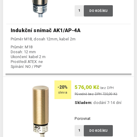
DO KOŠÍKU
Indukční snímač AK1/AP-4A
Průměr M18, dosah 12mm, kabel 2m
Průměr:
M18
Dosah:
12 mm
Ukončení:
kabel 2 m
Prostředí ATEX:
ne
Spínání:
NO / PNP
576,00 Kč
-20%
bez DPH
sleva
Původně bez DPH 720,00 Kč
Skladem:
dodání 7-14 dní
Porovnat
DO KOŠÍKU