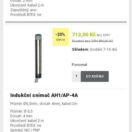
Dosah:
2 mm
Ukončení:
kabel 2 m
Zapuštěný:
ano
Prostředí ATEX:
ne
Spínání:
NO / PNP
712,00 Kč
-20%
bez DPH
sleva
Původně bez DPH 890,00 Kč
Skladem:
dodání 7-14 dní
Porovnat
DO KOŠÍKU
Indukční snímač AH1/AP-4A
Průměr Ø6,5mm, dosah 4mm, kabel 2m
Průměr:
Ø 6,5
Dosah:
4 mm
Ukončení:
kabel 2 m
Prostředí ATEX:
ne
Spínání:
NO / PNP