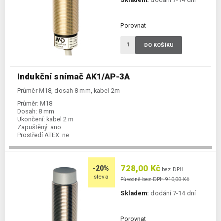
Porovnat
DO KOŠÍKU
Indukční snímač AK1/AP-3A
Průměr M18, dosah 8 mm, kabel 2m
Průměr:
M18
Dosah:
8 mm
Ukončení:
kabel 2 m
Zapuštěný:
ano
Prostředí ATEX:
ne
Spínání:
NO / PNP
728,00 Kč
-20%
bez DPH
sleva
Původně bez DPH 910,00 Kč
Skladem:
dodání 7-14 dní
Porovnat