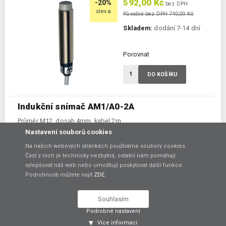
592,00 Kč
-20%
bez DPH
sleva
Původně bez DPH 740,00 Kč
Skladem:
dodání 7-14 dní
Porovnat
DO KOŠÍKU
Indukční snímač AM1/A0-2A
Průměr M12, dosah 4mm, kabel 2m
Nastavení souborů cookies
Průměr:
M12
Dosah:
4 mm
Na našich webových stránkách používáme soubory cookies.
Ukončení:
kabel 2 m
Část z nich je technicky nezbytná, ostatní nám pomáhají
Prostředí ATEX:
ne
vylepšovat náš web nebo umožňují poskytovat další funkce.
Spínání:
NO / PNP / NPN
Podrobnosti můžete najít
ZDE
.
Souhlasím
768,00 Kč
-20%
bez DPH
sleva
Podrobné nastavení
Původně bez DPH 960,00 Kč
Více informací
Skladem:
dodání 7-14 dní