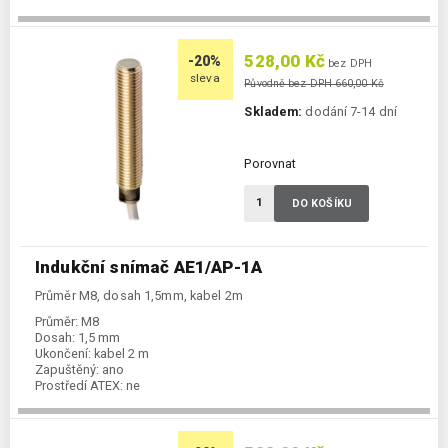
Spínání:
NO / PNP
528,00 Kč
-20%
bez DPH
sleva
Původně bez DPH 660,00 Kč
Skladem:
dodání 7-14 dní
Porovnat
DO KOŠÍKU
Indukční snímač AE1/AP-1A
Průměr M8, dosah 1,5mm, kabel 2m
Průměr:
M8
Dosah:
1,5 mm
Ukončení:
kabel 2 m
Zapuštěný:
ano
Prostředí ATEX:
ne
Spínání:
NO / PNP