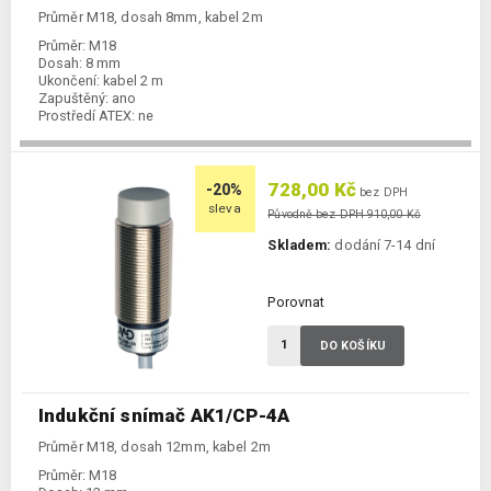
Průměr M18, dosah 8mm, kabel 2m
Průměr:
M18
Dosah:
8 mm
Ukončení:
kabel 2 m
Zapuštěný:
ano
Prostředí ATEX:
ne
Spínání:
NC / PNP
728,00 Kč
-20%
bez DPH
sleva
Původně bez DPH 910,00 Kč
Skladem:
dodání 7-14 dní
Porovnat
DO KOŠÍKU
Indukční snímač AK1/CP-4A
Průměr M18, dosah 12mm, kabel 2m
Průměr:
M18