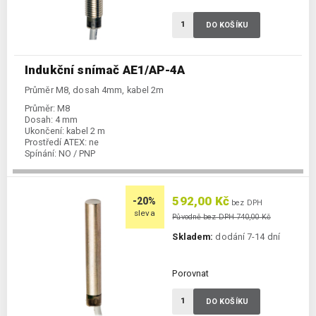
DO KOŠÍKU
Indukční snímač AE1/AP-4A
Průměr M8, dosah 4mm, kabel 2m
Průměr:
M8
Dosah:
4 mm
Ukončení:
kabel 2 m
Prostředí ATEX:
ne
Spínání:
NO / PNP
592,00 Kč
-20%
bez DPH
sleva
Původně bez DPH 740,00 Kč
Skladem:
dodání 7-14 dní
Porovnat
DO KOŠÍKU