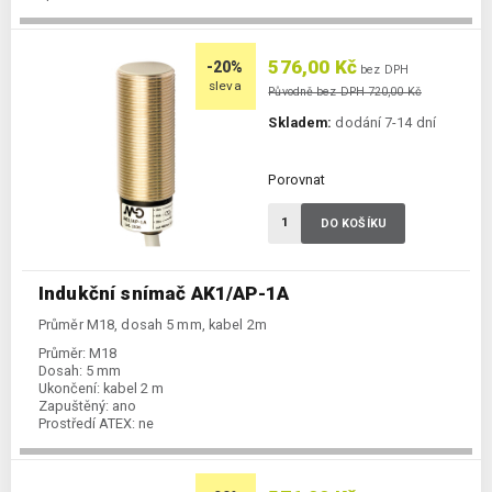
576,00 Kč
-20%
bez DPH
sleva
Původně bez DPH 720,00 Kč
Skladem:
dodání 7-14 dní
Porovnat
DO KOŠÍKU
Indukční snímač AK1/AP-1A
Průměr M18, dosah 5 mm, kabel 2m
Průměr:
M18
Dosah:
5 mm
Ukončení:
kabel 2 m
Zapuštěný:
ano
Prostředí ATEX:
ne
Spínání:
NO / PNP