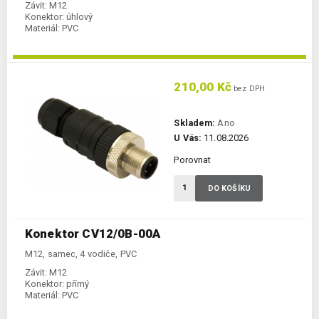
Závit:
M12
Konektor:
úhlový
Materiál:
PVC
210,00 Kč
bez DPH
Skladem:
Ano
U Vás:
11.08.2026
Porovnat
DO KOŠÍKU
Konektor CV12/0B-00A
M12, samec, 4 vodiče, PVC
Závit:
M12
Konektor:
přímý
Materiál:
PVC