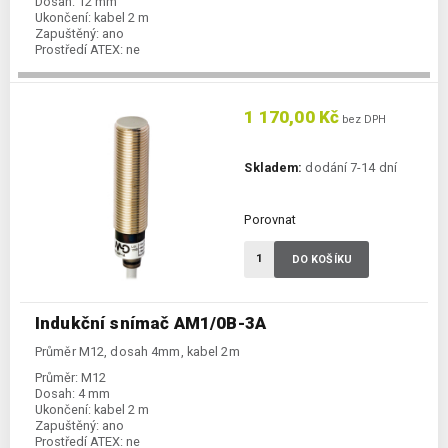
Dosah:
12 mm
Ukončení:
kabel 2 m
Zapuštěný:
ano
Prostředí ATEX:
ne
Spínání:
NC / PNP
1 170,00 Kč
bez DPH
Skladem:
dodání 7-14 dní
Porovnat
DO KOŠÍKU
Indukční snímač AM1/0B-3A
Průměr M12, dosah 4mm, kabel 2m
Průměr:
M12
Dosah:
4 mm
Ukončení:
kabel 2 m
Zapuštěný:
ano
Prostředí ATEX:
ne