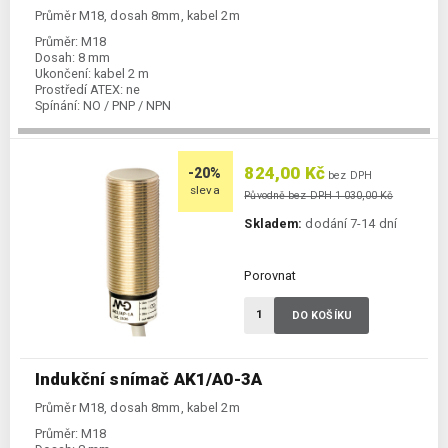
Průměr M18, dosah 8mm, kabel 2m
Průměr:
M18
Dosah:
8 mm
Ukončení:
kabel 2 m
Prostředí ATEX:
ne
Spínání:
NO / PNP / NPN
824,00 Kč
-20%
bez DPH
sleva
Původně bez DPH 1 030,00 Kč
Skladem:
dodání 7-14 dní
Porovnat
DO KOŠÍKU
Indukční snímač AK1/A0-3A
Průměr M18, dosah 8mm, kabel 2m
Průměr:
M18