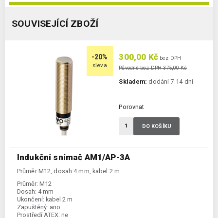
SOUVISEJÍCÍ ZBOŽÍ
300,00 Kč
-20%
bez DPH
sleva
Původně bez DPH 375,00 Kč
Skladem:
dodání 7-14 dní
Porovnat
DO KOŠÍKU
Indukční snímač AM1/AP-3A
Průměr M12, dosah 4 mm, kabel 2 m
Průměr:
M12
Dosah:
4 mm
Ukončení:
kabel 2 m
Zapuštěný:
ano
Prostředí ATEX:
ne