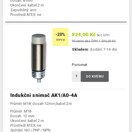
Dosah:
8 mm
Ukončení:
kabel 2 m
Zapuštěný:
ano
Prostředí ATEX:
ne
Spínání:
NO / PNP / NPN
824,00 Kč
-20%
bez DPH
sleva
Původně bez DPH 1 030,00 Kč
Skladem:
dodání 7-14 dní
Porovnat
DO KOŠÍKU
Indukční snímač AK1/A0-4A
Průměr M18, dosah 12mm,kabel 2m
Průměr:
M18
Dosah:
12 mm
Ukončení:
kabel 2 m
Prostředí ATEX:
ne
Spínání:
NO / PNP / NPN