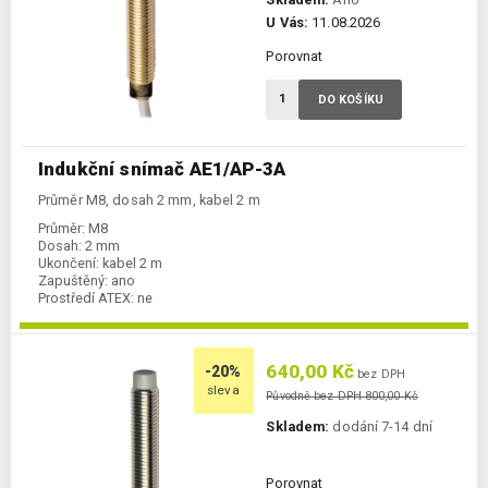
U Vás:
11.08.2026
Porovnat
DO KOŠÍKU
Indukční snímač AE1/AP-3A
Průměr M8, dosah 2 mm, kabel 2 m
Průměr:
M8
Dosah:
2 mm
Ukončení:
kabel 2 m
Zapuštěný:
ano
Prostředí ATEX:
ne
Spínání:
NO / PNP
640,00 Kč
-20%
bez DPH
sleva
Původně bez DPH 800,00 Kč
Skladem:
dodání 7-14 dní
Porovnat