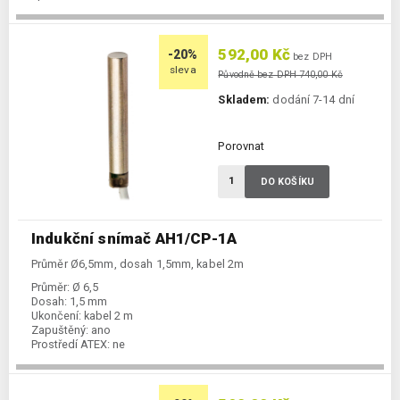
592,00 Kč
-20%
bez DPH
sleva
Původně bez DPH 740,00 Kč
Skladem:
dodání 7-14 dní
Porovnat
DO KOŠÍKU
Indukční snímač AH1/CP-1A
Průměr Ø6,5mm, dosah 1,5mm, kabel 2m
Průměr:
Ø 6,5
Dosah:
1,5 mm
Ukončení:
kabel 2 m
Zapuštěný:
ano
Prostředí ATEX:
ne
Spínání:
NC / PNP