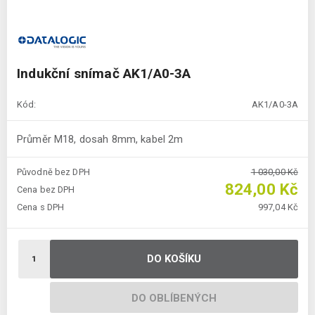
Indukční snímač AK1/A0-3A
Kód:
AK1/A0-3A
Průměr M18, dosah 8mm, kabel 2m
Původně bez DPH
1 030,00 Kč
824,00 Kč
Cena bez DPH
Cena s DPH
997,04 Kč
DO KOŠÍKU
DO OBLÍBENÝCH