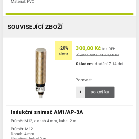
Materiál:
PVC
SOUVISEJÍCÍ ZBOŽÍ
300,00 Kč
-20%
bez DPH
sleva
Původně bez DPH 375,00 Kč
Skladem:
dodání 7-14 dní
Porovnat
DO KOŠÍKU
Indukční snímač AM1/AP-3A
Průměr M12, dosah 4 mm, kabel 2 m
Průměr:
M12
Dosah:
4 mm
Ukončení:
kabel 2 m