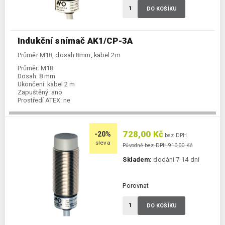
DO KOŠÍKU
Indukční snímač AK1/CP-3A
Průměr M18, dosah 8mm, kabel 2m
Průměr:
M18
Dosah:
8 mm
Ukončení:
kabel 2 m
Zapuštěný:
ano
Prostředí ATEX:
ne
Spínání:
NC / PNP
728,00 Kč
-20%
bez DPH
sleva
Původně bez DPH 910,00 Kč
Skladem:
dodání 7-14 dní
Porovnat
DO KOŠÍKU