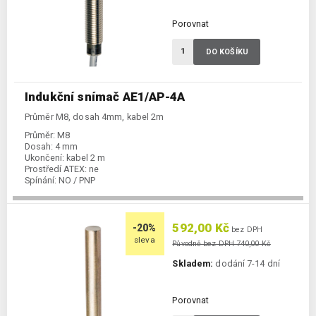
Porovnat
DO KOŠÍKU
Indukční snímač AE1/AP-4A
Průměr M8, dosah 4mm, kabel 2m
Průměr:
M8
Dosah:
4 mm
Ukončení:
kabel 2 m
Prostředí ATEX:
ne
Spínání:
NO / PNP
592,00 Kč
-20%
bez DPH
sleva
Původně bez DPH 740,00 Kč
Skladem:
dodání 7-14 dní
Porovnat