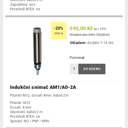
Zapuštěný:
ano
Prostředí ATEX:
ne
Spínání:
NO / PNP / NPN
592,00 Kč
-20%
bez DPH
sleva
Původně bez DPH 740,00 Kč
Skladem:
dodání 7-14 dní
Porovnat
DO KOŠÍKU
Indukční snímač AM1/A0-2A
Průměr M12, dosah 4mm, kabel 2m
Průměr:
M12
Dosah:
4 mm
Ukončení:
kabel 2 m
Prostředí ATEX:
ne
Spínání:
NO / PNP / NPN