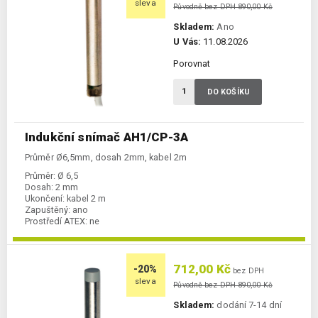
sleva
Původně bez DPH 890,00 Kč
Skladem:
Ano
U Vás:
11.08.2026
Porovnat
DO KOŠÍKU
Indukční snímač AH1/CP-3A
Průměr Ø6,5mm, dosah 2mm, kabel 2m
Průměr:
Ø 6,5
Dosah:
2 mm
Ukončení:
kabel 2 m
Zapuštěný:
ano
Prostředí ATEX:
ne
Spínání:
NC / PNP
712,00 Kč
-20%
bez DPH
sleva
Původně bez DPH 890,00 Kč
Skladem:
dodání 7-14 dní