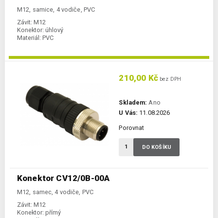
M12, samice, 4 vodiče, PVC
Závit:
M12
Konektor:
úhlový
Materiál:
PVC
210,00 Kč
bez DPH
Skladem:
Ano
U Vás:
11.08.2026
Porovnat
DO KOŠÍKU
Konektor CV12/0B-00A
M12, samec, 4 vodiče, PVC
Závit:
M12
Konektor:
přímý