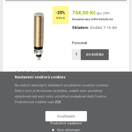
768,00 Kč
-20%
bez DPH
sleva
Původně bez DPH 960,00 Kč
Skladem:
dodání 7-14 dní
Porovnat
DO KOŠÍKU
Indukční snímač AM1/A0-3A
Nastavení souborů cookies
Průměr M12, dosah 4mm, kabel 2m
Na našich webových stránkách používáme soubory cookies.
Průměr:
M12
Část z nich je technicky nezbytná, ostatní nám pomáhají
Dosah:
4 mm
vylepšovat náš web nebo umožňují poskytovat další funkce.
Ukončení:
kabel 2 m
Podrobnosti můžete najít
ZDE
.
Zapuštěný:
ano
Prostředí ATEX:
ne
Spínání:
NO / PNP / NPN
Souhlasím
Podrobné nastavení
768,00 Kč
-20%
bez DPH
Více informací