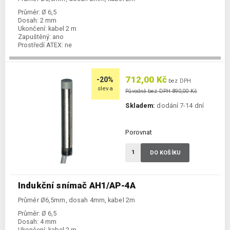
Průměr:
Ø 6,5
Dosah:
2 mm
Ukončení:
kabel 2 m
Zapuštěný:
ano
Prostředí ATEX:
ne
Spínání:
NO / PNP
712,00 Kč
-20%
bez DPH
sleva
Původně bez DPH 890,00 Kč
Skladem:
dodání 7-14 dní
Porovnat
DO KOŠÍKU
Indukční snímač AH1/AP-4A
Průměr Ø6,5mm, dosah 4mm, kabel 2m
Průměr:
Ø 6,5
Dosah:
4 mm
Ukončení:
kabel 2 m