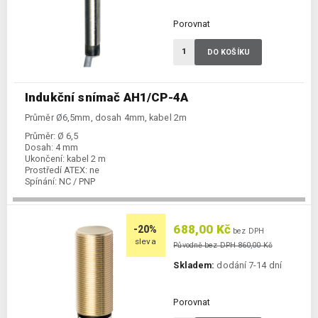
Porovnat
DO KOŠÍKU
Indukční snímač AH1/CP-4A
Průměr Ø6,5mm, dosah 4mm, kabel 2m
Průměr:
Ø 6,5
Dosah:
4 mm
Ukončení:
kabel 2 m
Prostředí ATEX:
ne
Spínání:
NC / PNP
688,00 Kč
-20%
bez DPH
sleva
Původně bez DPH 860,00 Kč
Skladem:
dodání 7-14 dní
Porovnat