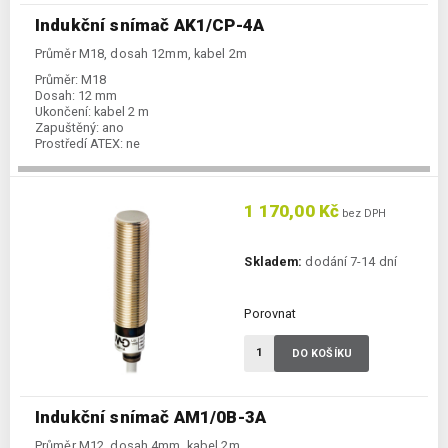
Indukční snímač AK1/CP-4A
Průměr M18, dosah 12mm, kabel 2m
Průměr:
M18
Dosah:
12 mm
Ukončení:
kabel 2 m
Zapuštěný:
ano
Prostředí ATEX:
ne
Spínání:
NC / PNP
1 170,00 Kč
bez DPH
Skladem:
dodání 7-14 dní
Porovnat
DO KOŠÍKU
Indukční snímač AM1/0B-3A
Průměr M12, dosah 4mm, kabel 2m