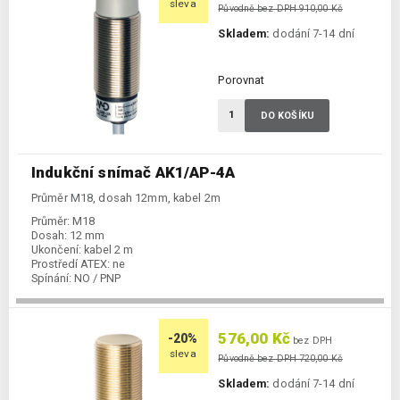
sleva
Původně bez DPH 910,00 Kč
Skladem:
dodání 7-14 dní
Porovnat
DO KOŠÍKU
Indukční snímač AK1/AP-4A
Průměr M18, dosah 12mm, kabel 2m
Průměr:
M18
Dosah:
12 mm
Ukončení:
kabel 2 m
Prostředí ATEX:
ne
Spínání:
NO / PNP
576,00 Kč
-20%
bez DPH
sleva
Původně bez DPH 720,00 Kč
Skladem:
dodání 7-14 dní