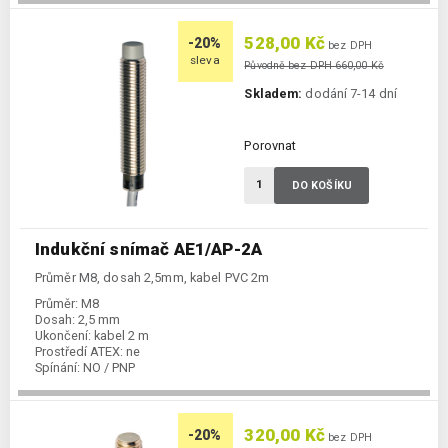
528,00 Kč
-20%
bez DPH
sleva
Původně bez DPH 660,00 Kč
Skladem:
dodání 7-14 dní
Porovnat
DO KOŠÍKU
Indukční snímač AE1/AP-2A
Průměr M8, dosah 2,5mm, kabel PVC 2m
Průměr:
M8
Dosah:
2,5 mm
Ukončení:
kabel 2 m
Prostředí ATEX:
ne
Spínání:
NO / PNP
320,00 Kč
-20%
bez DPH