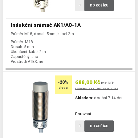
DO KOŠÍKU
Indukční snímač AK1/A0-1A
Průměr M18, dosah 5mm, kabel 2m
Průměr:
M18
Dosah:
5 mm
Ukončení:
kabel 2 m
Zapuštěný:
ano
Prostředí ATEX:
ne
Spínání:
NO / PNP / NPN
688,00 Kč
-20%
bez DPH
sleva
Původně bez DPH 860,00 Kč
Skladem:
dodání 7-14 dní
Porovnat
DO KOŠÍKU