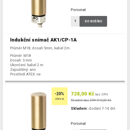
Porovnat
DO KOŠÍKU
Indukční snímač AK1/CP-1A
Průměr M18, dosah 5mm, kabel 2m
Průměr:
M18
Dosah:
5 mm
Ukončení:
kabel 2 m
Zapuštěný:
ano
Prostředí ATEX:
ne
Spínání:
NC / PNP
728,00 Kč
-20%
bez DPH
sleva
Původně bez DPH 910,00 Kč
Skladem:
dodání 7-14 dní
Porovnat