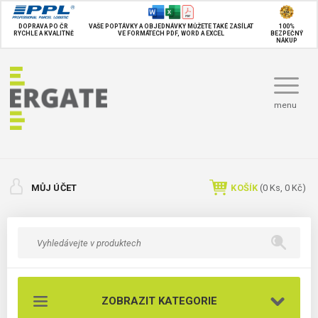
DOPRAVA PO ČR
VAŠE POPTÁVKY A OBJEDNÁVKY MŮŽETE TAKÉ
ZASÍLAT
100%
RYCHLE A KVALITNĚ
VE FORMÁTECH PDF, WORD A EXCEL
BEZPEČNÝ
NÁKUP
menu
MŮJ ÚČET
KOŠÍK
(
0
Ks,
0 Kč
)
ZOBRAZIT KATEGORIE