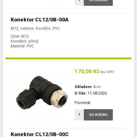
DO KOŠÍKU
Konektor CL12/0B-00A
M12, samice, 4 vodiče, PVC
Závit:
M12
Konektor:
přímý
Materiál:
PVC
170,00 Kč
bez DPH
Skladem:
Ano
U Vás:
11.08.2026
Porovnat
DO KOŠÍKU
Konektor CL12/0B-00C