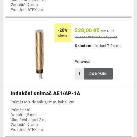
Zapuštěný:
ano
Prostředí ATEX:
ne
Spínání:
NO / PNP
528,00 Kč
-20%
bez DPH
sleva
Původně bez DPH 660,00 Kč
Skladem:
dodání 7-14 dní
Porovnat
DO KOŠÍKU
Indukční snímač AE1/AP-1A
Průměr M8, dosah 1,5mm, kabel 2m
Průměr:
M8
Dosah:
1,5 mm
Ukončení:
kabel 2 m
Zapuštěný:
ano
Prostředí ATEX:
ne
Spínání:
NO / PNP