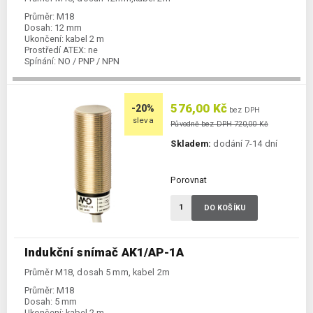
Průměr:
M18
Dosah:
12 mm
Ukončení:
kabel 2 m
Prostředí ATEX:
ne
Spínání:
NO / PNP / NPN
576,00 Kč
-20%
bez DPH
sleva
Původně bez DPH 720,00 Kč
Skladem:
dodání 7-14 dní
Porovnat
DO KOŠÍKU
Indukční snímač AK1/AP-1A
Průměr M18, dosah 5 mm, kabel 2m
Průměr:
M18
Dosah:
5 mm
Ukončení:
kabel 2 m