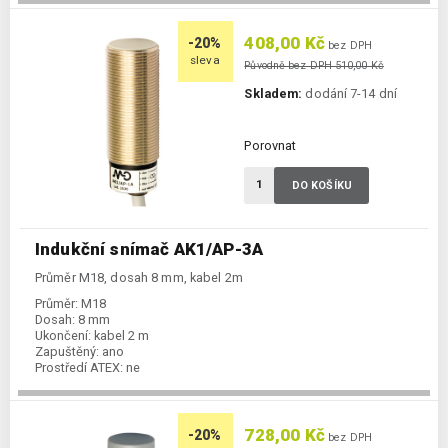
408,00 Kč
-20%
bez DPH
sleva
Původně bez DPH 510,00 Kč
Skladem:
dodání 7-14 dní
Porovnat
DO KOŠÍKU
Indukční snímač AK1/AP-3A
Průměr M18, dosah 8 mm, kabel 2m
Průměr:
M18
Dosah:
8 mm
Ukončení:
kabel 2 m
Zapuštěný:
ano
Prostředí ATEX:
ne
Spínání:
NO / PNP
728,00 Kč
-20%
bez DPH