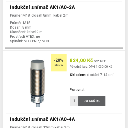
Indukční snímač AK1/A0-2A
Průměr M18, dosah 8mm, kabel 2m
Průměr:
M18
Dosah:
8 mm
Ukončení:
kabel 2 m
Prostředí ATEX:
ne
Spínání:
NO / PNP / NPN
824,00 Kč
-20%
bez DPH
sleva
Původně bez DPH 1 030,00 Kč
Skladem:
dodání 7-14 dní
Porovnat
DO KOŠÍKU
Indukční snímač AK1/A0-4A
Průměr M18, dosah 12mm,kabel 2m