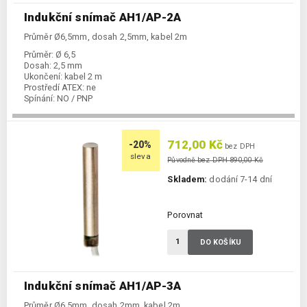
Indukční snímač AH1/AP-2A
Průměr Ø6,5mm, dosah 2,5mm, kabel 2m
Průměr:
Ø 6,5
Dosah:
2,5 mm
Ukončení:
kabel 2 m
Prostředí ATEX:
ne
Spínání:
NO / PNP
712,00 Kč
-20%
bez DPH
sleva
Původně bez DPH 890,00 Kč
Skladem:
dodání 7-14 dní
Porovnat
DO KOŠÍKU
Indukční snímač AH1/AP-3A
Průměr Ø6,5mm, dosah 2mm, kabel 2m