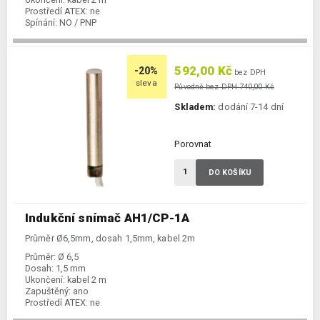
Prostředí ATEX:
ne
Spínání:
NO / PNP
592,00 Kč
-20%
bez DPH
sleva
Původně bez DPH 740,00 Kč
Skladem:
dodání 7-14 dní
Porovnat
DO KOŠÍKU
Indukční snímač AH1/CP-1A
Průměr Ø6,5mm, dosah 1,5mm, kabel 2m
Průměr:
Ø 6,5
Dosah:
1,5 mm
Ukončení:
kabel 2 m
Zapuštěný:
ano
Prostředí ATEX:
ne
Spínání:
NC / PNP