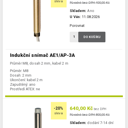
sleva
Původně bez DPH 400,00 Kč
Skladem:
Ano
U Vás:
11.08.2026
Porovnat
DO KOŠÍKU
Indukční snímač AE1/AP-3A
Průměr M8, dosah 2 mm, kabel 2 m
Průměr:
M8
Dosah:
2 mm
Ukončení:
kabel 2 m
Zapuštěný:
ano
Prostředí ATEX:
ne
Spínání:
NO / PNP
640,00 Kč
-20%
bez DPH
sleva
Původně bez DPH 800,00 Kč
Skladem:
dodání 7-14 dní