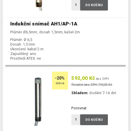
DO KOŠÍKU
Indukční snímač AH1/AP-1A
Průměr Ø6,5mm, dosah 1,5mm, kabel 2m
Průměr:
Ø 6,5
Dosah:
1,5 mm
Ukončení:
kabel 2 m
Zapuštěný:
ano
Prostředí ATEX:
ne
Spínání:
NO / PNP
592,00 Kč
-20%
bez DPH
sleva
Původně bez DPH 740,00 Kč
Skladem:
dodání 7-14 dní
Porovnat
DO KOŠÍKU