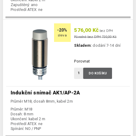
Zapuštěný:
ano
Prostředí ATEX:
ne
Spínání:
NO / PNP
576,00 Kč
-20%
bez DPH
sleva
Původně bez DPH 720,00 Kč
Skladem:
dodání 7-14 dní
Porovnat
DO KOŠÍKU
Indukční snímač AK1/AP-2A
Průměr M18, dosah 8mm, kabel 2m
Průměr:
M18
Dosah:
8 mm
Ukončení:
kabel 2 m
Prostředí ATEX:
ne
Spínání:
NO / PNP