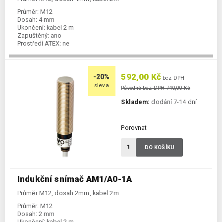
Průměr:
M12
Dosah:
4 mm
Ukončení:
kabel 2 m
Zapuštěný:
ano
Prostředí ATEX:
ne
Spínání:
NO / NC, PNP + NPN
592,00 Kč
-20%
bez DPH
sleva
Původně bez DPH 740,00 Kč
Skladem:
dodání 7-14 dní
Porovnat
DO KOŠÍKU
Indukční snímač AM1/A0-1A
Průměr M12, dosah 2mm, kabel 2m
Průměr:
M12
Dosah:
2 mm
Ukončení:
kabel 2 m