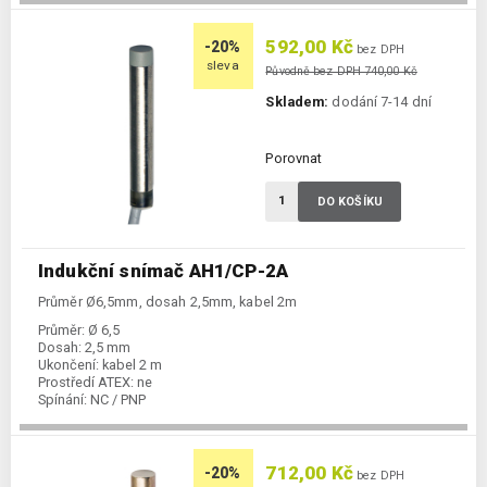
592,00 Kč
-20%
bez DPH
sleva
Původně bez DPH 740,00 Kč
Skladem:
dodání 7-14 dní
Porovnat
DO KOŠÍKU
Indukční snímač AH1/CP-2A
Průměr Ø6,5mm, dosah 2,5mm, kabel 2m
Průměr:
Ø 6,5
Dosah:
2,5 mm
Ukončení:
kabel 2 m
Prostředí ATEX:
ne
Spínání:
NC / PNP
712,00 Kč
-20%
bez DPH