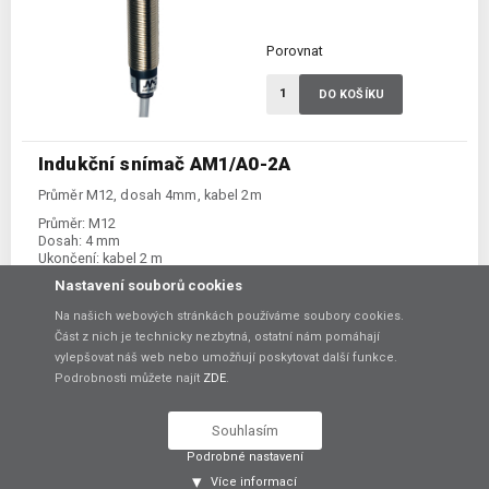
Porovnat
DO KOŠÍKU
Indukční snímač AM1/A0-2A
Průměr M12, dosah 4mm, kabel 2m
Průměr:
M12
Dosah:
4 mm
Ukončení:
kabel 2 m
Prostředí ATEX:
ne
Nastavení souborů cookies
Spínání:
NO / PNP / NPN
Na našich webových stránkách používáme soubory cookies.
Část z nich je technicky nezbytná, ostatní nám pomáhají
vylepšovat náš web nebo umožňují poskytovat další funkce.
768,00 Kč
-20%
bez DPH
Podrobnosti můžete najít
ZDE
.
sleva
Původně bez DPH 960,00 Kč
Skladem:
dodání 7-14 dní
Souhlasím
Podrobné nastavení
Porovnat
Více informací