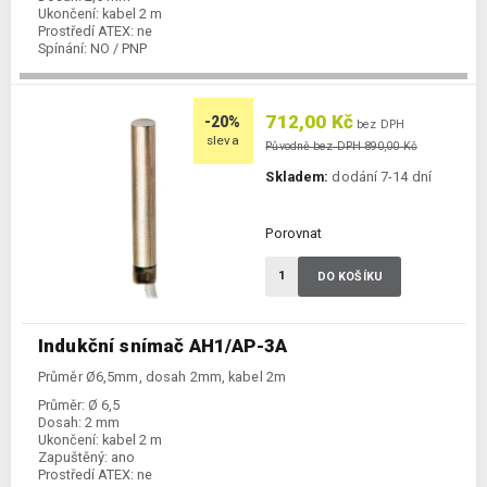
Ukončení:
kabel 2 m
Prostředí ATEX:
ne
Spínání:
NO / PNP
712,00 Kč
-20%
bez DPH
sleva
Původně bez DPH 890,00 Kč
Skladem:
dodání 7-14 dní
Porovnat
DO KOŠÍKU
Indukční snímač AH1/AP-3A
Průměr Ø6,5mm, dosah 2mm, kabel 2m
Průměr:
Ø 6,5
Dosah:
2 mm
Ukončení:
kabel 2 m
Zapuštěný:
ano
Prostředí ATEX:
ne