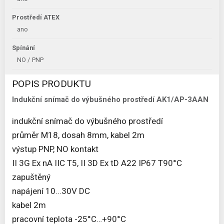
Prostředí ATEX
ano
Spínání
NO / PNP
POPIS PRODUKTU
Indukční snímač do výbušného prostředí AK1/AP-3AAN
indukční snímač do výbušného prostředí
průměr M18, dosah 8mm, kabel 2m
výstup PNP, NO kontakt
II 3G Ex nA IIC T5, II 3D Ex tD A22 IP67 T90°C
zapuštěný
napájení 10...30V DC
kabel 2m
pracovní teplota -25°C…+90°C