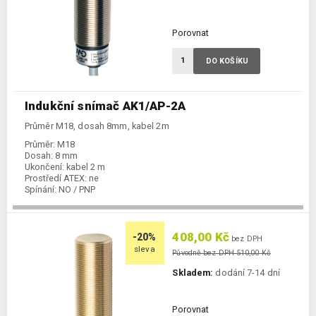
Porovnat
DO KOŠÍKU
Indukční snímač AK1/AP-2A
Průměr M18, dosah 8mm, kabel 2m
Průměr:
M18
Dosah:
8 mm
Ukončení:
kabel 2 m
Prostředí ATEX:
ne
Spínání:
NO / PNP
408,00 Kč
-20%
bez DPH
sleva
Původně bez DPH 510,00 Kč
Skladem:
dodání 7-14 dní
Porovnat