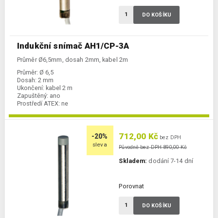
DO KOŠÍKU
Indukční snímač AH1/CP-3A
Průměr Ø6,5mm, dosah 2mm, kabel 2m
Průměr:
Ø 6,5
Dosah:
2 mm
Ukončení:
kabel 2 m
Zapuštěný:
ano
Prostředí ATEX:
ne
Spínání:
NC / PNP
712,00 Kč
-20%
bez DPH
sleva
Původně bez DPH 890,00 Kč
Skladem:
dodání 7-14 dní
Porovnat
DO KOŠÍKU