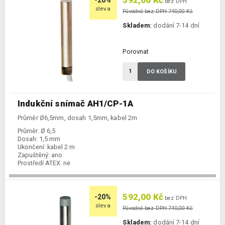
592,00 Kč
-20%
bez DPH
sleva
Původně bez DPH 740,00 Kč
Skladem:
dodání 7-14 dní
Porovnat
DO KOŠÍKU
Indukční snímač AH1/CP-1A
Průměr Ø6,5mm, dosah 1,5mm, kabel 2m
Průměr:
Ø 6,5
Dosah:
1,5 mm
Ukončení:
kabel 2 m
Zapuštěný:
ano
Prostředí ATEX:
ne
Spínání:
NC / PNP
592,00 Kč
-20%
bez DPH
sleva
Původně bez DPH 740,00 Kč
Skladem:
dodání 7-14 dní