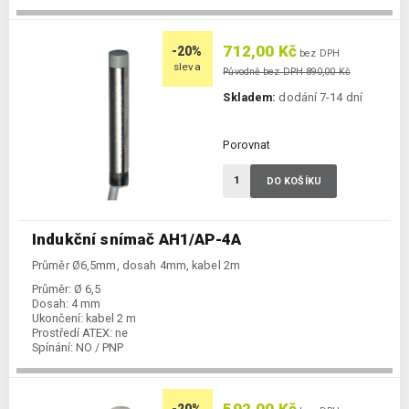
Spínání:
NO / PNP
712,00 Kč
-20%
bez DPH
sleva
Původně bez DPH 890,00 Kč
Skladem:
dodání 7-14 dní
Porovnat
DO KOŠÍKU
Indukční snímač AH1/AP-4A
Průměr Ø6,5mm, dosah 4mm, kabel 2m
Průměr:
Ø 6,5
Dosah:
4 mm
Ukončení:
kabel 2 m
Prostředí ATEX:
ne
Spínání:
NO / PNP