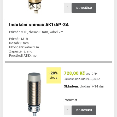
DO KOŠÍKU
Indukční snímač AK1/AP-3A
Průměr M18, dosah 8 mm, kabel 2m
Průměr:
M18
Dosah:
8 mm
Ukončení:
kabel 2 m
Zapuštěný:
ano
Prostředí ATEX:
ne
Spínání:
NO / PNP
728,00 Kč
-20%
bez DPH
sleva
Původně bez DPH 910,00 Kč
Skladem:
dodání 7-14 dní
Porovnat
DO KOŠÍKU