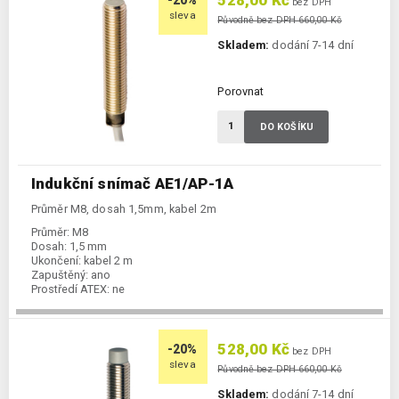
528,00 Kč
-20%
bez DPH
sleva
Původně bez DPH 660,00 Kč
Skladem:
dodání 7-14 dní
Porovnat
DO KOŠÍKU
Indukční snímač AE1/AP-1A
Průměr M8, dosah 1,5mm, kabel 2m
Průměr:
M8
Dosah:
1,5 mm
Ukončení:
kabel 2 m
Zapuštěný:
ano
Prostředí ATEX:
ne
Spínání:
NO / PNP
528,00 Kč
-20%
bez DPH
sleva
Původně bez DPH 660,00 Kč
Skladem:
dodání 7-14 dní