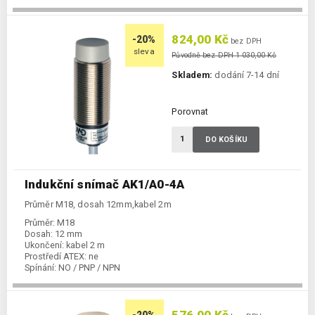
Spínání:
NO / PNP / NPN
824,00 Kč
-20%
bez DPH
sleva
Původně bez DPH 1 030,00 Kč
Skladem:
dodání 7-14 dní
Porovnat
DO KOŠÍKU
Indukční snímač AK1/A0-4A
Průměr M18, dosah 12mm,kabel 2m
Průměr:
M18
Dosah:
12 mm
Ukončení:
kabel 2 m
Prostředí ATEX:
ne
Spínání:
NO / PNP / NPN