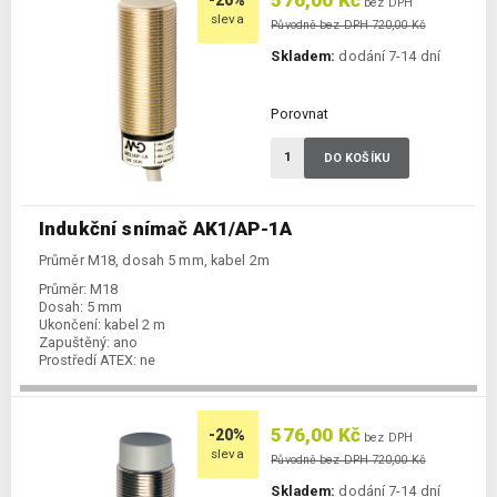
576,00 Kč
-20%
bez DPH
sleva
Původně bez DPH 720,00 Kč
Skladem:
dodání 7-14 dní
Porovnat
DO KOŠÍKU
Indukční snímač AK1/AP-1A
Průměr M18, dosah 5 mm, kabel 2m
Průměr:
M18
Dosah:
5 mm
Ukončení:
kabel 2 m
Zapuštěný:
ano
Prostředí ATEX:
ne
Spínání:
NO / PNP
576,00 Kč
-20%
bez DPH
sleva
Původně bez DPH 720,00 Kč
Skladem:
dodání 7-14 dní