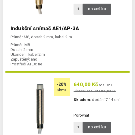
DO KOŠÍKU
Indukční snímač AE1/AP-3A
Průměr M8, dosah 2 mm, kabel 2 m
Průměr:
M8
Dosah:
2 mm
Ukončení:
kabel 2 m
Zapuštěný:
ano
Prostředí ATEX:
ne
Spínání:
NO / PNP
640,00 Kč
-20%
bez DPH
sleva
Původně bez DPH 800,00 Kč
Skladem:
dodání 7-14 dní
Porovnat
DO KOŠÍKU