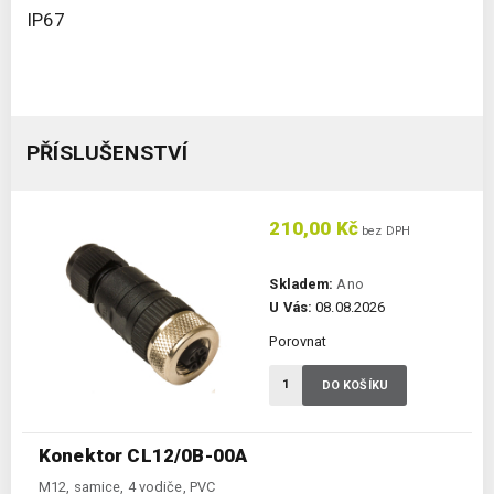
IP67
PŘÍSLUŠENSTVÍ
210,00 Kč
bez DPH
Skladem:
Ano
U Vás:
08.08.2026
Porovnat
DO KOŠÍKU
Konektor CL12/0B-00A
M12, samice, 4 vodiče, PVC