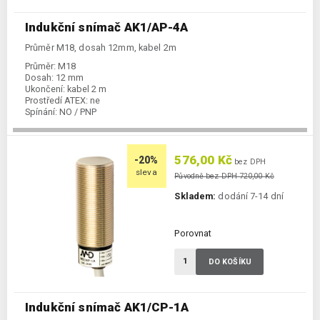
Indukční snímač AK1/AP-4A
Průměr M18, dosah 12mm, kabel 2m
Průměr:
M18
Dosah:
12 mm
Ukončení:
kabel 2 m
Prostředí ATEX:
ne
Spínání:
NO / PNP
576,00 Kč
-20%
bez DPH
sleva
Původně bez DPH 720,00 Kč
Skladem:
dodání 7-14 dní
Porovnat
DO KOŠÍKU
Indukční snímač AK1/CP-1A