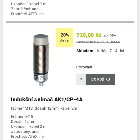
Ukončení:
kabel 2 m
Zapuštěný:
ano
Prostředí ATEX:
ne
Spínání:
NC / PNP
728,00 Kč
-20%
bez DPH
sleva
Původně bez DPH 910,00 Kč
Skladem:
dodání 7-14 dní
Porovnat
DO KOŠÍKU
Indukční snímač AK1/CP-4A
Průměr M18, dosah 12mm, kabel 2m
Průměr:
M18
Dosah:
12 mm
Ukončení:
kabel 2 m
Zapuštěný:
ano
Prostředí ATEX:
ne