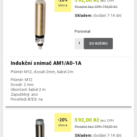
592,00 Kč
-20%
bez DPH
sleva
Původně bez DPH 740,00 Kč
Skladem:
dodání 7-14 dní
Porovnat
DO KOŠÍKU
Indukční snímač AM1/A0-1A
Průměr M12, dosah 2mm, kabel 2m
Průměr:
M12
Dosah:
2 mm
Ukončení:
kabel 2 m
Zapuštěný:
ano
Prostředí ATEX:
ne
Spínání:
NO / PNP / NPN
592,00 Kč
-20%
bez DPH
sleva
Původně bez DPH 740,00 Kč
Skladem:
dodání 7-14 dní