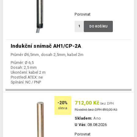
Porovnat
DO KOŠÍKU
Indukční snímač AH1/CP-2A
Průměr Ø6,5mm, dosah 2,5mm, kabel 2m
Průměr:
Ø 6,5
Dosah:
2,5 mm
Ukončení:
kabel 2 m
Prostředí ATEX:
ne
Spínání:
NC / PNP
712,00 Kč
-20%
bez DPH
sleva
Původně bez DPH 890,00 Kč
Skladem:
Ano
U Vás:
08.08.2026
Porovnat