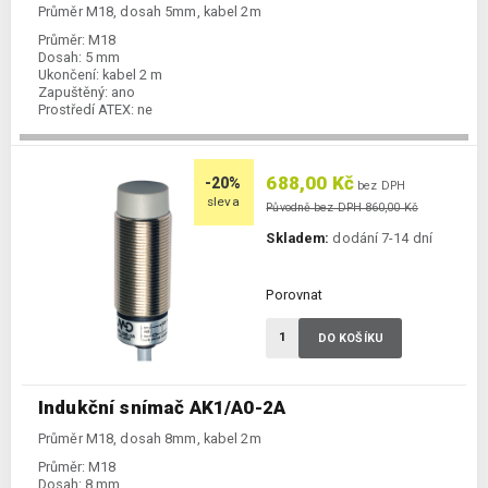
Průměr M18, dosah 5mm, kabel 2m
Průměr:
M18
Dosah:
5 mm
Ukončení:
kabel 2 m
Zapuštěný:
ano
Prostředí ATEX:
ne
Spínání:
NO / PNP / NPN
688,00 Kč
-20%
bez DPH
sleva
Původně bez DPH 860,00 Kč
Skladem:
dodání 7-14 dní
Porovnat
DO KOŠÍKU
Indukční snímač AK1/A0-2A
Průměr M18, dosah 8mm, kabel 2m
Průměr:
M18
Dosah:
8 mm