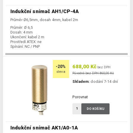
Indukční snímač AH1/CP-4A
Průměr Ø6,5mm, dosah 4mm, kabel 2m
Průměr:
Ø 6,5
Dosah:
4 mm
Ukončení:
kabel 2 m
Prostředí ATEX:
ne
Spínání:
NC / PNP
688,00 Kč
-20%
bez DPH
sleva
Původně bez DPH 860,00 Kč
Skladem:
dodání 7-14 dní
Porovnat
DO KOŠÍKU
Indukční snímač AK1/A0-1A