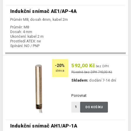
Indukční snímač AE1/AP-4A
Průměr M8, dosah 4mm, kabel 2m
Průměr:
M8
Dosah:
4 mm
Ukončení:
kabel 2 m
Prostředí ATEX:
ne
Spínání:
NO / PNP
592,00 Kč
-20%
bez DPH
sleva
Původně bez DPH 740,00 Kč
Skladem:
dodání 7-14 dní
Porovnat
DO KOŠÍKU
Indukční snímač AH1/AP-1A