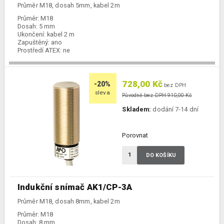
Průměr M18, dosah 5mm, kabel 2m
Průměr:
M18
Dosah:
5 mm
Ukončení:
kabel 2 m
Zapuštěný:
ano
Prostředí ATEX:
ne
Spínání:
NC / PNP
728,00 Kč
-20%
bez DPH
sleva
Původně bez DPH 910,00 Kč
Skladem:
dodání 7-14 dní
Porovnat
DO KOŠÍKU
Indukční snímač AK1/CP-3A
Průměr M18, dosah 8mm, kabel 2m
Průměr:
M18
Dosah:
8 mm