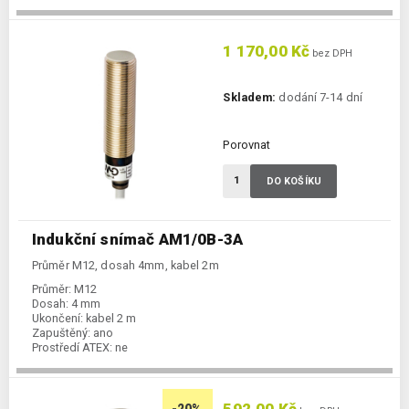
Spínání:
NC / PNP
1 170,00 Kč
bez DPH
Skladem:
dodání 7-14 dní
Porovnat
DO KOŠÍKU
Indukční snímač AM1/0B-3A
Průměr M12, dosah 4mm, kabel 2m
Průměr:
M12
Dosah:
4 mm
Ukončení:
kabel 2 m
Zapuštěný:
ano
Prostředí ATEX:
ne
Spínání:
NO / NC, PNP + NPN