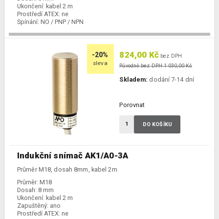
Ukončení:
kabel 2 m
Prostředí ATEX:
ne
Spínání:
NO / PNP / NPN
824,00 Kč
-20%
bez DPH
sleva
Původně bez DPH 1 030,00 Kč
Skladem:
dodání 7-14 dní
Porovnat
DO KOŠÍKU
Indukční snímač AK1/A0-3A
Průměr M18, dosah 8mm, kabel 2m
Průměr:
M18
Dosah:
8 mm
Ukončení:
kabel 2 m
Zapuštěný:
ano
Prostředí ATEX:
ne