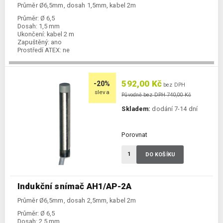
Průměr Ø6,5mm, dosah 1,5mm, kabel 2m
Průměr:
Ø 6,5
Dosah:
1,5 mm
Ukončení:
kabel 2 m
Zapuštěný:
ano
Prostředí ATEX:
ne
Spínání:
NO / PNP
592,00 Kč
-20%
bez DPH
sleva
Původně bez DPH 740,00 Kč
Skladem:
dodání 7-14 dní
Porovnat
DO KOŠÍKU
Indukční snímač AH1/AP-2A
Průměr Ø6,5mm, dosah 2,5mm, kabel 2m
Průměr:
Ø 6,5
Dosah:
2,5 mm