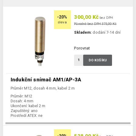
300,00 Kč
-20%
bez DPH
sleva
Původně bez DPH 375,00 Kč
Skladem:
dodání 7-14 dní
Porovnat
DO KOŠÍKU
Indukční snímač AM1/AP-3A
Průměr M12, dosah 4 mm, kabel 2 m
Průměr:
M12
Dosah:
4 mm
Ukončení:
kabel 2 m
Zapuštěný:
ano
Prostředí ATEX:
ne
Spínání:
NO / PNP