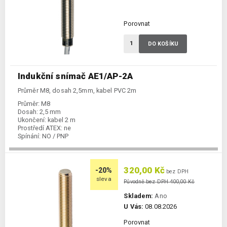
Porovnat
DO KOŠÍKU
Indukční snímač AE1/AP-2A
Průměr M8, dosah 2,5mm, kabel PVC 2m
Průměr:
M8
Dosah:
2,5 mm
Ukončení:
kabel 2 m
Prostředí ATEX:
ne
Spínání:
NO / PNP
320,00 Kč
-20%
bez DPH
sleva
Původně bez DPH 400,00 Kč
Skladem:
Ano
U Vás:
08.08.2026
Porovnat