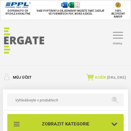
DOPRAVA PO ČR
VAŠE POPTÁVKY A OBJEDNÁVKY MŮŽETE TAKÉ
ZASÍLAT
100%
RYCHLE A KVALITNĚ
VE FORMÁTECH PDF, WORD A EXCEL
BEZPEČNÝ
NÁKUP
menu
MŮJ ÚČET
KOŠÍK
(
0
Ks,
0 Kč
)
ZOBRAZIT KATEGORIE