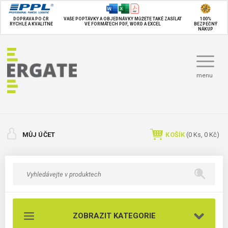
DOPRAVA PO ČR
VAŠE POPTÁVKY A OBJEDNÁVKY MŮŽETE TAKÉ
ZASÍLAT
100%
RYCHLE A KVALITNĚ
VE FORMÁTECH PDF, WORD A EXCEL
BEZPEČNÝ
NÁKUP
menu
MŮJ ÚČET
KOŠÍK
(
0
Ks,
0 Kč
)
ZOBRAZIT KATEGORIE