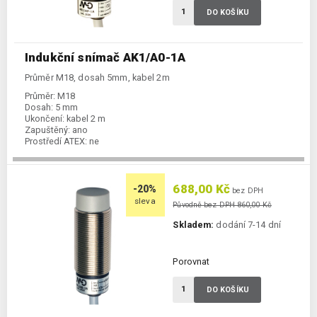
DO KOŠÍKU
Indukční snímač AK1/A0-1A
Průměr M18, dosah 5mm, kabel 2m
Průměr:
M18
Dosah:
5 mm
Ukončení:
kabel 2 m
Zapuštěný:
ano
Prostředí ATEX:
ne
Spínání:
NO / PNP / NPN
688,00 Kč
-20%
bez DPH
sleva
Původně bez DPH 860,00 Kč
Skladem:
dodání 7-14 dní
Porovnat
DO KOŠÍKU