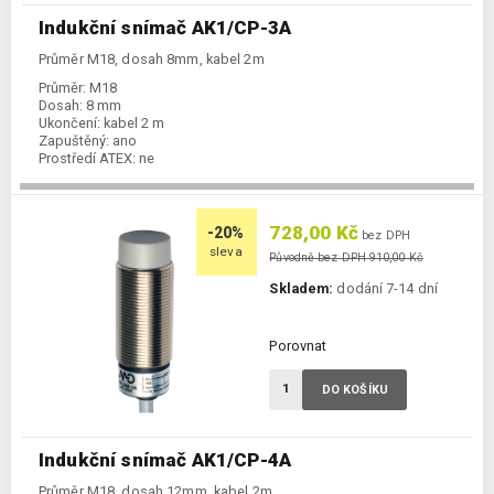
Indukční snímač AK1/CP-3A
Průměr M18, dosah 8mm, kabel 2m
Průměr:
M18
Dosah:
8 mm
Ukončení:
kabel 2 m
Zapuštěný:
ano
Prostředí ATEX:
ne
Spínání:
NC / PNP
728,00 Kč
-20%
bez DPH
sleva
Původně bez DPH 910,00 Kč
Skladem:
dodání 7-14 dní
Porovnat
DO KOŠÍKU
Indukční snímač AK1/CP-4A
Průměr M18, dosah 12mm, kabel 2m