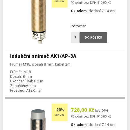
sleva
Původně bez DPH 510,00 Kč
Skladem:
dodání 7-14 dní
Porovnat
DO KOŠÍKU
Indukční snímač AK1/AP-3A
Průměr M18, dosah 8 mm, kabel 2m
Průměr:
M18
Dosah:
8 mm
Ukončení:
kabel 2 m
Zapuštěný:
ano
Prostředí ATEX:
ne
Spínání:
NO / PNP
728,00 Kč
-20%
bez DPH
sleva
Původně bez DPH 910,00 Kč
Skladem:
dodání 7-14 dní