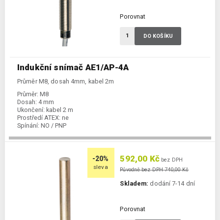
Porovnat
DO KOŠÍKU
Indukční snímač AE1/AP-4A
Průměr M8, dosah 4mm, kabel 2m
Průměr:
M8
Dosah:
4 mm
Ukončení:
kabel 2 m
Prostředí ATEX:
ne
Spínání:
NO / PNP
592,00 Kč
-20%
bez DPH
sleva
Původně bez DPH 740,00 Kč
Skladem:
dodání 7-14 dní
Porovnat