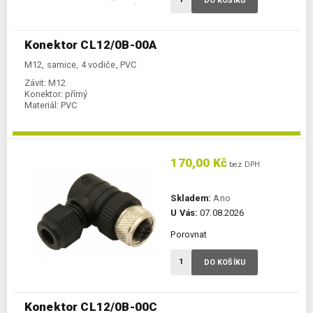
DO KOŠÍKU
Konektor CL12/0B-00A
M12, samice, 4 vodiče, PVC
Závit:
M12
Konektor:
přímý
Materiál:
PVC
170,00 Kč
bez DPH
Skladem:
Ano
U Vás:
07.08.2026
Porovnat
DO KOŠÍKU
Konektor CL12/0B-00C