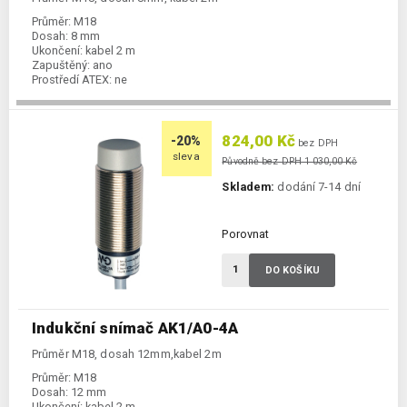
Průměr:
M18
Dosah:
8 mm
Ukončení:
kabel 2 m
Zapuštěný:
ano
Prostředí ATEX:
ne
Spínání:
NO / PNP / NPN
824,00 Kč
-20%
bez DPH
sleva
Původně bez DPH 1 030,00 Kč
Skladem:
dodání 7-14 dní
Porovnat
DO KOŠÍKU
Indukční snímač AK1/A0-4A
Průměr M18, dosah 12mm,kabel 2m
Průměr:
M18
Dosah:
12 mm
Ukončení:
kabel 2 m