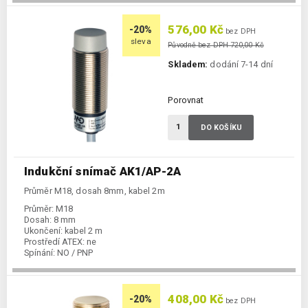
576,00 Kč
-20%
bez DPH
sleva
Původně bez DPH 720,00 Kč
Skladem:
dodání 7-14 dní
Porovnat
DO KOŠÍKU
Indukční snímač AK1/AP-2A
Průměr M18, dosah 8mm, kabel 2m
Průměr:
M18
Dosah:
8 mm
Ukončení:
kabel 2 m
Prostředí ATEX:
ne
Spínání:
NO / PNP
408,00 Kč
-20%
bez DPH