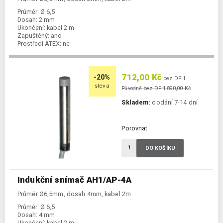
Průměr:
Ø 6,5
Dosah:
2 mm
Ukončení:
kabel 2 m
Zapuštěný:
ano
Prostředí ATEX:
ne
Spínání:
NO / PNP
712,00 Kč
-20%
bez DPH
sleva
Původně bez DPH 890,00 Kč
Skladem:
dodání 7-14 dní
Porovnat
DO KOŠÍKU
Indukční snímač AH1/AP-4A
Průměr Ø6,5mm, dosah 4mm, kabel 2m
Průměr:
Ø 6,5
Dosah:
4 mm
Ukončení:
kabel 2 m