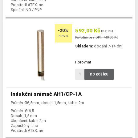
Prostředí ATEX:
ne
Spínání:
NO / PNP
592,00 Kč
-20%
bez DPH
sleva
Původně bez DPH 740,00 Kč
Skladem:
dodání 7-14 dní
Porovnat
DO KOŠÍKU
Indukční snímač AH1/CP-1A
Průměr Ø6,5mm, dosah 1,5mm, kabel 2m
Průměr:
Ø 6,5
Dosah:
1,5 mm
Ukončení:
kabel 2 m
Zapuštěný:
ano
Prostředí ATEX:
ne
Spínání:
NC / PNP