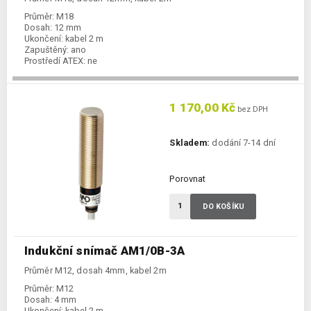
Průměr:
M18
Dosah:
12 mm
Ukončení:
kabel 2 m
Zapuštěný:
ano
Prostředí ATEX:
ne
Spínání:
NC / PNP
1 170,00 Kč
bez DPH
Skladem:
dodání 7-14 dní
Porovnat
DO KOŠÍKU
Indukční snímač AM1/0B-3A
Průměr M12, dosah 4mm, kabel 2m
Průměr:
M12
Dosah:
4 mm
Ukončení:
kabel 2 m