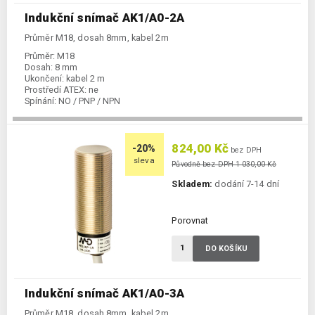
Indukční snímač AK1/A0-2A
Průměr M18, dosah 8mm, kabel 2m
Průměr:
M18
Dosah:
8 mm
Ukončení:
kabel 2 m
Prostředí ATEX:
ne
Spínání:
NO / PNP / NPN
824,00 Kč
-20%
bez DPH
sleva
Původně bez DPH 1 030,00 Kč
Skladem:
dodání 7-14 dní
Porovnat
DO KOŠÍKU
Indukční snímač AK1/A0-3A
Průměr M18, dosah 8mm, kabel 2m