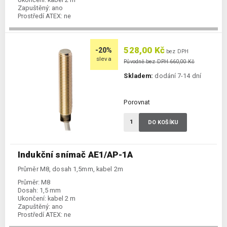
Zapuštěný:
ano
Prostředí ATEX:
ne
Spínání:
NO / PNP
528,00 Kč
-20%
bez DPH
sleva
Původně bez DPH 660,00 Kč
Skladem:
dodání 7-14 dní
Porovnat
DO KOŠÍKU
Indukční snímač AE1/AP-1A
Průměr M8, dosah 1,5mm, kabel 2m
Průměr:
M8
Dosah:
1,5 mm
Ukončení:
kabel 2 m
Zapuštěný:
ano
Prostředí ATEX:
ne
Spínání:
NO / PNP