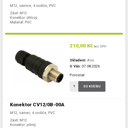
M12, samice, 4 vodiče, PVC
Závit:
M12
Konektor:
úhlový
Materiál:
PVC
210,00 Kč
bez DPH
Skladem:
Ano
U Vás:
07.08.2026
Porovnat
DO KOŠÍKU
Konektor CV12/0B-00A
M12, samec, 4 vodiče, PVC
Závit:
M12
Konektor:
přímý