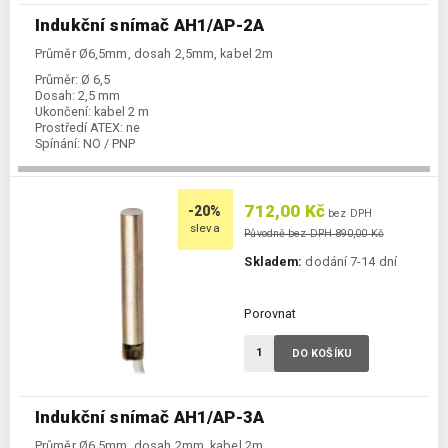
Indukční snímač AH1/AP-2A
Průměr Ø6,5mm, dosah 2,5mm, kabel 2m
Průměr:
Ø 6,5
Dosah:
2,5 mm
Ukončení:
kabel 2 m
Prostředí ATEX:
ne
Spínání:
NO / PNP
712,00 Kč
-20%
bez DPH
sleva
Původně bez DPH 890,00 Kč
Skladem:
dodání 7-14 dní
Porovnat
DO KOŠÍKU
Indukční snímač AH1/AP-3A
Průměr Ø6,5mm, dosah 2mm, kabel 2m