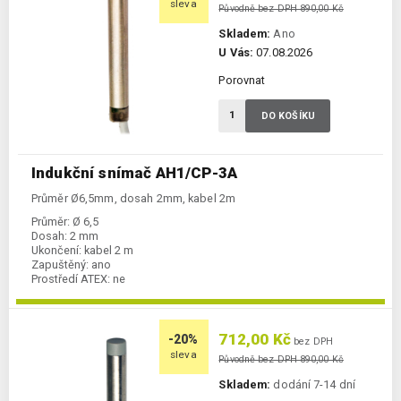
sleva
Původně bez DPH 890,00 Kč
Skladem:
Ano
U Vás:
07.08.2026
Porovnat
DO KOŠÍKU
Indukční snímač AH1/CP-3A
Průměr Ø6,5mm, dosah 2mm, kabel 2m
Průměr:
Ø 6,5
Dosah:
2 mm
Ukončení:
kabel 2 m
Zapuštěný:
ano
Prostředí ATEX:
ne
Spínání:
NC / PNP
712,00 Kč
-20%
bez DPH
sleva
Původně bez DPH 890,00 Kč
Skladem:
dodání 7-14 dní