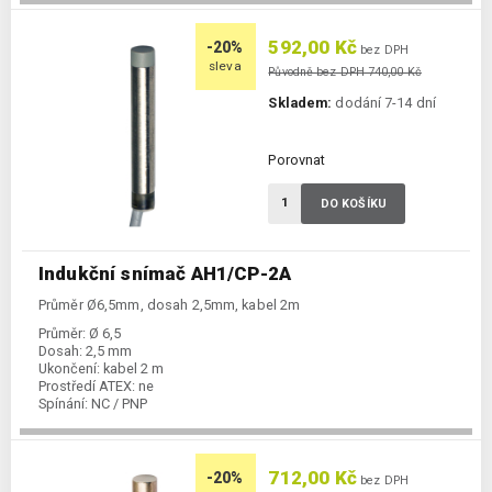
592,00 Kč
-20%
bez DPH
sleva
Původně bez DPH 740,00 Kč
Skladem:
dodání 7-14 dní
Porovnat
DO KOŠÍKU
Indukční snímač AH1/CP-2A
Průměr Ø6,5mm, dosah 2,5mm, kabel 2m
Průměr:
Ø 6,5
Dosah:
2,5 mm
Ukončení:
kabel 2 m
Prostředí ATEX:
ne
Spínání:
NC / PNP
712,00 Kč
-20%
bez DPH