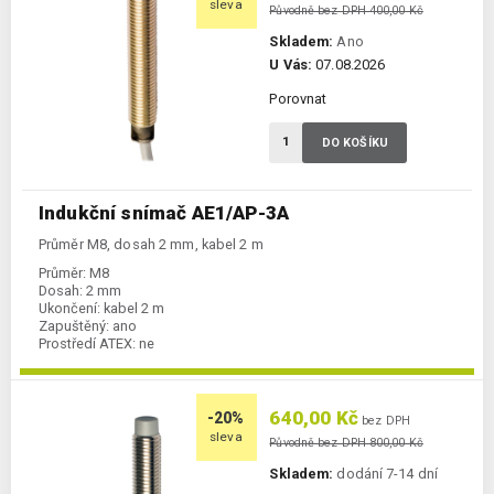
sleva
Původně bez DPH 400,00 Kč
Skladem:
Ano
U Vás:
07.08.2026
Porovnat
DO KOŠÍKU
Indukční snímač AE1/AP-3A
Průměr M8, dosah 2 mm, kabel 2 m
Průměr:
M8
Dosah:
2 mm
Ukončení:
kabel 2 m
Zapuštěný:
ano
Prostředí ATEX:
ne
Spínání:
NO / PNP
640,00 Kč
-20%
bez DPH
sleva
Původně bez DPH 800,00 Kč
Skladem:
dodání 7-14 dní