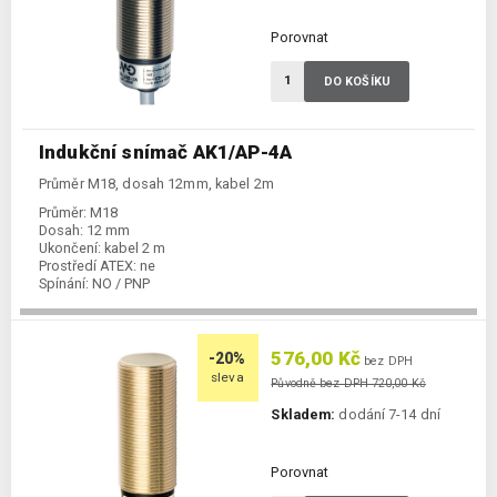
Porovnat
DO KOŠÍKU
Indukční snímač AK1/AP-4A
Průměr M18, dosah 12mm, kabel 2m
Průměr:
M18
Dosah:
12 mm
Ukončení:
kabel 2 m
Prostředí ATEX:
ne
Spínání:
NO / PNP
576,00 Kč
-20%
bez DPH
sleva
Původně bez DPH 720,00 Kč
Skladem:
dodání 7-14 dní
Porovnat