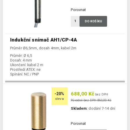
Porovnat
DO KOŠÍKU
Indukční snímač AH1/CP-4A
Průměr Ø6,5mm, dosah 4mm, kabel 2m
Průměr:
Ø 6,5
Dosah:
4 mm
Ukončení:
kabel 2 m
Prostředí ATEX:
ne
Spínání:
NC / PNP
688,00 Kč
-20%
bez DPH
sleva
Původně bez DPH 860,00 Kč
Skladem:
dodání 7-14 dní
Porovnat