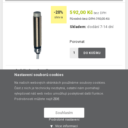
592,00 Kč
-20%
bez DPH
sleva
Původně bez DPH 740,00 Kč
Skladem:
dodání 7-14 dní
Porovnat
DO KOŠÍKU
Indukční snímač AM1/A0-2A
Nastavení souborů cookies
Průměr M12, dosah 4mm, kabel 2m
Na našich webových stránkách používáme soubory cookies.
Průměr:
M12
Část z nich je technicky nezbytná, ostatní nám pomáhají
Dosah:
4 mm
vylepšovat náš web nebo umožňují poskytovat další funkce.
Ukončení:
kabel 2 m
Podrobnosti můžete najít
ZDE
.
Prostředí ATEX:
ne
Spínání:
NO / PNP / NPN
Souhlasím
Podrobné nastavení
768,00 Kč
-20%
bez DPH
Více informací