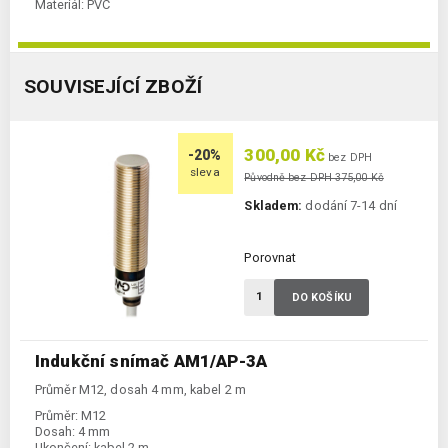
Materiál:
PVC
SOUVISEJÍCÍ ZBOŽÍ
300,00 Kč
-20%
bez DPH
sleva
Původně bez DPH 375,00 Kč
Skladem:
dodání 7-14 dní
Porovnat
DO KOŠÍKU
Indukční snímač AM1/AP-3A
Průměr M12, dosah 4 mm, kabel 2 m
Průměr:
M12
Dosah:
4 mm
Ukončení:
kabel 2 m