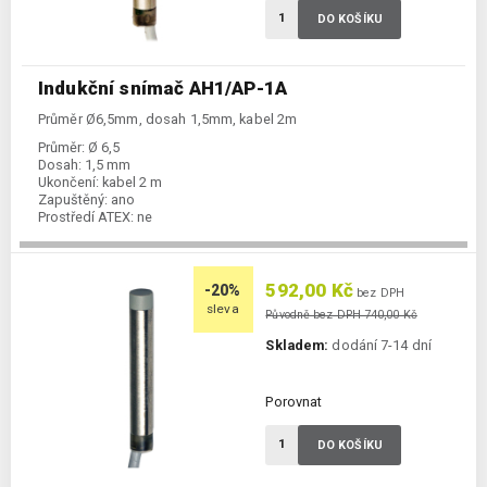
DO KOŠÍKU
Indukční snímač AH1/AP-1A
Průměr Ø6,5mm, dosah 1,5mm, kabel 2m
Průměr:
Ø 6,5
Dosah:
1,5 mm
Ukončení:
kabel 2 m
Zapuštěný:
ano
Prostředí ATEX:
ne
Spínání:
NO / PNP
592,00 Kč
-20%
bez DPH
sleva
Původně bez DPH 740,00 Kč
Skladem:
dodání 7-14 dní
Porovnat
DO KOŠÍKU