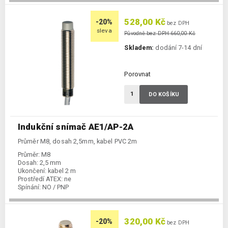
528,00 Kč
-20%
bez DPH
sleva
Původně bez DPH 660,00 Kč
Skladem:
dodání 7-14 dní
Porovnat
DO KOŠÍKU
Indukční snímač AE1/AP-2A
Průměr M8, dosah 2,5mm, kabel PVC 2m
Průměr:
M8
Dosah:
2,5 mm
Ukončení:
kabel 2 m
Prostředí ATEX:
ne
Spínání:
NO / PNP
320,00 Kč
-20%
bez DPH