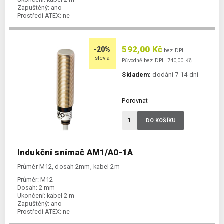
Zapuštěný:
ano
Prostředí ATEX:
ne
Spínání:
NO / NC, PNP + NPN
592,00 Kč
-20%
bez DPH
sleva
Původně bez DPH 740,00 Kč
Skladem:
dodání 7-14 dní
Porovnat
DO KOŠÍKU
Indukční snímač AM1/A0-1A
Průměr M12, dosah 2mm, kabel 2m
Průměr:
M12
Dosah:
2 mm
Ukončení:
kabel 2 m
Zapuštěný:
ano
Prostředí ATEX:
ne
Spínání:
NO / PNP / NPN