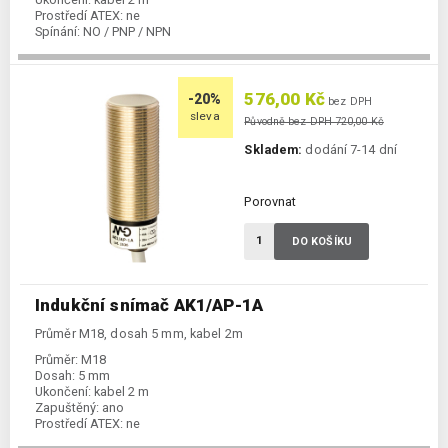
Prostředí ATEX:
ne
Spínání:
NO / PNP / NPN
576,00 Kč
-20%
bez DPH
sleva
Původně bez DPH 720,00 Kč
Skladem:
dodání 7-14 dní
Porovnat
DO KOŠÍKU
Indukční snímač AK1/AP-1A
Průměr M18, dosah 5 mm, kabel 2m
Průměr:
M18
Dosah:
5 mm
Ukončení:
kabel 2 m
Zapuštěný:
ano
Prostředí ATEX:
ne
Spínání:
NO / PNP