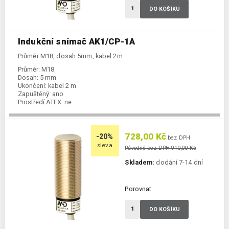
DO KOŠÍKU
Indukční snímač AK1/CP-1A
Průměr M18, dosah 5mm, kabel 2m
Průměr:
M18
Dosah:
5 mm
Ukončení:
kabel 2 m
Zapuštěný:
ano
Prostředí ATEX:
ne
Spínání:
NC / PNP
728,00 Kč
-20%
bez DPH
sleva
Původně bez DPH 910,00 Kč
Skladem:
dodání 7-14 dní
Porovnat
DO KOŠÍKU