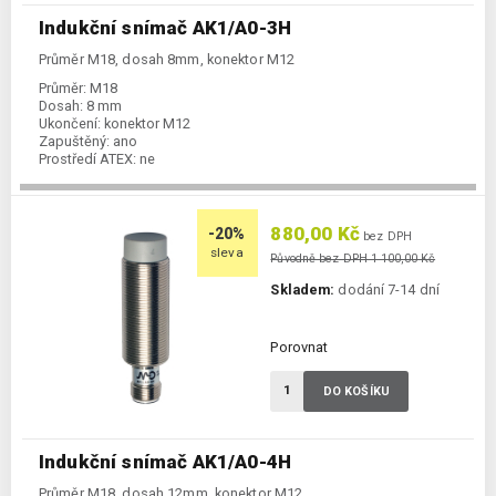
Indukční snímač AK1/A0-3H
Průměr M18, dosah 8mm, konektor M12
Průměr:
M18
Dosah:
8 mm
Ukončení:
konektor M12
Zapuštěný:
ano
Prostředí ATEX:
ne
Spínání:
NO / PNP / NPN
880,00 Kč
-20%
bez DPH
sleva
Původně bez DPH 1 100,00 Kč
Skladem:
dodání 7-14 dní
Porovnat
DO KOŠÍKU
Indukční snímač AK1/A0-4H
Průměr M18, dosah 12mm, konektor M12