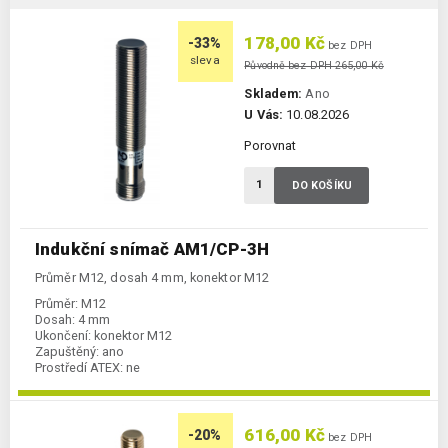
178,00 Kč
-33%
bez DPH
sleva
Původně bez DPH 265,00 Kč
Skladem:
Ano
U Vás:
10.08.2026
Porovnat
DO KOŠÍKU
Indukční snímač AM1/CP-3H
Průměr M12, dosah 4 mm, konektor M12
Průměr:
M12
Dosah:
4 mm
Ukončení:
konektor M12
Zapuštěný:
ano
Prostředí ATEX:
ne
Spínání:
NC / PNP
616,00 Kč
-20%
bez DPH