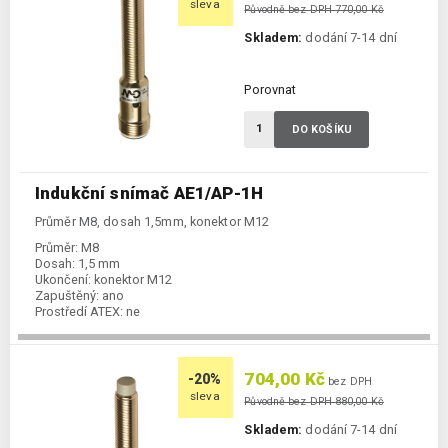
sleva
Původně bez DPH 770,00 Kč
Skladem:
dodání 7-14 dní
Porovnat
DO KOŠÍKU
Indukční snímač AE1/AP-1H
Průměr M8, dosah 1,5mm, konektor M12
Průměr:
M8
Dosah:
1,5 mm
Ukončení:
konektor M12
Zapuštěný:
ano
Prostředí ATEX:
ne
Spínání:
NO / PNP
704,00 Kč
-20%
bez DPH
sleva
Původně bez DPH 880,00 Kč
Skladem:
dodání 7-14 dní