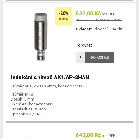
832,00 Kč
-20%
bez DPH
sleva
Původně bez DPH 1 040,00 Kč
Skladem:
dodání 7-14 dní
Porovnat
DO KOŠÍKU
Indukční snímač AK1/AP-2HAN
Průměr M18, dosah 8mm, konektor M12
Průměr:
M18
Dosah:
8 mm
Ukončení:
konektor M12
Prostředí ATEX:
ano
Spínání:
NO / PNP
Podkategorie:
Indukční snímače
640,00 Kč
bez DPH