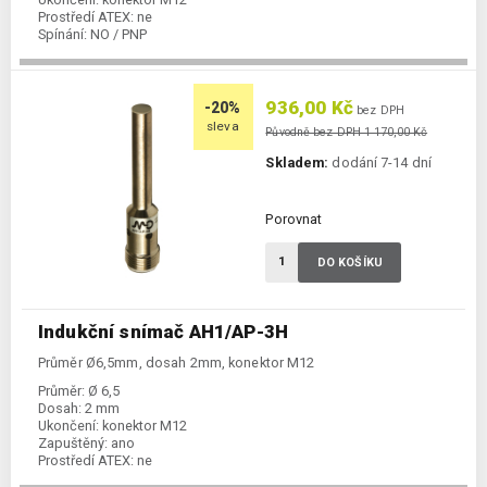
Prostředí ATEX:
ne
Spínání:
NO / PNP
936,00 Kč
-20%
bez DPH
sleva
Původně bez DPH 1 170,00 Kč
Skladem:
dodání 7-14 dní
Porovnat
DO KOŠÍKU
Indukční snímač AH1/AP-3H
Průměr Ø6,5mm, dosah 2mm, konektor M12
Průměr:
Ø 6,5
Dosah:
2 mm
Ukončení:
konektor M12
Zapuštěný:
ano
Prostředí ATEX:
ne
Spínání:
NO / PNP