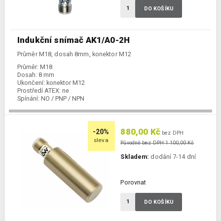
DO KOŠÍKU
Indukční snímač AK1/A0-2H
Průměr M18, dosah 8mm, konektor M12
Průměr:
M18
Dosah:
8 mm
Ukončení:
konektor M12
Prostředí ATEX:
ne
Spínání:
NO / PNP / NPN
880,00 Kč
-20%
bez DPH
sleva
Původně bez DPH 1 100,00 Kč
Skladem:
dodání 7-14 dní
Porovnat
DO KOŠÍKU