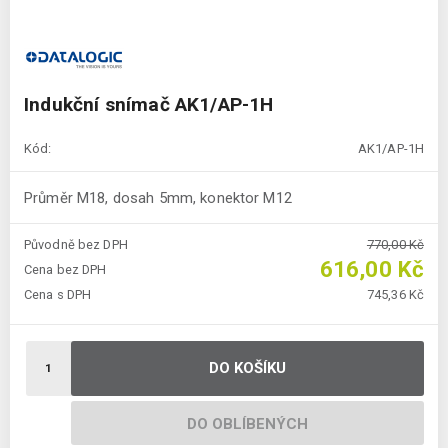
Indukční snímač AK1/AP-1H
Kód:
AK1/AP-1H
Průměr M18, dosah 5mm, konektor M12
Původně bez DPH
770,00 Kč
616,00 Kč
Cena bez DPH
Cena s DPH
745,36 Kč
DO KOŠÍKU
DO OBLÍBENÝCH