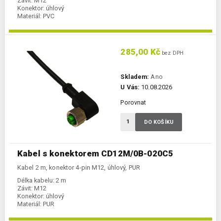
Závit:
M12
Konektor:
úhlový
Materiál:
PVC
285,00 Kč
bez DPH
Skladem:
Ano
U Vás:
10.08.2026
Porovnat
DO KOŠÍKU
Kabel s konektorem CD12M/0B-020C5
Kabel 2 m, konektor 4-pin M12, úhlový, PUR
Délka kabelu:
2 m
Závit:
M12
Konektor:
úhlový
Materiál:
PUR