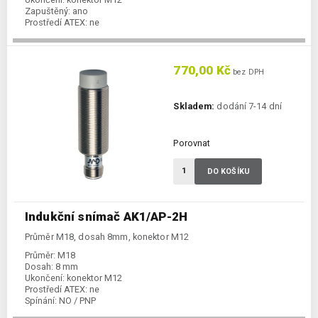
Zapuštěný:
ano
Prostředí ATEX:
ne
Spínání:
NO / PNP
770,00 Kč
bez DPH
Skladem:
dodání 7-14 dní
Porovnat
DO KOŠÍKU
Indukční snímač AK1/AP-2H
Průměr M18, dosah 8mm, konektor M12
Průměr:
M18
Dosah:
8 mm
Ukončení:
konektor M12
Prostředí ATEX:
ne
Spínání:
NO / PNP