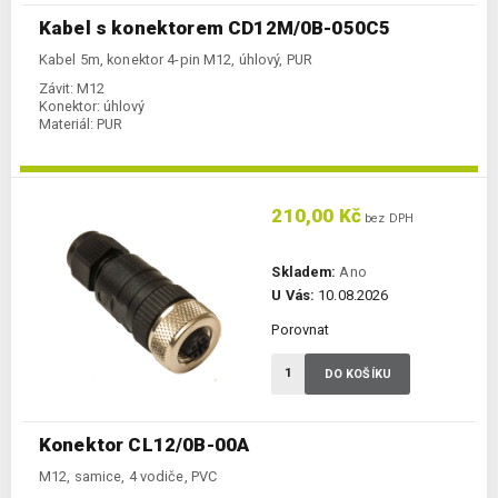
Kabel s konektorem CD12M/0B-050C5
Kabel 5m, konektor 4-pin M12, úhlový, PUR
Závit:
M12
Konektor:
úhlový
Materiál:
PUR
210,00 Kč
bez DPH
Skladem:
Ano
U Vás:
10.08.2026
Porovnat
DO KOŠÍKU
Konektor CL12/0B-00A
M12, samice, 4 vodiče, PVC