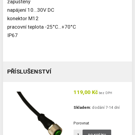
zapuštěný
napájení 10...30V DC
konektor M12
pracovní teplota -25°C…+70°C
IP67
PŘÍSLUŠENSTVÍ
119,00 Kč
bez DPH
Skladem:
dodání 7-14 dní
Porovnat