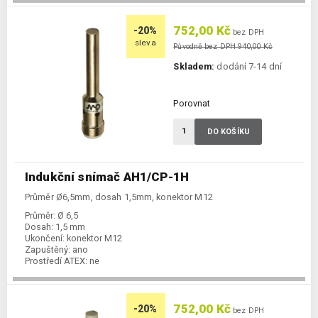
752,00 Kč
-20%
bez DPH
sleva
Původně bez DPH 940,00 Kč
Skladem:
dodání 7-14 dní
Porovnat
DO KOŠÍKU
Indukční snímač AH1/CP-1H
Průměr Ø6,5mm, dosah 1,5mm, konektor M12
Průměr:
Ø 6,5
Dosah:
1,5 mm
Ukončení:
konektor M12
Zapuštěný:
ano
Prostředí ATEX:
ne
Spínání:
NC / PNP
752,00 Kč
-20%
bez DPH