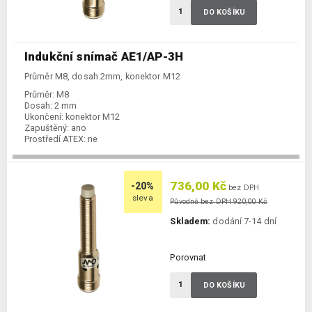
DO KOŠÍKU
Indukční snímač AE1/AP-3H
Průměr M8, dosah 2mm, konektor M12
Průměr:
M8
Dosah:
2 mm
Ukončení:
konektor M12
Zapuštěný:
ano
Prostředí ATEX:
ne
Spínání:
NO / PNP
736,00 Kč
-20%
bez DPH
sleva
Původně bez DPH 920,00 Kč
Skladem:
dodání 7-14 dní
Porovnat
DO KOŠÍKU