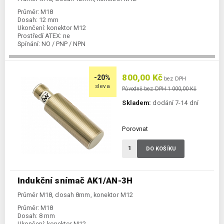
Průměr:
M18
Dosah:
12 mm
Ukončení:
konektor M12
Prostředí ATEX:
ne
Spínání:
NO / PNP / NPN
800,00 Kč
-20%
bez DPH
sleva
Původně bez DPH 1 000,00 Kč
Skladem:
dodání 7-14 dní
Porovnat
DO KOŠÍKU
Indukční snímač AK1/AN-3H
Průměr M18, dosah 8mm, konektor M12
Průměr:
M18
Dosah:
8 mm
Ukončení:
konektor M12