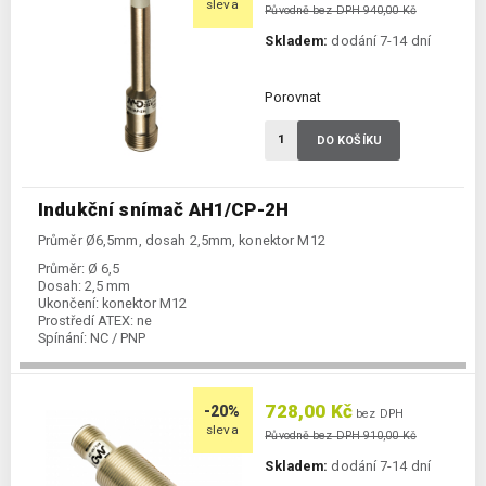
sleva
Původně bez DPH 940,00 Kč
Skladem:
dodání 7-14 dní
Porovnat
DO KOŠÍKU
Indukční snímač AH1/CP-2H
Průměr Ø6,5mm, dosah 2,5mm, konektor M12
Průměr:
Ø 6,5
Dosah:
2,5 mm
Ukončení:
konektor M12
Prostředí ATEX:
ne
Spínání:
NC / PNP
728,00 Kč
-20%
bez DPH
sleva
Původně bez DPH 910,00 Kč
Skladem:
dodání 7-14 dní