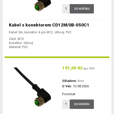
DO KOŠÍKU
Kabel s konektorem CD12M/0B-050C1
Kabel 5m, konektor 4-pin M12, úhlový, PVC
Závit:
M12
Konektor:
úhlový
Materiál:
PVC
191,00 Kč
bez DPH
Skladem:
Ano
U Vás:
10.08.2026
Porovnat
DO KOŠÍKU