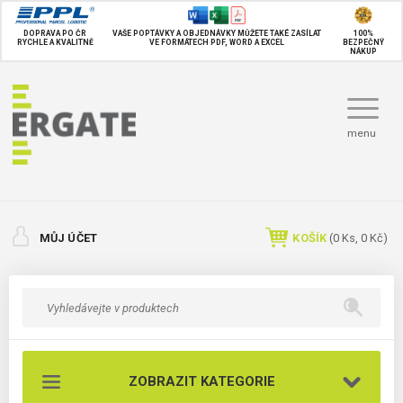
DOPRAVA PO ČR
VAŠE POPTÁVKY A OBJEDNÁVKY MŮŽETE TAKÉ
ZASÍLAT
100%
RYCHLE A KVALITNĚ
VE FORMÁTECH PDF, WORD A EXCEL
BEZPEČNÝ
NÁKUP
menu
MŮJ ÚČET
KOŠÍK
(
0
Ks,
0 Kč
)
ZOBRAZIT KATEGORIE