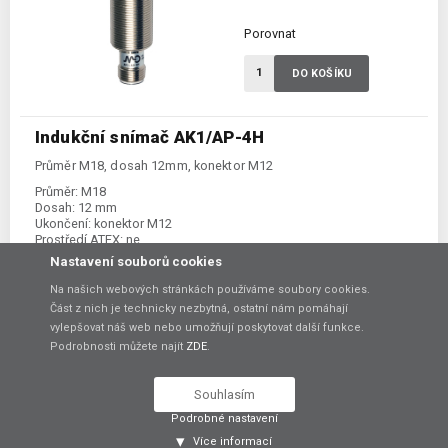
Porovnat
DO KOŠÍKU
Indukční snímač AK1/AP-4H
Průměr M18, dosah 12mm, konektor M12
Průměr:
M18
Dosah:
12 mm
Ukončení:
konektor M12
Prostředí ATEX:
ne
Spínání:
NO / PNP
Nastavení souborů cookies
Na našich webových stránkách používáme soubory cookies.
Část z nich je technicky nezbytná, ostatní nám pomáhají
848,00 Kč
-20%
bez DPH
vylepšovat náš web nebo umožňují poskytovat další funkce.
sleva
Původně bez DPH 1 060,00 Kč
Podrobnosti můžete najít
ZDE
.
Skladem:
dodání 7-14 dní
Souhlasím
Podrobné nastavení
Porovnat
Více informací