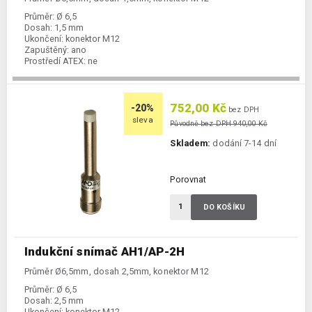
Průměr:
Ø 6,5
Dosah:
1,5 mm
Ukončení:
konektor M12
Zapuštěný:
ano
Prostředí ATEX:
ne
Spínání:
NO / PNP
752,00 Kč
-20%
bez DPH
sleva
Původně bez DPH 940,00 Kč
Skladem:
dodání 7-14 dní
Porovnat
DO KOŠÍKU
Indukční snímač AH1/AP-2H
Průměr Ø6,5mm, dosah 2,5mm, konektor M12
Průměr:
Ø 6,5
Dosah:
2,5 mm
Ukončení:
konektor M12