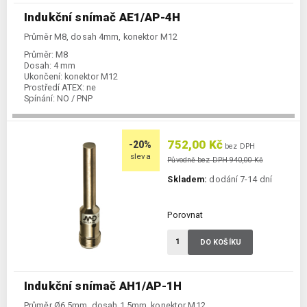
Indukční snímač AE1/AP-4H
Průměr M8, dosah 4mm, konektor M12
Průměr:
M8
Dosah:
4 mm
Ukončení:
konektor M12
Prostředí ATEX:
ne
Spínání:
NO / PNP
752,00 Kč
-20%
bez DPH
sleva
Původně bez DPH 940,00 Kč
Skladem:
dodání 7-14 dní
Porovnat
DO KOŠÍKU
Indukční snímač AH1/AP-1H
Průměr Ø6,5mm, dosah 1,5mm, konektor M12