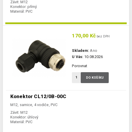
Závit:
M12
Konektor:
přímý
Materiál:
PVC
170,00 Kč
bez DPH
Skladem:
Ano
U Vás:
10.08.2026
Porovnat
DO KOŠÍKU
Konektor CL12/0B-00C
M12, samice, 4 vodiče, PVC
Závit:
M12
Konektor:
úhlový
Materiál:
PVC