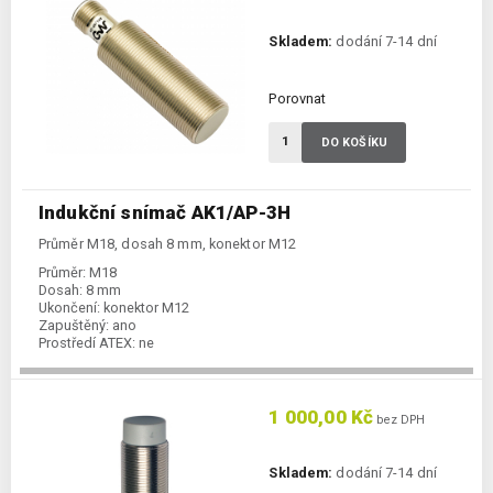
Skladem:
dodání 7-14 dní
Porovnat
DO KOŠÍKU
Indukční snímač AK1/AP-3H
Průměr M18, dosah 8 mm, konektor M12
Průměr:
M18
Dosah:
8 mm
Ukončení:
konektor M12
Zapuštěný:
ano
Prostředí ATEX:
ne
Spínání:
NO / PNP
1 000,00 Kč
bez DPH
Skladem:
dodání 7-14 dní