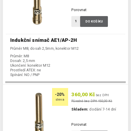
Porovnat
DO KOŠÍKU
Indukční snímač AE1/AP-2H
Průměr M8, dosah 2,5mm, konektor M12
Průměr:
M8
Dosah:
2,5 mm
Ukončení:
konektor M12
Prostředí ATEX:
ne
Spínání:
NO / PNP
360,00 Kč
-20%
bez DPH
sleva
Původně bez DPH 450,00 Kč
Skladem:
dodání 7-14 dní
Porovnat