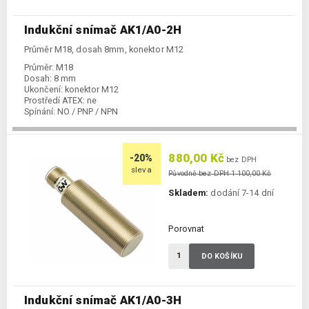
Indukční snímač AK1/A0-2H
Průměr M18, dosah 8mm, konektor M12
Průměr:
M18
Dosah:
8 mm
Ukončení:
konektor M12
Prostředí ATEX:
ne
Spínání:
NO / PNP / NPN
880,00 Kč
-20%
bez DPH
sleva
Původně bez DPH 1 100,00 Kč
Skladem:
dodání 7-14 dní
Porovnat
DO KOŠÍKU
Indukční snímač AK1/A0-3H