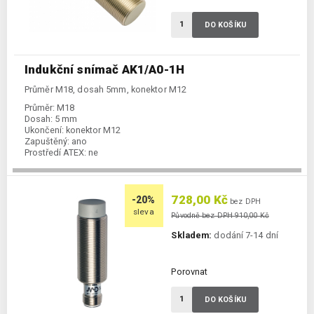
DO KOŠÍKU
Indukční snímač AK1/A0-1H
Průměr M18, dosah 5mm, konektor M12
Průměr:
M18
Dosah:
5 mm
Ukončení:
konektor M12
Zapuštěný:
ano
Prostředí ATEX:
ne
Spínání:
NO / PNP / NPN
728,00 Kč
-20%
bez DPH
sleva
Původně bez DPH 910,00 Kč
Skladem:
dodání 7-14 dní
Porovnat
DO KOŠÍKU