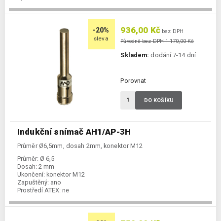
936,00 Kč
-20%
bez DPH
sleva
Původně bez DPH 1 170,00 Kč
Skladem:
dodání 7-14 dní
Porovnat
DO KOŠÍKU
Indukční snímač AH1/AP-3H
Průměr Ø6,5mm, dosah 2mm, konektor M12
Průměr:
Ø 6,5
Dosah:
2 mm
Ukončení:
konektor M12
Zapuštěný:
ano
Prostředí ATEX:
ne
Spínání:
NO / PNP