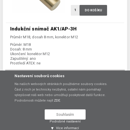
DO KOŠÍKU
Indukční snímač AK1/AP-3H
Průměr M18, dosah 8 mm, konektor M12
Průměr:
M18
Dosah:
8 mm
Ukončení:
konektor M12
Zapuštěný:
ano
Prostředí ATEX:
ne
Spínání:
NO / PNP
Nastavení souborů cookies
1 000,00 Kč
bez DPH
Na našich webových stránkách používáme soubory cookies.
Část z nich je technicky nezbytná, ostatní nám pomáhají
vylepšovat náš web nebo umožňují poskytovat další funkce.
Skladem:
dodání 7-14 dní
Podrobnosti můžete najít
ZDE
.
Porovnat
Souhlasím
Podrobné nastavení
DO KOŠÍKU
Více informací