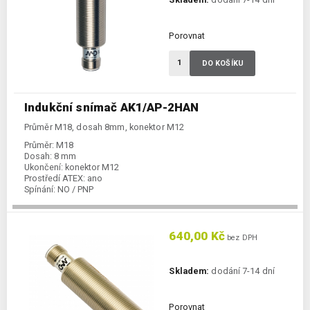
Porovnat
DO KOŠÍKU
Indukční snímač AK1/AP-2HAN
Průměr M18, dosah 8mm, konektor M12
Průměr:
M18
Dosah:
8 mm
Ukončení:
konektor M12
Prostředí ATEX:
ano
Spínání:
NO / PNP
Podkategorie:
Indukční snímače
640,00 Kč
bez DPH
Skladem:
dodání 7-14 dní
Porovnat