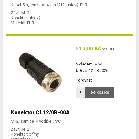
Kabel 5m, konektor 4-pin M12, úhlový, PUR
Závit:
M12
Konektor:
úhlový
Materiál:
PUR
210,00 Kč
bez DPH
Skladem:
Ano
U Vás:
12.08.2026
Porovnat
DO KOŠÍKU
Konektor CL12/0B-00A
M12, samice, 4 vodiče, PVC
Závit:
M12
Konektor:
přímý