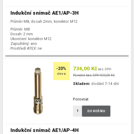
Indukční snímač AE1/AP-3H
Průměr M8, dosah 2mm, konektor M12
Průměr:
M8
Dosah:
2 mm
Ukončení:
konektor M12
Zapuštěný:
ano
Prostředí ATEX:
ne
Spínání:
NO / PNP
736,00 Kč
-20%
bez DPH
sleva
Původně bez DPH 920,00 Kč
Skladem:
dodání 7-14 dní
Porovnat
DO KOŠÍKU
Indukční snímač AE1/AP-4H