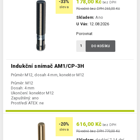
178,00 Kč
-33%
bez DPH
sleva
Původně bez DPH 265,00 Kč
Skladem:
Ano
U Vás:
12.08.2026
Porovnat
DO KOŠÍKU
Indukční snímač AM1/CP-3H
Průměr M12, dosah 4 mm, konektor M12
Průměr:
M12
Dosah:
4 mm
Ukončení:
konektor M12
Zapuštěný:
ano
Prostředí ATEX:
ne
Spínání:
NC / PNP
616,00 Kč
-20%
bez DPH
sleva
Původně bez DPH 770,00 Kč
Skladem:
dodání 7-14 dní