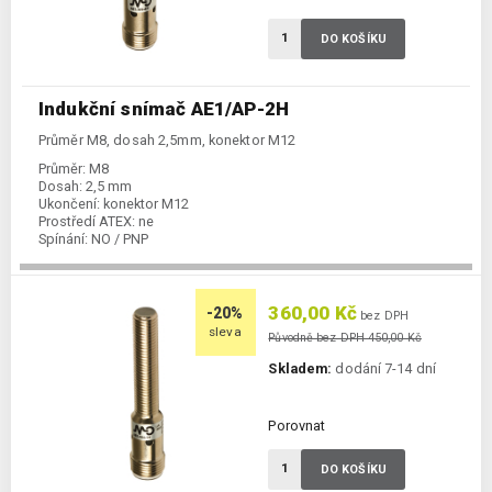
DO KOŠÍKU
Indukční snímač AE1/AP-2H
Průměr M8, dosah 2,5mm, konektor M12
Průměr:
M8
Dosah:
2,5 mm
Ukončení:
konektor M12
Prostředí ATEX:
ne
Spínání:
NO / PNP
360,00 Kč
-20%
bez DPH
sleva
Původně bez DPH 450,00 Kč
Skladem:
dodání 7-14 dní
Porovnat
DO KOŠÍKU