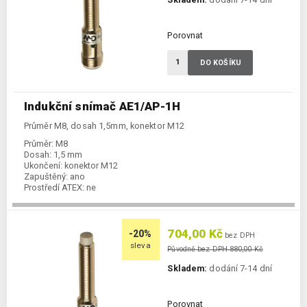
Porovnat
DO KOŠÍKU
Indukční snímač AE1/AP-1H
Průměr M8, dosah 1,5mm, konektor M12
Průměr:
M8
Dosah:
1,5 mm
Ukončení:
konektor M12
Zapuštěný:
ano
Prostředí ATEX:
ne
Spínání:
NO / PNP
704,00 Kč
-20%
bez DPH
sleva
Původně bez DPH 880,00 Kč
Skladem:
dodání 7-14 dní
Porovnat