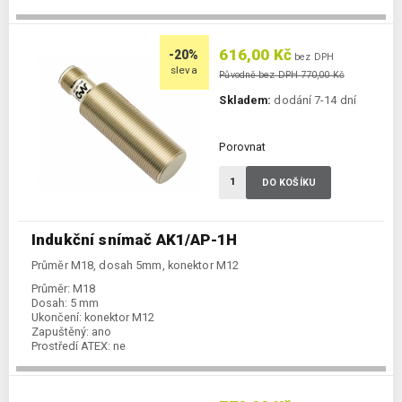
Spínání:
NO / PNP
616,00 Kč
-20%
bez DPH
sleva
Původně bez DPH 770,00 Kč
Skladem:
dodání 7-14 dní
Porovnat
DO KOŠÍKU
Indukční snímač AK1/AP-1H
Průměr M18, dosah 5mm, konektor M12
Průměr:
M18
Dosah:
5 mm
Ukončení:
konektor M12
Zapuštěný:
ano
Prostředí ATEX:
ne
Spínání:
NO / PNP