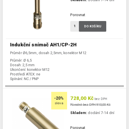
Porovnat
DO KOŠÍKU
Indukční snímač AH1/CP-2H
Průměr Ø6,5mm, dosah 2,5mm, konektor M12
Průměr:
Ø 6,5
Dosah:
2,5 mm
Ukončení:
konektor M12
Prostředí ATEX:
ne
Spínání:
NC / PNP
728,00 Kč
-20%
bez DPH
sleva
Původně bez DPH 910,00 Kč
Skladem:
dodání 7-14 dní
Porovnat