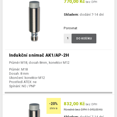
770,00 Kč
bez DPH
Skladem:
dodání 7-14 dní
Porovnat
DO KOŠÍKU
Indukční snímač AK1/AP-2H
Průměr M18, dosah 8mm, konektor M12
Průměr:
M18
Dosah:
8 mm
Ukončení:
konektor M12
Prostředí ATEX:
ne
Spínání:
NO / PNP
832,00 Kč
-20%
bez DPH
sleva
Původně bez DPH 1 040,00 Kč
Skladem:
dodání 7-14 dní