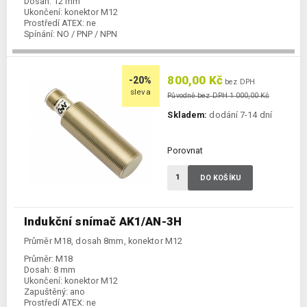
Dosah:
12 mm
Ukončení:
konektor M12
Prostředí ATEX:
ne
Spínání:
NO / PNP / NPN
800,00 Kč
-20%
bez DPH
sleva
Původně bez DPH 1 000,00 Kč
Skladem:
dodání 7-14 dní
Porovnat
DO KOŠÍKU
Indukční snímač AK1/AN-3H
Průměr M18, dosah 8mm, konektor M12
Průměr:
M18
Dosah:
8 mm
Ukončení:
konektor M12
Zapuštěný:
ano
Prostředí ATEX:
ne