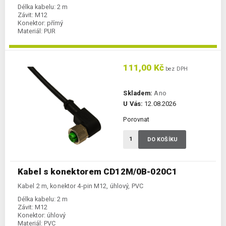
Délka kabelu:
2 m
Závit:
M12
Konektor:
přímý
Materiál:
PUR
111,00 Kč
bez DPH
Skladem:
Ano
U Vás:
12.08.2026
Porovnat
DO KOŠÍKU
Kabel s konektorem CD12M/0B-020C1
Kabel 2 m, konektor 4-pin M12, úhlový, PVC
Délka kabelu:
2 m
Závit:
M12
Konektor:
úhlový
Materiál:
PVC