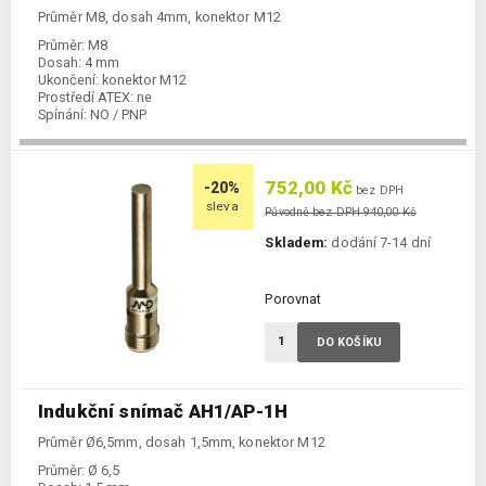
Průměr M8, dosah 4mm, konektor M12
Průměr:
M8
Dosah:
4 mm
Ukončení:
konektor M12
Prostředí ATEX:
ne
Spínání:
NO / PNP
752,00 Kč
-20%
bez DPH
sleva
Původně bez DPH 940,00 Kč
Skladem:
dodání 7-14 dní
Porovnat
DO KOŠÍKU
Indukční snímač AH1/AP-1H
Průměr Ø6,5mm, dosah 1,5mm, konektor M12
Průměr:
Ø 6,5