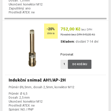
Dosah:
1,5 mm
Ukončení:
konektor M12
Zapuštěný:
ano
Prostředí ATEX:
ne
Spínání:
NO / PNP
752,00 Kč
-20%
bez DPH
sleva
Původně bez DPH 940,00 Kč
Skladem:
dodání 7-14 dní
Porovnat
DO KOŠÍKU
Indukční snímač AH1/AP-2H
Průměr Ø6,5mm, dosah 2,5mm, konektor M12
Průměr:
Ø 6,5
Dosah:
2,5 mm
Ukončení:
konektor M12
Prostředí ATEX:
ne
Spínání:
NO / PNP