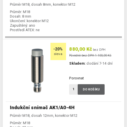
Průměr M18, dosah 8mm, konektor M12
Průměr:
M18
Dosah:
8 mm
Ukončení:
konektor M12
Zapuštěný:
ano
Prostředí ATEX:
ne
Spínání:
NO / PNP / NPN
880,00 Kč
-20%
bez DPH
sleva
Původně bez DPH 1 100,00 Kč
Skladem:
dodání 7-14 dní
Porovnat
DO KOŠÍKU
Indukční snímač AK1/A0-4H
Průměr M18, dosah 12mm, konektor M12
Průměr:
M18