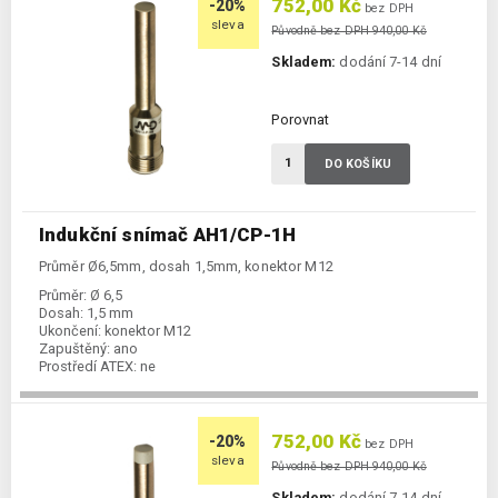
752,00 Kč
-20%
bez DPH
sleva
Původně bez DPH 940,00 Kč
Skladem:
dodání 7-14 dní
Porovnat
DO KOŠÍKU
Indukční snímač AH1/CP-1H
Průměr Ø6,5mm, dosah 1,5mm, konektor M12
Průměr:
Ø 6,5
Dosah:
1,5 mm
Ukončení:
konektor M12
Zapuštěný:
ano
Prostředí ATEX:
ne
Spínání:
NC / PNP
752,00 Kč
-20%
bez DPH
sleva
Původně bez DPH 940,00 Kč
Skladem:
dodání 7-14 dní