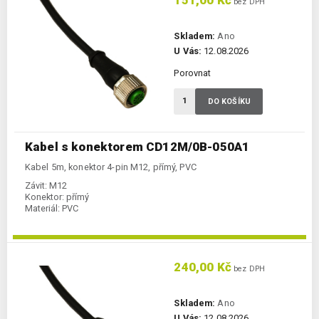
151,00 Kč
bez DPH
Skladem:
Ano
U Vás:
12.08.2026
Porovnat
DO KOŠÍKU
Kabel s konektorem CD12M/0B-050A1
Kabel 5m, konektor 4-pin M12, přímý, PVC
Závit:
M12
Konektor:
přímý
Materiál:
PVC
240,00 Kč
bez DPH
Skladem:
Ano
U Vás:
12.08.2026