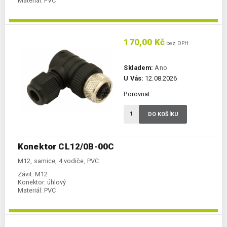
Materiál:
PVC
170,00 Kč
bez DPH
Skladem:
Ano
U Vás:
12.08.2026
Porovnat
DO KOŠÍKU
Konektor CL12/0B-00C
M12, samice, 4 vodiče, PVC
Závit:
M12
Konektor:
úhlový
Materiál:
PVC