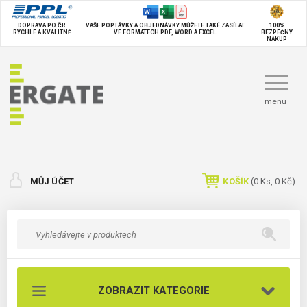
DOPRAVA PO ČR
VAŠE POPTÁVKY A OBJEDNÁVKY MŮŽETE TAKÉ
ZASÍLAT
100%
RYCHLE A KVALITNĚ
VE FORMÁTECH PDF, WORD A EXCEL
BEZPEČNÝ
NÁKUP
menu
MŮJ ÚČET
KOŠÍK
(
0
Ks,
0 Kč
)
ZOBRAZIT KATEGORIE