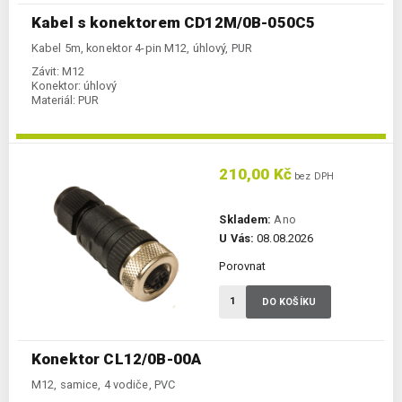
Kabel s konektorem CD12M/0B-050C5
Kabel 5m, konektor 4-pin M12, úhlový, PUR
Závit:
M12
Konektor:
úhlový
Materiál:
PUR
210,00 Kč
bez DPH
Skladem:
Ano
U Vás:
08.08.2026
Porovnat
DO KOŠÍKU
Konektor CL12/0B-00A
M12, samice, 4 vodiče, PVC