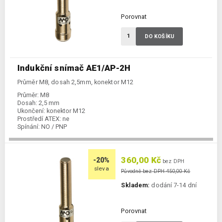
Porovnat
DO KOŠÍKU
Indukční snímač AE1/AP-2H
Průměr M8, dosah 2,5mm, konektor M12
Průměr:
M8
Dosah:
2,5 mm
Ukončení:
konektor M12
Prostředí ATEX:
ne
Spínání:
NO / PNP
360,00 Kč
-20%
bez DPH
sleva
Původně bez DPH 450,00 Kč
Skladem:
dodání 7-14 dní
Porovnat