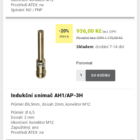
Prostředí ATEX:
ne
Spínání:
NO / PNP
936,00 Kč
-20%
bez DPH
sleva
Původně bez DPH 1 170,00 Kč
Skladem:
dodání 7-14 dní
Porovnat
DO KOŠÍKU
Indukční snímač AH1/AP-3H
Průměr Ø6,5mm, dosah 2mm, konektor M12
Průměr:
Ø 6,5
Dosah:
2 mm
Ukončení:
konektor M12
Zapuštěný:
ano
Prostředí ATEX:
ne
Spínání:
NO / PNP