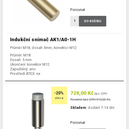
Porovnat
DO KOŠÍKU
Indukční snímač AK1/A0-1H
Průměr M18, dosah 5mm, konektor M12
Průměr:
M18
Dosah:
5 mm
Ukončení:
konektor M12
Zapuštěný:
ano
Prostředí ATEX:
ne
Spínání:
NO / PNP / NPN
728,00 Kč
-20%
bez DPH
sleva
Původně bez DPH 910,00 Kč
Skladem:
dodání 7-14 dní
Porovnat