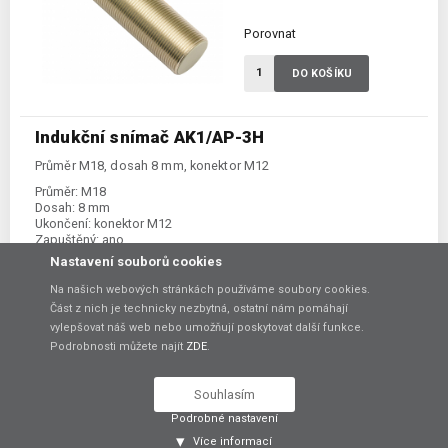
Porovnat
DO KOŠÍKU
Indukční snímač AK1/AP-3H
Průměr M18, dosah 8 mm, konektor M12
Průměr:
M18
Dosah:
8 mm
Ukončení:
konektor M12
Zapuštěný:
ano
Prostředí ATEX:
ne
Nastavení souborů cookies
Spínání:
NO / PNP
Na našich webových stránkách používáme soubory cookies.
Část z nich je technicky nezbytná, ostatní nám pomáhají
1 000,00 Kč
bez DPH
vylepšovat náš web nebo umožňují poskytovat další funkce.
Podrobnosti můžete najít
ZDE
.
Skladem:
dodání 7-14 dní
Souhlasím
Podrobné nastavení
Porovnat
Více informací