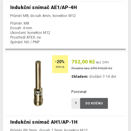
Indukční snímač AE1/AP-4H
Průměr M8, dosah 4mm, konektor M12
Průměr:
M8
Dosah:
4 mm
Ukončení:
konektor M12
Prostředí ATEX:
ne
Spínání:
NO / PNP
752,00 Kč
-20%
bez DPH
sleva
Původně bez DPH 940,00 Kč
Skladem:
dodání 7-14 dní
Porovnat
DO KOŠÍKU
Indukční snímač AH1/AP-1H
Průměr Ø6,5mm, dosah 1,5mm, konektor M12