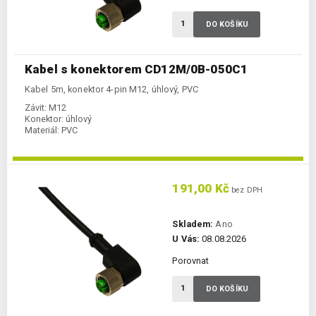
DO KOŠÍKU
Kabel s konektorem CD12M/0B-050C1
Kabel 5m, konektor 4-pin M12, úhlový, PVC
Závit:
M12
Konektor:
úhlový
Materiál:
PVC
191,00 Kč
bez DPH
Skladem:
Ano
U Vás:
08.08.2026
Porovnat
DO KOŠÍKU