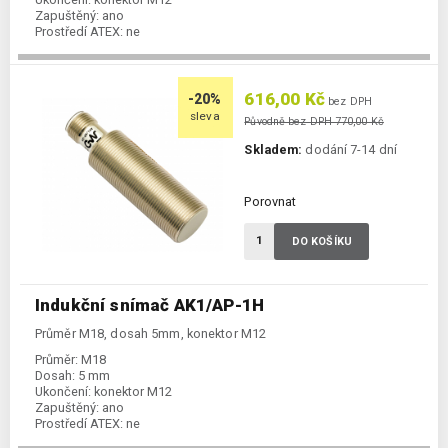
Zapuštěný:
ano
Prostředí ATEX:
ne
Spínání:
NO / PNP
616,00 Kč
-20%
bez DPH
sleva
Původně bez DPH 770,00 Kč
Skladem:
dodání 7-14 dní
Porovnat
DO KOŠÍKU
Indukční snímač AK1/AP-1H
Průměr M18, dosah 5mm, konektor M12
Průměr:
M18
Dosah:
5 mm
Ukončení:
konektor M12
Zapuštěný:
ano
Prostředí ATEX:
ne
Spínání:
NO / PNP