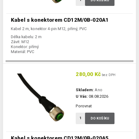
DO KOŠÍKU
Kabel s konektorem CD12M/0B-020A1
Kabel 2 m, konektor 4-pin M12, přímý, PVC
Délka kabelu:
2 m
Závit:
M12
Konektor:
přímý
Materiál:
PVC
280,00 Kč
bez DPH
Skladem:
Ano
U Vás:
08.08.2026
Porovnat
DO KOŠÍKU
Kabel s konektorem CD12M/0B-020A5