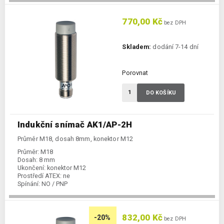
770,00 Kč
bez DPH
Skladem:
dodání 7-14 dní
Porovnat
DO KOŠÍKU
Indukční snímač AK1/AP-2H
Průměr M18, dosah 8mm, konektor M12
Průměr:
M18
Dosah:
8 mm
Ukončení:
konektor M12
Prostředí ATEX:
ne
Spínání:
NO / PNP
832,00 Kč
-20%
bez DPH