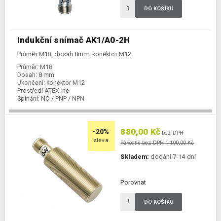
DO KOŠÍKU
Indukční snímač AK1/A0-2H
Průměr M18, dosah 8mm, konektor M12
Průměr:
M18
Dosah:
8 mm
Ukončení:
konektor M12
Prostředí ATEX:
ne
Spínání:
NO / PNP / NPN
880,00 Kč
-20%
bez DPH
sleva
Původně bez DPH 1 100,00 Kč
Skladem:
dodání 7-14 dní
Porovnat
DO KOŠÍKU