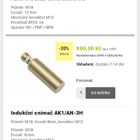
Průměr:
M18
Dosah:
12 mm
Ukončení:
konektor M12
Prostředí ATEX:
ne
Spínání:
NO / PNP / NPN
800,00 Kč
-20%
bez DPH
sleva
Původně bez DPH 1 000,00 Kč
Skladem:
dodání 7-14 dní
Porovnat
DO KOŠÍKU
Indukční snímač AK1/AN-3H
Průměr M18, dosah 8mm, konektor M12
Průměr:
M18
Dosah:
8 mm
Ukončení:
konektor M12