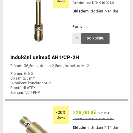
sleva
Původně bez DPH 940,00 Kč
Skladem:
dodání 7-14 dní
Porovnat
DO KOŠÍKU
Indukční snímač AH1/CP-2H
Průměr Ø6,5mm, dosah 2,5mm, konektor M12
Průměr:
Ø 6,5
Dosah:
2,5 mm
Ukončení:
konektor M12
Prostředí ATEX:
ne
Spínání:
NC / PNP
728,00 Kč
-20%
bez DPH
sleva
Původně bez DPH 910,00 Kč
Skladem:
dodání 7-14 dní