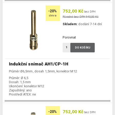
752,00 Kč
-20%
bez DPH
sleva
Původně bez DPH 940,00 Kč
Skladem:
dodání 7-14 dní
Porovnat
DO KOŠÍKU
Indukční snímač AH1/CP-1H
Průměr Ø6,5mm, dosah 1,5mm, konektor M12
Průměr:
Ø 6,5
Dosah:
1,5 mm
Ukončení:
konektor M12
Zapuštěný:
ano
Prostředí ATEX:
ne
Spínání:
NC / PNP
752,00 Kč
-20%
bez DPH