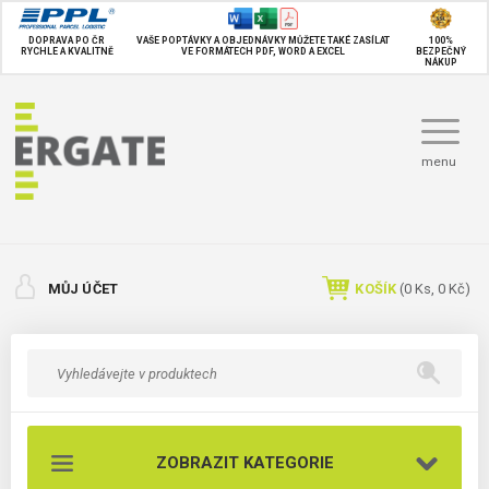
DOPRAVA PO ČR
VAŠE POPTÁVKY A OBJEDNÁVKY MŮŽETE TAKÉ
ZASÍLAT
100%
RYCHLE A KVALITNĚ
VE FORMÁTECH PDF, WORD A EXCEL
BEZPEČNÝ
NÁKUP
menu
MŮJ ÚČET
KOŠÍK
(
0
Ks,
0 Kč
)
ZOBRAZIT KATEGORIE