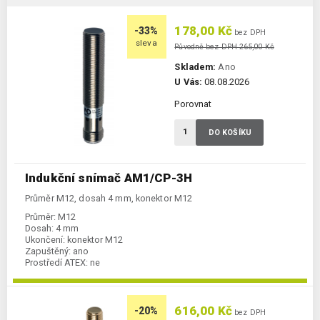
178,00 Kč
-33%
bez DPH
sleva
Původně bez DPH 265,00 Kč
Skladem:
Ano
U Vás:
08.08.2026
Porovnat
DO KOŠÍKU
Indukční snímač AM1/CP-3H
Průměr M12, dosah 4 mm, konektor M12
Průměr:
M12
Dosah:
4 mm
Ukončení:
konektor M12
Zapuštěný:
ano
Prostředí ATEX:
ne
Spínání:
NC / PNP
616,00 Kč
-20%
bez DPH