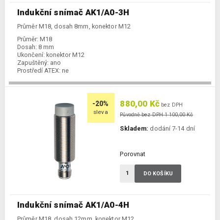
Indukční snímač AK1/A0-3H
Průměr M18, dosah 8mm, konektor M12
Průměr:
M18
Dosah:
8 mm
Ukončení:
konektor M12
Zapuštěný:
ano
Prostředí ATEX:
ne
Spínání:
NO / PNP / NPN
880,00 Kč
-20%
bez DPH
sleva
Původně bez DPH 1 100,00 Kč
Skladem:
dodání 7-14 dní
Porovnat
DO KOŠÍKU
Indukční snímač AK1/A0-4H
Průměr M18, dosah 12mm, konektor M12