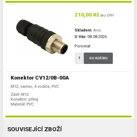
210,00 Kč
bez DPH
Skladem:
Ano
U Vás:
08.08.2026
Porovnat
DO KOŠÍKU
Konektor CV12/0B-00A
M12, samec, 4 vodiče, PVC
Závit:
M12
Konektor:
přímý
Materiál:
PVC
SOUVISEJÍCÍ ZBOŽÍ