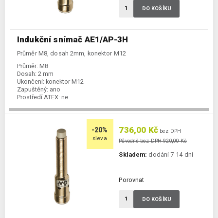
DO KOŠÍKU
Indukční snímač AE1/AP-3H
Průměr M8, dosah 2mm, konektor M12
Průměr:
M8
Dosah:
2 mm
Ukončení:
konektor M12
Zapuštěný:
ano
Prostředí ATEX:
ne
Spínání:
NO / PNP
736,00 Kč
-20%
bez DPH
sleva
Původně bez DPH 920,00 Kč
Skladem:
dodání 7-14 dní
Porovnat
DO KOŠÍKU