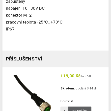
zapuštěný
napájení 10...30V DC
konektor M12
pracovní teplota -25°C…+70°C
IP67
PŘÍSLUŠENSTVÍ
119,00 Kč
bez DPH
Skladem:
dodání 7-14 dní
Porovnat