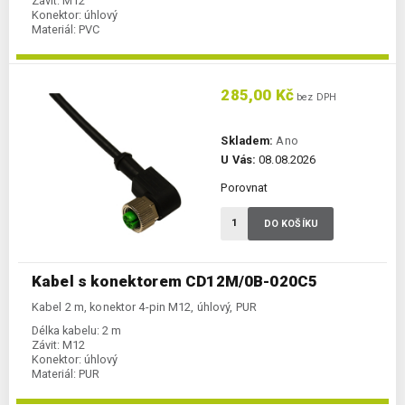
Závit:
M12
Konektor:
úhlový
Materiál:
PVC
285,00 Kč
bez DPH
Skladem:
Ano
U Vás:
08.08.2026
Porovnat
DO KOŠÍKU
Kabel s konektorem CD12M/0B-020C5
Kabel 2 m, konektor 4-pin M12, úhlový, PUR
Délka kabelu:
2 m
Závit:
M12
Konektor:
úhlový
Materiál:
PUR