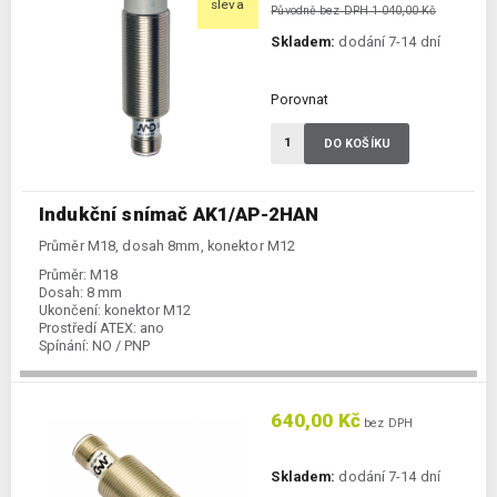
sleva
Původně bez DPH 1 040,00 Kč
Skladem:
dodání 7-14 dní
Porovnat
DO KOŠÍKU
Indukční snímač AK1/AP-2HAN
Průměr M18, dosah 8mm, konektor M12
Průměr:
M18
Dosah:
8 mm
Ukončení:
konektor M12
Prostředí ATEX:
ano
Spínání:
NO / PNP
Podkategorie:
Indukční snímače
640,00 Kč
bez DPH
Skladem:
dodání 7-14 dní