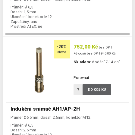
Průměr:
Ø 6,5
Dosah:
1,5 mm
Ukončení:
konektor M12
Zapuštěný:
ano
Prostředí ATEX:
ne
Spínání:
NO / PNP
752,00 Kč
-20%
bez DPH
sleva
Původně bez DPH 940,00 Kč
Skladem:
dodání 7-14 dní
Porovnat
DO KOŠÍKU
Indukční snímač AH1/AP-2H
Průměr Ø6,5mm, dosah 2,5mm, konektor M12
Průměr:
Ø 6,5
Dosah:
2,5 mm
Ukončení:
konektor M12