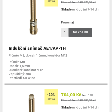
sleva
Původně bez DPH 770,00 Kč
Skladem:
dodání 7-14 dní
Porovnat
DO KOŠÍKU
Indukční snímač AE1/AP-1H
Průměr M8, dosah 1,5mm, konektor M12
Průměr:
M8
Dosah:
1,5 mm
Ukončení:
konektor M12
Zapuštěný:
ano
Prostředí ATEX:
ne
Spínání:
NO / PNP
704,00 Kč
-20%
bez DPH
sleva
Původně bez DPH 880,00 Kč
Skladem:
dodání 7-14 dní